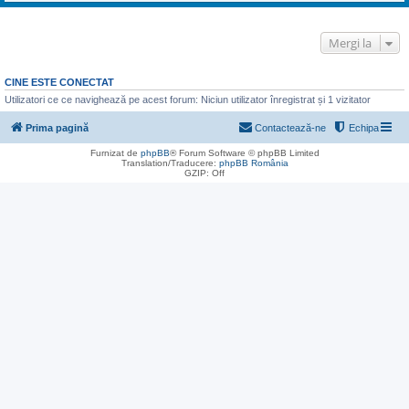
Mergi la
CINE ESTE CONECTAT
Utilizatori ce ce navighează pe acest forum: Niciun utilizator înregistrat și 1 vizitator
Prima pagină
Contactează-ne
Echipa
Furnizat de
phpBB
® Forum Software © phpBB Limited
Translation/Traducere:
phpBB România
GZIP: Off