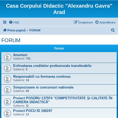
Casa Corpului Didactic "Alexandru Gavra"
Arad
FAQ
Înregistrare
Autentificare
C
Prima pagină
FORUM
ă
FORUM
u
Forum
t
Anunturi
a
Subiecte:
751
r
Echivalarea creditelor profesionale transferabile
e
Subiecte:
5
Responsabili cu formarea continua
Subiecte:
14
Simpozioane si concursuri nationale
Subiecte:
65
Proiect POSDRU 137974 "COMPETITIVITATE ŞI CALITATE ÎN
CARIERA DIDACTICĂ"
Subiecte:
11
Proiect POCU ID 106247
Subiecte:
13