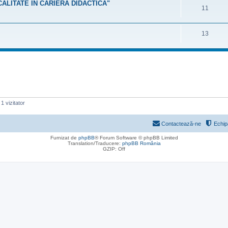
 CALITATE ÎN CARIERA DIDACTICĂ"
11
13
1 vizitator
Contactează-ne
Echip
Furnizat de
phpBB
® Forum Software © phpBB Limited
Translation/Traducere:
phpBB România
GZIP: Off