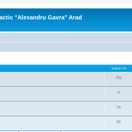
actic "Alexandru Gavra" Arad
SUBIECTE
751
5
14
65