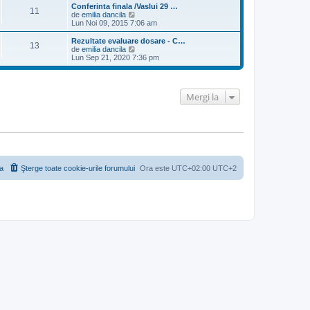
m
i
i
Conferinta finala /Vaslui 29 …
e
11
m
u
V
de
emilia dancila
s
u
l
e
Lun Noi 09, 2015 7:06 am
a
l
t
z
j
m
i
i
Rezultate evaluare dosare - C…
e
13
m
u
V
de
emilia dancila
s
u
l
e
Lun Sep 21, 2020 7:36 pm
a
l
t
z
j
m
i
i
e
m
u
s
u
l
Mergi la
a
l
t
j
m
i
e
m
s
u
a
l
j
m
e
s
a
a
Şterge toate cookie-urile forumului
Ora este UTC+02:00 UTC+2
j