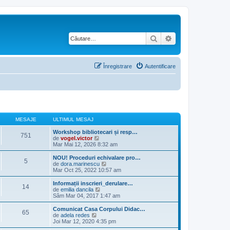
Căutare
Căutare avansată
Înregistrare
Autentificare
MESAJE
ULTIMUL MESAJ
Workshop bibliotecari și resp…
751
V
de
vogel.victor
e
Mar Mai 12, 2026 8:32 am
z
i
NOU! Proceduri echivalare pro…
5
u
V
de
dora.marinescu
l
e
Mar Oct 25, 2022 10:57 am
t
z
i
i
Informații inscrieri_derulare…
14
m
u
V
de
emilia dancila
u
l
e
Sâm Mar 04, 2017 1:47 am
l
t
z
m
i
i
Comunicat Casa Corpului Didac…
e
65
m
u
V
de
adela redes
s
u
l
e
Joi Mar 12, 2020 4:35 pm
a
l
t
z
j