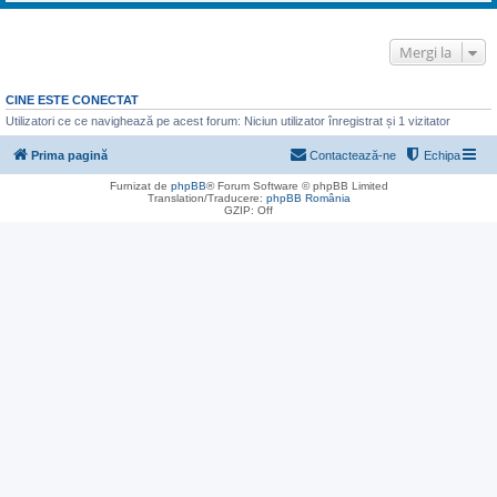
Mergi la
CINE ESTE CONECTAT
Utilizatori ce ce navighează pe acest forum: Niciun utilizator înregistrat și 1 vizitator
Prima pagină
Contactează-ne
Echipa
Furnizat de
phpBB
® Forum Software © phpBB Limited
Translation/Traducere:
phpBB România
GZIP: Off