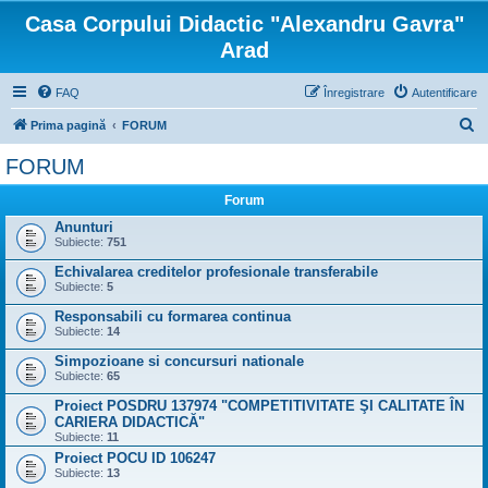
Casa Corpului Didactic "Alexandru Gavra"
Arad
FAQ
Înregistrare
Autentificare
C
Prima pagină
FORUM
ă
FORUM
u
Forum
t
Anunturi
a
Subiecte:
751
r
Echivalarea creditelor profesionale transferabile
e
Subiecte:
5
Responsabili cu formarea continua
Subiecte:
14
Simpozioane si concursuri nationale
Subiecte:
65
Proiect POSDRU 137974 "COMPETITIVITATE ŞI CALITATE ÎN
CARIERA DIDACTICĂ"
Subiecte:
11
Proiect POCU ID 106247
Subiecte:
13