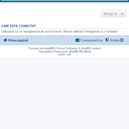
Mergi la
CINE ESTE CONECTAT
Utilizatori ce ce navighează pe acest forum: Niciun utilizator înregistrat și 2 vizitatori
Prima pagină
Contactează-ne
Echipa
Furnizat de
phpBB
® Forum Software © phpBB Limited
Translation/Traducere:
phpBB România
GZIP: Off