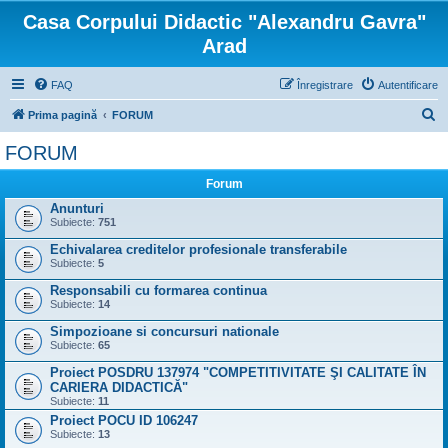
Casa Corpului Didactic "Alexandru Gavra"
Arad
FAQ
Înregistrare
Autentificare
C
Prima pagină
FORUM
ă
FORUM
u
Forum
t
Anunturi
a
Subiecte:
751
r
Echivalarea creditelor profesionale transferabile
e
Subiecte:
5
Responsabili cu formarea continua
Subiecte:
14
Simpozioane si concursuri nationale
Subiecte:
65
Proiect POSDRU 137974 "COMPETITIVITATE ŞI CALITATE ÎN
CARIERA DIDACTICĂ"
Subiecte:
11
Proiect POCU ID 106247
Subiecte:
13