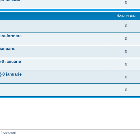
0
RĂSPUNSURI
0
era-formare
0
 ianuarie
0
-9 ianuarie
0
)-9 ianuarie
0
0
2 vizitatori