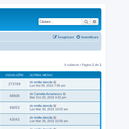
Căutare
Căutare avansată
Înregistrare
Autentificare
6 subiecte • Pagina
1
din
1
VIZUALIZĂRI
ULTIMUL MESAJ
de
emilia dancila
273769
Lun Noi 09, 2015 7:06 am
de
Camelia Avramescu
48608
Mar Oct 20, 2015 4:02 pm
de
emilia dancila
49053
Lun Mar 30, 2015 10:03 am
de
emilia dancila
43043
Lun Mar 30, 2015 10:00 am