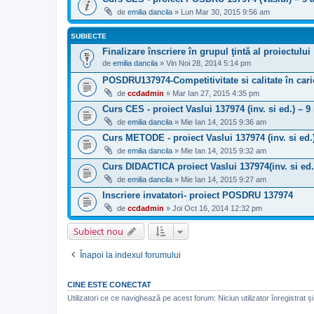
de
emilia dancila
» Lun Mar 30, 2015 9:56 am
SUBIECTE
Finalizare înscriere în grupul ţintă al proiectului
de
emilia dancila
» Vin Noi 28, 2014 5:14 pm
POSDRU137974-Competitivitate si calitate în cari
de
ccdadmin
» Mar Ian 27, 2015 4:35 pm
Curs CES - proiect Vaslui 137974 (inv. si ed.) – 9
de
emilia dancila
» Mie Ian 14, 2015 9:36 am
Curs METODE - proiect Vaslui 137974 (inv. si ed.)
de
emilia dancila
» Mie Ian 14, 2015 9:32 am
Curs DIDACTICA proiect Vaslui 137974(inv. si ed.
de
emilia dancila
» Mie Ian 14, 2015 9:27 am
Inscriere invatatori- proiect POSDRU 137974
de
ccdadmin
» Joi Oct 16, 2014 12:32 pm
Subiect nou
Înapoi la indexul forumului
CINE ESTE CONECTAT
Utilizatori ce ce navighează pe acest forum: Niciun utilizator înregistrat și 