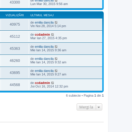
de
emilia dancila
43300
Lun Mar 30, 2015 9:56 am
VIZUALIZĂRI
ULTIMUL MESAJ
de
emilia dancila
40975
Vin Noi 28, 2014 5:14 pm
de
ccdadmin
45112
Mar Ian 27, 2015 4:35 pm
de
emilia dancila
45363
Mie Ian 14, 2015 9:36 am
de
emilia dancila
46260
Mie Ian 14, 2015 9:32 am
de
emilia dancila
43695
Mie Ian 14, 2015 9:27 am
de
ccdadmin
44568
Joi Oct 16, 2014 12:32 pm
6 subiecte • Pagina
1
din
1
Mergi la