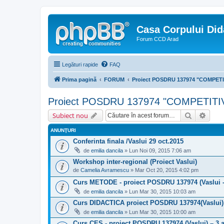
Casa Corpului Did
Forum CCD Arad
Legături rapide
FAQ
Prima pagină
FORUM
Proiect POSDRU 137974 "COMPETI
Proiect POSDRU 137974 "COMPETITI
Căutare
Căuta
Subiect nou
ANUNŢURI
Conferinta finala /Vaslui 29 oct.2015
de
emilia dancila
» Lun Noi 09, 2015 7:06 am
Workshop inter-regional (Proiect Vaslui)
de
Camelia Avramescu
» Mar Oct 20, 2015 4:02 pm
Curs METODE - proiect POSDRU 137974 (Vaslui -3
de
emilia dancila
» Lun Mar 30, 2015 10:03 am
Curs DIDACTICA proiect POSDRU 137974(Vaslui) -
de
emilia dancila
» Lun Mar 30, 2015 10:00 am
Curs CES - proiect POSDRU 137974 (Vaslui) – 3 a