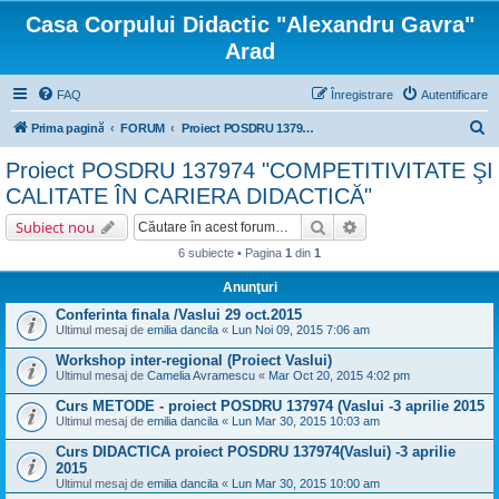
Casa Corpului Didactic "Alexandru Gavra"
Arad
FAQ
Înregistrare
Autentificare
C
Prima pagină
FORUM
Proiect POSDRU 137974 "COMPETITIVITATE ŞI CALITATE ÎN CARIERA DIDACTICĂ"
ă
Proiect POSDRU 137974 "COMPETITIVITATE ŞI
u
CALITATE ÎN CARIERA DIDACTICĂ"
t
Căutare
Căutare avansată
Subiect nou
a
6 subiecte • Pagina
1
din
1
r
Anunţuri
e
Conferinta finala /Vaslui 29 oct.2015
Ultimul mesaj de
emilia dancila
«
Lun Noi 09, 2015 7:06 am
Workshop inter-regional (Proiect Vaslui)
Ultimul mesaj de
Camelia Avramescu
«
Mar Oct 20, 2015 4:02 pm
Curs METODE - proiect POSDRU 137974 (Vaslui -3 aprilie 2015
Ultimul mesaj de
emilia dancila
«
Lun Mar 30, 2015 10:03 am
Curs DIDACTICA proiect POSDRU 137974(Vaslui) -3 aprilie
2015
Ultimul mesaj de
emilia dancila
«
Lun Mar 30, 2015 10:00 am