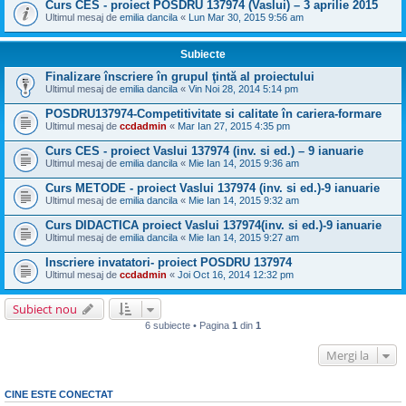
Curs CES - proiect POSDRU 137974 (Vaslui) – 3 aprilie 2015
Ultimul mesaj de
emilia dancila
«
Lun Mar 30, 2015 9:56 am
Subiecte
Finalizare înscriere în grupul ţintă al proiectului
Ultimul mesaj de
emilia dancila
«
Vin Noi 28, 2014 5:14 pm
POSDRU137974-Competitivitate si calitate în cariera-formare
Ultimul mesaj de
ccdadmin
«
Mar Ian 27, 2015 4:35 pm
Curs CES - proiect Vaslui 137974 (inv. si ed.) – 9 ianuarie
Ultimul mesaj de
emilia dancila
«
Mie Ian 14, 2015 9:36 am
Curs METODE - proiect Vaslui 137974 (inv. si ed.)-9 ianuarie
Ultimul mesaj de
emilia dancila
«
Mie Ian 14, 2015 9:32 am
Curs DIDACTICA proiect Vaslui 137974(inv. si ed.)-9 ianuarie
Ultimul mesaj de
emilia dancila
«
Mie Ian 14, 2015 9:27 am
Inscriere invatatori- proiect POSDRU 137974
Ultimul mesaj de
ccdadmin
«
Joi Oct 16, 2014 12:32 pm
Subiect nou
6 subiecte • Pagina
1
din
1
Mergi la
CINE ESTE CONECTAT