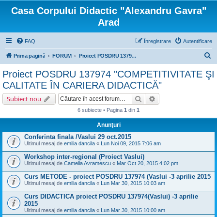
Casa Corpului Didactic "Alexandru Gavra"
Arad
FAQ
Înregistrare
Autentificare
C
Prima pagină
FORUM
Proiect POSDRU 137974 "COMPETITIVITATE ŞI CALITATE ÎN CARIERA DIDACTICĂ"
ă
Proiect POSDRU 137974 "COMPETITIVITATE ŞI
u
CALITATE ÎN CARIERA DIDACTICĂ"
t
Căutare
Căutare avansată
Subiect nou
a
6 subiecte • Pagina
1
din
1
r
Anunţuri
e
Conferinta finala /Vaslui 29 oct.2015
Ultimul mesaj de
emilia dancila
«
Lun Noi 09, 2015 7:06 am
Workshop inter-regional (Proiect Vaslui)
Ultimul mesaj de
Camelia Avramescu
«
Mar Oct 20, 2015 4:02 pm
Curs METODE - proiect POSDRU 137974 (Vaslui -3 aprilie 2015
Ultimul mesaj de
emilia dancila
«
Lun Mar 30, 2015 10:03 am
Curs DIDACTICA proiect POSDRU 137974(Vaslui) -3 aprilie
2015
Ultimul mesaj de
emilia dancila
«
Lun Mar 30, 2015 10:00 am