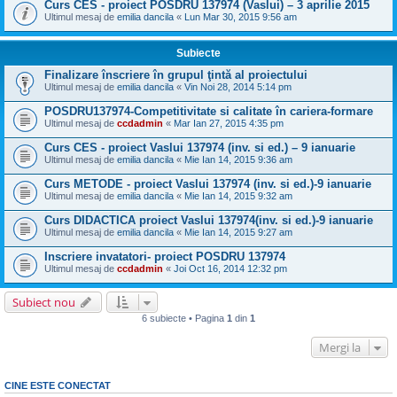
Curs CES - proiect POSDRU 137974 (Vaslui) – 3 aprilie 2015
Ultimul mesaj de
emilia dancila
«
Lun Mar 30, 2015 9:56 am
Subiecte
Finalizare înscriere în grupul ţintă al proiectului
Ultimul mesaj de
emilia dancila
«
Vin Noi 28, 2014 5:14 pm
POSDRU137974-Competitivitate si calitate în cariera-formare
Ultimul mesaj de
ccdadmin
«
Mar Ian 27, 2015 4:35 pm
Curs CES - proiect Vaslui 137974 (inv. si ed.) – 9 ianuarie
Ultimul mesaj de
emilia dancila
«
Mie Ian 14, 2015 9:36 am
Curs METODE - proiect Vaslui 137974 (inv. si ed.)-9 ianuarie
Ultimul mesaj de
emilia dancila
«
Mie Ian 14, 2015 9:32 am
Curs DIDACTICA proiect Vaslui 137974(inv. si ed.)-9 ianuarie
Ultimul mesaj de
emilia dancila
«
Mie Ian 14, 2015 9:27 am
Inscriere invatatori- proiect POSDRU 137974
Ultimul mesaj de
ccdadmin
«
Joi Oct 16, 2014 12:32 pm
Subiect nou
6 subiecte • Pagina
1
din
1
Mergi la
CINE ESTE CONECTAT