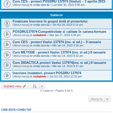
Curs CES - proiect POSDRU 137974 (Vaslui) – 3 aprilie 2015
Ultimul mesaj de
emilia dancila
«
Lun Mar 30, 2015 9:56 am
Subiecte
Finalizare înscriere în grupul ţintă al proiectului
Ultimul mesaj de
emilia dancila
«
Vin Noi 28, 2014 5:14 pm
POSDRU137974-Competitivitate si calitate în cariera-formare
Ultimul mesaj de
ccdadmin
«
Mar Ian 27, 2015 4:35 pm
Curs CES - proiect Vaslui 137974 (inv. si ed.) – 9 ianuarie
Ultimul mesaj de
emilia dancila
«
Mie Ian 14, 2015 9:36 am
Curs METODE - proiect Vaslui 137974 (inv. si ed.)-9 ianuarie
Ultimul mesaj de
emilia dancila
«
Mie Ian 14, 2015 9:32 am
Curs DIDACTICA proiect Vaslui 137974(inv. si ed.)-9 ianuarie
Ultimul mesaj de
emilia dancila
«
Mie Ian 14, 2015 9:27 am
Inscriere invatatori- proiect POSDRU 137974
Ultimul mesaj de
ccdadmin
«
Joi Oct 16, 2014 12:32 pm
Subiect nou
6 subiecte • Pagina
1
din
1
Mergi la
CINE ESTE CONECTAT