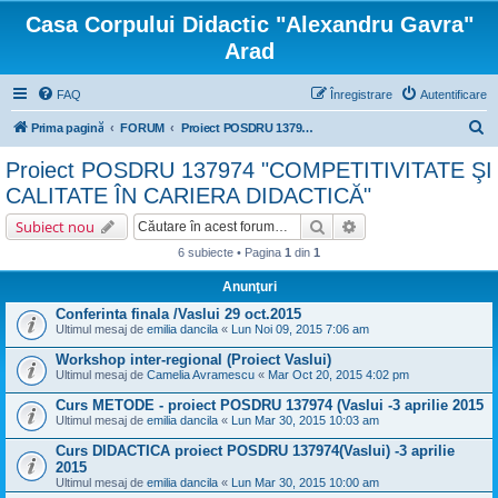
Casa Corpului Didactic "Alexandru Gavra"
Arad
FAQ
Înregistrare
Autentificare
C
Prima pagină
FORUM
Proiect POSDRU 137974 "COMPETITIVITATE ŞI CALITATE ÎN CARIERA DIDACTICĂ"
ă
Proiect POSDRU 137974 "COMPETITIVITATE ŞI
u
CALITATE ÎN CARIERA DIDACTICĂ"
t
Căutare
Căutare avansată
Subiect nou
a
6 subiecte • Pagina
1
din
1
r
Anunţuri
e
Conferinta finala /Vaslui 29 oct.2015
Ultimul mesaj de
emilia dancila
«
Lun Noi 09, 2015 7:06 am
Workshop inter-regional (Proiect Vaslui)
Ultimul mesaj de
Camelia Avramescu
«
Mar Oct 20, 2015 4:02 pm
Curs METODE - proiect POSDRU 137974 (Vaslui -3 aprilie 2015
Ultimul mesaj de
emilia dancila
«
Lun Mar 30, 2015 10:03 am
Curs DIDACTICA proiect POSDRU 137974(Vaslui) -3 aprilie
2015
Ultimul mesaj de
emilia dancila
«
Lun Mar 30, 2015 10:00 am