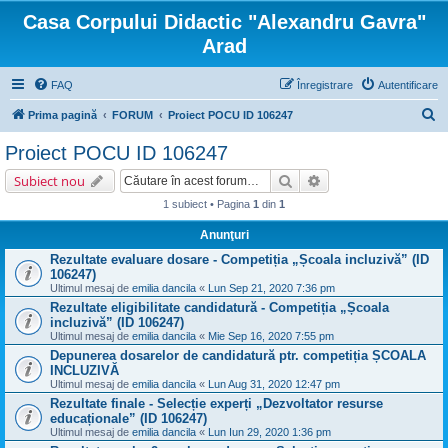
Casa Corpului Didactic "Alexandru Gavra"
Arad
FAQ
Înregistrare
Autentificare
C
Prima pagină
FORUM
Proiect POCU ID 106247
ă
Proiect POCU ID 106247
u
Căutare
Căutare avansată
Subiect nou
t
1 subiect • Pagina
1
din
1
a
Anunţuri
r
Rezultate evaluare dosare - Competiția „Școala incluzivă” (ID
e
106247)
Ultimul mesaj de
emilia dancila
«
Lun Sep 21, 2020 7:36 pm
Rezultate eligibilitate candidatură - Competiția „Școala
incluzivă” (ID 106247)
Ultimul mesaj de
emilia dancila
«
Mie Sep 16, 2020 7:55 pm
Depunerea dosarelor de candidatură ptr. competiția ȘCOALA
INCLUZIVĂ
Ultimul mesaj de
emilia dancila
«
Lun Aug 31, 2020 12:47 pm
Rezultate finale - Selecție experți „Dezvoltator resurse
educaționale” (ID 106247)
Ultimul mesaj de
emilia dancila
«
Lun Iun 29, 2020 1:36 pm