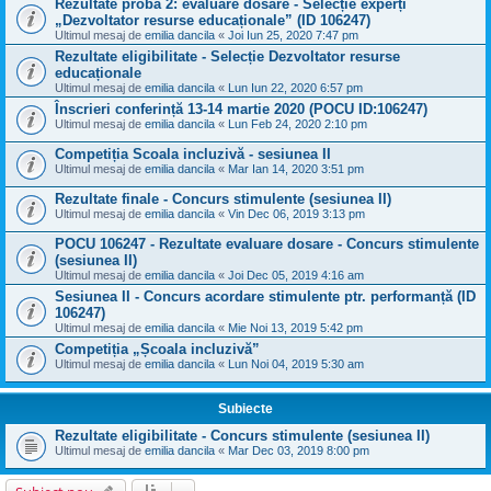
Rezultate proba 2: evaluare dosare - Selecție experți
„Dezvoltator resurse educaționale” (ID 106247)
Ultimul mesaj de
emilia dancila
«
Joi Iun 25, 2020 7:47 pm
Rezultate eligibilitate - Selecție Dezvoltator resurse
educaționale
Ultimul mesaj de
emilia dancila
«
Lun Iun 22, 2020 6:57 pm
Înscrieri conferință 13-14 martie 2020 (POCU ID:106247)
Ultimul mesaj de
emilia dancila
«
Lun Feb 24, 2020 2:10 pm
Competiția Scoala incluzivă - sesiunea II
Ultimul mesaj de
emilia dancila
«
Mar Ian 14, 2020 3:51 pm
Rezultate finale - Concurs stimulente (sesiunea II)
Ultimul mesaj de
emilia dancila
«
Vin Dec 06, 2019 3:13 pm
POCU 106247 - Rezultate evaluare dosare - Concurs stimulente
(sesiunea II)
Ultimul mesaj de
emilia dancila
«
Joi Dec 05, 2019 4:16 am
Sesiunea II - Concurs acordare stimulente ptr. performanță (ID
106247)
Ultimul mesaj de
emilia dancila
«
Mie Noi 13, 2019 5:42 pm
Competiția „Școala incluzivă”
Ultimul mesaj de
emilia dancila
«
Lun Noi 04, 2019 5:30 am
Subiecte
Rezultate eligibilitate - Concurs stimulente (sesiunea II)
Ultimul mesaj de
emilia dancila
«
Mar Dec 03, 2019 8:00 pm