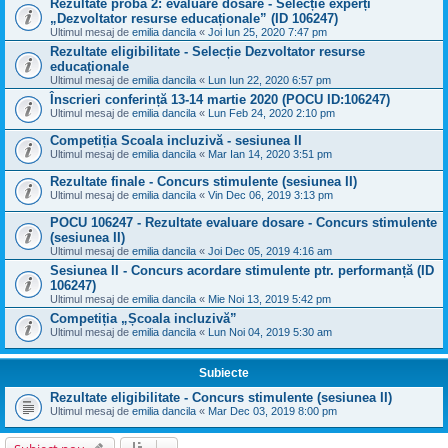
Rezultate proba 2: evaluare dosare - Selecție experți
„Dezvoltator resurse educaționale” (ID 106247)
Ultimul mesaj de
emilia dancila
«
Joi Iun 25, 2020 7:47 pm
Rezultate eligibilitate - Selecție Dezvoltator resurse
educaționale
Ultimul mesaj de
emilia dancila
«
Lun Iun 22, 2020 6:57 pm
Înscrieri conferință 13-14 martie 2020 (POCU ID:106247)
Ultimul mesaj de
emilia dancila
«
Lun Feb 24, 2020 2:10 pm
Competiția Scoala incluzivă - sesiunea II
Ultimul mesaj de
emilia dancila
«
Mar Ian 14, 2020 3:51 pm
Rezultate finale - Concurs stimulente (sesiunea II)
Ultimul mesaj de
emilia dancila
«
Vin Dec 06, 2019 3:13 pm
POCU 106247 - Rezultate evaluare dosare - Concurs stimulente
(sesiunea II)
Ultimul mesaj de
emilia dancila
«
Joi Dec 05, 2019 4:16 am
Sesiunea II - Concurs acordare stimulente ptr. performanță (ID
106247)
Ultimul mesaj de
emilia dancila
«
Mie Noi 13, 2019 5:42 pm
Competiția „Școala incluzivă”
Ultimul mesaj de
emilia dancila
«
Lun Noi 04, 2019 5:30 am
Subiecte
Rezultate eligibilitate - Concurs stimulente (sesiunea II)
Ultimul mesaj de
emilia dancila
«
Mar Dec 03, 2019 8:00 pm