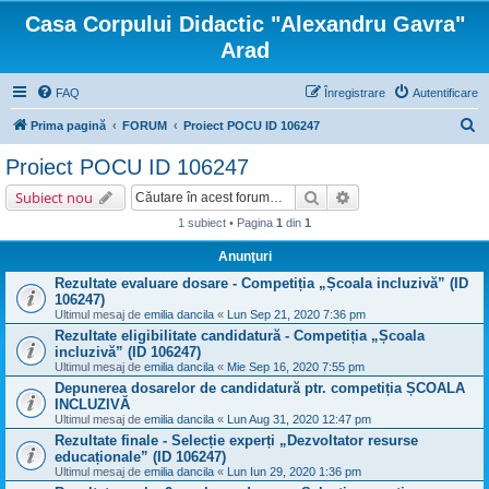
Casa Corpului Didactic "Alexandru Gavra"
Arad
FAQ
Înregistrare
Autentificare
C
Prima pagină
FORUM
Proiect POCU ID 106247
ă
Proiect POCU ID 106247
u
Căutare
Căutare avansată
Subiect nou
t
1 subiect • Pagina
1
din
1
a
Anunţuri
r
Rezultate evaluare dosare - Competiția „Școala incluzivă” (ID
e
106247)
Ultimul mesaj de
emilia dancila
«
Lun Sep 21, 2020 7:36 pm
Rezultate eligibilitate candidatură - Competiția „Școala
incluzivă” (ID 106247)
Ultimul mesaj de
emilia dancila
«
Mie Sep 16, 2020 7:55 pm
Depunerea dosarelor de candidatură ptr. competiția ȘCOALA
INCLUZIVĂ
Ultimul mesaj de
emilia dancila
«
Lun Aug 31, 2020 12:47 pm
Rezultate finale - Selecție experți „Dezvoltator resurse
educaționale” (ID 106247)
Ultimul mesaj de
emilia dancila
«
Lun Iun 29, 2020 1:36 pm