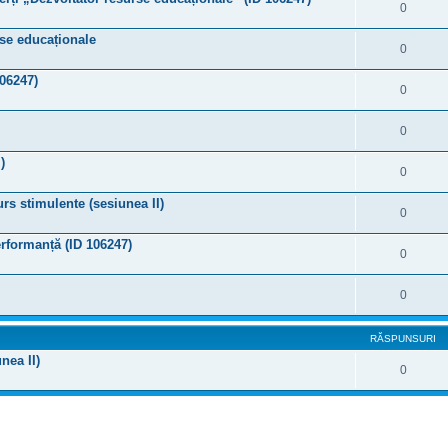
0
urse educaționale
0
106247)
0
0
)
0
rs stimulente (sesiunea II)
0
erformanță (ID 106247)
0
0
RĂSPUNSURI
nea II)
0