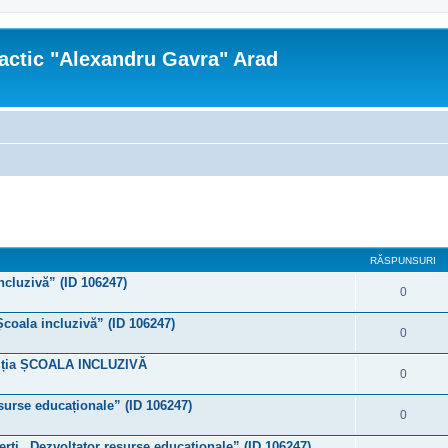
actic "Alexandru Gavra" Arad
re avansată
RĂSPUNSURI
ncluzivă” (ID 106247)
0
Școala incluzivă” (ID 106247)
0
tiția ȘCOALA INCLUZIVĂ
0
esurse educaționale” (ID 106247)
0
erți „Dezvoltator resurse educaționale” (ID 106247)