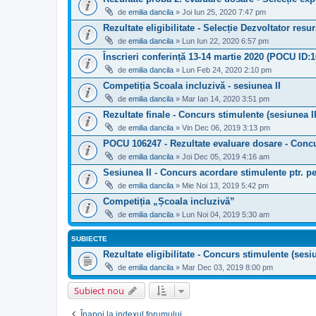
de
emilia dancila
» Joi Iun 25, 2020 7:47 pm
Rezultate eligibilitate - Selecție Dezvoltator res
de
emilia dancila
» Lun Iun 22, 2020 6:57 pm
Înscrieri conferință 13-14 martie 2020 (POCU ID:
de
emilia dancila
» Lun Feb 24, 2020 2:10 pm
Competiția Scoala incluzivă - sesiunea II
de
emilia dancila
» Mar Ian 14, 2020 3:51 pm
Rezultate finale - Concurs stimulente (sesiunea II
de
emilia dancila
» Vin Dec 06, 2019 3:13 pm
POCU 106247 - Rezultate evaluare dosare - Concu
de
emilia dancila
» Joi Dec 05, 2019 4:16 am
Sesiunea II - Concurs acordare stimulente ptr. p
de
emilia dancila
» Mie Noi 13, 2019 5:42 pm
Competiția „Școala incluzivă”
de
emilia dancila
» Lun Noi 04, 2019 5:30 am
SUBIECTE
Rezultate eligibilitate - Concurs stimulente (sesiu
de
emilia dancila
» Mar Dec 03, 2019 8:00 pm
Subiect nou
Înapoi la indexul forumului