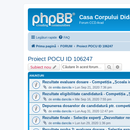
Casa Corpului Did
Forum CCD Arad
Legături rapide
FAQ
Prima pagină
FORUM
Proiect POCU ID 106247
Proiect POCU ID 106247
Căutare
Căuta
Subiect nou
ANUNŢURI
Rezultate evaluare dosare - Competiția „Școala i
de
emilia dancila
» Lun Sep 21, 2020 7:36 pm
Rezultate eligibilitate candidatură - Competiția „
de
emilia dancila
» Mie Sep 16, 2020 7:55 pm
Depunerea dosarelor de candidatură ptr. compe
de
emilia dancila
» Lun Aug 31, 2020 12:47 pm
Rezultate finale - Selecție experți „Dezvoltator r
de
emilia dancila
» Lun Iun 29, 2020 1:36 pm
Rezultate proba 2: evaluare dosare - Selecție exp