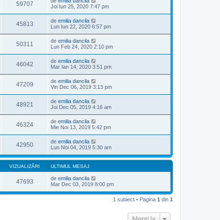
de
emilia dancila
59707
Joi Iun 25, 2020 7:47 pm
de
emilia dancila
45813
Lun Iun 22, 2020 6:57 pm
de
emilia dancila
50311
Lun Feb 24, 2020 2:10 pm
de
emilia dancila
46042
Mar Ian 14, 2020 3:51 pm
de
emilia dancila
47209
Vin Dec 06, 2019 3:13 pm
de
emilia dancila
48921
Joi Dec 05, 2019 4:16 am
de
emilia dancila
46324
Mie Noi 13, 2019 5:42 pm
de
emilia dancila
42950
Lun Noi 04, 2019 5:30 am
VIZUALIZĂRI
ULTIMUL MESAJ
de
emilia dancila
47693
Mar Dec 03, 2019 8:00 pm
1 subiect • Pagina
1
din
1
Mergi la