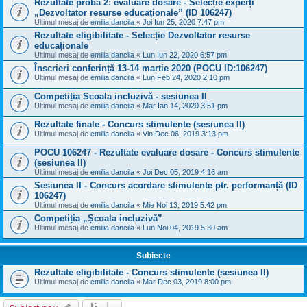
Rezultate proba 2: evaluare dosare - Selecție experți
„Dezvoltator resurse educaționale” (ID 106247)
Ultimul mesaj de
emilia dancila
«
Joi Iun 25, 2020 7:47 pm
Rezultate eligibilitate - Selecție Dezvoltator resurse
educaționale
Ultimul mesaj de
emilia dancila
«
Lun Iun 22, 2020 6:57 pm
Înscrieri conferință 13-14 martie 2020 (POCU ID:106247)
Ultimul mesaj de
emilia dancila
«
Lun Feb 24, 2020 2:10 pm
Competiția Scoala incluzivă - sesiunea II
Ultimul mesaj de
emilia dancila
«
Mar Ian 14, 2020 3:51 pm
Rezultate finale - Concurs stimulente (sesiunea II)
Ultimul mesaj de
emilia dancila
«
Vin Dec 06, 2019 3:13 pm
POCU 106247 - Rezultate evaluare dosare - Concurs stimulente
(sesiunea II)
Ultimul mesaj de
emilia dancila
«
Joi Dec 05, 2019 4:16 am
Sesiunea II - Concurs acordare stimulente ptr. performanță (ID
106247)
Ultimul mesaj de
emilia dancila
«
Mie Noi 13, 2019 5:42 pm
Competiția „Școala incluzivă”
Ultimul mesaj de
emilia dancila
«
Lun Noi 04, 2019 5:30 am
Subiecte
Rezultate eligibilitate - Concurs stimulente (sesiunea II)
Ultimul mesaj de
emilia dancila
«
Mar Dec 03, 2019 8:00 pm