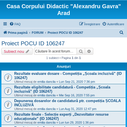
Casa Corpului Didactic "Alexandru Gavra"
Arad
FAQ
Înregistrare
Autentificare
C
Prima pagină
FORUM
Proiect POCU ID 106247
ă
Proiect POCU ID 106247
u
Căutare
Căutare avansată
Subiect nou
t
1 subiect • Pagina
1
din
1
a
Anunţuri
r
Rezultate evaluare dosare - Competiția „Școala incluzivă” (ID
e
106247)
Ultimul mesaj de
emilia dancila
«
Lun Sep 21, 2020 7:36 pm
Rezultate eligibilitate candidatură - Competiția „Școala
incluzivă” (ID 106247)
Ultimul mesaj de
emilia dancila
«
Mie Sep 16, 2020 7:55 pm
Depunerea dosarelor de candidatură ptr. competiția ȘCOALA
INCLUZIVĂ
Ultimul mesaj de
emilia dancila
«
Lun Aug 31, 2020 12:47 pm
Rezultate finale - Selecție experți „Dezvoltator resurse
educaționale” (ID 106247)
Ultimul mesaj de
emilia dancila
«
Lun Iun 29, 2020 1:36 pm