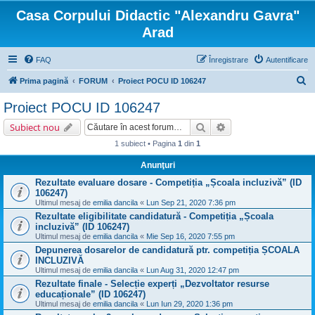
Casa Corpului Didactic "Alexandru Gavra"
Arad
FAQ
Înregistrare
Autentificare
C
Prima pagină
FORUM
Proiect POCU ID 106247
ă
Proiect POCU ID 106247
u
Căutare
Căutare avansată
Subiect nou
t
1 subiect • Pagina
1
din
1
a
Anunţuri
r
Rezultate evaluare dosare - Competiția „Școala incluzivă” (ID
e
106247)
Ultimul mesaj de
emilia dancila
«
Lun Sep 21, 2020 7:36 pm
Rezultate eligibilitate candidatură - Competiția „Școala
incluzivă” (ID 106247)
Ultimul mesaj de
emilia dancila
«
Mie Sep 16, 2020 7:55 pm
Depunerea dosarelor de candidatură ptr. competiția ȘCOALA
INCLUZIVĂ
Ultimul mesaj de
emilia dancila
«
Lun Aug 31, 2020 12:47 pm
Rezultate finale - Selecție experți „Dezvoltator resurse
educaționale” (ID 106247)
Ultimul mesaj de
emilia dancila
«
Lun Iun 29, 2020 1:36 pm