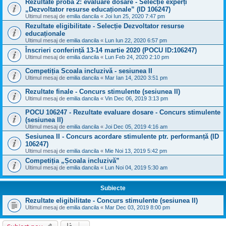
Rezultate proba 2: evaluare dosare - Selecție experți
„Dezvoltator resurse educaționale” (ID 106247)
Ultimul mesaj de
emilia dancila
«
Joi Iun 25, 2020 7:47 pm
Rezultate eligibilitate - Selecție Dezvoltator resurse
educaționale
Ultimul mesaj de
emilia dancila
«
Lun Iun 22, 2020 6:57 pm
Înscrieri conferință 13-14 martie 2020 (POCU ID:106247)
Ultimul mesaj de
emilia dancila
«
Lun Feb 24, 2020 2:10 pm
Competiția Scoala incluzivă - sesiunea II
Ultimul mesaj de
emilia dancila
«
Mar Ian 14, 2020 3:51 pm
Rezultate finale - Concurs stimulente (sesiunea II)
Ultimul mesaj de
emilia dancila
«
Vin Dec 06, 2019 3:13 pm
POCU 106247 - Rezultate evaluare dosare - Concurs stimulente
(sesiunea II)
Ultimul mesaj de
emilia dancila
«
Joi Dec 05, 2019 4:16 am
Sesiunea II - Concurs acordare stimulente ptr. performanță (ID
106247)
Ultimul mesaj de
emilia dancila
«
Mie Noi 13, 2019 5:42 pm
Competiția „Școala incluzivă”
Ultimul mesaj de
emilia dancila
«
Lun Noi 04, 2019 5:30 am
Subiecte
Rezultate eligibilitate - Concurs stimulente (sesiunea II)
Ultimul mesaj de
emilia dancila
«
Mar Dec 03, 2019 8:00 pm