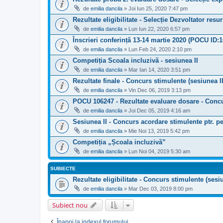
de
emilia dancila
» Joi Iun 25, 2020 7:47 pm
Rezultate eligibilitate - Selecție Dezvoltator res
de
emilia dancila
» Lun Iun 22, 2020 6:57 pm
Înscrieri conferință 13-14 martie 2020 (POCU ID:
de
emilia dancila
» Lun Feb 24, 2020 2:10 pm
Competiția Scoala incluzivă - sesiunea II
de
emilia dancila
» Mar Ian 14, 2020 3:51 pm
Rezultate finale - Concurs stimulente (sesiunea II
de
emilia dancila
» Vin Dec 06, 2019 3:13 pm
POCU 106247 - Rezultate evaluare dosare - Concu
de
emilia dancila
» Joi Dec 05, 2019 4:16 am
Sesiunea II - Concurs acordare stimulente ptr. p
de
emilia dancila
» Mie Noi 13, 2019 5:42 pm
Competiția „Școala incluzivă”
de
emilia dancila
» Lun Noi 04, 2019 5:30 am
SUBIECTE
Rezultate eligibilitate - Concurs stimulente (sesiu
de
emilia dancila
» Mar Dec 03, 2019 8:00 pm
Subiect nou
Înapoi la indexul forumului