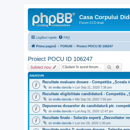
Casa Corpului Did
Forum CCD Arad
Legături rapide
FAQ
Prima pagină
FORUM
Proiect POCU ID 106247
Proiect POCU ID 106247
Căutare
Căuta
Subiect nou
ANUNŢURI
Rezultate evaluare dosare - Competiția „Școala i
de
emilia dancila
» Lun Sep 21, 2020 7:36 pm
Rezultate eligibilitate candidatură - Competiția „
de
emilia dancila
» Mie Sep 16, 2020 7:55 pm
Depunerea dosarelor de candidatură ptr. compe
de
emilia dancila
» Lun Aug 31, 2020 12:47 pm
Rezultate finale - Selecție experți „Dezvoltator r
de
emilia dancila
» Lun Iun 29, 2020 1:36 pm
Rezultate proba 2: evaluare dosare - Selecție exp