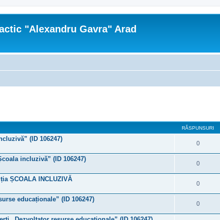
actic "Alexandru Gavra" Arad
re avansată
RĂSPUNSURI
ncluzivă” (ID 106247)
0
Școala incluzivă” (ID 106247)
0
tiția ȘCOALA INCLUZIVĂ
0
esurse educaționale” (ID 106247)
0
erți „Dezvoltator resurse educaționale” (ID 106247)