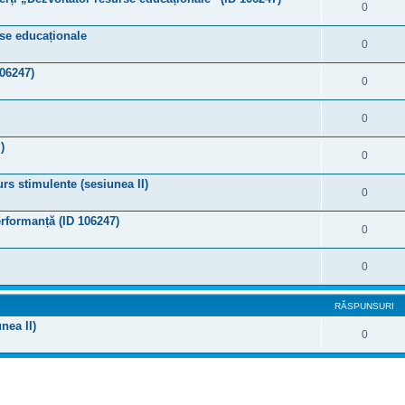
0
urse educaționale
0
106247)
0
0
)
0
rs stimulente (sesiunea II)
0
erformanță (ID 106247)
0
0
RĂSPUNSURI
nea II)
0