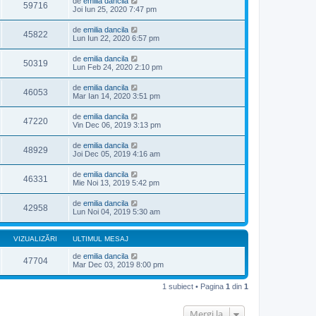
de
emilia dancila
59716
Joi Iun 25, 2020 7:47 pm
de
emilia dancila
45822
Lun Iun 22, 2020 6:57 pm
de
emilia dancila
50319
Lun Feb 24, 2020 2:10 pm
de
emilia dancila
46053
Mar Ian 14, 2020 3:51 pm
de
emilia dancila
47220
Vin Dec 06, 2019 3:13 pm
de
emilia dancila
48929
Joi Dec 05, 2019 4:16 am
de
emilia dancila
46331
Mie Noi 13, 2019 5:42 pm
de
emilia dancila
42958
Lun Noi 04, 2019 5:30 am
VIZUALIZĂRI
ULTIMUL MESAJ
de
emilia dancila
47704
Mar Dec 03, 2019 8:00 pm
1 subiect • Pagina
1
din
1
Mergi la