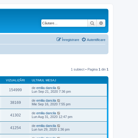
Căutare
Căutare avansată
Înregistrare
Autentificare
1 subiect • Pagina
1
din
1
VIZUALIZĂRI
ULTIMUL MESAJ
de
emilia dancila
154999
Lun Sep 21, 2020 7:36 pm
de
emilia dancila
38169
Mie Sep 16, 2020 7:55 pm
de
emilia dancila
41302
Lun Aug 31, 2020 12:47 pm
de
emilia dancila
41254
Lun Iun 29, 2020 1:36 pm