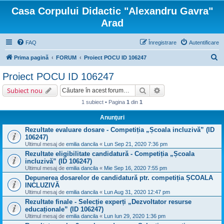
Casa Corpului Didactic "Alexandru Gavra"
Arad
FAQ
Înregistrare
Autentificare
C
Prima pagină
FORUM
Proiect POCU ID 106247
ă
Proiect POCU ID 106247
u
Căutare
Căutare avansată
Subiect nou
t
1 subiect • Pagina
1
din
1
a
Anunţuri
r
Rezultate evaluare dosare - Competiția „Școala incluzivă” (ID
e
106247)
Ultimul mesaj de
emilia dancila
«
Lun Sep 21, 2020 7:36 pm
Rezultate eligibilitate candidatură - Competiția „Școala
incluzivă” (ID 106247)
Ultimul mesaj de
emilia dancila
«
Mie Sep 16, 2020 7:55 pm
Depunerea dosarelor de candidatură ptr. competiția ȘCOALA
INCLUZIVĂ
Ultimul mesaj de
emilia dancila
«
Lun Aug 31, 2020 12:47 pm
Rezultate finale - Selecție experți „Dezvoltator resurse
educaționale” (ID 106247)
Ultimul mesaj de
emilia dancila
«
Lun Iun 29, 2020 1:36 pm