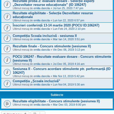
Rezultate proba 2: evaluare dosare - Selecție experți
„Dezvoltator resurse educaționale” (ID 106247)
Ultimul mesaj de
emilia dancila
«
Joi Iun 25, 2020 7:47 pm
Rezultate eligibilitate - Selecție Dezvoltator resurse
educaționale
Ultimul mesaj de
emilia dancila
«
Lun Iun 22, 2020 6:57 pm
Înscrieri conferință 13-14 martie 2020 (POCU ID:106247)
Ultimul mesaj de
emilia dancila
«
Lun Feb 24, 2020 2:10 pm
Competiția Scoala incluzivă - sesiunea II
Ultimul mesaj de
emilia dancila
«
Mar Ian 14, 2020 3:51 pm
Rezultate finale - Concurs stimulente (sesiunea II)
Ultimul mesaj de
emilia dancila
«
Vin Dec 06, 2019 3:13 pm
POCU 106247 - Rezultate evaluare dosare - Concurs stimulente
(sesiunea II)
Ultimul mesaj de
emilia dancila
«
Joi Dec 05, 2019 4:16 am
Sesiunea II - Concurs acordare stimulente ptr. performanță (ID
106247)
Ultimul mesaj de
emilia dancila
«
Mie Noi 13, 2019 5:42 pm
Competiția „Școala incluzivă”
Ultimul mesaj de
emilia dancila
«
Lun Noi 04, 2019 5:30 am
Subiecte
Rezultate eligibilitate - Concurs stimulente (sesiunea II)
Ultimul mesaj de
emilia dancila
«
Mar Dec 03, 2019 8:00 pm