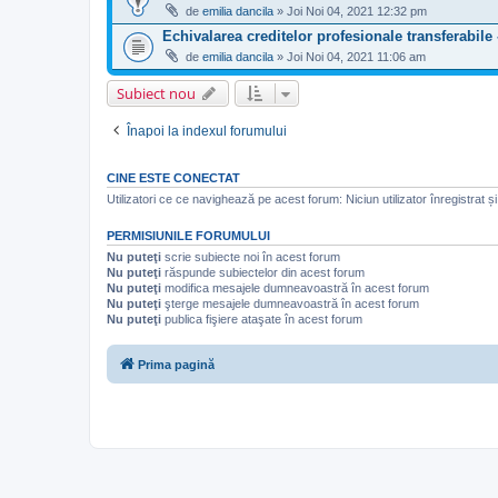
de
emilia dancila
» Joi Noi 04, 2021 12:32 pm
Echivalarea creditelor profesionale transferabile
de
emilia dancila
» Joi Noi 04, 2021 11:06 am
Subiect nou
Înapoi la indexul forumului
CINE ESTE CONECTAT
Utilizatori ce ce navighează pe acest forum: Niciun utilizator înregistrat și 
PERMISIUNILE FORUMULUI
Nu puteţi
scrie subiecte noi în acest forum
Nu puteţi
răspunde subiectelor din acest forum
Nu puteţi
modifica mesajele dumneavoastră în acest forum
Nu puteţi
şterge mesajele dumneavoastră în acest forum
Nu puteţi
publica fişiere ataşate în acest forum
Prima pagină