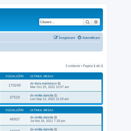
Căutare
Căutare avansată
Înregistrare
Autentificare
3 subiecte • Pagina
1
din
1
VIZUALIZĂRI
ULTIMUL MESAJ
de
dora.marinescu
170240
Mar Oct 25, 2022 10:57 am
de
emilia dancila
37520
Lun Sep 12, 2022 11:19 am
VIZUALIZĂRI
ULTIMUL MESAJ
de
emilia dancila
46937
Joi Noi 18, 2021 7:18 pm
de
emilia dancila