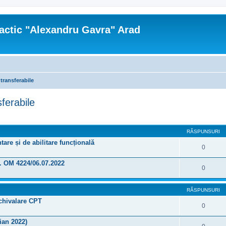
actic "Alexandru Gavra" Arad
 transferabile
sferabile
re avansată
RĂSPUNSURI
re și de abilitare funcțională
0
f. OM 4224/06.07.2022
0
RĂSPUNSURI
echivalare CPT
0
ian 2022)