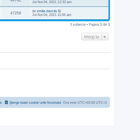
44742
Joi Noi 04, 2021 12:32 pm
de
emilia dancila
47258
Joi Noi 04, 2021 11:06 am
3 subiecte • Pagina
1
din
1
Mergi la
a
Şterge toate cookie-urile forumului
Ora este UTC+02:00 UTC+2