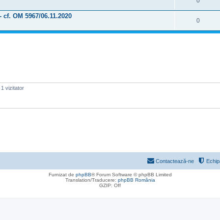
0
 - cf. OM 5967/06.11.2020
0
1 vizitator
Contactează-ne
Echip
Furnizat de
phpBB
® Forum Software © phpBB Limited
Translation/Traducere:
phpBB România
GZIP: Off