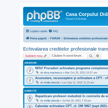
Casa Corpului Did
Forum CCD Arad
Legături rapide
FAQ
Prima pagină
FORUM
Echivalarea creditelor profesionale
Echivalarea creditelor profesionale tran
Căutare
Căuta
Subiect nou
ANUNŢURI
NOU! Proceduri echivalare programe complementa
de
dora.marinescu
» Mar Oct 25, 2022 10:57 am
Acumulare, recunoaştere şi echivalare a CPT - c
de
emilia dancila
» Lun Sep 12, 2022 11:19 am
SUBIECTE
Repartizare profesori metodiști în comisiile de 
de
emilia dancila
» Joi Noi 18, 2021 7:18 pm
Calendar echivalare CPT_cf. OM 5967 (sept 2021-