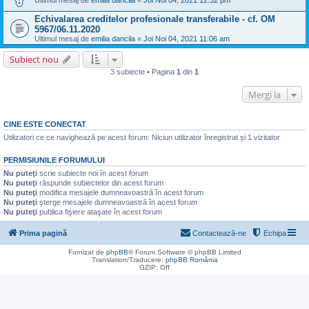
Ultimul mesaj de
emilia dancila
«
Joi Noi 04, 2021 12:32 pm
Echivalarea creditelor profesionale transferabile - cf. OM
5967/06.11.2020
Ultimul mesaj de
emilia dancila
«
Joi Noi 04, 2021 11:06 am
Subiect nou
3 subiecte • Pagina
1
din
1
Mergi la
CINE ESTE CONECTAT
Utilizatori ce ce navighează pe acest forum: Niciun utilizator înregistrat și 1 vizitator
PERMISIUNILE FORUMULUI
Nu puteţi
scrie subiecte noi în acest forum
Nu puteţi
răspunde subiectelor din acest forum
Nu puteţi
modifica mesajele dumneavoastră în acest forum
Nu puteţi
şterge mesajele dumneavoastră în acest forum
Nu puteţi
publica fişiere ataşate în acest forum
Prima pagină
Contactează-ne
Echipa
Furnizat de
phpBB
® Forum Software © phpBB Limited
Translation/Traducere:
phpBB România
GZIP: Off