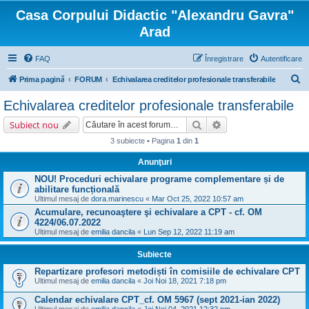
Casa Corpului Didactic "Alexandru Gavra"
Arad
FAQ
Înregistrare
Autentificare
C
Prima pagină
FORUM
Echivalarea creditelor profesionale transferabile
ă
Echivalarea creditelor profesionale transferabile
u
Căutare
Căutare avansată
Subiect nou
t
3 subiecte • Pagina
1
din
1
a
Anunţuri
r
NOU! Proceduri echivalare programe complementare și de
e
abilitare funcțională
Ultimul mesaj de
dora.marinescu
«
Mar Oct 25, 2022 10:57 am
Acumulare, recunoaştere şi echivalare a CPT - cf. OM
4224/06.07.2022
Ultimul mesaj de
emilia dancila
«
Lun Sep 12, 2022 11:19 am
Subiecte
Repartizare profesori metodiști în comisiile de echivalare CPT
Ultimul mesaj de
emilia dancila
«
Joi Noi 18, 2021 7:18 pm
Calendar echivalare CPT_cf. OM 5967 (sept 2021-ian 2022)