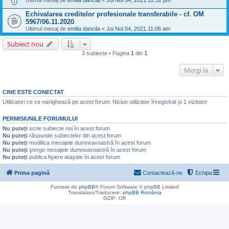
Ultimul mesaj de
emilia dancila
«
Joi Noi 04, 2021 12:32 pm
Echivalarea creditelor profesionale transferabile - cf. OM
5967/06.11.2020
Ultimul mesaj de
emilia dancila
«
Joi Noi 04, 2021 11:06 am
Subiect nou
3 subiecte • Pagina
1
din
1
Mergi la
CINE ESTE CONECTAT
Utilizatori ce ce navighează pe acest forum: Niciun utilizator înregistrat și 1 vizitator
PERMISIUNILE FORUMULUI
Nu puteţi
scrie subiecte noi în acest forum
Nu puteţi
răspunde subiectelor din acest forum
Nu puteţi
modifica mesajele dumneavoastră în acest forum
Nu puteţi
şterge mesajele dumneavoastră în acest forum
Nu puteţi
publica fişiere ataşate în acest forum
Prima pagină
Contactează-ne
Echipa
Furnizat de
phpBB
® Forum Software © phpBB Limited
Translation/Traducere:
phpBB România
GZIP: Off