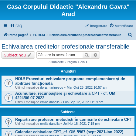
Casa Corpului Didactic "Alexandru Gavra"
Arad
FAQ
Înregistrare
Autentificare
C
Prima pagină
FORUM
Echivalarea creditelor profesionale transferabile
ă
Echivalarea creditelor profesionale transferabile
u
Căutare
Căutare avansată
Subiect nou
t
3 subiecte • Pagina
1
din
1
a
Anunţuri
r
NOU! Proceduri echivalare programe complementare și de
e
abilitare funcțională
Ultimul mesaj de
dora.marinescu
«
Mar Oct 25, 2022 10:57 am
Acumulare, recunoaştere şi echivalare a CPT - cf. OM
4224/06.07.2022
Ultimul mesaj de
emilia dancila
«
Lun Sep 12, 2022 11:19 am
Subiecte
Repartizare profesori metodiști în comisiile de echivalare CPT
Ultimul mesaj de
emilia dancila
«
Joi Noi 18, 2021 7:18 pm
Calendar echivalare CPT_cf. OM 5967 (sept 2021-ian 2022)