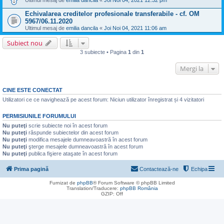
Ultimul mesaj de
emilia dancila
«
Joi Noi 04, 2021 12:32 pm
Echivalarea creditelor profesionale transferabile - cf. OM
5967/06.11.2020
Ultimul mesaj de
emilia dancila
«
Joi Noi 04, 2021 11:06 am
Subiect nou
3 subiecte • Pagina
1
din
1
Mergi la
CINE ESTE CONECTAT
Utilizatori ce ce navighează pe acest forum: Niciun utilizator înregistrat și 4 vizitatori
PERMISIUNILE FORUMULUI
Nu puteţi
scrie subiecte noi în acest forum
Nu puteţi
răspunde subiectelor din acest forum
Nu puteţi
modifica mesajele dumneavoastră în acest forum
Nu puteţi
şterge mesajele dumneavoastră în acest forum
Nu puteţi
publica fişiere ataşate în acest forum
Prima pagină
Contactează-ne
Echipa
Furnizat de
phpBB
® Forum Software © phpBB Limited
Translation/Traducere:
phpBB România
GZIP: Off