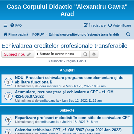
Casa Corpului Didactic "Alexandru Gavra"
Arad
FAQ
Înregistrare
Autentificare
C
Prima pagină
FORUM
Echivalarea creditelor profesionale transferabile
ă
Echivalarea creditelor profesionale transferabile
u
Căutare
Căutare avansată
Subiect nou
t
3 subiecte • Pagina
1
din
1
a
Anunţuri
r
NOU! Proceduri echivalare programe complementare și de
e
abilitare funcțională
Ultimul mesaj de
dora.marinescu
«
Mar Oct 25, 2022 10:57 am
Acumulare, recunoaştere şi echivalare a CPT - cf. OM
4224/06.07.2022
Ultimul mesaj de
emilia dancila
«
Lun Sep 12, 2022 11:19 am
Subiecte
Repartizare profesori metodiști în comisiile de echivalare CPT
Ultimul mesaj de
emilia dancila
«
Joi Noi 18, 2021 7:18 pm
Calendar echivalare CPT_cf. OM 5967 (sept 2021-ian 2022)