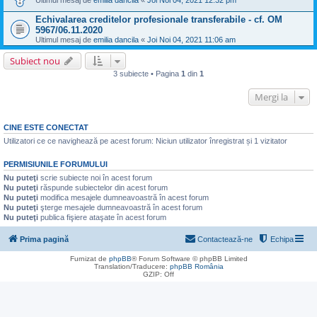
Ultimul mesaj de
emilia dancila
«
Joi Noi 04, 2021 12:32 pm
Echivalarea creditelor profesionale transferabile - cf. OM
5967/06.11.2020
Ultimul mesaj de
emilia dancila
«
Joi Noi 04, 2021 11:06 am
Subiect nou
3 subiecte • Pagina
1
din
1
Mergi la
CINE ESTE CONECTAT
Utilizatori ce ce navighează pe acest forum: Niciun utilizator înregistrat și 1 vizitator
PERMISIUNILE FORUMULUI
Nu puteţi
scrie subiecte noi în acest forum
Nu puteţi
răspunde subiectelor din acest forum
Nu puteţi
modifica mesajele dumneavoastră în acest forum
Nu puteţi
şterge mesajele dumneavoastră în acest forum
Nu puteţi
publica fişiere ataşate în acest forum
Prima pagină
Contactează-ne
Echipa
Furnizat de
phpBB
® Forum Software © phpBB Limited
Translation/Traducere:
phpBB România
GZIP: Off