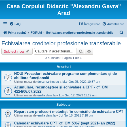
Casa Corpului Didactic "Alexandru Gavra"
Arad
FAQ
Înregistrare
Autentificare
C
Prima pagină
FORUM
Echivalarea creditelor profesionale transferabile
ă
Echivalarea creditelor profesionale transferabile
u
Căutare
Căutare avansată
Subiect nou
t
3 subiecte • Pagina
1
din
1
a
Anunţuri
r
NOU! Proceduri echivalare programe complementare și de
e
abilitare funcțională
Ultimul mesaj de
dora.marinescu
«
Mar Oct 25, 2022 10:57 am
Acumulare, recunoaştere şi echivalare a CPT - cf. OM
4224/06.07.2022
Ultimul mesaj de
emilia dancila
«
Lun Sep 12, 2022 11:19 am
Subiecte
Repartizare profesori metodiști în comisiile de echivalare CPT
Ultimul mesaj de
emilia dancila
«
Joi Noi 18, 2021 7:18 pm
Calendar echivalare CPT_cf. OM 5967 (sept 2021-ian 2022)