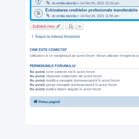
de
emilia dancila
» Joi Noi 04, 2021 12:32 pm
Echivalarea creditelor profesionale transferabile
de
emilia dancila
» Joi Noi 04, 2021 11:06 am
Subiect nou
Înapoi la indexul forumului
CINE ESTE CONECTAT
Utilizatori ce ce navighează pe acest forum: Niciun utilizator înregistrat și 
PERMISIUNILE FORUMULUI
Nu puteţi
scrie subiecte noi în acest forum
Nu puteţi
răspunde subiectelor din acest forum
Nu puteţi
modifica mesajele dumneavoastră în acest forum
Nu puteţi
şterge mesajele dumneavoastră în acest forum
Nu puteţi
publica fişiere ataşate în acest forum
Prima pagină