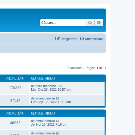
Căutare
Căutare avansată
Înregistrare
Autentificare
3 subiecte • Pagina
1
din
1
VIZUALIZĂRI
ULTIMUL MESAJ
de
dora.marinescu
170233
Mar Oct 25, 2022 10:57 am
de
emilia dancila
37514
Lun Sep 12, 2022 11:19 am
VIZUALIZĂRI
ULTIMUL MESAJ
de
emilia dancila
46933
Joi Noi 18, 2021 7:18 pm
de
emilia dancila