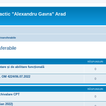
actic "Alexandru Gavra" Arad
 transferabile
sferabile
re avansată
RĂSPUNSURI
re și de abilitare funcțională
0
f. OM 4224/06.07.2022
0
RĂSPUNSURI
echivalare CPT
0
ian 2022)