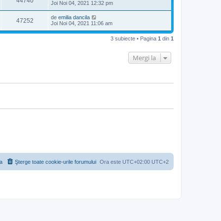
44740
Joi Noi 04, 2021 12:32 pm
de
emilia dancila
47252
Joi Noi 04, 2021 11:06 am
3 subiecte • Pagina
1
din
1
Mergi la
a
Şterge toate cookie-urile forumului
Ora este UTC+02:00 UTC+2