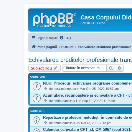
Casa Corpului Did
Forum CCD Arad
Legături rapide
FAQ
Prima pagină
FORUM
Echivalarea creditelor profesionale
Echivalarea creditelor profesionale tran
Căutare
Căuta
Subiect nou
ANUNŢURI
NOU! Proceduri echivalare programe complementa
de
dora.marinescu
» Mar Oct 25, 2022 10:57 am
Acumulare, recunoaştere şi echivalare a CPT - c
de
emilia dancila
» Lun Sep 12, 2022 11:19 am
SUBIECTE
Repartizare profesori metodiști în comisiile de 
de
emilia dancila
» Joi Noi 18, 2021 7:18 pm
Calendar echivalare CPT_cf. OM 5967 (sept 2021-