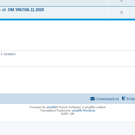
0
 - cf. OM 5967/06.11.2020
0
2 vizitatori
Contactează-ne
Echip
Furnizat de
phpBB
® Forum Software © phpBB Limited
Translation/Traducere:
phpBB România
GZIP: Off