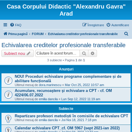
Casa Corpului Didactic "Alexandru Gavra"
Arad
FAQ
Înregistrare
Autentificare
C
Prima pagină
FORUM
Echivalarea creditelor profesionale transferabile
ă
Echivalarea creditelor profesionale transferabile
u
Căutare
Căutare avansată
Subiect nou
t
3 subiecte • Pagina
1
din
1
a
Anunţuri
r
NOU! Proceduri echivalare programe complementare și de
e
abilitare funcțională
Ultimul mesaj de
dora.marinescu
«
Mar Oct 25, 2022 10:57 am
Acumulare, recunoaştere şi echivalare a CPT - cf. OM
4224/06.07.2022
Ultimul mesaj de
emilia dancila
«
Lun Sep 12, 2022 11:19 am
Subiecte
Repartizare profesori metodiști în comisiile de echivalare CPT
Ultimul mesaj de
emilia dancila
«
Joi Noi 18, 2021 7:18 pm
Calendar echivalare CPT_cf. OM 5967 (sept 2021-ian 2022)