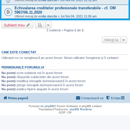
Ultimul mesaj de
emilia dancila
«
Joi Noi 04, 2021 12:32 pm
Echivalarea creditelor profesionale transferabile - cf. OM
5967/06.11.2020
Ultimul mesaj de
emilia dancila
«
Joi Noi 04, 2021 11:06 am
Subiect nou
3 subiecte • Pagina
1
din
1
Mergi la
CINE ESTE CONECTAT
Utilizatori ce ce navighează pe acest forum: Niciun utilizator înregistrat și 5 vizitatori
PERMISIUNILE FORUMULUI
Nu puteţi
scrie subiecte noi în acest forum
Nu puteţi
răspunde subiectelor din acest forum
Nu puteţi
modifica mesajele dumneavoastră în acest forum
Nu puteţi
şterge mesajele dumneavoastră în acest forum
Nu puteţi
publica fişiere ataşate în acest forum
Prima pagină
Contactează-ne
Echipa
Furnizat de
phpBB
® Forum Software © phpBB Limited
Translation/Traducere:
phpBB România
GZIP: Off