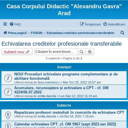
Casa Corpului Didactic "Alexandru Gavra"
Arad
FAQ
Înregistrare
Autentificare
C
Prima pagină
FORUM
Echivalarea creditelor profesionale transferabile
ă
Echivalarea creditelor profesionale transferabile
u
Căutare
Căutare avansată
Subiect nou
t
3 subiecte • Pagina
1
din
1
a
Anunţuri
r
NOU! Proceduri echivalare programe complementare și de
e
abilitare funcțională
Ultimul mesaj de
dora.marinescu
«
Mar Oct 25, 2022 10:57 am
Acumulare, recunoaştere şi echivalare a CPT - cf. OM
4224/06.07.2022
Ultimul mesaj de
emilia dancila
«
Lun Sep 12, 2022 11:19 am
Subiecte
Repartizare profesori metodiști în comisiile de echivalare CPT
Ultimul mesaj de
emilia dancila
«
Joi Noi 18, 2021 7:18 pm
Calendar echivalare CPT_cf. OM 5967 (sept 2021-ian 2022)