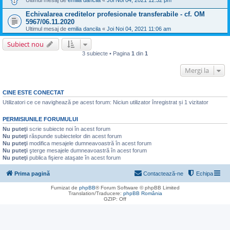
Ultimul mesaj de
emilia dancila
«
Joi Noi 04, 2021 12:32 pm
Echivalarea creditelor profesionale transferabile - cf. OM
5967/06.11.2020
Ultimul mesaj de
emilia dancila
«
Joi Noi 04, 2021 11:06 am
Subiect nou
3 subiecte • Pagina
1
din
1
Mergi la
CINE ESTE CONECTAT
Utilizatori ce ce navighează pe acest forum: Niciun utilizator înregistrat și 1 vizitator
PERMISIUNILE FORUMULUI
Nu puteţi
scrie subiecte noi în acest forum
Nu puteţi
răspunde subiectelor din acest forum
Nu puteţi
modifica mesajele dumneavoastră în acest forum
Nu puteţi
şterge mesajele dumneavoastră în acest forum
Nu puteţi
publica fişiere ataşate în acest forum
Prima pagină
Contactează-ne
Echipa
Furnizat de
phpBB
® Forum Software © phpBB Limited
Translation/Traducere:
phpBB România
GZIP: Off