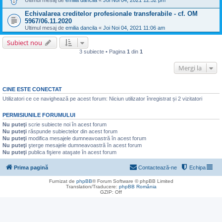
Ultimul mesaj de
emilia dancila
«
Joi Noi 04, 2021 12:32 pm
Echivalarea creditelor profesionale transferabile - cf. OM
5967/06.11.2020
Ultimul mesaj de
emilia dancila
«
Joi Noi 04, 2021 11:06 am
Subiect nou
3 subiecte • Pagina
1
din
1
Mergi la
CINE ESTE CONECTAT
Utilizatori ce ce navighează pe acest forum: Niciun utilizator înregistrat și 2 vizitatori
PERMISIUNILE FORUMULUI
Nu puteţi
scrie subiecte noi în acest forum
Nu puteţi
răspunde subiectelor din acest forum
Nu puteţi
modifica mesajele dumneavoastră în acest forum
Nu puteţi
şterge mesajele dumneavoastră în acest forum
Nu puteţi
publica fişiere ataşate în acest forum
Prima pagină
Contactează-ne
Echipa
Furnizat de
phpBB
® Forum Software © phpBB Limited
Translation/Traducere:
phpBB România
GZIP: Off