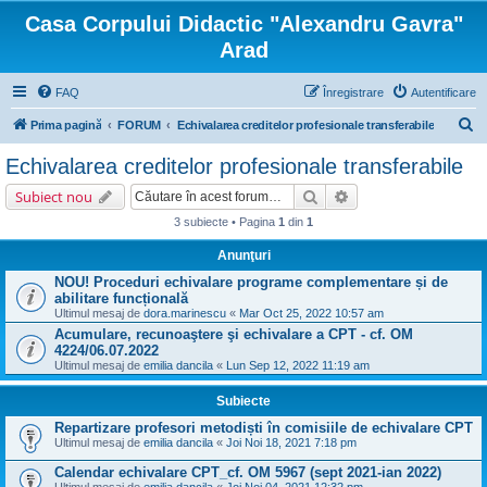
Casa Corpului Didactic "Alexandru Gavra"
Arad
FAQ
Înregistrare
Autentificare
C
Prima pagină
FORUM
Echivalarea creditelor profesionale transferabile
ă
Echivalarea creditelor profesionale transferabile
u
Căutare
Căutare avansată
Subiect nou
t
3 subiecte • Pagina
1
din
1
a
Anunţuri
r
NOU! Proceduri echivalare programe complementare și de
e
abilitare funcțională
Ultimul mesaj de
dora.marinescu
«
Mar Oct 25, 2022 10:57 am
Acumulare, recunoaştere şi echivalare a CPT - cf. OM
4224/06.07.2022
Ultimul mesaj de
emilia dancila
«
Lun Sep 12, 2022 11:19 am
Subiecte
Repartizare profesori metodiști în comisiile de echivalare CPT
Ultimul mesaj de
emilia dancila
«
Joi Noi 18, 2021 7:18 pm
Calendar echivalare CPT_cf. OM 5967 (sept 2021-ian 2022)