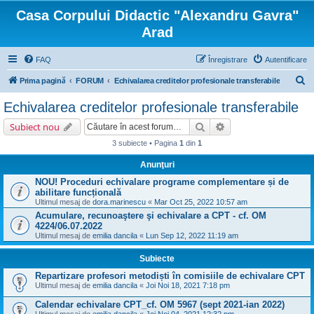
Casa Corpului Didactic "Alexandru Gavra"
Arad
FAQ
Înregistrare
Autentificare
C
Prima pagină
FORUM
Echivalarea creditelor profesionale transferabile
ă
Echivalarea creditelor profesionale transferabile
u
Căutare
Căutare avansată
Subiect nou
t
3 subiecte • Pagina
1
din
1
a
Anunţuri
r
NOU! Proceduri echivalare programe complementare și de
e
abilitare funcțională
Ultimul mesaj de
dora.marinescu
«
Mar Oct 25, 2022 10:57 am
Acumulare, recunoaştere şi echivalare a CPT - cf. OM
4224/06.07.2022
Ultimul mesaj de
emilia dancila
«
Lun Sep 12, 2022 11:19 am
Subiecte
Repartizare profesori metodiști în comisiile de echivalare CPT
Ultimul mesaj de
emilia dancila
«
Joi Noi 18, 2021 7:18 pm
Calendar echivalare CPT_cf. OM 5967 (sept 2021-ian 2022)