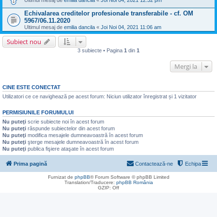
Ultimul mesaj de
emilia dancila
«
Joi Noi 04, 2021 12:32 pm
Echivalarea creditelor profesionale transferabile - cf. OM
5967/06.11.2020
Ultimul mesaj de
emilia dancila
«
Joi Noi 04, 2021 11:06 am
Subiect nou
3 subiecte • Pagina
1
din
1
Mergi la
CINE ESTE CONECTAT
Utilizatori ce ce navighează pe acest forum: Niciun utilizator înregistrat și 1 vizitator
PERMISIUNILE FORUMULUI
Nu puteţi
scrie subiecte noi în acest forum
Nu puteţi
răspunde subiectelor din acest forum
Nu puteţi
modifica mesajele dumneavoastră în acest forum
Nu puteţi
şterge mesajele dumneavoastră în acest forum
Nu puteţi
publica fişiere ataşate în acest forum
Prima pagină
Contactează-ne
Echipa
Furnizat de
phpBB
® Forum Software © phpBB Limited
Translation/Traducere:
phpBB România
GZIP: Off