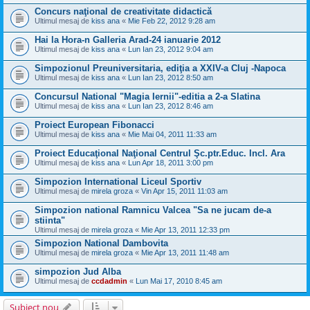
Concurs naţional de creativitate didactică
Ultimul mesaj de
kiss ana
«
Mie Feb 22, 2012 9:28 am
Hai la Hora-n Galleria Arad-24 ianuarie 2012
Ultimul mesaj de
kiss ana
«
Lun Ian 23, 2012 9:04 am
Simpozionul Preuniversitaria, ediţia a XXIV-a Cluj -Napoca
Ultimul mesaj de
kiss ana
«
Lun Ian 23, 2012 8:50 am
Concursul National "Magia Iernii"-editia a 2-a Slatina
Ultimul mesaj de
kiss ana
«
Lun Ian 23, 2012 8:46 am
Proiect European Fibonacci
Ultimul mesaj de
kiss ana
«
Mie Mai 04, 2011 11:33 am
Proiect Educaţional Naţional Centrul Şc.ptr.Educ. Incl. Ara
Ultimul mesaj de
kiss ana
«
Lun Apr 18, 2011 3:00 pm
Simpozion International Liceul Sportiv
Ultimul mesaj de
mirela groza
«
Vin Apr 15, 2011 11:03 am
Simpozion national Ramnicu Valcea "Sa ne jucam de-a
stiinta"
Ultimul mesaj de
mirela groza
«
Mie Apr 13, 2011 12:33 pm
Simpozion National Dambovita
Ultimul mesaj de
mirela groza
«
Mie Apr 13, 2011 11:48 am
simpozion Jud Alba
Ultimul mesaj de
ccdadmin
«
Lun Mai 17, 2010 8:45 am
Subiect nou