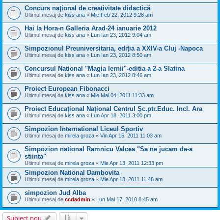
Concurs naţional de creativitate didactică
Ultimul mesaj de
kiss ana
«
Mie Feb 22, 2012 9:28 am
Hai la Hora-n Galleria Arad-24 ianuarie 2012
Ultimul mesaj de
kiss ana
«
Lun Ian 23, 2012 9:04 am
Simpozionul Preuniversitaria, ediţia a XXIV-a Cluj -Napoca
Ultimul mesaj de
kiss ana
«
Lun Ian 23, 2012 8:50 am
Concursul National "Magia Iernii"-editia a 2-a Slatina
Ultimul mesaj de
kiss ana
«
Lun Ian 23, 2012 8:46 am
Proiect European Fibonacci
Ultimul mesaj de
kiss ana
«
Mie Mai 04, 2011 11:33 am
Proiect Educaţional Naţional Centrul Şc.ptr.Educ. Incl. Ara
Ultimul mesaj de
kiss ana
«
Lun Apr 18, 2011 3:00 pm
Simpozion International Liceul Sportiv
Ultimul mesaj de
mirela groza
«
Vin Apr 15, 2011 11:03 am
Simpozion national Ramnicu Valcea "Sa ne jucam de-a
stiinta"
Ultimul mesaj de
mirela groza
«
Mie Apr 13, 2011 12:33 pm
Simpozion National Dambovita
Ultimul mesaj de
mirela groza
«
Mie Apr 13, 2011 11:48 am
simpozion Jud Alba
Ultimul mesaj de
ccdadmin
«
Lun Mai 17, 2010 8:45 am
Subiect nou