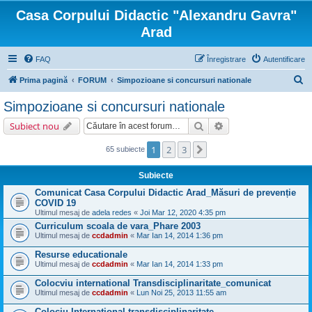
Casa Corpului Didactic "Alexandru Gavra"
Arad
FAQ
Înregistrare
Autentificare
C
Prima pagină
FORUM
Simpozioane si concursuri nationale
ă
Simpozioane si concursuri nationale
u
Căutare
Căutare avansată
Subiect nou
t
a
1
2
3
Următorul
65 subiecte
r
Subiecte
e
Comunicat Casa Corpului Didactic Arad_Măsuri de prevenție
COVID 19
Ultimul mesaj de
adela redes
«
Joi Mar 12, 2020 4:35 pm
Curriculum scoala de vara_Phare 2003
Ultimul mesaj de
ccdadmin
«
Mar Ian 14, 2014 1:36 pm
Resurse educationale
Ultimul mesaj de
ccdadmin
«
Mar Ian 14, 2014 1:33 pm
Colocviu international Transdisciplinaritate_comunicat
Ultimul mesaj de
ccdadmin
«
Lun Noi 25, 2013 11:55 am
Colociu International transdisciplinaritate