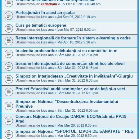
Ultimul mesaj de
ccdadmin
«
Joi Oct 10, 2013 10:48 am
Perfecţionări în acest an şcolar
Ultimul mesaj de
kiss ana
«
Joi Sep 06, 2012 9:19 am
Curs pe tematici europene
Ultimul mesaj de
kiss ana
«
Lun Mai 07, 2012 6:02 pm
Retea interregională de formare în sistem e-learning a cadre
Ultimul mesaj de
kiss ana
«
Mie Apr 18, 2012 9:26 am
In atentia profesorilor debutanţi si cu domiciliul in m
Ultimul mesaj de
kiss ana
«
Sâm Mar 31, 2012 7:04 pm
Sesiune Internaţională de comunicări ştiinţifice ale elevil
Ultimul mesaj de
kiss ana
«
Sâm Mar 31, 2012 6:48 pm
Simpozion Interjudeţean „Creativitate în învăţământ"-Giurgiu
Ultimul mesaj de
kiss ana
«
Sâm Mar 31, 2012 6:33 pm
Proiect Educativ/Laudă seminţelor, celor de faţă şi-n veci .
Ultimul mesaj de
kiss ana
«
Sâm Mar 31, 2012 6:15 pm
Simpozion National "Descentralizarea Invatamantului
Preunive
Ultimul mesaj de
kiss ana
«
Sâm Mar 31, 2012 6:08 pm
Concurs Naţional de Creaţie-DARURI-ECO/Grădiniţa PP.19
Arad
Ultimul mesaj de
kiss ana
«
Mar Mar 20, 2012 9:35 am
Simpozion Naţional “SPORTUL, IZVOR DE SĂNĂTATE ” REŞI
Ultimul mesaj de
kiss ana
«
Mar Mar 20, 2012 9:30 am