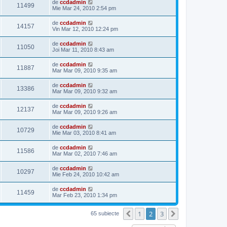
de
ccdadmin
11499
Mie Mar 24, 2010 2:54 pm
de
ccdadmin
14157
Vin Mar 12, 2010 12:24 pm
de
ccdadmin
11050
Joi Mar 11, 2010 8:43 am
de
ccdadmin
11887
Mar Mar 09, 2010 9:35 am
de
ccdadmin
13386
Mar Mar 09, 2010 9:32 am
de
ccdadmin
12137
Mar Mar 09, 2010 9:26 am
de
ccdadmin
10729
Mie Mar 03, 2010 8:41 am
de
ccdadmin
11586
Mar Mar 02, 2010 7:46 am
de
ccdadmin
10297
Mie Feb 24, 2010 10:42 am
de
ccdadmin
11459
Mar Feb 23, 2010 1:34 pm
1
2
3
Anterior
Următorul
65 subiecte