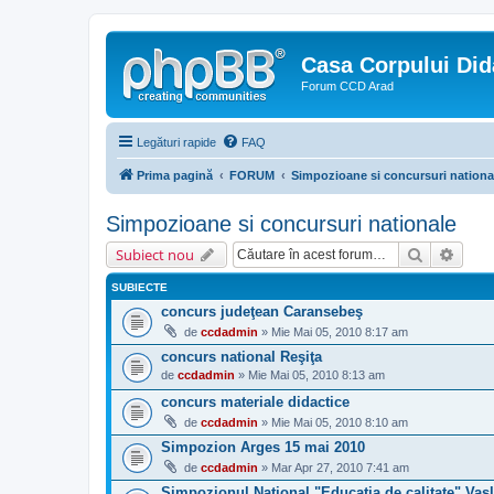
Casa Corpului Did
Forum CCD Arad
Legături rapide
FAQ
Prima pagină
FORUM
Simpozioane si concursuri nationa
Simpozioane si concursuri nationale
Căutare
Căuta
Subiect nou
SUBIECTE
concurs judeţean Caransebeş
de
ccdadmin
» Mie Mai 05, 2010 8:17 am
concurs national Reşiţa
de
ccdadmin
» Mie Mai 05, 2010 8:13 am
concurs materiale didactice
de
ccdadmin
» Mie Mai 05, 2010 8:10 am
Simpozion Arges 15 mai 2010
de
ccdadmin
» Mar Apr 27, 2010 7:41 am
Simpozionul Naţional "Educaţia de calitate" Vas