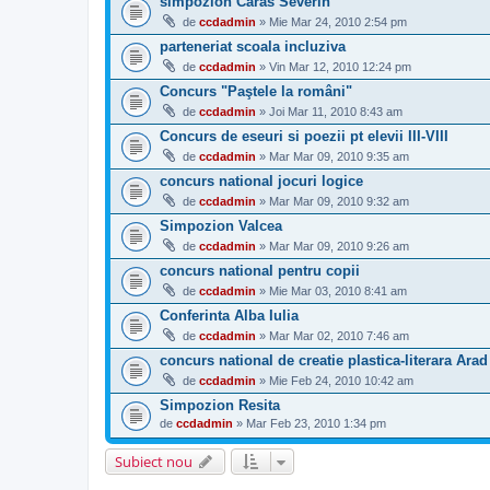
simpozion Caras Severin
de
ccdadmin
» Mie Mar 24, 2010 2:54 pm
parteneriat scoala incluziva
de
ccdadmin
» Vin Mar 12, 2010 12:24 pm
Concurs "Paştele la români"
de
ccdadmin
» Joi Mar 11, 2010 8:43 am
Concurs de eseuri si poezii pt elevii III-VIII
de
ccdadmin
» Mar Mar 09, 2010 9:35 am
concurs national jocuri logice
de
ccdadmin
» Mar Mar 09, 2010 9:32 am
Simpozion Valcea
de
ccdadmin
» Mar Mar 09, 2010 9:26 am
concurs national pentru copii
de
ccdadmin
» Mie Mar 03, 2010 8:41 am
Conferinta Alba Iulia
de
ccdadmin
» Mar Mar 02, 2010 7:46 am
concurs national de creatie plastica-literara Arad
de
ccdadmin
» Mie Feb 24, 2010 10:42 am
Simpozion Resita
de
ccdadmin
» Mar Feb 23, 2010 1:34 pm
Subiect nou