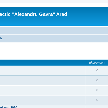
actic "Alexandru Gavra" Arad
le
re avansată
RĂSPUNSURI
0
0
0
0
lui mai 2010