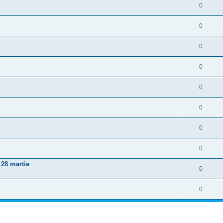
0
0
0
0
0
0
0
0
 28 martie
0
0