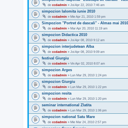
de
ccdadmin
» Joi Apr 22, 2010 7:46 am
simpozion Ialomita iunie 2010
de
ccdadmin
» Mie Apr 21, 2010 1:59 pm
Simpozion "Portret de dascali" - Almas mai 201
de
ccdadmin
» Mar Apr 20, 2010 11:19 am
simpozion Didactica 2010
de
ccdadmin
» Joi Apr 08, 2010 9:12 am
simpozion interjudetean Alba
de
ccdadmin
» Joi Apr 08, 2010 9:09 am
festival Giurgiu
de
ccdadmin
» Vin Apr 02, 2010 8:07 am
simpozion Arges
de
ccdadmin
» Lun Mar 29, 2010 1:24 pm
simpozion Giurgiu
de
ccdadmin
» Lun Mar 29, 2010 1:22 pm
simpozion resita
de
ccdadmin
» Lun Mar 29, 2010 1:20 pm
seminar international Zlatita
de
ccdadmin
» Lun Mar 29, 2010 1:06 pm
simpozion national Satu Mare
de
ccdadmin
» Mie Mar 24, 2010 2:57 pm