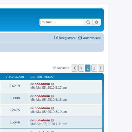
Căutare
Căutare avansată
Înregistrare
Autentificare
1
2
3
Anterior
Următorul
65 subiecte
VIZUALIZĂRI
ULTIMUL MESAJ
de
ccdadmin
14219
Mie Mai 05, 2010 8:17 am
de
ccdadmin
13888
Mie Mai 05, 2010 8:13 am
de
ccdadmin
12475
Mie Mai 05, 2010 8:10 am
de
ccdadmin
15646
Mar Apr 27, 2010 7:41 am