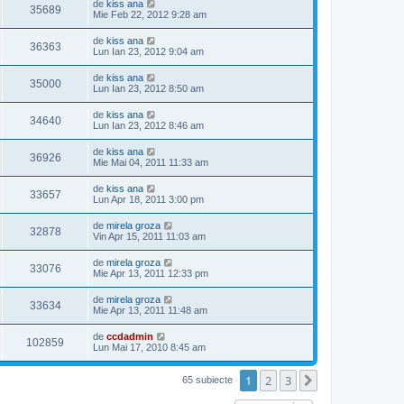
de
kiss ana
35689
Mie Feb 22, 2012 9:28 am
de
kiss ana
36363
Lun Ian 23, 2012 9:04 am
de
kiss ana
35000
Lun Ian 23, 2012 8:50 am
de
kiss ana
34640
Lun Ian 23, 2012 8:46 am
de
kiss ana
36926
Mie Mai 04, 2011 11:33 am
de
kiss ana
33657
Lun Apr 18, 2011 3:00 pm
de
mirela groza
32878
Vin Apr 15, 2011 11:03 am
de
mirela groza
33076
Mie Apr 13, 2011 12:33 pm
de
mirela groza
33634
Mie Apr 13, 2011 11:48 am
de
ccdadmin
102859
Lun Mai 17, 2010 8:45 am
1
2
3
Următorul
65 subiecte