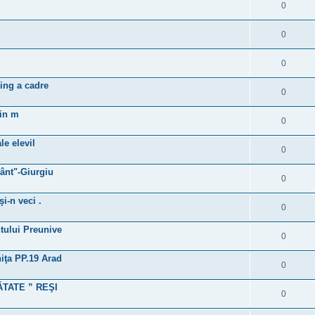
0
0
0
ning a cadre
0
 in m
0
le elevil
0
mânt"-Giurgiu
0
i-n veci .
0
tului Preunive
0
iţa PP.19 Arad
0
ĂTATE ” REŞI
0