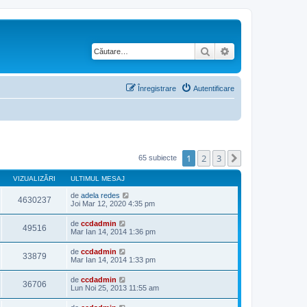
Căutare
Căutare avansată
Înregistrare
Autentificare
1
2
3
Următorul
65 subiecte
VIZUALIZĂRI
ULTIMUL MESAJ
de
adela redes
4630237
Joi Mar 12, 2020 4:35 pm
de
ccdadmin
49516
Mar Ian 14, 2014 1:36 pm
de
ccdadmin
33879
Mar Ian 14, 2014 1:33 pm
de
ccdadmin
36706
Lun Noi 25, 2013 11:55 am