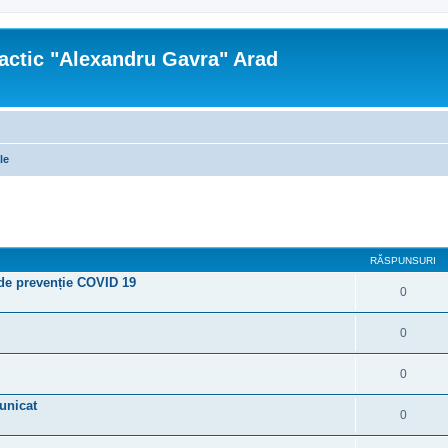
actic "Alexandru Gavra" Arad
le
re avansată
RĂSPUNSURI
de prevenție COVID 19
0
0
0
unicat
0