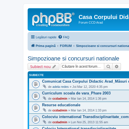
Casa Corpului Did
Forum CCD Arad
Legături rapide
FAQ
Prima pagină
FORUM
Simpozioane si concursuri nationa
Simpozioane si concursuri nationale
Căutare
Căuta
Subiect nou
SUBIECTE
Comunicat Casa Corpului Didactic Arad_Măsuri 
de
adela redes
» Joi Mar 12, 2020 4:35 pm
Curriculum scoala de vara_Phare 2003
de
ccdadmin
» Mar Ian 14, 2014 1:36 pm
Resurse educationale
de
ccdadmin
» Mar Ian 14, 2014 1:33 pm
Colocviu international Transdisciplinaritate_com
de
ccdadmin
» Lun Noi 25, 2013 11:55 am
Colociu International transdisciplinaritate