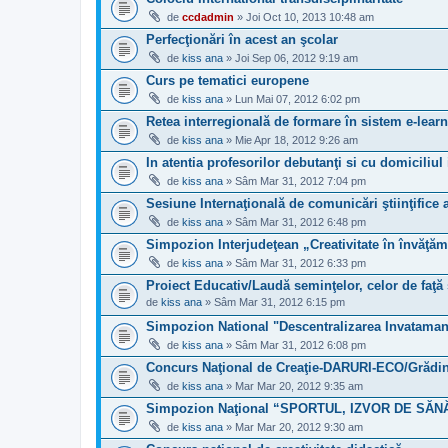
de
ccdadmin
» Joi Oct 10, 2013 10:48 am
Perfecţionări în acest an şcolar
de
kiss ana
» Joi Sep 06, 2012 9:19 am
Curs pe tematici europene
de
kiss ana
» Lun Mai 07, 2012 6:02 pm
Retea interregională de formare în sistem e-lear
de
kiss ana
» Mie Apr 18, 2012 9:26 am
In atentia profesorilor debutanţi si cu domiciliul
de
kiss ana
» Sâm Mar 31, 2012 7:04 pm
Sesiune Internaţională de comunicări ştiinţifice a
de
kiss ana
» Sâm Mar 31, 2012 6:48 pm
Simpozion Interjudeţean „Creativitate în învăţă
de
kiss ana
» Sâm Mar 31, 2012 6:33 pm
Proiect Educativ/Laudă seminţelor, celor de faţă ş
de
kiss ana
» Sâm Mar 31, 2012 6:15 pm
Simpozion National "Descentralizarea Invataman
de
kiss ana
» Sâm Mar 31, 2012 6:08 pm
Concurs Naţional de Creaţie-DARURI-ECO/Grădin
de
kiss ana
» Mar Mar 20, 2012 9:35 am
Simpozion Naţional “SPORTUL, IZVOR DE SĂN
de
kiss ana
» Mar Mar 20, 2012 9:30 am