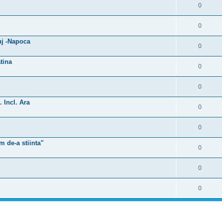
0
0
uj -Napoca
0
tina
0
0
 Incl. Ara
0
0
 de-a stiinta"
0
0
0