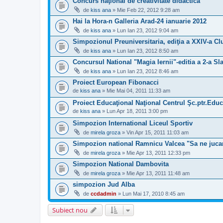
Concurs naţional de creativitate didactică
de
kiss ana
» Mie Feb 22, 2012 9:28 am
Hai la Hora-n Galleria Arad-24 ianuarie 2012
de
kiss ana
» Lun Ian 23, 2012 9:04 am
Simpozionul Preuniversitaria, ediţia a XXIV-a Cl
de
kiss ana
» Lun Ian 23, 2012 8:50 am
Concursul National "Magia Iernii"-editia a 2-a Sla
de
kiss ana
» Lun Ian 23, 2012 8:46 am
Proiect European Fibonacci
de
kiss ana
» Mie Mai 04, 2011 11:33 am
Proiect Educaţional Naţional Centrul Şc.ptr.Educ.
de
kiss ana
» Lun Apr 18, 2011 3:00 pm
Simpozion International Liceul Sportiv
de
mirela groza
» Vin Apr 15, 2011 11:03 am
Simpozion national Ramnicu Valcea "Sa ne jucam
de
mirela groza
» Mie Apr 13, 2011 12:33 pm
Simpozion National Dambovita
de
mirela groza
» Mie Apr 13, 2011 11:48 am
simpozion Jud Alba
de
ccdadmin
» Lun Mai 17, 2010 8:45 am
Subiect nou