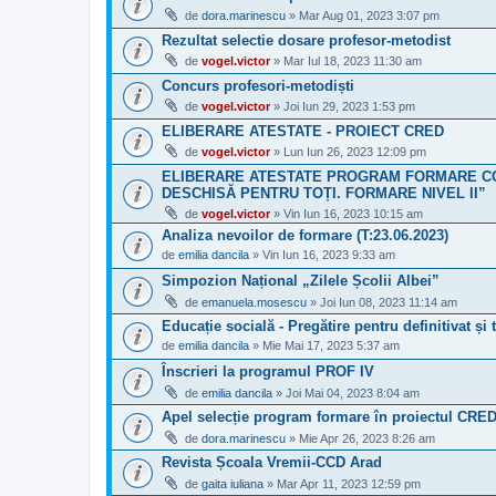
de
dora.marinescu
» Mar Aug 01, 2023 3:07 pm
Rezultat selectie dosare profesor-metodist
de
vogel.victor
» Mar Iul 18, 2023 11:30 am
Concurs profesori-metodiști
de
vogel.victor
» Joi Iun 29, 2023 1:53 pm
ELIBERARE ATESTATE - PROIECT CRED
de
vogel.victor
» Lun Iun 26, 2023 12:09 pm
ELIBERARE ATESTATE PROGRAM FORMARE CO
DESCHISĂ PENTRU TOȚI. FORMARE NIVEL II”
de
vogel.victor
» Vin Iun 16, 2023 10:15 am
Analiza nevoilor de formare (T:23.06.2023)
de
emilia dancila
» Vin Iun 16, 2023 9:33 am
Simpozion Național „Zilele Școlii Albei”
de
emanuela.mosescu
» Joi Iun 08, 2023 11:14 am
Educație socială - Pregătire pentru definitivat și 
de
emilia dancila
» Mie Mai 17, 2023 5:37 am
Înscrieri la programul PROF IV
de
emilia dancila
» Joi Mai 04, 2023 8:04 am
Apel selecție program formare în proiectul CRE
de
dora.marinescu
» Mie Apr 26, 2023 8:26 am
Revista Școala Vremii-CCD Arad
de
gaita iuliana
» Mar Apr 11, 2023 12:59 pm