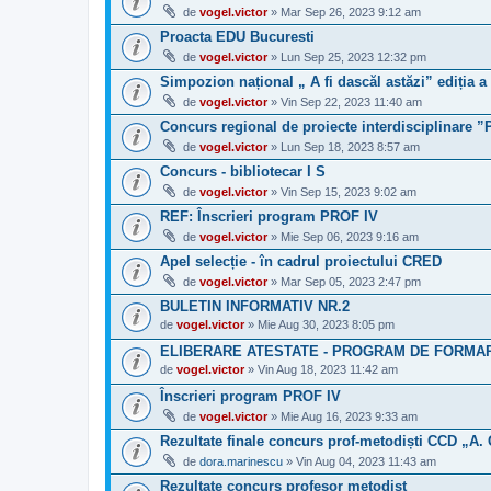
de
vogel.victor
» Mar Sep 26, 2023 9:12 am
Proacta EDU Bucuresti
de
vogel.victor
» Lun Sep 25, 2023 12:32 pm
Simpozion național „ A fi dascăl astăzi” ediția a
de
vogel.victor
» Vin Sep 22, 2023 11:40 am
Concurs regional de proiecte interdisciplin
de
vogel.victor
» Lun Sep 18, 2023 8:57 am
Concurs - bibliotecar I S
de
vogel.victor
» Vin Sep 15, 2023 9:02 am
REF: Înscrieri program PROF IV
de
vogel.victor
» Mie Sep 06, 2023 9:16 am
Apel selecție - în cadrul proiectului CRED
de
vogel.victor
» Mar Sep 05, 2023 2:47 pm
BULETIN INFORMATIV NR.2
de
vogel.victor
» Mie Aug 30, 2023 8:05 pm
ELIBERARE ATESTATE - PROGRAM DE FORMARE 
de
vogel.victor
» Vin Aug 18, 2023 11:42 am
Înscrieri program PROF IV
de
vogel.victor
» Mie Aug 16, 2023 9:33 am
Rezultate finale concurs prof-metodiști CCD „A.
de
dora.marinescu
» Vin Aug 04, 2023 11:43 am
Rezultate concurs profesor metodist