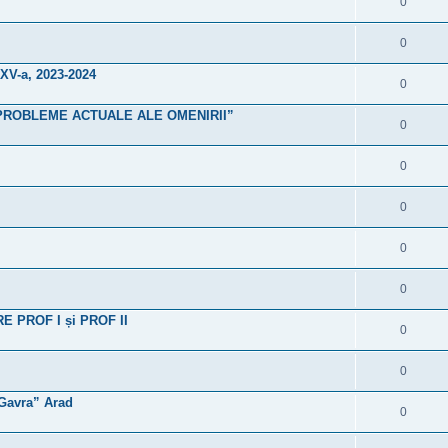
0
0
 XV-a, 2023-2024
0
are ”PROBLEME ACTUALE ALE OMENIRII”
0
0
0
0
0
PROF I și PROF II
0
0
 Gavra” Arad
0