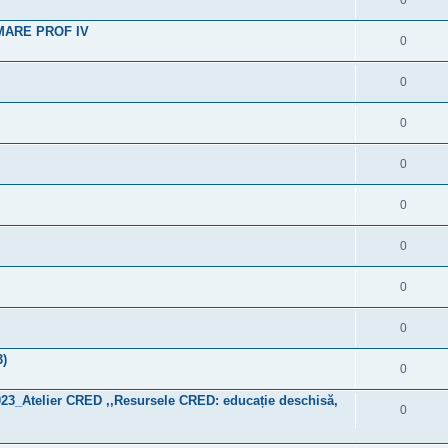
0
MARE PROF IV
0
0
0
0
0
0
0
0
3)
0
023_Atelier CRED ,,Resursele CRED: educație deschisă,
0