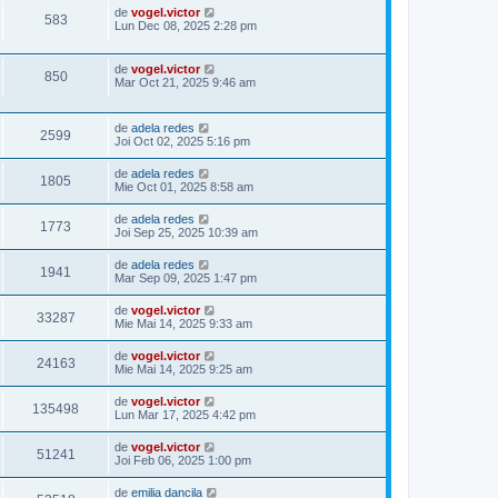
de
vogel.victor
583
Lun Dec 08, 2025 2:28 pm
de
vogel.victor
850
Mar Oct 21, 2025 9:46 am
de
adela redes
2599
Joi Oct 02, 2025 5:16 pm
de
adela redes
1805
Mie Oct 01, 2025 8:58 am
de
adela redes
1773
Joi Sep 25, 2025 10:39 am
de
adela redes
1941
Mar Sep 09, 2025 1:47 pm
de
vogel.victor
33287
Mie Mai 14, 2025 9:33 am
de
vogel.victor
24163
Mie Mai 14, 2025 9:25 am
de
vogel.victor
135498
Lun Mar 17, 2025 4:42 pm
de
vogel.victor
51241
Joi Feb 06, 2025 1:00 pm
de
emilia dancila