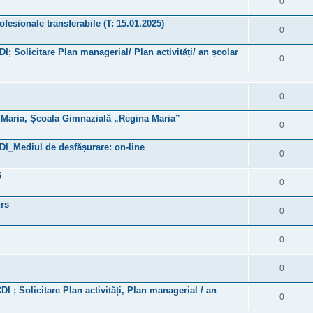
0
fesionale transferabile (T: 15.01.2025)
0
DI; Solicitare Plan managerial/ Plan activități/ an școlar
0
0
și Maria, Școala Gimnazială „Regina Maria”
0
CDI_Mediul de desfășurare: on-line
0
5
0
urs
0
0
0
DI ; Solicitare Plan activități, Plan managerial / an
0