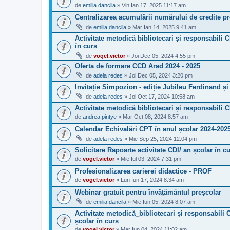
de
emilia dancila
» Vin Ian 17, 2025 11:17 am
Centralizarea acumulării numărului de credite pro
de
emilia dancila
» Mar Ian 14, 2025 9:41 am
Activitate metodică bibliotecari și responsabili C
în curs
de
vogel.victor
» Joi Dec 05, 2024 4:55 pm
Oferta de formare CCD Arad 2024 - 2025
de
adela redes
» Joi Dec 05, 2024 3:20 pm
Invitație Simpozion - ediție Jubileu Ferdinand 
de
adela redes
» Joi Oct 17, 2024 10:58 am
Activitate metodică bibliotecari și responsabili 
de
andrea.pintye
» Mar Oct 08, 2024 8:57 am
Calendar Echivalări CPT în anul școlar 2024-202
de
adela redes
» Mie Sep 25, 2024 12:04 pm
Solicitare Rapoarte activitate CDI/ an școlar în c
de
vogel.victor
» Mie Iul 03, 2024 7:31 pm
Profesionalizarea carierei didactice - PROF
de
vogel.victor
» Lun Iun 17, 2024 8:34 am
Webinar gratuit pentru învățământul preșcolar
de
emilia dancila
» Mie Iun 05, 2024 8:07 am
Activitate metodică_bibliotecari și responsabili C
școlar în curs
de
vogel.victor
» Mar Iun 04, 2024 11:02 am