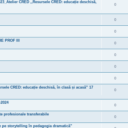
023_Atelier CRED ,,Resursele CRED: educație deschisă,
0
0
0
 PROF III
0
0
0
0
ursele CRED: educație deschisă, în clasă și acasă” 17
0
-2024
0
te profesionale transferabile
0
te pe storytelling în pedagogia dramatică”