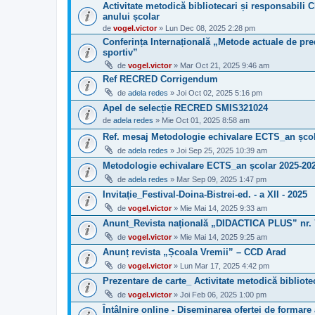
Activitate metodică bibliotecari și responsabili C
anului școlar
de
vogel.victor
» Lun Dec 08, 2025 2:28 pm
Conferința Internațională „Metode actuale de pred
sportiv”
de
vogel.victor
» Mar Oct 21, 2025 9:46 am
Ref RECRED Corrigendum
de
adela redes
» Joi Oct 02, 2025 5:16 pm
Apel de selecție RECRED SMIS321024
de
adela redes
» Mie Oct 01, 2025 8:58 am
Ref. mesaj Metodologie echivalare ECTS_an școl
de
adela redes
» Joi Sep 25, 2025 10:39 am
Metodologie echivalare ECTS_an școlar 2025-20
de
adela redes
» Mar Sep 09, 2025 1:47 pm
Invitație_Festival-Doina-Bistrei-ed. - a XII - 2025
de
vogel.victor
» Mie Mai 14, 2025 9:33 am
Anunt_Revista națională „DIDACTICA PLUS” nr. 
de
vogel.victor
» Mie Mai 14, 2025 9:25 am
Anunț revista „Școala Vremii” – CCD Arad
de
vogel.victor
» Lun Mar 17, 2025 4:42 pm
Prezentare de carte_ Activitate metodică bibliote
de
vogel.victor
» Joi Feb 06, 2025 1:00 pm
Întâlnire online - Diseminarea ofertei de formare