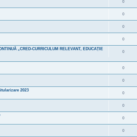
0
0
0
0
NTINUĂ „CRED-CURRICULUM RELEVANT, EDUCAȚIE
0
0
0
titularizare 2023
0
0
D
0
0