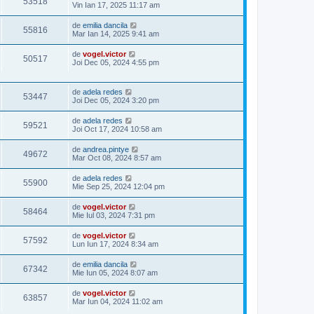
53518
Vin Ian 17, 2025 11:17 am
de
emilia dancila
55816
Mar Ian 14, 2025 9:41 am
de
vogel.victor
50517
Joi Dec 05, 2024 4:55 pm
de
adela redes
53447
Joi Dec 05, 2024 3:20 pm
de
adela redes
59521
Joi Oct 17, 2024 10:58 am
de
andrea.pintye
49672
Mar Oct 08, 2024 8:57 am
de
adela redes
55900
Mie Sep 25, 2024 12:04 pm
de
vogel.victor
58464
Mie Iul 03, 2024 7:31 pm
de
vogel.victor
57592
Lun Iun 17, 2024 8:34 am
de
emilia dancila
67342
Mie Iun 05, 2024 8:07 am
de
vogel.victor
63857
Mar Iun 04, 2024 11:02 am