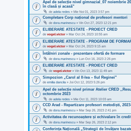
Apel de selecție nivel gimnazial_07 noiembrie 2
în clasă și acasă”
de
adela redes
» Mie Noi 01, 2023 3:57 pm
Completare Corp național de profesori mentori
de
dora.marinescu
» Vin Oct 27, 2023 12:21 pm
ELIBERARE ATESTATE - PROIECT CRED
de
vogel.victor
» Mar Oct 24, 2023 10:55 am
ELIBERARE ATESTATE - PROGRAM DE FORMARE
de
vogel.victor
» Mar Oct 24, 2023 9:15 am
Întâlniri zonale - prezentare ofertă de formare
de
dora.marinescu
» Lun Oct 16, 2023 2:26 pm
ELIBERARE ATESTATE - PROIECT CRED
de
vogel.victor
» Vin Oct 13, 2023 11:49 am
Simpozion „Carol al II-lea – fiul Reginei”
de
emilia dancila
» Joi Oct 12, 2023 5:26 pm
Apel de selecție nivel primar Atelier CRED ,,Res
octombrie 2023
de
adela redes
» Mie Oct 11, 2023 10:03 am
CCD Arad - Repartizare profesori metodiști, 2023
de
dora.marinescu
» Mar Sep 26, 2023 2:41 pm
Activitatea de recunoaștere și echivalare în credi
de
dora.marinescu
» Mar Sep 26, 2023 2:12 pm
Conferința Națională „Strategii de învățare baza