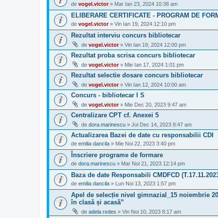
de
vogel.victor
» Mar Ian 23, 2024 10:38 am
ELIBERARE CERTIFICATE - PROGRAM DE FOR
de
vogel.victor
» Vin Ian 19, 2024 12:10 pm
Rezultat interviu concurs bibliotecar
de
vogel.victor
» Vin Ian 19, 2024 12:00 pm
Rezultat proba scrisa concurs bibliotecar
de
vogel.victor
» Mie Ian 17, 2024 1:01 pm
Rezultat selectie dosare concurs bibliotecar
de
vogel.victor
» Vin Ian 12, 2024 10:00 am
Concurs - bibliotecar I S
de
vogel.victor
» Mie Dec 20, 2023 9:47 am
Centralizare CPT cf. Anexei 5
de
dora.marinescu
» Joi Dec 14, 2023 8:47 am
Actualizarea Bazei de date cu responsabilii CDI
de
emilia dancila
» Mie Noi 22, 2023 3:40 pm
Înscriere programe de formare
de
dora.marinescu
» Mar Noi 21, 2023 12:14 pm
Baza de date Responsabili CMDFCD (T.17.11.202
de
emilia dancila
» Lun Noi 13, 2023 1:57 pm
Apel de selecție nivel gimnazial_15 noiembrie 2
în clasă și acasă”
de
adela redes
» Vin Noi 10, 2023 8:17 am