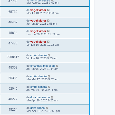
47705
Mar Aug 01, 2023 3:07 pm
de
vogel.victor
65732
Mar Iul 18, 2023 11:30 am
de
vogel.victor
46402
Joi Iun 29, 2023 1:53 pm
de
vogel.victor
45814
Lun Iun 26, 2023 12:09 pm
de
vogel.victor
47473
Vin Iun 16, 2023 10:15 am
de
emilia dancila
2968616
Vin Iun 16, 2023 9:33 am
de
emanuela.mosescu
48302
Joi Iun 08, 2023 11:14 am
de
emilia dancila
56386
Mie Mai 17, 2023 5:37 am
de
emilia dancila
52046
Joi Mai 04, 2023 8:04 am
de
dora.marinescu
48277
Mie Apr 26, 2023 8:26 am
de
gaita iuliana
45254
Mar Apr 11, 2023 12:59 pm