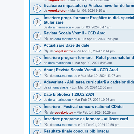
Evaluarea impactului și Analiza nevoilor de form
de
vogel.victor
» Mar Iun 04, 2024 9:10 am
Înscriere progr. formare: Pregătire în did. special
titularizare
de
dora.marinescu
» Lun Iun 03, 2024 8:47 am
Revista Școala Vremii - CCD Arad
de
dora.marinescu
» Lun Apr 15, 2024 1:06 pm
Actualizare Baze de date
de
vogel.victor
» Vin Apr 05, 2024 12:14 pm
Înscriere program formare - Rolul personalului did
de
dora.marinescu
» Mar Apr 02, 2024 8:06 am
Anunț Revista Școala Vremii - CCD Arad
de
dora.marinescu
» Mar Mar 19, 2024 11:07 am
Adeverințe - Abilitarea curriculară a cadrelor di
de
simona.sfasie
» Lun Mar 04, 2024 12:06 pm
Date biblioteci T:28.02.2024
de
dora.marinescu
» Mar Feb 27, 2024 10:26 am
Înscriere - Festival concurs national CDidei
de
vogel.victor
» Mie Feb 14, 2024 10:29 am
Înscriere programe de formare - utilizare card
de
dora.marinescu
» Joi Feb 01, 2024 12:59 pm
Rezultate finale concurs bibliotecar