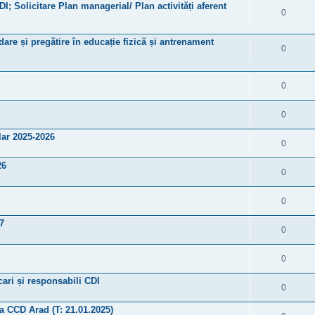
DI; Solicitare Plan managerial/ Plan activități aferent
0
are și pregătire în educație fizică și antrenament
0
0
0
ar 2025-2026
0
26
0
0
7
0
0
cari și responsabili CDI
0
 a CCD Arad (T: 21.01.2025)