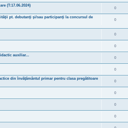
are (T:17.06.2024)
0
ităţii pt. debutanţi şi/sau participanţi la concursul de
0
0
0
actic auxiliar...
0
0
dactice din învăţământul primar pentru clasa pregătitoare
0
0
0
0