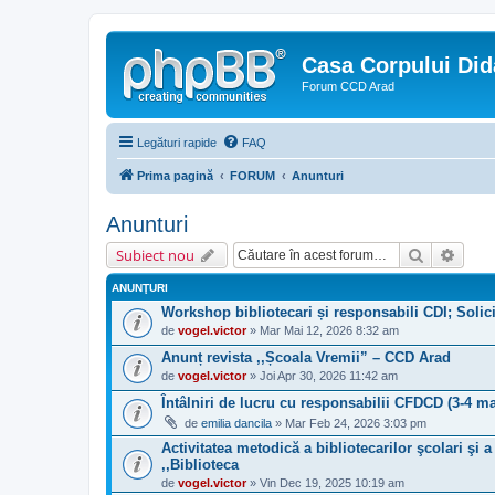
Casa Corpului Did
Forum CCD Arad
Legături rapide
FAQ
Prima pagină
FORUM
Anunturi
Anunturi
Căutare
Căuta
Subiect nou
ANUNŢURI
Workshop bibliotecari și responsabili CDI; Solici
de
vogel.victor
» Mar Mai 12, 2026 8:32 am
Anunț revista ,,Școala Vremii” – CCD Arad
de
vogel.victor
» Joi Apr 30, 2026 11:42 am
Întâlniri de lucru cu responsabilii CFDCD (3-4 ma
de
emilia dancila
» Mar Feb 24, 2026 3:03 pm
Activitatea metodică a bibliotecarilor şcolari şi 
,,Biblioteca
de
vogel.victor
» Vin Dec 19, 2025 10:19 am