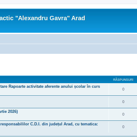
actic "Alexandru Gavra" Arad
re avansată
RĂSPUNSURI
tare Rapoarte activitate aferente anului școlar în curs
0
0
rtie 2026)
0
a responsabililor C.D.I. din județul Arad, cu tematica:
0