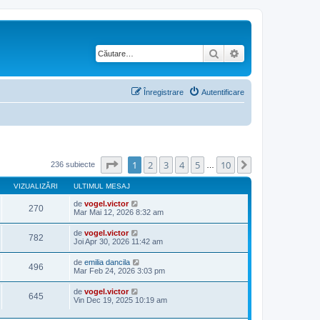
Căutare
Căutare avansată
Înregistrare
Autentificare
Pagina
1
din
10
1
2
3
4
5
10
Următorul
236 subiecte
…
VIZUALIZĂRI
ULTIMUL MESAJ
de
vogel.victor
270
Mar Mai 12, 2026 8:32 am
de
vogel.victor
782
Joi Apr 30, 2026 11:42 am
de
emilia dancila
496
Mar Feb 24, 2026 3:03 pm
de
vogel.victor
645
Vin Dec 19, 2025 10:19 am