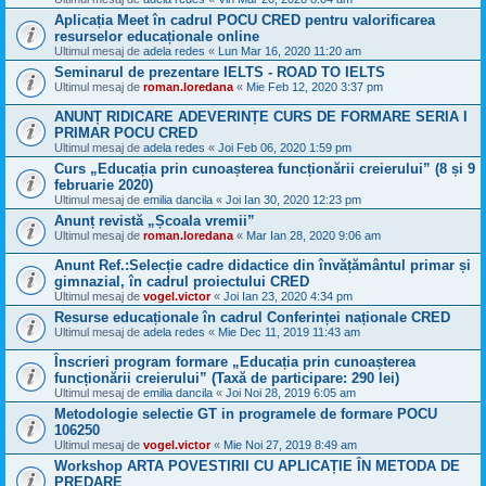
Aplicația Meet în cadrul POCU CRED pentru valorificarea
resurselor educaționale online
Ultimul mesaj de
adela redes
«
Lun Mar 16, 2020 11:20 am
Seminarul de prezentare IELTS - ROAD TO IELTS
Ultimul mesaj de
roman.loredana
«
Mie Feb 12, 2020 3:37 pm
ANUNȚ RIDICARE ADEVERINȚE CURS DE FORMARE SERIA I
PRIMAR POCU CRED
Ultimul mesaj de
adela redes
«
Joi Feb 06, 2020 1:59 pm
Curs „Educația prin cunoașterea funcționării creierului” (8 și 9
februarie 2020)
Ultimul mesaj de
emilia dancila
«
Joi Ian 30, 2020 12:23 pm
Anunț revistă „Școala vremii”
Ultimul mesaj de
roman.loredana
«
Mar Ian 28, 2020 9:06 am
Anunt Ref.:Selecție cadre didactice din învățământul primar și
gimnazial, în cadrul proiectului CRED
Ultimul mesaj de
vogel.victor
«
Joi Ian 23, 2020 4:34 pm
Resurse educaționale în cadrul Conferinței naționale CRED
Ultimul mesaj de
adela redes
«
Mie Dec 11, 2019 11:43 am
Înscrieri program formare „Educația prin cunoașterea
funcționării creierului” (Taxă de participare: 290 lei)
Ultimul mesaj de
emilia dancila
«
Joi Noi 28, 2019 6:05 am
Metodologie selectie GT in programele de formare POCU
106250
Ultimul mesaj de
vogel.victor
«
Mie Noi 27, 2019 8:49 am
Workshop ARTA POVESTIRII CU APLICAȚIE ÎN METODA DE
PREDARE