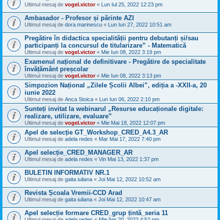
Ultimul mesaj de
vogel.victor
«
Lun Iul 25, 2022 12:23 pm
Ambasador - Profesor și părinte AZI
Ultimul mesaj de
dora.marinescu
«
Lun Iun 27, 2022 10:51 am
Pregătire în didactica specialității pentru debutanți și/sau
participanți la concursul de titularizare” - Matematică
Ultimul mesaj de
vogel.victor
«
Mie Iun 08, 2022 3:19 pm
Examenul național de definitivare - Pregătire de specialitate
învățământ preșcolar
Ultimul mesaj de
vogel.victor
«
Mie Iun 08, 2022 3:13 pm
Simpozion Național „Zilele Școlii Albei”, ediția a -XXII-a, 20
iunie 2022
Ultimul mesaj de
Anca Stoica
«
Lun Iun 06, 2022 2:10 pm
Sunteți invitat la webinarul „Resurse educaționale digitale:
realizare, utilizare, evaluare”
Ultimul mesaj de
vogel.victor
«
Mie Mai 18, 2022 12:07 pm
Apel de selecție GT_Workshop_CRED_A4.3_AR
Ultimul mesaj de
adela redes
«
Mar Mai 17, 2022 7:40 pm
Apel selecție_CRED_MANAGER_AR
Ultimul mesaj de
adela redes
«
Vin Mai 13, 2022 1:37 pm
BULETIN INFORMATIV NR.1
Ultimul mesaj de
gaita iuliana
«
Joi Mai 12, 2022 10:52 am
Revista Școala Vremii-CCD Arad
Ultimul mesaj de
gaita iuliana
«
Joi Mai 12, 2022 10:47 am
Apel selecție formare CRED_grup țintă_seria 11
Ultimul mesaj de
adela redes
«
Mie Apr 20, 2022 4:52 pm