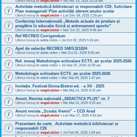
Ultimul mesaj de
vogel.victor
«
Vin Dec 19, 2025 10:19 am
Activitate metodică bibliotecari și responsabili CDI; Solicitare
Plan managerial/ Plan activități aferent anului școlar
Ultimul mesaj de
vogel.victor
«
Lun Dec 08, 2025 2:28 pm
Conferința Internațională „Metode actuale de predare și
pregătire în educație fizică și antrenament sportiv”
Ultimul mesaj de
vogel.victor
«
Mar Oct 21, 2025 9:46 am
Ref RECRED Corrigendum
Ultimul mesaj de
adela redes
«
Joi Oct 02, 2025 5:16 pm
Apel de selecție RECRED SMIS321024
Ultimul mesaj de
adela redes
«
Mie Oct 01, 2025 8:58 am
Ref. mesaj Metodologie echivalare ECTS_an școlar 2025-2026
Ultimul mesaj de
adela redes
«
Joi Sep 25, 2025 10:39 am
Metodologie echivalare ECTS_an școlar 2025-2026
Ultimul mesaj de
adela redes
«
Mar Sep 09, 2025 1:47 pm
Invitație_Festival-Doina-Bistrei-ed. - a XII - 2025
Ultimul mesaj de
vogel.victor
«
Mie Mai 14, 2025 9:33 am
Anunt_Revista națională „DIDACTICA PLUS” nr. 7
Ultimul mesaj de
vogel.victor
«
Mie Mai 14, 2025 9:25 am
Anunț revista „Școala Vremii” – CCD Arad
Ultimul mesaj de
vogel.victor
«
Lun Mar 17, 2025 4:42 pm
Prezentare de carte_ Activitate metodică bibliotecari și
responsabili CDI
Ultimul mesaj de
vogel.victor
«
Joi Feb 06, 2025 1:00 pm