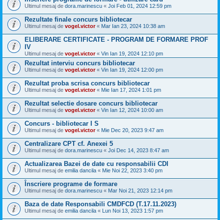
Ultimul mesaj de
dora.marinescu
«
Joi Feb 01, 2024 12:59 pm
Rezultate finale concurs bibliotecar
Ultimul mesaj de
vogel.victor
«
Mar Ian 23, 2024 10:38 am
ELIBERARE CERTIFICATE - PROGRAM DE FORMARE PROF
IV
Ultimul mesaj de
vogel.victor
«
Vin Ian 19, 2024 12:10 pm
Rezultat interviu concurs bibliotecar
Ultimul mesaj de
vogel.victor
«
Vin Ian 19, 2024 12:00 pm
Rezultat proba scrisa concurs bibliotecar
Ultimul mesaj de
vogel.victor
«
Mie Ian 17, 2024 1:01 pm
Rezultat selectie dosare concurs bibliotecar
Ultimul mesaj de
vogel.victor
«
Vin Ian 12, 2024 10:00 am
Concurs - bibliotecar I S
Ultimul mesaj de
vogel.victor
«
Mie Dec 20, 2023 9:47 am
Centralizare CPT cf. Anexei 5
Ultimul mesaj de
dora.marinescu
«
Joi Dec 14, 2023 8:47 am
Actualizarea Bazei de date cu responsabilii CDI
Ultimul mesaj de
emilia dancila
«
Mie Noi 22, 2023 3:40 pm
Înscriere programe de formare
Ultimul mesaj de
dora.marinescu
«
Mar Noi 21, 2023 12:14 pm
Baza de date Responsabili CMDFCD (T.17.11.2023)
Ultimul mesaj de
emilia dancila
«
Lun Noi 13, 2023 1:57 pm