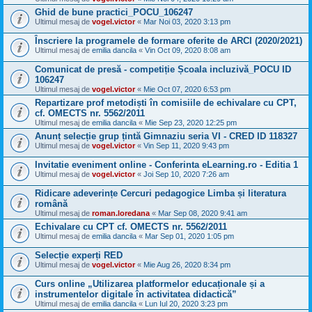
Ghid de bune practici_POCU_106247
Ultimul mesaj de
vogel.victor
«
Mar Noi 03, 2020 3:13 pm
Înscriere la programele de formare oferite de ARCI (2020/2021)
Ultimul mesaj de
emilia dancila
«
Vin Oct 09, 2020 8:08 am
Comunicat de presă - competiție Școala incluzivă_POCU ID
106247
Ultimul mesaj de
vogel.victor
«
Mie Oct 07, 2020 6:53 pm
Repartizare prof metodiști în comisiile de echivalare cu CPT,
cf. OMECTS nr. 5562/2011
Ultimul mesaj de
emilia dancila
«
Mie Sep 23, 2020 12:25 pm
Anunț selecție grup țintă Gimnaziu seria VI - CRED ID 118327
Ultimul mesaj de
vogel.victor
«
Vin Sep 11, 2020 9:43 pm
Invitatie eveniment online - Conferinta eLearning.ro - Editia 1
Ultimul mesaj de
vogel.victor
«
Joi Sep 10, 2020 7:26 am
Ridicare adeverințe Cercuri pedagogice Limba și literatura
română
Ultimul mesaj de
roman.loredana
«
Mar Sep 08, 2020 9:41 am
Echivalare cu CPT cf. OMECTS nr. 5562/2011
Ultimul mesaj de
emilia dancila
«
Mar Sep 01, 2020 1:05 pm
Selecție experți RED
Ultimul mesaj de
vogel.victor
«
Mie Aug 26, 2020 8:34 pm
Curs online „Utilizarea platformelor educaționale și a
instrumentelor digitale în activitatea didactică”
Ultimul mesaj de
emilia dancila
«
Lun Iul 20, 2020 3:23 pm