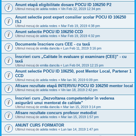
Anunt etapă eligibilitate dosare POCU ID 106250 P2
Ultimul mesaj de
adela redes
«
Vin Feb 22, 2019 12:34 pm
Anunt selectie post expert consilier școlar POCU ID 106250
ISJ
Ultimul mesaj de
adela redes
«
Mar Feb 19, 2019 4:38 pm
Anunt selectie POCU ID 106250 CCD
Ultimul mesaj de
adela redes
«
Mar Feb 19, 2019 4:32 pm
Documente înscriere curs CEE - cu taxă
Ultimul mesaj de
emilia dancila
«
Lun Feb 11, 2019 3:16 pm
Înscrieri curs „Calitate în evaluare şi examinare (CEE)” - cu
taxă
Ultimul mesaj de
emilia dancila
«
Lun Feb 04, 2019 12:15 pm
Anunt selectie POCU ID 106250, post Mentor Local, Partener 1
CCD
Ultimul mesaj de
adela redes
«
Mie Ian 30, 2019 6:09 pm
Afisare rezultate etapă INTERVIU POCU ID 106250 mentor local
Ultimul mesaj de
adela redes
«
Vin Ian 18, 2019 2:42 pm
Înscrieri curs „Dezvoltarea competențelor în vederea
asigurării unui mentorat de calitate”
Ultimul mesaj de
emilia dancila
«
Mar Ian 15, 2019 3:14 pm
Afisare rezultate concurs profesor metodist
Ultimul mesaj de
adela redes
«
Mar Ian 15, 2019 1:57 pm
ANUNT CURS FORMATOR
Ultimul mesaj de
adela redes
«
Lun Ian 14, 2019 1:47 pm