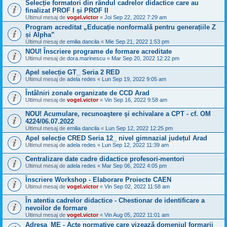
Selecție formatori din rândul cadrelor didactice care au
finalizat PROF I și PROF II
Ultimul mesaj de
vogel.victor
«
Joi Sep 22, 2022 7:29 am
Program acreditat „Educație nonformală pentru generațiile Z
și Alpha”
Ultimul mesaj de
emilia dancila
«
Mie Sep 21, 2022 1:53 pm
NOU! Înscriere programe de formare acreditate
Ultimul mesaj de
dora.marinescu
«
Mar Sep 20, 2022 12:22 pm
Apel selecție GT_ Seria 2 RED
Ultimul mesaj de
adela redes
«
Lun Sep 19, 2022 9:05 am
Întâlniri zonale organizate de CCD Arad
Ultimul mesaj de
vogel.victor
«
Vin Sep 16, 2022 9:58 am
NOU! Acumulare, recunoaştere şi echivalare a CPT - cf. OM
4224/06.07.2022
Ultimul mesaj de
emilia dancila
«
Lun Sep 12, 2022 12:25 pm
Apel selecție CRED Seria 12_ nivel gimnazial județul Arad
Ultimul mesaj de
adela redes
«
Lun Sep 12, 2022 11:39 am
Centralizare date cadre didactice profesori-mentori
Ultimul mesaj de
adela redes
«
Mar Sep 06, 2022 4:05 pm
Înscriere Workshop - Elaborare Proiecte CAEN
Ultimul mesaj de
vogel.victor
«
Vin Sep 02, 2022 11:58 am
În atentia cadrelor didactice - Chestionar de identificare a
nevoilor de formare
Ultimul mesaj de
vogel.victor
«
Vin Aug 05, 2022 11:01 am
Adresa_ME - Acte normative care vizează domeniul formarii