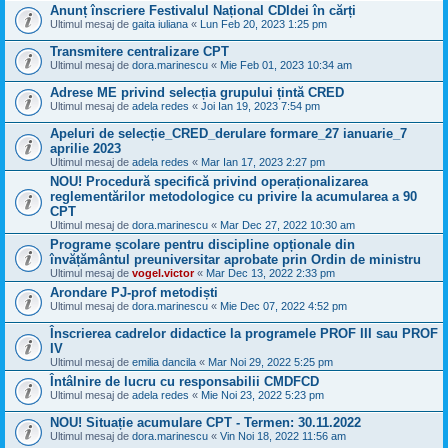
Anunț înscriere Festivalul Național CDIdei în cărți
Ultimul mesaj de
gaita iuliana
«
Lun Feb 20, 2023 1:25 pm
Transmitere centralizare CPT
Ultimul mesaj de
dora.marinescu
«
Mie Feb 01, 2023 10:34 am
Adrese ME privind selecția grupului țintă CRED
Ultimul mesaj de
adela redes
«
Joi Ian 19, 2023 7:54 pm
Apeluri de selecție_CRED_derulare formare_27 ianuarie_7
aprilie 2023
Ultimul mesaj de
adela redes
«
Mar Ian 17, 2023 2:27 pm
NOU! Procedură specifică privind operaționalizarea
reglementărilor metodologice cu privire la acumularea a 90
CPT
Ultimul mesaj de
dora.marinescu
«
Mar Dec 27, 2022 10:30 am
Programe școlare pentru discipline opționale din
învățământul preuniversitar aprobate prin Ordin de ministru
Ultimul mesaj de
vogel.victor
«
Mar Dec 13, 2022 2:33 pm
Arondare PJ-prof metodiști
Ultimul mesaj de
dora.marinescu
«
Mie Dec 07, 2022 4:52 pm
Înscrierea cadrelor didactice la programele PROF III sau PROF
IV
Ultimul mesaj de
emilia dancila
«
Mar Noi 29, 2022 5:25 pm
Întâlnire de lucru cu responsabilii CMDFCD
Ultimul mesaj de
adela redes
«
Mie Noi 23, 2022 5:23 pm
NOU! Situație acumulare CPT - Termen: 30.11.2022
Ultimul mesaj de
dora.marinescu
«
Vin Noi 18, 2022 11:56 am