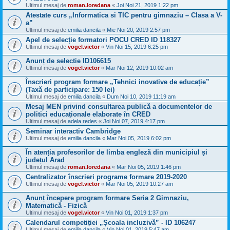
Ultimul mesaj de
roman.loredana
«
Joi Noi 21, 2019 1:22 pm
Atestate curs „Informatica si TIC pentru gimnaziu – Clasa a V-
a”
Ultimul mesaj de
emilia dancila
«
Mie Noi 20, 2019 2:57 pm
Apel de selecție formatori POCU CRED ID 118327
Ultimul mesaj de
vogel.victor
«
Vin Noi 15, 2019 6:25 pm
Anunț de selectie ID106615
Ultimul mesaj de
vogel.victor
«
Mar Noi 12, 2019 10:02 am
Înscrieri program formare „Tehnici inovative de educație”
(Taxă de participare: 150 lei)
Ultimul mesaj de
emilia dancila
«
Dum Noi 10, 2019 11:19 am
Mesaj MEN privind consultarea publică a documentelor de
politici educaționale elaborate în CRED
Ultimul mesaj de
adela redes
«
Joi Noi 07, 2019 4:17 pm
Seminar interactiv Cambridge
Ultimul mesaj de
emilia dancila
«
Mar Noi 05, 2019 6:02 pm
În atenția profesorilor de limba engleză din municipiul și
județul Arad
Ultimul mesaj de
roman.loredana
«
Mar Noi 05, 2019 1:46 pm
Centralizator înscrieri programe formare 2019-2020
Ultimul mesaj de
vogel.victor
«
Mar Noi 05, 2019 10:27 am
Anunț începere program formare Seria 2 Gimnaziu,
Matematică - Fizică
Ultimul mesaj de
vogel.victor
«
Vin Noi 01, 2019 1:37 pm
Calendarul competiției „Școala incluzivă” - ID 106247
Ultimul mesaj de
emilia dancila
«
Vin Noi 01, 2019 5:47 am