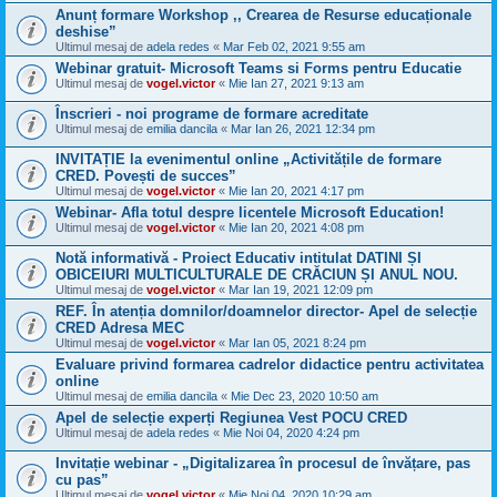
Anunț formare Workshop ,, Crearea de Resurse educaționale
deshise”
Ultimul mesaj de
adela redes
«
Mar Feb 02, 2021 9:55 am
Webinar gratuit- Microsoft Teams si Forms pentru Educatie
Ultimul mesaj de
vogel.victor
«
Mie Ian 27, 2021 9:13 am
Înscrieri - noi programe de formare acreditate
Ultimul mesaj de
emilia dancila
«
Mar Ian 26, 2021 12:34 pm
INVITAȚIE la evenimentul online „Activitățile de formare
CRED. Povești de succes”
Ultimul mesaj de
vogel.victor
«
Mie Ian 20, 2021 4:17 pm
Webinar- Afla totul despre licentele Microsoft Education!
Ultimul mesaj de
vogel.victor
«
Mie Ian 20, 2021 4:08 pm
Notă informativă - Proiect Educativ intitulat DATINI ȘI
OBICEIURI MULTICULTURALE DE CRĂCIUN ȘI ANUL NOU.
Ultimul mesaj de
vogel.victor
«
Mar Ian 19, 2021 12:09 pm
REF. În atenția domnilor/doamnelor director- Apel de selecție
CRED Adresa MEC
Ultimul mesaj de
vogel.victor
«
Mar Ian 05, 2021 8:24 pm
Evaluare privind formarea cadrelor didactice pentru activitatea
online
Ultimul mesaj de
emilia dancila
«
Mie Dec 23, 2020 10:50 am
Apel de selecție experți Regiunea Vest POCU CRED
Ultimul mesaj de
adela redes
«
Mie Noi 04, 2020 4:24 pm
Invitație webinar - „Digitalizarea în procesul de învățare, pas
cu pas”
Ultimul mesaj de
vogel.victor
«
Mie Noi 04, 2020 10:29 am