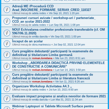
Adresă ME /Procedură CCD
Arad_ÎNSCRIERE_FORMARE_SERIA9_CRED_118327
Ultimul mesaj de
adela redes
«
Vin Sep 10, 2021 1:20 pm
Propuneri cursuri avizate / workshop-uri / parteneriate_
CCD_an școlar 2021-2022
Ultimul mesaj de
adela redes
«
Lun Sep 06, 2021 1:08 pm
NOU! Echivalarea creditelor profesionale transferabile (cf. OM
5967/06.11.2020)
Ultimul mesaj de
emilia dancila
«
Vin Sep 03, 2021 1:00 pm
Început de an școlar
Ultimul mesaj de
dora.marinescu
«
Joi Sep 02, 2021 12:04 pm
Curs pregătire debutanți/ participanți la examenele de
definitivat și titularizare Limba germană
Ultimul mesaj de
roman.loredana
«
Mie Iun 23, 2021 8:51 am
Workshop ,,ABORDAREA DIDACTICĂ PRIVIND ELEMENTELE
DE CONSTRUCȚIE A COMUNICĂRII”
Ultimul mesaj de
roman.loredana
«
Lun Iun 14, 2021 3:58 pm
Curs pregătire debutanți/ participanți la examenele de
definitivat și titularizare Limba și literatura franceză
Ultimul mesaj de
roman.loredana
«
Vin Iun 11, 2021 8:26 am
Organizare Workshop Activitatea A4.3 ,,
Ultimul mesaj de
adela redes
«
Joi Iun 10, 2021 8:50 am
Evaluare impact programe și analiza nevoilor de formare 2021
Ultimul mesaj de
emilia dancila
«
Lun Mai 31, 2021 11:34 am
Webinar Laptopuri si Tablete Microsoft Surface pentru