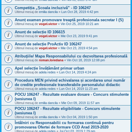
Competiția „Școala incluzivă” - ID 106247
Ultimul mesaj de
emilia dancila
«
Lun Oct 28, 2019 4:42 pm
Anunț examen promovare treaptă profesionala secretar I (S)
Ultimul mesaj de
vogel.victor
«
Vin Oct 25, 2019 10:21 am
Anunț de selecție ID 106615
Ultimul mesaj de
vogel.victor
«
Mie Oct 23, 2019 9:41 pm
Anunț de selecție ProActiv ID 106247
Ultimul mesaj de
vogel.victor
«
Mie Oct 23, 2019 4:54 pm
Atribuţiile/ Mapa Responsabilului cu dezvoltarea profesională
Ultimul mesaj de
roman.loredana
«
Vin Oct 18, 2019 12:08 pm
Apel selecție învățământ primar urban
Ultimul mesaj de
adela redes
«
Lun Oct 14, 2019 4:24 pm
Procedura MEN privind echivalarea și acordarea unui număr
de credite profesionale transferabile personalului didactic
Ultimul mesaj de
adela redes
«
Lun Oct 14, 2019 11:23 am
POCU 106247 - Rezultate evaluare dosare - Concurs stimulente
(sesiunea I)
Ultimul mesaj de
emilia dancila
«
Mie Oct 09, 2019 11:57 am
POCU 106247 - Rezultate eligibilitate - Concurs stimulente
(sesiunea I)
Ultimul mesaj de
emilia dancila
«
Vin Oct 04, 2019 1:50 pm
Întâlniri cu Responsabilii cu formarea continuă pentru
promovarea Ofertei de formare CCD Arad 2019-2020
Ultimul mesaj de
adela redes
«
Joi Oct 03, 2019 1:29 pm