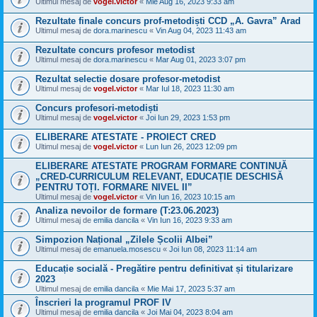
Ultimul mesaj de
vogel.victor
«
Mie Aug 16, 2023 9:33 am
Rezultate finale concurs prof-metodiști CCD „A. Gavra” Arad
Ultimul mesaj de
dora.marinescu
«
Vin Aug 04, 2023 11:43 am
Rezultate concurs profesor metodist
Ultimul mesaj de
dora.marinescu
«
Mar Aug 01, 2023 3:07 pm
Rezultat selectie dosare profesor-metodist
Ultimul mesaj de
vogel.victor
«
Mar Iul 18, 2023 11:30 am
Concurs profesori-metodiști
Ultimul mesaj de
vogel.victor
«
Joi Iun 29, 2023 1:53 pm
ELIBERARE ATESTATE - PROIECT CRED
Ultimul mesaj de
vogel.victor
«
Lun Iun 26, 2023 12:09 pm
ELIBERARE ATESTATE PROGRAM FORMARE CONTINUĂ
„CRED-CURRICULUM RELEVANT, EDUCAȚIE DESCHISĂ
PENTRU TOȚI. FORMARE NIVEL II”
Ultimul mesaj de
vogel.victor
«
Vin Iun 16, 2023 10:15 am
Analiza nevoilor de formare (T:23.06.2023)
Ultimul mesaj de
emilia dancila
«
Vin Iun 16, 2023 9:33 am
Simpozion Național „Zilele Școlii Albei”
Ultimul mesaj de
emanuela.mosescu
«
Joi Iun 08, 2023 11:14 am
Educație socială - Pregătire pentru definitivat și titularizare
2023
Ultimul mesaj de
emilia dancila
«
Mie Mai 17, 2023 5:37 am
Înscrieri la programul PROF IV
Ultimul mesaj de
emilia dancila
«
Joi Mai 04, 2023 8:04 am