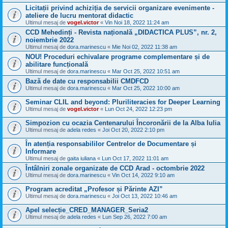
Licitații privind achiziția de servicii organizare evenimente -
ateliere de lucru mentorat didactic
Ultimul mesaj de
vogel.victor
«
Vin Noi 18, 2022 11:24 am
CCD Mehedinți - Revista națională „DIDACTICA PLUS”, nr. 2,
noiembrie 2022
Ultimul mesaj de
dora.marinescu
«
Mie Noi 02, 2022 11:38 am
NOU! Proceduri echivalare programe complementare și de
abilitare funcțională
Ultimul mesaj de
dora.marinescu
«
Mar Oct 25, 2022 10:51 am
Bază de date cu responsabilii CMDFCD
Ultimul mesaj de
dora.marinescu
«
Mar Oct 25, 2022 10:00 am
Seminar CLIL and beyond: Pluriliteracies for Deeper Learning
Ultimul mesaj de
vogel.victor
«
Lun Oct 24, 2022 12:23 pm
Simpozion cu ocazia Centenarului Încoronării de la Alba Iulia
Ultimul mesaj de
adela redes
«
Joi Oct 20, 2022 2:10 pm
În atenția responsabililor Centrelor de Documentare și
Informare
Ultimul mesaj de
gaita iuliana
«
Lun Oct 17, 2022 11:01 am
Întâlniri zonale organizate de CCD Arad - octombrie 2022
Ultimul mesaj de
dora.marinescu
«
Vin Oct 14, 2022 9:10 am
Program acreditat „Profesor și Părinte AZI”
Ultimul mesaj de
dora.marinescu
«
Joi Oct 13, 2022 10:46 am
Apel selecție_CRED_MANAGER_Seria2
Ultimul mesaj de
adela redes
«
Lun Sep 26, 2022 7:00 am