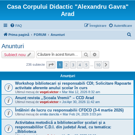
Casa Corpului Didactic "Alexandru Gavra"
Arad
FAQ
Înregistrare
Autentificare
C
Prima pagină
FORUM
Anunturi
ă
Anunturi
u
Căutare
Căutare avansată
Subiect nou
t
a
Pagina
1
din
10
1
2
3
4
5
10
Următorul
236 subiecte
…
r
Anunţuri
e
Workshop bibliotecari și responsabili CDI; Solicitare Rapoarte
activitate aferente anului școlar în curs
Ultimul mesaj de
vogel.victor
«
Mar Mai 12, 2026 8:32 am
Anunț revista ,,Școala Vremii” – CCD Arad
Ultimul mesaj de
vogel.victor
«
Joi Apr 30, 2026 11:42 am
Întâlniri de lucru cu responsabilii CFDCD (3-4 martie 2026)
Ultimul mesaj de
emilia dancila
«
Mar Feb 24, 2026 3:03 pm
Activitatea metodică a bibliotecarilor şcolari şi a
responsabililor C.D.I. din județul Arad, cu tematica:
,,Biblioteca