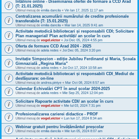
Întâlnire online - Diseminarea ofertei de formare a CCD Arad
(T: 21.01.2025)
Ultimul mesaj de
emilia dancila
«
Vin Ian 17, 2025 11:17 am
Centralizarea acumulării numărului de credite profesionale
transferabile (T: 15.01.2025)
Ultimul mesaj de
emilia dancila
«
Mar Ian 14, 2025 9:41 am
Activitate metodică bibliotecari și responsabili CDI; Solicitare
Plan managerial/ Plan activități/ an școlar în curs
Ultimul mesaj de
vogel.victor
«
Joi Dec 05, 2024 4:55 pm
Oferta de formare CCD Arad 2024 - 2025
Ultimul mesaj de
adela redes
«
Joi Dec 05, 2024 3:20 pm
Invitație Simpozion - ediție Jubileu Ferdinand și Maria, Școala
Gimnazială „Regina Maria”
Ultimul mesaj de
adela redes
«
Joi Oct 17, 2024 10:58 am
Activitate metodică bibliotecari și responsabili CDI_Mediul de
desfășurare: on-line
Ultimul mesaj de
andrea.pintye
«
Mar Oct 08, 2024 8:57 am
Calendar Echivalări CPT în anul școlar 2024-2025
Ultimul mesaj de
adela redes
«
Mie Sep 25, 2024 12:04 pm
Solicitare Rapoarte activitate CDI/ an școlar în curs
Ultimul mesaj de
vogel.victor
«
Mie Iul 03, 2024 7:31 pm
Profesionalizarea carierei didactice - PROF
Ultimul mesaj de
vogel.victor
«
Lun Iun 17, 2024 8:34 am
Webinar gratuit pentru învățământul preșcolar
Ultimul mesaj de
emilia dancila
«
Mie Iun 05, 2024 8:07 am