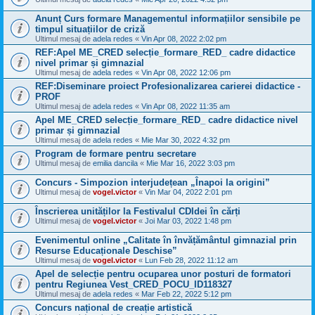
Anunț Curs formare Managementul informațiilor sensibile pe
timpul situațiilor de criză
Ultimul mesaj de
adela redes
«
Vin Apr 08, 2022 2:02 pm
REF:Apel ME_CRED selecție_formare_RED_ cadre didactice
nivel primar și gimnazial
Ultimul mesaj de
adela redes
«
Vin Apr 08, 2022 12:06 pm
REF:Diseminare proiect Profesionalizarea carierei didactice -
PROF
Ultimul mesaj de
adela redes
«
Vin Apr 08, 2022 11:35 am
Apel ME_CRED selecție_formare_RED_ cadre didactice nivel
primar și gimnazial
Ultimul mesaj de
adela redes
«
Mie Mar 30, 2022 4:32 pm
Program de formare pentru secretare
Ultimul mesaj de
emilia dancila
«
Mie Mar 16, 2022 3:03 pm
Concurs - Simpozion interjudețean „Înapoi la origini”
Ultimul mesaj de
vogel.victor
«
Vin Mar 04, 2022 2:01 pm
Înscrierea unităților la Festivalul CDIdei în cărți
Ultimul mesaj de
vogel.victor
«
Joi Mar 03, 2022 1:48 pm
Evenimentul online „Calitate în învățământul gimnazial prin
Resurse Educaționale Deschise”
Ultimul mesaj de
vogel.victor
«
Lun Feb 28, 2022 11:12 am
Apel de selecție pentru ocuparea unor posturi de formatori
pentru Regiunea Vest_CRED_POCU_ID118327
Ultimul mesaj de
adela redes
«
Mar Feb 22, 2022 5:12 pm
Concurs național de creație artistică