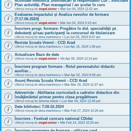
Activitate metodică_bibliotecari și responsabili CDI ; Solicitare
Plan activități, Plan managerial / an școlar în curs
Ultimul mesaj de
vogel.victor
«
Mar Iun 04, 2024 11:02 am
Evaluarea impactului și Analiza nevoilor de formare
(T:17.06.2024)
Ultimul mesaj de
vogel.victor
«
Mar Iun 04, 2024 9:10 am
Înscriere progr. formare: Pregătire în did. specialităţii pt.
debutanţi şi/sau participanţi la concursul de titularizare
Ultimul mesaj de
dora.marinescu
«
Lun Iun 03, 2024 8:47 am
Revista Școala Vremii - CCD Arad
Ultimul mesaj de
dora.marinescu
«
Lun Apr 15, 2024 1:06 pm
Actualizare Baze de date
Ultimul mesaj de
vogel.victor
«
Vin Apr 05, 2024 12:14 pm
Înscriere program formare - Rolul personalului didactic
auxiliar...
Ultimul mesaj de
dora.marinescu
«
Mar Apr 02, 2024 8:06 am
Anunț Revista Școala Vremii - CCD Arad
Ultimul mesaj de
dora.marinescu
«
Mar Mar 19, 2024 11:07 am
Adeverințe - Abilitarea curriculară a cadrelor didactice din
învăţământul primar pentru clasa pregătitoare
Ultimul mesaj de
simona.sfasie
«
Lun Mar 04, 2024 12:06 pm
Date biblioteci T:28.02.2024
Ultimul mesaj de
dora.marinescu
«
Mar Feb 27, 2024 10:26 am
Înscriere - Festival concurs national CDidei
Ultimul mesaj de
vogel.victor
«
Mie Feb 14, 2024 10:29 am
Înscriere programe de formare - utilizare card