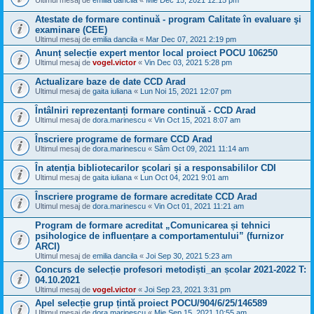
Ultimul mesaj de
emilia dancila
«
Mie Dec 15, 2021 12:15 pm
Atestate de formare continuă - program Calitate în evaluare şi
examinare (CEE)
Ultimul mesaj de
emilia dancila
«
Mar Dec 07, 2021 2:19 pm
Anunț selecție expert mentor local proiect POCU 106250
Ultimul mesaj de
vogel.victor
«
Vin Dec 03, 2021 5:28 pm
Actualizare baze de date CCD Arad
Ultimul mesaj de
gaita iuliana
«
Lun Noi 15, 2021 12:07 pm
Întâlniri reprezentanți formare continuă - CCD Arad
Ultimul mesaj de
dora.marinescu
«
Vin Oct 15, 2021 8:07 am
Înscriere programe de formare CCD Arad
Ultimul mesaj de
dora.marinescu
«
Sâm Oct 09, 2021 11:14 am
În atenția bibliotecarilor școlari și a responsabililor CDI
Ultimul mesaj de
gaita iuliana
«
Lun Oct 04, 2021 9:01 am
Înscriere programe de formare acreditate CCD Arad
Ultimul mesaj de
dora.marinescu
«
Vin Oct 01, 2021 11:21 am
Program de formare acreditat „Comunicarea și tehnici
psihologice de influențare a comportamentului” (furnizor
ARCI)
Ultimul mesaj de
emilia dancila
«
Joi Sep 30, 2021 5:23 am
Concurs de selecție profesori metodiști_an școlar 2021-2022 T:
04.10.2021
Ultimul mesaj de
vogel.victor
«
Joi Sep 23, 2021 3:31 pm
Apel selecție grup țintă proiect POCU/904/6/25/146589
Ultimul mesaj de
dora.marinescu
«
Mie Sep 15, 2021 10:55 am