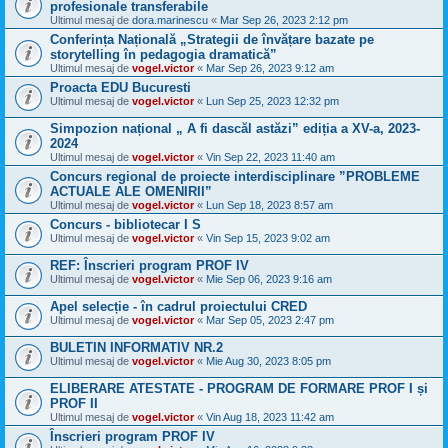
profesionale transferabile
Ultimul mesaj de
dora.marinescu
«
Mar Sep 26, 2023 2:12 pm
Conferința Națională „Strategii de învățare bazate pe
storytelling în pedagogia dramatică”
Ultimul mesaj de
vogel.victor
«
Mar Sep 26, 2023 9:12 am
Proacta EDU Bucuresti
Ultimul mesaj de
vogel.victor
«
Lun Sep 25, 2023 12:32 pm
Simpozion național „ A fi dascăl astăzi” ediția a XV-a, 2023-
2024
Ultimul mesaj de
vogel.victor
«
Vin Sep 22, 2023 11:40 am
Concurs regional de proiecte interdisciplinare ”PROBLEME
ACTUALE ALE OMENIRII”
Ultimul mesaj de
vogel.victor
«
Lun Sep 18, 2023 8:57 am
Concurs - bibliotecar I S
Ultimul mesaj de
vogel.victor
«
Vin Sep 15, 2023 9:02 am
REF: Înscrieri program PROF IV
Ultimul mesaj de
vogel.victor
«
Mie Sep 06, 2023 9:16 am
Apel selecție - în cadrul proiectului CRED
Ultimul mesaj de
vogel.victor
«
Mar Sep 05, 2023 2:47 pm
BULETIN INFORMATIV NR.2
Ultimul mesaj de
vogel.victor
«
Mie Aug 30, 2023 8:05 pm
ELIBERARE ATESTATE - PROGRAM DE FORMARE PROF I și
PROF II
Ultimul mesaj de
vogel.victor
«
Vin Aug 18, 2023 11:42 am
Înscrieri program PROF IV