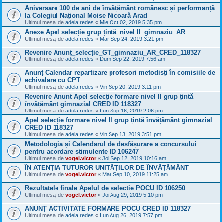
Aniversare 100 de ani de învățământ românesc și performanță
la Colegiul Național Moise Nicoară Arad
Ultimul mesaj de
adela redes
«
Mie Oct 02, 2019 5:35 pm
Anexe Apel selecție grup țintă_nivel II_gimnaziu_AR
Ultimul mesaj de
adela redes
«
Mar Sep 24, 2019 3:21 pm
Revenire Anunț_selecție_GT_gimnaziu_AR_CRED_118327
Ultimul mesaj de
adela redes
«
Dum Sep 22, 2019 7:56 am
Anunț Calendar repartizare profesori metodisți în comisiile de
echivalare cu CPT
Ultimul mesaj de
adela redes
«
Vin Sep 20, 2019 3:11 pm
Revenire Anunt Apel selecție formare nivel II grup țintă
învățământ gimnazial CRED ID 118327
Ultimul mesaj de
adela redes
«
Lun Sep 16, 2019 2:06 pm
Apel selecție formare nivel II grup țintă învățământ gimnazial
CRED ID 118327
Ultimul mesaj de
adela redes
«
Vin Sep 13, 2019 3:51 pm
Metodologia și Calendarul de desfășurare a concursului
pentru acordare stimulente ID 106247
Ultimul mesaj de
vogel.victor
«
Joi Sep 12, 2019 10:16 am
ÎN ATENȚIA TUTUROR UNITĂȚILOR DE ÎNVĂȚĂMÂNT
Ultimul mesaj de
vogel.victor
«
Mar Sep 10, 2019 11:25 am
Rezultatele finale Apelul de selectie POCU ID 106250
Ultimul mesaj de
vogel.victor
«
Joi Aug 29, 2019 5:10 pm
ANUNȚ ACTIVITATE FORMARE POCU CRED ID 118327
Ultimul mesaj de
adela redes
«
Lun Aug 26, 2019 7:57 pm