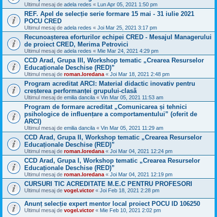
Ultimul mesaj de
adela redes
«
Lun Apr 05, 2021 1:50 pm
REF. Apel de selecție serie formare 15 mai - 31 iulie 2021
POCU CRED
Ultimul mesaj de
adela redes
«
Joi Mar 25, 2021 3:17 pm
Recunoașterea eforturilor echipei CRED - Mesajul Managerului
de proiect CRED, Merima Petrovici
Ultimul mesaj de
adela redes
«
Mie Mar 24, 2021 4:29 pm
CCD Arad, Grupa III, Workshop tematic „Crearea Resurselor
Educaționale Deschise (RED)”
Ultimul mesaj de
roman.loredana
«
Joi Mar 18, 2021 2:48 pm
Program acreditat ARCI: Material didactic inovativ pentru
creșterea performanței grupului-clasă
Ultimul mesaj de
emilia dancila
«
Vin Mar 05, 2021 11:53 am
Program de formare acreditat „Comunicarea și tehnici
psihologice de influențare a comportamentului” (oferit de
ARCI)
Ultimul mesaj de
emilia dancila
«
Vin Mar 05, 2021 11:29 am
CCD Arad, Grupa II, Workshop tematic „Crearea Resurselor
Educaționale Deschise (RED)”
Ultimul mesaj de
roman.loredana
«
Joi Mar 04, 2021 12:24 pm
CCD Arad, Grupa I, Workshop tematic „Crearea Resurselor
Educaționale Deschise (RED)”
Ultimul mesaj de
roman.loredana
«
Joi Mar 04, 2021 12:19 pm
CURSURI TIC ACREDITATE M.E.C PENTRU PROFESORI
Ultimul mesaj de
vogel.victor
«
Joi Feb 18, 2021 2:28 pm
Anunț selecție expert mentor local proiect POCU ID 106250
Ultimul mesaj de
vogel.victor
«
Mie Feb 10, 2021 2:02 pm