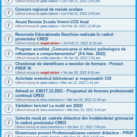
Ultimul mesaj de
gaita iuliana
«
Lun Feb 21, 2022 2:05 pm
Concurs regional de reviste școlare
Ultimul mesaj de
gaita iuliana
«
Lun Feb 21, 2022 1:54 pm
Anunț Revista Școala Vremii-CCD Arad
Ultimul mesaj de
gaita iuliana
«
Vin Feb 18, 2022 12:08 pm
Resursele Educaționale Deschise realizate în cadrul
proiectului CRED
Ultimul mesaj de
vogel.victor
«
Joi Feb 17, 2022 11:26 am
Program acreditat „Comunicarea și tehnici psihologice de
influențare a comportamentului” (4-6 febr. 2022)
Ultimul mesaj de
emilia dancila
«
Vin Ian 28, 2022 2:52 pm
Chestionar de identificare a nevoilor de formare - Proiect
PROF III
Ultimul mesaj de
vogel.victor
«
Vin Ian 28, 2022 9:16 am
Activitate metodică bibliotecari și responsabili CDI
Ultimul mesaj de
gaita iuliana
«
Mar Ian 11, 2022 1:41 pm
Adresă nr. 638/17.12.2021 - Programul de formare profesională
continuă CRED
Ultimul mesaj de
dora.marinescu
«
Mie Ian 05, 2022 11:39 am
Sărbători fericite! La mulți ani 2022!
Ultimul mesaj de
dora.marinescu
«
Mie Dec 22, 2021 3:44 pm
Selecție nouă pt. cadrele didactice din învățământul gimnazial
în cadrul proiectului CRED
Ultimul mesaj de
dora.marinescu
«
Vin Dec 17, 2021 7:59 pm
Diseminare proiect Profesionalizarea carierei didactice - PROF