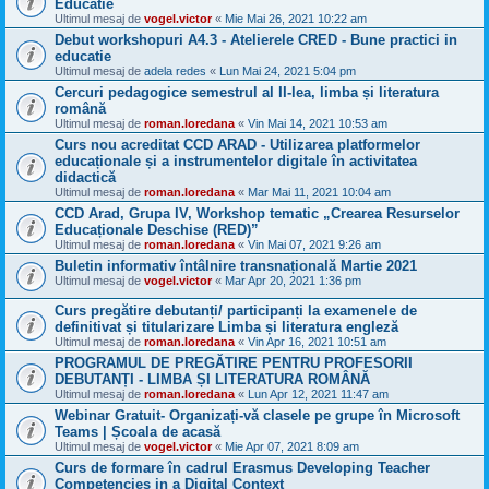
Educatie
Ultimul mesaj de
vogel.victor
«
Mie Mai 26, 2021 10:22 am
Debut workshopuri A4.3 - Atelierele CRED - Bune practici in
educatie
Ultimul mesaj de
adela redes
«
Lun Mai 24, 2021 5:04 pm
Cercuri pedagogice semestrul al II-lea, limba și literatura
română
Ultimul mesaj de
roman.loredana
«
Vin Mai 14, 2021 10:53 am
Curs nou acreditat CCD ARAD - Utilizarea platformelor
educaționale și a instrumentelor digitale în activitatea
didactică
Ultimul mesaj de
roman.loredana
«
Mar Mai 11, 2021 10:04 am
CCD Arad, Grupa IV, Workshop tematic „Crearea Resurselor
Educaționale Deschise (RED)”
Ultimul mesaj de
roman.loredana
«
Vin Mai 07, 2021 9:26 am
Buletin informativ întâlnire transnațională Martie 2021
Ultimul mesaj de
vogel.victor
«
Mar Apr 20, 2021 1:36 pm
Curs pregătire debutanți/ participanți la examenele de
definitivat și titularizare Limba și literatura engleză
Ultimul mesaj de
roman.loredana
«
Vin Apr 16, 2021 10:51 am
PROGRAMUL DE PREGĂTIRE PENTRU PROFESORII
DEBUTANȚI - LIMBA ȘI LITERATURA ROMÂNĂ
Ultimul mesaj de
roman.loredana
«
Lun Apr 12, 2021 11:47 am
Webinar Gratuit- Organizați-vă clasele pe grupe în Microsoft
Teams | Școala de acasă
Ultimul mesaj de
vogel.victor
«
Mie Apr 07, 2021 8:09 am
Curs de formare în cadrul Erasmus Developing Teacher
Competencies in a Digital Context