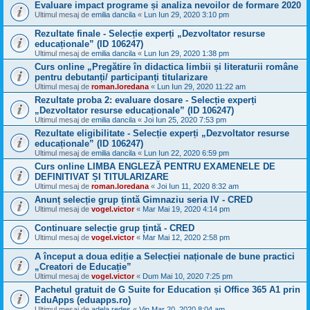
Evaluare impact programe și analiza nevoilor de formare 2020
Ultimul mesaj de
emilia dancila
«
Lun Iun 29, 2020 3:10 pm
Rezultate finale - Selecție experți „Dezvoltator resurse
educaționale” (ID 106247)
Ultimul mesaj de
emilia dancila
«
Lun Iun 29, 2020 1:38 pm
Curs online „Pregătire în didactica limbii și literaturii române
pentru debutanți/ participanți titularizare
Ultimul mesaj de
roman.loredana
«
Lun Iun 29, 2020 11:22 am
Rezultate proba 2: evaluare dosare - Selecție experți
„Dezvoltator resurse educaționale” (ID 106247)
Ultimul mesaj de
emilia dancila
«
Joi Iun 25, 2020 7:53 pm
Rezultate eligibilitate - Selecție experți „Dezvoltator resurse
educaționale” (ID 106247)
Ultimul mesaj de
emilia dancila
«
Lun Iun 22, 2020 6:59 pm
Curs online LIMBA ENGLEZĂ PENTRU EXAMENELE DE
DEFINITIVAT ȘI TITULARIZARE
Ultimul mesaj de
roman.loredana
«
Joi Iun 11, 2020 8:32 am
Anunț selecție grup țintă Gimnaziu seria IV - CRED
Ultimul mesaj de
vogel.victor
«
Mar Mai 19, 2020 4:14 pm
Continuare selecție grup țintă - CRED
Ultimul mesaj de
vogel.victor
«
Mar Mai 12, 2020 2:58 pm
A început a doua ediție a Selecției naționale de bune practici
„Creatori de Educație”
Ultimul mesaj de
vogel.victor
«
Dum Mai 10, 2020 7:25 pm
Pachetul gratuit de G Suite for Education și Office 365 A1 prin
EduApps (eduapps.ro)
Ultimul mesaj de
adela redes
«
Vin Mar 20, 2020 8:04 am