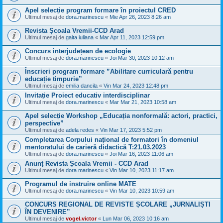
Apel selecție program formare în proiectul CRED
Ultimul mesaj de
dora.marinescu
«
Mie Apr 26, 2023 8:26 am
Revista Școala Vremii-CCD Arad
Ultimul mesaj de
gaita iuliana
«
Mar Apr 11, 2023 12:59 pm
Concurs interjudețean de ecologie
Ultimul mesaj de
dora.marinescu
«
Joi Mar 30, 2023 10:12 am
Înscrieri program formare ”Abilitare curriculară pentru
educație timpurie”
Ultimul mesaj de
emilia dancila
«
Vin Mar 24, 2023 12:48 pm
Invitație Proiect educativ interdisciplinar
Ultimul mesaj de
dora.marinescu
«
Mar Mar 21, 2023 10:58 am
Apel selecție Workshop „Educația nonformală: actori, practici,
perspective”
Ultimul mesaj de
adela redes
«
Vin Mar 17, 2023 5:52 pm
Completarea Corpului național de formatori în domeniul
mentoratului de carieră didactică T:21.03.2023
Ultimul mesaj de
dora.marinescu
«
Joi Mar 16, 2023 11:06 am
Anunț Revista Școala Vremii - CCD Arad
Ultimul mesaj de
dora.marinescu
«
Vin Mar 10, 2023 11:17 am
Programul de instruire online MATE
Ultimul mesaj de
dora.marinescu
«
Vin Mar 10, 2023 10:59 am
CONCURS REGIONAL DE REVISTE ȘCOLARE „JURNALIȘTI
ÎN DEVENIRE”
Ultimul mesaj de
vogel.victor
«
Lun Mar 06, 2023 10:16 am