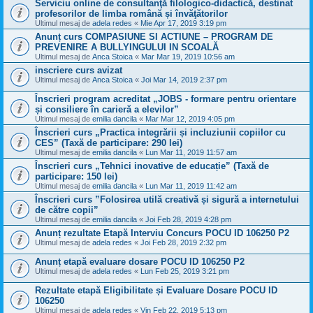
Serviciu online de consultanţă filologico-didactică, destinat
profesorilor de limba română și învăţătorilor
Ultimul mesaj de
adela redes
«
Mie Apr 17, 2019 3:19 pm
Anunț curs COMPASIUNE SI ACTIUNE – PROGRAM DE
PREVENIRE A BULLYINGULUI IN SCOALĂ
Ultimul mesaj de
Anca Stoica
«
Mar Mar 19, 2019 10:56 am
inscriere curs avizat
Ultimul mesaj de
Anca Stoica
«
Joi Mar 14, 2019 2:37 pm
Înscrieri program acreditat „JOBS - formare pentru orientare
și consiliere în carieră a elevilor”
Ultimul mesaj de
emilia dancila
«
Mar Mar 12, 2019 4:05 pm
Înscrieri curs „Practica integrării și incluziunii copiilor cu
CES” (Taxă de participare: 290 lei)
Ultimul mesaj de
emilia dancila
«
Lun Mar 11, 2019 11:57 am
Înscrieri curs „Tehnici inovative de educație” (Taxă de
participare: 150 lei)
Ultimul mesaj de
emilia dancila
«
Lun Mar 11, 2019 11:42 am
Înscrieri curs ”Folosirea utilă creativă și sigură a internetului
de către copii”
Ultimul mesaj de
emilia dancila
«
Joi Feb 28, 2019 4:28 pm
Anunț rezultate Etapă Interviu Concurs POCU ID 106250 P2
Ultimul mesaj de
adela redes
«
Joi Feb 28, 2019 2:32 pm
Anunț etapă evaluare dosare POCU ID 106250 P2
Ultimul mesaj de
adela redes
«
Lun Feb 25, 2019 3:21 pm
Rezultate etapă Eligibilitate și Evaluare Dosare POCU ID
106250
Ultimul mesaj de
adela redes
«
Vin Feb 22, 2019 5:13 pm