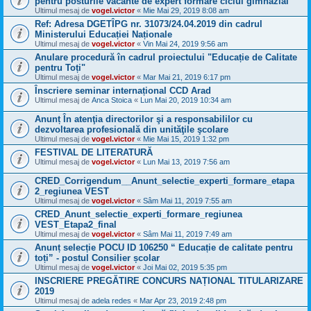
pentru posturile vacante de expert formare ciclul gimnazial
Ultimul mesaj de
vogel.victor
«
Mie Mai 29, 2019 8:08 am
Ref: Adresa DGETÎPG nr. 31073/24.04.2019 din cadrul
Ministerului Educației Naționale
Ultimul mesaj de
vogel.victor
«
Vin Mai 24, 2019 9:56 am
Anulare procedură în cadrul proiectului "Educație de Calitate
pentru Toți"
Ultimul mesaj de
vogel.victor
«
Mar Mai 21, 2019 6:17 pm
Înscriere seminar internațional CCD Arad
Ultimul mesaj de
Anca Stoica
«
Lun Mai 20, 2019 10:34 am
Anunț În atenţia directorilor şi a responsabililor cu
dezvoltarea profesională din unităţile şcolare
Ultimul mesaj de
vogel.victor
«
Mie Mai 15, 2019 1:32 pm
FESTIVAL DE LITERATURĂ
Ultimul mesaj de
vogel.victor
«
Lun Mai 13, 2019 7:56 am
CRED_Corrigendum__Anunt_selectie_experti_formare_etapa
2_regiunea VEST
Ultimul mesaj de
vogel.victor
«
Sâm Mai 11, 2019 7:55 am
CRED_Anunt_selectie_experti_formare_regiunea
VEST_Etapa2_final
Ultimul mesaj de
vogel.victor
«
Sâm Mai 11, 2019 7:49 am
Anunț selecție POCU ID 106250 “ Educație de calitate pentru
toți” - postul Consilier școlar
Ultimul mesaj de
vogel.victor
«
Joi Mai 02, 2019 5:35 pm
INSCRIERE PREGĂTIRE CONCURS NAȚIONAL TITULARIZARE
2019
Ultimul mesaj de
adela redes
«
Mar Apr 23, 2019 2:48 pm