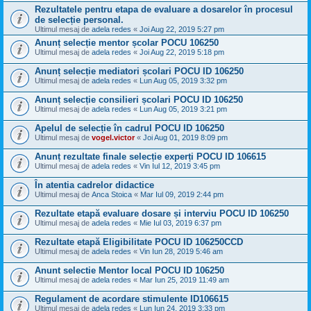
Rezultatele pentru etapa de evaluare a dosarelor în procesul
de selecție personal.
Ultimul mesaj de
adela redes
«
Joi Aug 22, 2019 5:27 pm
Anunț selecție mentor școlar POCU 106250
Ultimul mesaj de
adela redes
«
Joi Aug 22, 2019 5:18 pm
Anunț selecție mediatori școlari POCU ID 106250
Ultimul mesaj de
adela redes
«
Lun Aug 05, 2019 3:32 pm
Anunț selecție consilieri școlari POCU ID 106250
Ultimul mesaj de
adela redes
«
Lun Aug 05, 2019 3:21 pm
Apelul de selecție în cadrul POCU ID 106250
Ultimul mesaj de
vogel.victor
«
Joi Aug 01, 2019 8:09 pm
Anunț rezultate finale selecție experți POCU ID 106615
Ultimul mesaj de
adela redes
«
Vin Iul 12, 2019 3:45 pm
În atentia cadrelor didactice
Ultimul mesaj de
Anca Stoica
«
Mar Iul 09, 2019 2:44 pm
Rezultate etapă evaluare dosare și interviu POCU ID 106250
Ultimul mesaj de
adela redes
«
Mie Iul 03, 2019 6:37 pm
Rezultate etapă Eligibilitate POCU ID 106250CCD
Ultimul mesaj de
adela redes
«
Vin Iun 28, 2019 5:46 am
Anunt selectie Mentor local POCU ID 106250
Ultimul mesaj de
adela redes
«
Mar Iun 25, 2019 11:49 am
Regulament de acordare stimulente ID106615
Ultimul mesaj de
adela redes
«
Lun Iun 24, 2019 3:33 pm