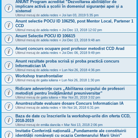
ANUNT Program acreditat ”Dezvoltarea abilităților de
implicare activă a școlii în domeniul siguranței apei și a
sistemel
Ultimul mesaj de
adela redes
«
Joi Ian 03, 2019 5:35 pm
Anunt selectie POCU ID 106250, post Mentor Local, Partener 1
CCD
Ultimul mesaj de
adela redes
«
Joi Dec 13, 2018 12:02 pm
Anunt Selectie POCU ID 106615
Ultimul mesaj de
adela redes
«
Joi Dec 13, 2018 9:48 am
Anunț concurs ocupare post profesor metodist CCD Arad
Ultimul mesaj de
adela redes
«
Joi Dec 06, 2018 9:49 pm
Anunt rezultate proba scrisă și proba practică concurs
Informatician IA
Ultimul mesaj de
adela redes
«
Lun Noi 26, 2018 4:36 pm
Workshop transfrontalier
Ultimul mesaj de
gaita iuliana
«
Lun Noi 26, 2018 1:30 pm
Ridicare adeverințe curs „Abilitarea corpului de profesori
metodiști pentru învățământul preuniversitar”
Ultimul mesaj de
gaita iuliana
«
Mar Noi 20, 2018 3:02 pm
Anuntrezultate evaluare dosare Concurs Informatician IA
Ultimul mesaj de
adela redes
«
Vin Noi 16, 2018 6:31 pm
Baza de date cu înscrierile la workshop-urile din oferta CCD,
2018-2019
Ultimul mesaj de
emilia dancila
«
Mar Noi 13, 2018 2:06 pm
Invitatie Conferință națională ,,Fundamente ale constituirii
identității românești cu ocazia Centenarului Marii Uniri”