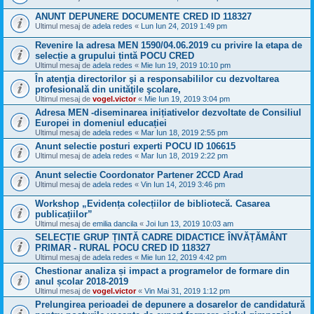
ANUNT DEPUNERE DOCUMENTE CRED ID 118327
Ultimul mesaj de
adela redes
«
Lun Iun 24, 2019 1:49 pm
Revenire la adresa MEN 1590/04.06.2019 cu privire la etapa de
selecție a grupului țintă POCU CRED
Ultimul mesaj de
adela redes
«
Mie Iun 19, 2019 10:10 pm
În atenţia directorilor şi a responsabililor cu dezvoltarea
profesională din unităţile şcolare,
Ultimul mesaj de
vogel.victor
«
Mie Iun 19, 2019 3:04 pm
Adresa MEN -diseminarea inițiativelor dezvoltate de Consiliul
Europei in domeniul educației
Ultimul mesaj de
adela redes
«
Mar Iun 18, 2019 2:55 pm
Anunt selectie posturi experti POCU ID 106615
Ultimul mesaj de
adela redes
«
Mar Iun 18, 2019 2:22 pm
Anunt selectie Coordonator Partener 2CCD Arad
Ultimul mesaj de
adela redes
«
Vin Iun 14, 2019 3:46 pm
Workshop „Evidența colecțiilor de bibliotecă. Casarea
publicațiilor”
Ultimul mesaj de
emilia dancila
«
Joi Iun 13, 2019 10:03 am
SELECȚIE GRUP ȚINTĂ CADRE DIDACTICE ÎNVĂȚĂMÂNT
PRIMAR - RURAL POCU CRED ID 118327
Ultimul mesaj de
adela redes
«
Mie Iun 12, 2019 4:42 pm
Chestionar analiza și impact a programelor de formare din
anul școlar 2018-2019
Ultimul mesaj de
vogel.victor
«
Vin Mai 31, 2019 1:12 pm
Prelungirea perioadei de depunere a dosarelor de candidatură