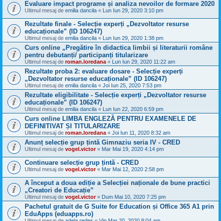
Evaluare impact programe și analiza nevoilor de formare 2020
Ultimul mesaj de
emilia dancila
«
Lun Iun 29, 2020 3:10 pm
Rezultate finale - Selecție experți „Dezvoltator resurse
educaționale” (ID 106247)
Ultimul mesaj de
emilia dancila
«
Lun Iun 29, 2020 1:38 pm
Curs online „Pregătire în didactica limbii și literaturii române
pentru debutanți/ participanți titularizare
Ultimul mesaj de
roman.loredana
«
Lun Iun 29, 2020 11:22 am
Rezultate proba 2: evaluare dosare - Selecție experți
„Dezvoltator resurse educaționale” (ID 106247)
Ultimul mesaj de
emilia dancila
«
Joi Iun 25, 2020 7:53 pm
Rezultate eligibilitate - Selecție experți „Dezvoltator resurse
educaționale” (ID 106247)
Ultimul mesaj de
emilia dancila
«
Lun Iun 22, 2020 6:59 pm
Curs online LIMBA ENGLEZĂ PENTRU EXAMENELE DE
DEFINITIVAT ȘI TITULARIZARE
Ultimul mesaj de
roman.loredana
«
Joi Iun 11, 2020 8:32 am
Anunț selecție grup țintă Gimnaziu seria IV - CRED
Ultimul mesaj de
vogel.victor
«
Mar Mai 19, 2020 4:14 pm
Continuare selecție grup țintă - CRED
Ultimul mesaj de
vogel.victor
«
Mar Mai 12, 2020 2:58 pm
A început a doua ediție a Selecției naționale de bune practici
„Creatori de Educație”
Ultimul mesaj de
vogel.victor
«
Dum Mai 10, 2020 7:25 pm
Pachetul gratuit de G Suite for Education și Office 365 A1 prin
EduApps (eduapps.ro)
Ultimul mesaj de
adela redes
«
Vin Mar 20, 2020 8:04 am