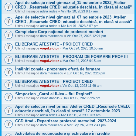
Apel de selecție nivel gimnazial_15 noiembrie 2023_Atelier
CRED ,,Resursele CRED: educație deschisă, în clasă și acasă”
Ultimul mesaj de
adela redes
«
Vin Noi 10, 2023 8:17 am
Apel de selecție nivel gimnazial_07 noiembrie 2023_Atelier
CRED ,,Resursele CRED: educație deschisă, în clasă și acasă”
Ultimul mesaj de
adela redes
«
Mie Noi 01, 2023 3:57 pm
Completare Corp național de profesori mentori
Ultimul mesaj de
dora.marinescu
«
Vin Oct 27, 2023 12:21 pm
ELIBERARE ATESTATE - PROIECT CRED
Ultimul mesaj de
vogel.victor
«
Mar Oct 24, 2023 10:55 am
ELIBERARE ATESTATE - PROGRAM DE FORMARE PROF III
Ultimul mesaj de
vogel.victor
«
Mar Oct 24, 2023 9:15 am
Întâlniri zonale - prezentare ofertă de formare
Ultimul mesaj de
dora.marinescu
«
Lun Oct 16, 2023 2:26 pm
ELIBERARE ATESTATE - PROIECT CRED
Ultimul mesaj de
vogel.victor
«
Vin Oct 13, 2023 11:49 am
Simpozion „Carol al II-lea – fiul Reginei”
Ultimul mesaj de
emilia dancila
«
Joi Oct 12, 2023 5:26 pm
Apel de selecție nivel primar Atelier CRED ,,Resursele CRED:
educație deschisă, în clasă și acasă” 17 octombrie 2023
Ultimul mesaj de
adela redes
«
Mie Oct 11, 2023 10:03 am
CCD Arad - Repartizare profesori metodiști, 2023-2024
Ultimul mesaj de
dora.marinescu
«
Mar Sep 26, 2023 2:41 pm
Activitatea de recunoaștere și echivalare în credite