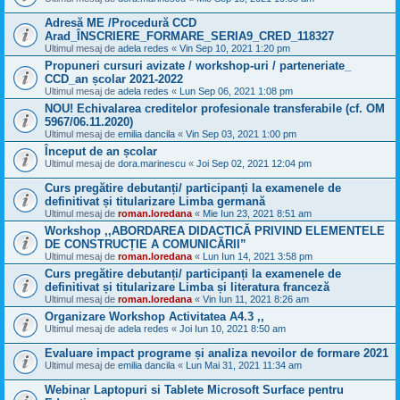
Adresă ME /Procedură CCD
Arad_ÎNSCRIERE_FORMARE_SERIA9_CRED_118327
Ultimul mesaj de
adela redes
«
Vin Sep 10, 2021 1:20 pm
Propuneri cursuri avizate / workshop-uri / parteneriate_
CCD_an școlar 2021-2022
Ultimul mesaj de
adela redes
«
Lun Sep 06, 2021 1:08 pm
NOU! Echivalarea creditelor profesionale transferabile (cf. OM
5967/06.11.2020)
Ultimul mesaj de
emilia dancila
«
Vin Sep 03, 2021 1:00 pm
Început de an școlar
Ultimul mesaj de
dora.marinescu
«
Joi Sep 02, 2021 12:04 pm
Curs pregătire debutanți/ participanți la examenele de
definitivat și titularizare Limba germană
Ultimul mesaj de
roman.loredana
«
Mie Iun 23, 2021 8:51 am
Workshop ,,ABORDAREA DIDACTICĂ PRIVIND ELEMENTELE
DE CONSTRUCȚIE A COMUNICĂRII”
Ultimul mesaj de
roman.loredana
«
Lun Iun 14, 2021 3:58 pm
Curs pregătire debutanți/ participanți la examenele de
definitivat și titularizare Limba și literatura franceză
Ultimul mesaj de
roman.loredana
«
Vin Iun 11, 2021 8:26 am
Organizare Workshop Activitatea A4.3 ,,
Ultimul mesaj de
adela redes
«
Joi Iun 10, 2021 8:50 am
Evaluare impact programe și analiza nevoilor de formare 2021
Ultimul mesaj de
emilia dancila
«
Lun Mai 31, 2021 11:34 am
Webinar Laptopuri si Tablete Microsoft Surface pentru