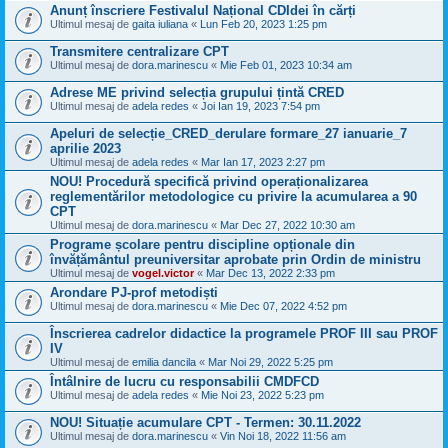
Anunț înscriere Festivalul Național CDIdei în cărți
Ultimul mesaj de
gaita iuliana
«
Lun Feb 20, 2023 1:25 pm
Transmitere centralizare CPT
Ultimul mesaj de
dora.marinescu
«
Mie Feb 01, 2023 10:34 am
Adrese ME privind selecția grupului țintă CRED
Ultimul mesaj de
adela redes
«
Joi Ian 19, 2023 7:54 pm
Apeluri de selecție_CRED_derulare formare_27 ianuarie_7
aprilie 2023
Ultimul mesaj de
adela redes
«
Mar Ian 17, 2023 2:27 pm
NOU! Procedură specifică privind operaționalizarea
reglementărilor metodologice cu privire la acumularea a 90
CPT
Ultimul mesaj de
dora.marinescu
«
Mar Dec 27, 2022 10:30 am
Programe școlare pentru discipline opționale din
învățământul preuniversitar aprobate prin Ordin de ministru
Ultimul mesaj de
vogel.victor
«
Mar Dec 13, 2022 2:33 pm
Arondare PJ-prof metodiști
Ultimul mesaj de
dora.marinescu
«
Mie Dec 07, 2022 4:52 pm
Înscrierea cadrelor didactice la programele PROF III sau PROF
IV
Ultimul mesaj de
emilia dancila
«
Mar Noi 29, 2022 5:25 pm
Întâlnire de lucru cu responsabilii CMDFCD
Ultimul mesaj de
adela redes
«
Mie Noi 23, 2022 5:23 pm
NOU! Situație acumulare CPT - Termen: 30.11.2022
Ultimul mesaj de
dora.marinescu
«
Vin Noi 18, 2022 11:56 am