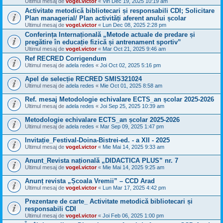
Ultimul mesaj de
vogel.victor
«
Vin Dec 19, 2025 10:19 am
Activitate metodică bibliotecari și responsabili CDI; Solicitare
Plan managerial/ Plan activități aferent anului școlar
Ultimul mesaj de
vogel.victor
«
Lun Dec 08, 2025 2:28 pm
Conferința Internațională „Metode actuale de predare și
pregătire în educație fizică și antrenament sportiv”
Ultimul mesaj de
vogel.victor
«
Mar Oct 21, 2025 9:46 am
Ref RECRED Corrigendum
Ultimul mesaj de
adela redes
«
Joi Oct 02, 2025 5:16 pm
Apel de selecție RECRED SMIS321024
Ultimul mesaj de
adela redes
«
Mie Oct 01, 2025 8:58 am
Ref. mesaj Metodologie echivalare ECTS_an școlar 2025-2026
Ultimul mesaj de
adela redes
«
Joi Sep 25, 2025 10:39 am
Metodologie echivalare ECTS_an școlar 2025-2026
Ultimul mesaj de
adela redes
«
Mar Sep 09, 2025 1:47 pm
Invitație_Festival-Doina-Bistrei-ed. - a XII - 2025
Ultimul mesaj de
vogel.victor
«
Mie Mai 14, 2025 9:33 am
Anunt_Revista națională „DIDACTICA PLUS” nr. 7
Ultimul mesaj de
vogel.victor
«
Mie Mai 14, 2025 9:25 am
Anunț revista „Școala Vremii” – CCD Arad
Ultimul mesaj de
vogel.victor
«
Lun Mar 17, 2025 4:42 pm
Prezentare de carte_ Activitate metodică bibliotecari și
responsabili CDI
Ultimul mesaj de
vogel.victor
«
Joi Feb 06, 2025 1:00 pm