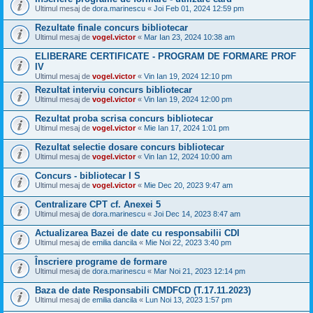
Ultimul mesaj de
dora.marinescu
«
Joi Feb 01, 2024 12:59 pm
Rezultate finale concurs bibliotecar
Ultimul mesaj de
vogel.victor
«
Mar Ian 23, 2024 10:38 am
ELIBERARE CERTIFICATE - PROGRAM DE FORMARE PROF
IV
Ultimul mesaj de
vogel.victor
«
Vin Ian 19, 2024 12:10 pm
Rezultat interviu concurs bibliotecar
Ultimul mesaj de
vogel.victor
«
Vin Ian 19, 2024 12:00 pm
Rezultat proba scrisa concurs bibliotecar
Ultimul mesaj de
vogel.victor
«
Mie Ian 17, 2024 1:01 pm
Rezultat selectie dosare concurs bibliotecar
Ultimul mesaj de
vogel.victor
«
Vin Ian 12, 2024 10:00 am
Concurs - bibliotecar I S
Ultimul mesaj de
vogel.victor
«
Mie Dec 20, 2023 9:47 am
Centralizare CPT cf. Anexei 5
Ultimul mesaj de
dora.marinescu
«
Joi Dec 14, 2023 8:47 am
Actualizarea Bazei de date cu responsabilii CDI
Ultimul mesaj de
emilia dancila
«
Mie Noi 22, 2023 3:40 pm
Înscriere programe de formare
Ultimul mesaj de
dora.marinescu
«
Mar Noi 21, 2023 12:14 pm
Baza de date Responsabili CMDFCD (T.17.11.2023)
Ultimul mesaj de
emilia dancila
«
Lun Noi 13, 2023 1:57 pm