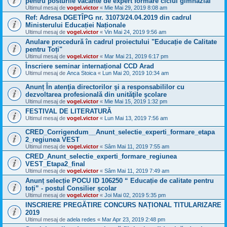
pentru posturile vacante de expert formare ciclul gimnazial
Ultimul mesaj de
vogel.victor
«
Mie Mai 29, 2019 8:08 am
Ref: Adresa DGETÎPG nr. 31073/24.04.2019 din cadrul
Ministerului Educației Naționale
Ultimul mesaj de
vogel.victor
«
Vin Mai 24, 2019 9:56 am
Anulare procedură în cadrul proiectului "Educație de Calitate
pentru Toți"
Ultimul mesaj de
vogel.victor
«
Mar Mai 21, 2019 6:17 pm
Înscriere seminar internațional CCD Arad
Ultimul mesaj de
Anca Stoica
«
Lun Mai 20, 2019 10:34 am
Anunț În atenţia directorilor şi a responsabililor cu
dezvoltarea profesională din unităţile şcolare
Ultimul mesaj de
vogel.victor
«
Mie Mai 15, 2019 1:32 pm
FESTIVAL DE LITERATURĂ
Ultimul mesaj de
vogel.victor
«
Lun Mai 13, 2019 7:56 am
CRED_Corrigendum__Anunt_selectie_experti_formare_etapa
2_regiunea VEST
Ultimul mesaj de
vogel.victor
«
Sâm Mai 11, 2019 7:55 am
CRED_Anunt_selectie_experti_formare_regiunea
VEST_Etapa2_final
Ultimul mesaj de
vogel.victor
«
Sâm Mai 11, 2019 7:49 am
Anunț selecție POCU ID 106250 “ Educație de calitate pentru
toți” - postul Consilier școlar
Ultimul mesaj de
vogel.victor
«
Joi Mai 02, 2019 5:35 pm
INSCRIERE PREGĂTIRE CONCURS NAȚIONAL TITULARIZARE
2019
Ultimul mesaj de
adela redes
«
Mar Apr 23, 2019 2:48 pm