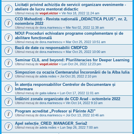
Licitații privind achiziția de servicii organizare evenimente -
ateliere de lucru mentorat didactic
Ultimul mesaj de
vogel.victor
«
Vin Noi 18, 2022 11:24 am
CCD Mehedinți - Revista națională „DIDACTICA PLUS”, nr. 2,
noiembrie 2022
Ultimul mesaj de
dora.marinescu
«
Mie Noi 02, 2022 11:38 am
NOU! Proceduri echivalare programe complementare și de
abilitare funcțională
Ultimul mesaj de
dora.marinescu
«
Mar Oct 25, 2022 10:51 am
Bază de date cu responsabilii CMDFCD
Ultimul mesaj de
dora.marinescu
«
Mar Oct 25, 2022 10:00 am
Seminar CLIL and beyond: Pluriliteracies for Deeper Learning
Ultimul mesaj de
vogel.victor
«
Lun Oct 24, 2022 12:23 pm
Simpozion cu ocazia Centenarului Încoronării de la Alba Iulia
Ultimul mesaj de
adela redes
«
Joi Oct 20, 2022 2:10 pm
În atenția responsabililor Centrelor de Documentare și
Informare
Ultimul mesaj de
gaita iuliana
«
Lun Oct 17, 2022 11:01 am
Întâlniri zonale organizate de CCD Arad - octombrie 2022
Ultimul mesaj de
dora.marinescu
«
Vin Oct 14, 2022 9:10 am
Program acreditat „Profesor și Părinte AZI”
Ultimul mesaj de
dora.marinescu
«
Joi Oct 13, 2022 10:46 am
Apel selecție_CRED_MANAGER_Seria2
Ultimul mesaj de
adela redes
«
Lun Sep 26, 2022 7:00 am