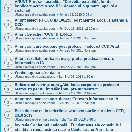
ANUNT Program acreditat ”Dezvoltarea abilităților de
implicare activă a școlii în domeniul siguranței apei și a
sistemel
Ultimul mesaj de
adela redes
«
Joi Ian 03, 2019 5:35 pm
Anunt selectie POCU ID 106250, post Mentor Local, Partener 1
CCD
Ultimul mesaj de
adela redes
«
Joi Dec 13, 2018 12:02 pm
Anunt Selectie POCU ID 106615
Ultimul mesaj de
adela redes
«
Joi Dec 13, 2018 9:48 am
Anunț concurs ocupare post profesor metodist CCD Arad
Ultimul mesaj de
adela redes
«
Joi Dec 06, 2018 9:49 pm
Anunt rezultate proba scrisă și proba practică concurs
Informatician IA
Ultimul mesaj de
adela redes
«
Lun Noi 26, 2018 4:36 pm
Workshop transfrontalier
Ultimul mesaj de
gaita iuliana
«
Lun Noi 26, 2018 1:30 pm
Ridicare adeverințe curs „Abilitarea corpului de profesori
metodiști pentru învățământul preuniversitar”
Ultimul mesaj de
gaita iuliana
«
Mar Noi 20, 2018 3:02 pm
Anuntrezultate evaluare dosare Concurs Informatician IA
Ultimul mesaj de
adela redes
«
Vin Noi 16, 2018 6:31 pm
Baza de date cu înscrierile la workshop-urile din oferta CCD,
2018-2019
Ultimul mesaj de
emilia dancila
«
Mar Noi 13, 2018 2:06 pm
Invitatie Conferință națională ,,Fundamente ale constituirii
identității românești cu ocazia Centenarului Marii Uniri”