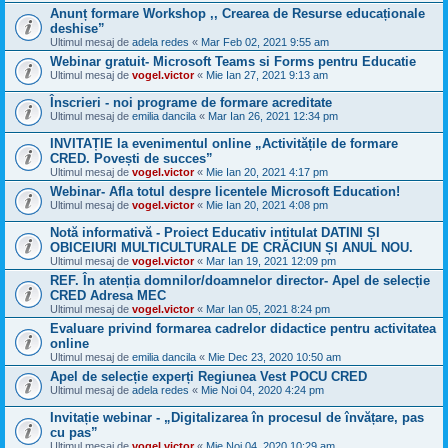
Anunț formare Workshop ,, Crearea de Resurse educaționale
deshise”
Ultimul mesaj de
adela redes
«
Mar Feb 02, 2021 9:55 am
Webinar gratuit- Microsoft Teams si Forms pentru Educatie
Ultimul mesaj de
vogel.victor
«
Mie Ian 27, 2021 9:13 am
Înscrieri - noi programe de formare acreditate
Ultimul mesaj de
emilia dancila
«
Mar Ian 26, 2021 12:34 pm
INVITAȚIE la evenimentul online „Activitățile de formare
CRED. Povești de succes”
Ultimul mesaj de
vogel.victor
«
Mie Ian 20, 2021 4:17 pm
Webinar- Afla totul despre licentele Microsoft Education!
Ultimul mesaj de
vogel.victor
«
Mie Ian 20, 2021 4:08 pm
Notă informativă - Proiect Educativ intitulat DATINI ȘI
OBICEIURI MULTICULTURALE DE CRĂCIUN ȘI ANUL NOU.
Ultimul mesaj de
vogel.victor
«
Mar Ian 19, 2021 12:09 pm
REF. În atenția domnilor/doamnelor director- Apel de selecție
CRED Adresa MEC
Ultimul mesaj de
vogel.victor
«
Mar Ian 05, 2021 8:24 pm
Evaluare privind formarea cadrelor didactice pentru activitatea
online
Ultimul mesaj de
emilia dancila
«
Mie Dec 23, 2020 10:50 am
Apel de selecție experți Regiunea Vest POCU CRED
Ultimul mesaj de
adela redes
«
Mie Noi 04, 2020 4:24 pm
Invitație webinar - „Digitalizarea în procesul de învățare, pas
cu pas”
Ultimul mesaj de
vogel.victor
«
Mie Noi 04, 2020 10:29 am