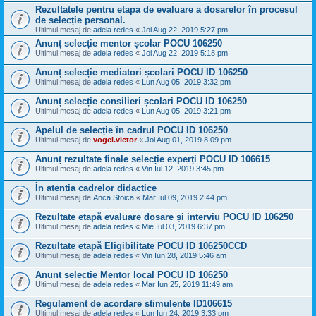
Rezultatele pentru etapa de evaluare a dosarelor în procesul
de selecție personal.
Ultimul mesaj de
adela redes
«
Joi Aug 22, 2019 5:27 pm
Anunț selecție mentor școlar POCU 106250
Ultimul mesaj de
adela redes
«
Joi Aug 22, 2019 5:18 pm
Anunț selecție mediatori școlari POCU ID 106250
Ultimul mesaj de
adela redes
«
Lun Aug 05, 2019 3:32 pm
Anunț selecție consilieri școlari POCU ID 106250
Ultimul mesaj de
adela redes
«
Lun Aug 05, 2019 3:21 pm
Apelul de selecție în cadrul POCU ID 106250
Ultimul mesaj de
vogel.victor
«
Joi Aug 01, 2019 8:09 pm
Anunț rezultate finale selecție experți POCU ID 106615
Ultimul mesaj de
adela redes
«
Vin Iul 12, 2019 3:45 pm
În atentia cadrelor didactice
Ultimul mesaj de
Anca Stoica
«
Mar Iul 09, 2019 2:44 pm
Rezultate etapă evaluare dosare și interviu POCU ID 106250
Ultimul mesaj de
adela redes
«
Mie Iul 03, 2019 6:37 pm
Rezultate etapă Eligibilitate POCU ID 106250CCD
Ultimul mesaj de
adela redes
«
Vin Iun 28, 2019 5:46 am
Anunt selectie Mentor local POCU ID 106250
Ultimul mesaj de
adela redes
«
Mar Iun 25, 2019 11:49 am
Regulament de acordare stimulente ID106615
Ultimul mesaj de
adela redes
«
Lun Iun 24, 2019 3:33 pm