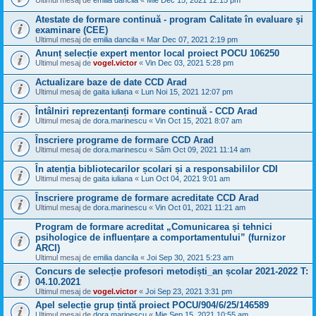
Ultimul mesaj de
emilia dancila
«
Mie Dec 15, 2021 12:15 pm
Atestate de formare continuă - program Calitate în evaluare şi
examinare (CEE)
Ultimul mesaj de
emilia dancila
«
Mar Dec 07, 2021 2:19 pm
Anunț selecție expert mentor local proiect POCU 106250
Ultimul mesaj de
vogel.victor
«
Vin Dec 03, 2021 5:28 pm
Actualizare baze de date CCD Arad
Ultimul mesaj de
gaita iuliana
«
Lun Noi 15, 2021 12:07 pm
Întâlniri reprezentanți formare continuă - CCD Arad
Ultimul mesaj de
dora.marinescu
«
Vin Oct 15, 2021 8:07 am
Înscriere programe de formare CCD Arad
Ultimul mesaj de
dora.marinescu
«
Sâm Oct 09, 2021 11:14 am
În atenția bibliotecarilor școlari și a responsabililor CDI
Ultimul mesaj de
gaita iuliana
«
Lun Oct 04, 2021 9:01 am
Înscriere programe de formare acreditate CCD Arad
Ultimul mesaj de
dora.marinescu
«
Vin Oct 01, 2021 11:21 am
Program de formare acreditat „Comunicarea și tehnici
psihologice de influențare a comportamentului” (furnizor
ARCI)
Ultimul mesaj de
emilia dancila
«
Joi Sep 30, 2021 5:23 am
Concurs de selecție profesori metodiști_an școlar 2021-2022 T:
04.10.2021
Ultimul mesaj de
vogel.victor
«
Joi Sep 23, 2021 3:31 pm
Apel selecție grup țintă proiect POCU/904/6/25/146589
Ultimul mesaj de
dora.marinescu
«
Mie Sep 15, 2021 10:55 am