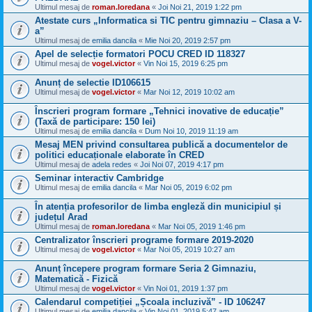
Ultimul mesaj de
roman.loredana
«
Joi Noi 21, 2019 1:22 pm
Atestate curs „Informatica si TIC pentru gimnaziu – Clasa a V-
a”
Ultimul mesaj de
emilia dancila
«
Mie Noi 20, 2019 2:57 pm
Apel de selecție formatori POCU CRED ID 118327
Ultimul mesaj de
vogel.victor
«
Vin Noi 15, 2019 6:25 pm
Anunț de selectie ID106615
Ultimul mesaj de
vogel.victor
«
Mar Noi 12, 2019 10:02 am
Înscrieri program formare „Tehnici inovative de educație”
(Taxă de participare: 150 lei)
Ultimul mesaj de
emilia dancila
«
Dum Noi 10, 2019 11:19 am
Mesaj MEN privind consultarea publică a documentelor de
politici educaționale elaborate în CRED
Ultimul mesaj de
adela redes
«
Joi Noi 07, 2019 4:17 pm
Seminar interactiv Cambridge
Ultimul mesaj de
emilia dancila
«
Mar Noi 05, 2019 6:02 pm
În atenția profesorilor de limba engleză din municipiul și
județul Arad
Ultimul mesaj de
roman.loredana
«
Mar Noi 05, 2019 1:46 pm
Centralizator înscrieri programe formare 2019-2020
Ultimul mesaj de
vogel.victor
«
Mar Noi 05, 2019 10:27 am
Anunț începere program formare Seria 2 Gimnaziu,
Matematică - Fizică
Ultimul mesaj de
vogel.victor
«
Vin Noi 01, 2019 1:37 pm
Calendarul competiției „Școala incluzivă” - ID 106247
Ultimul mesaj de
emilia dancila
«
Vin Noi 01, 2019 5:47 am