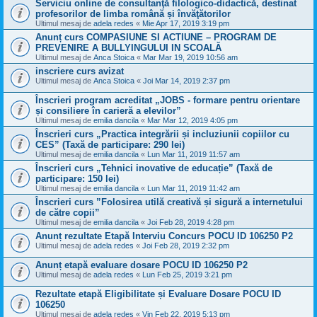
Serviciu online de consultanţă filologico-didactică, destinat
profesorilor de limba română și învăţătorilor
Ultimul mesaj de
adela redes
«
Mie Apr 17, 2019 3:19 pm
Anunț curs COMPASIUNE SI ACTIUNE – PROGRAM DE
PREVENIRE A BULLYINGULUI IN SCOALĂ
Ultimul mesaj de
Anca Stoica
«
Mar Mar 19, 2019 10:56 am
inscriere curs avizat
Ultimul mesaj de
Anca Stoica
«
Joi Mar 14, 2019 2:37 pm
Înscrieri program acreditat „JOBS - formare pentru orientare
și consiliere în carieră a elevilor”
Ultimul mesaj de
emilia dancila
«
Mar Mar 12, 2019 4:05 pm
Înscrieri curs „Practica integrării și incluziunii copiilor cu
CES” (Taxă de participare: 290 lei)
Ultimul mesaj de
emilia dancila
«
Lun Mar 11, 2019 11:57 am
Înscrieri curs „Tehnici inovative de educație” (Taxă de
participare: 150 lei)
Ultimul mesaj de
emilia dancila
«
Lun Mar 11, 2019 11:42 am
Înscrieri curs ”Folosirea utilă creativă și sigură a internetului
de către copii”
Ultimul mesaj de
emilia dancila
«
Joi Feb 28, 2019 4:28 pm
Anunț rezultate Etapă Interviu Concurs POCU ID 106250 P2
Ultimul mesaj de
adela redes
«
Joi Feb 28, 2019 2:32 pm
Anunț etapă evaluare dosare POCU ID 106250 P2
Ultimul mesaj de
adela redes
«
Lun Feb 25, 2019 3:21 pm
Rezultate etapă Eligibilitate și Evaluare Dosare POCU ID
106250
Ultimul mesaj de
adela redes
«
Vin Feb 22, 2019 5:13 pm