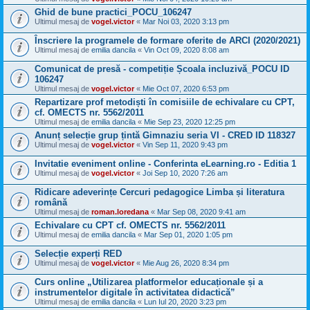
Ghid de bune practici_POCU_106247
Ultimul mesaj de
vogel.victor
«
Mar Noi 03, 2020 3:13 pm
Înscriere la programele de formare oferite de ARCI (2020/2021)
Ultimul mesaj de
emilia dancila
«
Vin Oct 09, 2020 8:08 am
Comunicat de presă - competiție Școala incluzivă_POCU ID
106247
Ultimul mesaj de
vogel.victor
«
Mie Oct 07, 2020 6:53 pm
Repartizare prof metodiști în comisiile de echivalare cu CPT,
cf. OMECTS nr. 5562/2011
Ultimul mesaj de
emilia dancila
«
Mie Sep 23, 2020 12:25 pm
Anunț selecție grup țintă Gimnaziu seria VI - CRED ID 118327
Ultimul mesaj de
vogel.victor
«
Vin Sep 11, 2020 9:43 pm
Invitatie eveniment online - Conferinta eLearning.ro - Editia 1
Ultimul mesaj de
vogel.victor
«
Joi Sep 10, 2020 7:26 am
Ridicare adeverințe Cercuri pedagogice Limba și literatura
română
Ultimul mesaj de
roman.loredana
«
Mar Sep 08, 2020 9:41 am
Echivalare cu CPT cf. OMECTS nr. 5562/2011
Ultimul mesaj de
emilia dancila
«
Mar Sep 01, 2020 1:05 pm
Selecție experți RED
Ultimul mesaj de
vogel.victor
«
Mie Aug 26, 2020 8:34 pm
Curs online „Utilizarea platformelor educaționale și a
instrumentelor digitale în activitatea didactică”
Ultimul mesaj de
emilia dancila
«
Lun Iul 20, 2020 3:23 pm