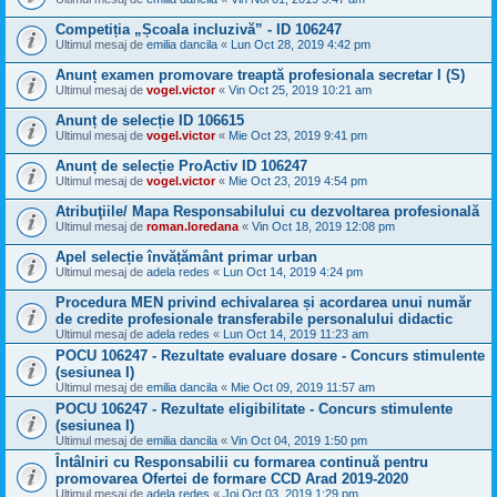
Competiția „Școala incluzivă” - ID 106247
Ultimul mesaj de
emilia dancila
«
Lun Oct 28, 2019 4:42 pm
Anunț examen promovare treaptă profesionala secretar I (S)
Ultimul mesaj de
vogel.victor
«
Vin Oct 25, 2019 10:21 am
Anunț de selecție ID 106615
Ultimul mesaj de
vogel.victor
«
Mie Oct 23, 2019 9:41 pm
Anunț de selecție ProActiv ID 106247
Ultimul mesaj de
vogel.victor
«
Mie Oct 23, 2019 4:54 pm
Atribuţiile/ Mapa Responsabilului cu dezvoltarea profesională
Ultimul mesaj de
roman.loredana
«
Vin Oct 18, 2019 12:08 pm
Apel selecție învățământ primar urban
Ultimul mesaj de
adela redes
«
Lun Oct 14, 2019 4:24 pm
Procedura MEN privind echivalarea și acordarea unui număr
de credite profesionale transferabile personalului didactic
Ultimul mesaj de
adela redes
«
Lun Oct 14, 2019 11:23 am
POCU 106247 - Rezultate evaluare dosare - Concurs stimulente
(sesiunea I)
Ultimul mesaj de
emilia dancila
«
Mie Oct 09, 2019 11:57 am
POCU 106247 - Rezultate eligibilitate - Concurs stimulente
(sesiunea I)
Ultimul mesaj de
emilia dancila
«
Vin Oct 04, 2019 1:50 pm
Întâlniri cu Responsabilii cu formarea continuă pentru
promovarea Ofertei de formare CCD Arad 2019-2020
Ultimul mesaj de
adela redes
«
Joi Oct 03, 2019 1:29 pm