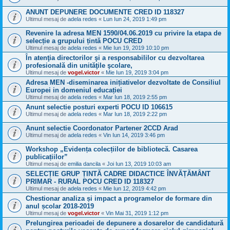
ANUNT DEPUNERE DOCUMENTE CRED ID 118327
Ultimul mesaj de
adela redes
«
Lun Iun 24, 2019 1:49 pm
Revenire la adresa MEN 1590/04.06.2019 cu privire la etapa de
selecție a grupului țintă POCU CRED
Ultimul mesaj de
adela redes
«
Mie Iun 19, 2019 10:10 pm
În atenţia directorilor şi a responsabililor cu dezvoltarea
profesională din unităţile şcolare,
Ultimul mesaj de
vogel.victor
«
Mie Iun 19, 2019 3:04 pm
Adresa MEN -diseminarea inițiativelor dezvoltate de Consiliul
Europei in domeniul educației
Ultimul mesaj de
adela redes
«
Mar Iun 18, 2019 2:55 pm
Anunt selectie posturi experti POCU ID 106615
Ultimul mesaj de
adela redes
«
Mar Iun 18, 2019 2:22 pm
Anunt selectie Coordonator Partener 2CCD Arad
Ultimul mesaj de
adela redes
«
Vin Iun 14, 2019 3:46 pm
Workshop „Evidența colecțiilor de bibliotecă. Casarea
publicațiilor”
Ultimul mesaj de
emilia dancila
«
Joi Iun 13, 2019 10:03 am
SELECȚIE GRUP ȚINTĂ CADRE DIDACTICE ÎNVĂȚĂMÂNT
PRIMAR - RURAL POCU CRED ID 118327
Ultimul mesaj de
adela redes
«
Mie Iun 12, 2019 4:42 pm
Chestionar analiza și impact a programelor de formare din
anul școlar 2018-2019
Ultimul mesaj de
vogel.victor
«
Vin Mai 31, 2019 1:12 pm
Prelungirea perioadei de depunere a dosarelor de candidatură