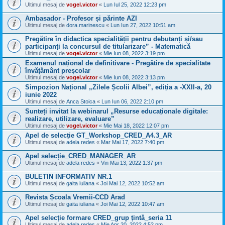
Ultimul mesaj de
vogel.victor
«
Lun Iul 25, 2022 12:23 pm
Ambasador - Profesor și părinte AZI
Ultimul mesaj de
dora.marinescu
«
Lun Iun 27, 2022 10:51 am
Pregătire în didactica specialității pentru debutanți și/sau
participanți la concursul de titularizare” - Matematică
Ultimul mesaj de
vogel.victor
«
Mie Iun 08, 2022 3:19 pm
Examenul național de definitivare - Pregătire de specialitate
învățământ preșcolar
Ultimul mesaj de
vogel.victor
«
Mie Iun 08, 2022 3:13 pm
Simpozion Național „Zilele Școlii Albei”, ediția a -XXII-a, 20
iunie 2022
Ultimul mesaj de
Anca Stoica
«
Lun Iun 06, 2022 2:10 pm
Sunteți invitat la webinarul „Resurse educaționale digitale:
realizare, utilizare, evaluare”
Ultimul mesaj de
vogel.victor
«
Mie Mai 18, 2022 12:07 pm
Apel de selecție GT_Workshop_CRED_A4.3_AR
Ultimul mesaj de
adela redes
«
Mar Mai 17, 2022 7:40 pm
Apel selecție_CRED_MANAGER_AR
Ultimul mesaj de
adela redes
«
Vin Mai 13, 2022 1:37 pm
BULETIN INFORMATIV NR.1
Ultimul mesaj de
gaita iuliana
«
Joi Mai 12, 2022 10:52 am
Revista Școala Vremii-CCD Arad
Ultimul mesaj de
gaita iuliana
«
Joi Mai 12, 2022 10:47 am
Apel selecție formare CRED_grup țintă_seria 11
Ultimul mesaj de
adela redes
«
Mie Apr 20, 2022 4:52 pm