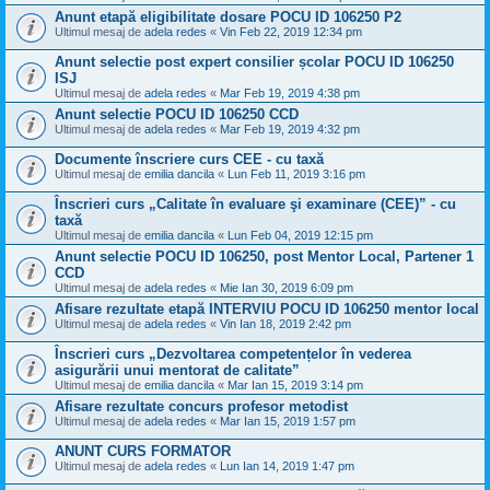
Anunt etapă eligibilitate dosare POCU ID 106250 P2
Ultimul mesaj de
adela redes
«
Vin Feb 22, 2019 12:34 pm
Anunt selectie post expert consilier școlar POCU ID 106250
ISJ
Ultimul mesaj de
adela redes
«
Mar Feb 19, 2019 4:38 pm
Anunt selectie POCU ID 106250 CCD
Ultimul mesaj de
adela redes
«
Mar Feb 19, 2019 4:32 pm
Documente înscriere curs CEE - cu taxă
Ultimul mesaj de
emilia dancila
«
Lun Feb 11, 2019 3:16 pm
Înscrieri curs „Calitate în evaluare şi examinare (CEE)” - cu
taxă
Ultimul mesaj de
emilia dancila
«
Lun Feb 04, 2019 12:15 pm
Anunt selectie POCU ID 106250, post Mentor Local, Partener 1
CCD
Ultimul mesaj de
adela redes
«
Mie Ian 30, 2019 6:09 pm
Afisare rezultate etapă INTERVIU POCU ID 106250 mentor local
Ultimul mesaj de
adela redes
«
Vin Ian 18, 2019 2:42 pm
Înscrieri curs „Dezvoltarea competențelor în vederea
asigurării unui mentorat de calitate”
Ultimul mesaj de
emilia dancila
«
Mar Ian 15, 2019 3:14 pm
Afisare rezultate concurs profesor metodist
Ultimul mesaj de
adela redes
«
Mar Ian 15, 2019 1:57 pm
ANUNT CURS FORMATOR
Ultimul mesaj de
adela redes
«
Lun Ian 14, 2019 1:47 pm