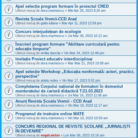
Apel selecție program formare în proiectul CRED
Ultimul mesaj de
dora.marinescu
«
Mie Apr 26, 2023 8:26 am
Revista Școala Vremii-CCD Arad
Ultimul mesaj de
gaita iuliana
«
Mar Apr 11, 2023 12:59 pm
Concurs interjudețean de ecologie
Ultimul mesaj de
dora.marinescu
«
Joi Mar 30, 2023 10:12 am
Înscrieri program formare ”Abilitare curriculară pentru
educație timpurie”
Ultimul mesaj de
emilia dancila
«
Vin Mar 24, 2023 12:48 pm
Invitație Proiect educativ interdisciplinar
Ultimul mesaj de
dora.marinescu
«
Mar Mar 21, 2023 10:58 am
Apel selecție Workshop „Educația nonformală: actori, practici,
perspective”
Ultimul mesaj de
adela redes
«
Vin Mar 17, 2023 5:52 pm
Completarea Corpului național de formatori în domeniul
mentoratului de carieră didactică T:21.03.2023
Ultimul mesaj de
dora.marinescu
«
Joi Mar 16, 2023 11:06 am
Anunț Revista Școala Vremii - CCD Arad
Ultimul mesaj de
dora.marinescu
«
Vin Mar 10, 2023 11:17 am
Programul de instruire online MATE
Ultimul mesaj de
dora.marinescu
«
Vin Mar 10, 2023 10:59 am
CONCURS REGIONAL DE REVISTE ȘCOLARE „JURNALIȘTI
ÎN DEVENIRE”
Ultimul mesaj de
vogel.victor
«
Lun Mar 06, 2023 10:16 am