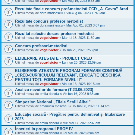
Ultimul mesaj de
vogel.victor
«
Mie Aug 16, 2023 9:33 am
Rezultate finale concurs prof-metodiști CCD „A. Gavra” Arad
Ultimul mesaj de
dora.marinescu
«
Vin Aug 04, 2023 11:43 am
Rezultate concurs profesor metodist
Ultimul mesaj de
dora.marinescu
«
Mar Aug 01, 2023 3:07 pm
Rezultat selectie dosare profesor-metodist
Ultimul mesaj de
vogel.victor
«
Mar Iul 18, 2023 11:30 am
Concurs profesori-metodiști
Ultimul mesaj de
vogel.victor
«
Joi Iun 29, 2023 1:53 pm
ELIBERARE ATESTATE - PROIECT CRED
Ultimul mesaj de
vogel.victor
«
Lun Iun 26, 2023 12:09 pm
ELIBERARE ATESTATE PROGRAM FORMARE CONTINUĂ
„CRED-CURRICULUM RELEVANT, EDUCAȚIE DESCHISĂ
PENTRU TOȚI. FORMARE NIVEL II”
Ultimul mesaj de
vogel.victor
«
Vin Iun 16, 2023 10:15 am
Analiza nevoilor de formare (T:23.06.2023)
Ultimul mesaj de
emilia dancila
«
Vin Iun 16, 2023 9:33 am
Simpozion Național „Zilele Școlii Albei”
Ultimul mesaj de
emanuela.mosescu
«
Joi Iun 08, 2023 11:14 am
Educație socială - Pregătire pentru definitivat și titularizare
2023
Ultimul mesaj de
emilia dancila
«
Mie Mai 17, 2023 5:37 am
Înscrieri la programul PROF IV
Ultimul mesaj de
emilia dancila
«
Joi Mai 04, 2023 8:04 am