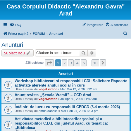
Casa Corpului Didactic "Alexandru Gavra"
Arad
FAQ
Înregistrare
Autentificare
C
Prima pagină
FORUM
Anunturi
ă
Anunturi
u
Căutare
Căutare avansată
Subiect nou
t
a
Pagina
1
din
10
1
2
3
4
5
10
Următorul
236 subiecte
…
r
Anunţuri
e
Workshop bibliotecari și responsabili CDI; Solicitare Rapoarte
activitate aferente anului școlar în curs
Ultimul mesaj de
vogel.victor
«
Mar Mai 12, 2026 8:32 am
Anunț revista ,,Școala Vremii” – CCD Arad
Ultimul mesaj de
vogel.victor
«
Joi Apr 30, 2026 11:42 am
Întâlniri de lucru cu responsabilii CFDCD (3-4 martie 2026)
Ultimul mesaj de
emilia dancila
«
Mar Feb 24, 2026 3:03 pm
Activitatea metodică a bibliotecarilor şcolari şi a
responsabililor C.D.I. din județul Arad, cu tematica:
,,Biblioteca