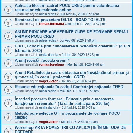
Aplicația Meet în cadrul POCU CRED pentru valorificarea
resurselor educaționale online
Ultimul mesaj de
adela redes
«
Lun Mar 16, 2020 11:20 am
Seminarul de prezentare IELTS - ROAD TO IELTS
Ultimul mesaj de
roman.loredana
«
Mie Feb 12, 2020 3:37 pm
ANUNȚ RIDICARE ADEVERINȚE CURS DE FORMARE SERIA I
PRIMAR POCU CRED
Ultimul mesaj de
adela redes
«
Joi Feb 06, 2020 1:59 pm
Curs „Educația prin cunoașterea funcționării creierului” (8 și 9
februarie 2020)
Ultimul mesaj de
emilia dancila
«
Joi Ian 30, 2020 12:23 pm
Anunț revistă „Școala vremii”
Ultimul mesaj de
roman.loredana
«
Mar Ian 28, 2020 9:06 am
Anunt Ref.:Selecție cadre didactice din învățământul primar și
gimnazial, în cadrul proiectului CRED
Ultimul mesaj de
vogel.victor
«
Joi Ian 23, 2020 4:34 pm
Resurse educaționale în cadrul Conferinței naționale CRED
Ultimul mesaj de
adela redes
«
Mie Dec 11, 2019 11:43 am
Înscrieri program formare „Educația prin cunoașterea
funcționării creierului” (Taxă de participare: 290 lei)
Ultimul mesaj de
emilia dancila
«
Joi Noi 28, 2019 6:05 am
Metodologie selectie GT in programele de formare POCU
106250
Ultimul mesaj de
vogel.victor
«
Mie Noi 27, 2019 8:49 am
Workshop ARTA POVESTIRII CU APLICAȚIE ÎN METODA DE
PREDARE