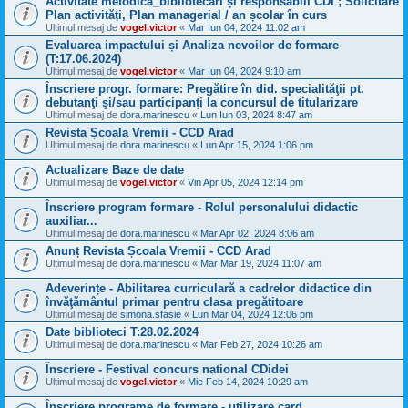
Activitate metodică_bibliotecari și responsabili CDI ; Solicitare
Plan activități, Plan managerial / an școlar în curs
Ultimul mesaj de
vogel.victor
«
Mar Iun 04, 2024 11:02 am
Evaluarea impactului și Analiza nevoilor de formare
(T:17.06.2024)
Ultimul mesaj de
vogel.victor
«
Mar Iun 04, 2024 9:10 am
Înscriere progr. formare: Pregătire în did. specialităţii pt.
debutanţi şi/sau participanţi la concursul de titularizare
Ultimul mesaj de
dora.marinescu
«
Lun Iun 03, 2024 8:47 am
Revista Școala Vremii - CCD Arad
Ultimul mesaj de
dora.marinescu
«
Lun Apr 15, 2024 1:06 pm
Actualizare Baze de date
Ultimul mesaj de
vogel.victor
«
Vin Apr 05, 2024 12:14 pm
Înscriere program formare - Rolul personalului didactic
auxiliar...
Ultimul mesaj de
dora.marinescu
«
Mar Apr 02, 2024 8:06 am
Anunț Revista Școala Vremii - CCD Arad
Ultimul mesaj de
dora.marinescu
«
Mar Mar 19, 2024 11:07 am
Adeverințe - Abilitarea curriculară a cadrelor didactice din
învăţământul primar pentru clasa pregătitoare
Ultimul mesaj de
simona.sfasie
«
Lun Mar 04, 2024 12:06 pm
Date biblioteci T:28.02.2024
Ultimul mesaj de
dora.marinescu
«
Mar Feb 27, 2024 10:26 am
Înscriere - Festival concurs national CDidei
Ultimul mesaj de
vogel.victor
«
Mie Feb 14, 2024 10:29 am
Înscriere programe de formare - utilizare card