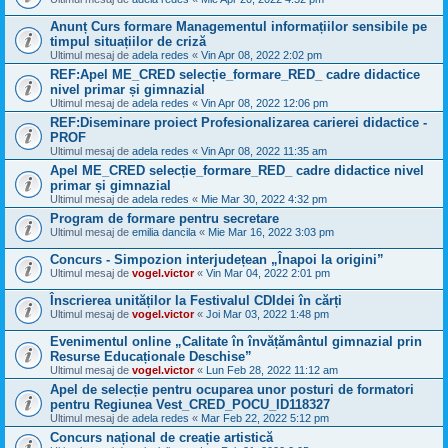
Anunț Curs formare Managementul informațiilor sensibile pe
timpul situațiilor de criză
Ultimul mesaj de
adela redes
«
Vin Apr 08, 2022 2:02 pm
REF:Apel ME_CRED selecție_formare_RED_ cadre didactice
nivel primar și gimnazial
Ultimul mesaj de
adela redes
«
Vin Apr 08, 2022 12:06 pm
REF:Diseminare proiect Profesionalizarea carierei didactice -
PROF
Ultimul mesaj de
adela redes
«
Vin Apr 08, 2022 11:35 am
Apel ME_CRED selecție_formare_RED_ cadre didactice nivel
primar și gimnazial
Ultimul mesaj de
adela redes
«
Mie Mar 30, 2022 4:32 pm
Program de formare pentru secretare
Ultimul mesaj de
emilia dancila
«
Mie Mar 16, 2022 3:03 pm
Concurs - Simpozion interjudețean „Înapoi la origini”
Ultimul mesaj de
vogel.victor
«
Vin Mar 04, 2022 2:01 pm
Înscrierea unităților la Festivalul CDIdei în cărți
Ultimul mesaj de
vogel.victor
«
Joi Mar 03, 2022 1:48 pm
Evenimentul online „Calitate în învățământul gimnazial prin
Resurse Educaționale Deschise”
Ultimul mesaj de
vogel.victor
«
Lun Feb 28, 2022 11:12 am
Apel de selecție pentru ocuparea unor posturi de formatori
pentru Regiunea Vest_CRED_POCU_ID118327
Ultimul mesaj de
adela redes
«
Mar Feb 22, 2022 5:12 pm
Concurs național de creație artistică