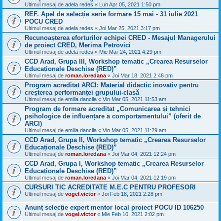
Ultimul mesaj de
adela redes
«
Lun Apr 05, 2021 1:50 pm
REF. Apel de selecție serie formare 15 mai - 31 iulie 2021
POCU CRED
Ultimul mesaj de
adela redes
«
Joi Mar 25, 2021 3:17 pm
Recunoașterea eforturilor echipei CRED - Mesajul Managerului
de proiect CRED, Merima Petrovici
Ultimul mesaj de
adela redes
«
Mie Mar 24, 2021 4:29 pm
CCD Arad, Grupa III, Workshop tematic „Crearea Resurselor
Educaționale Deschise (RED)”
Ultimul mesaj de
roman.loredana
«
Joi Mar 18, 2021 2:48 pm
Program acreditat ARCI: Material didactic inovativ pentru
creșterea performanței grupului-clasă
Ultimul mesaj de
emilia dancila
«
Vin Mar 05, 2021 11:53 am
Program de formare acreditat „Comunicarea și tehnici
psihologice de influențare a comportamentului” (oferit de
ARCI)
Ultimul mesaj de
emilia dancila
«
Vin Mar 05, 2021 11:29 am
CCD Arad, Grupa II, Workshop tematic „Crearea Resurselor
Educaționale Deschise (RED)”
Ultimul mesaj de
roman.loredana
«
Joi Mar 04, 2021 12:24 pm
CCD Arad, Grupa I, Workshop tematic „Crearea Resurselor
Educaționale Deschise (RED)”
Ultimul mesaj de
roman.loredana
«
Joi Mar 04, 2021 12:19 pm
CURSURI TIC ACREDITATE M.E.C PENTRU PROFESORI
Ultimul mesaj de
vogel.victor
«
Joi Feb 18, 2021 2:28 pm
Anunț selecție expert mentor local proiect POCU ID 106250
Ultimul mesaj de
vogel.victor
«
Mie Feb 10, 2021 2:02 pm