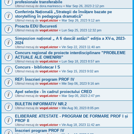
profesionale transferabile
Ultimul mesaj de
dora.marinescu
«
Mar Sep 26, 2023 2:12 pm
Conferința Națională „Strategii de învățare bazate pe
storytelling în pedagogia dramatică”
Ultimul mesaj de
vogel.victor
«
Mar Sep 26, 2023 9:12 am
Proacta EDU Bucuresti
Ultimul mesaj de
vogel.victor
«
Lun Sep 25, 2023 12:32 pm
Simpozion național „ A fi dascăl astăzi” ediția a XV-a, 2023-
2024
Ultimul mesaj de
vogel.victor
«
Vin Sep 22, 2023 11:40 am
Concurs regional de proiecte interdisciplinare ”PROBLEME
ACTUALE ALE OMENIRII”
Ultimul mesaj de
vogel.victor
«
Lun Sep 18, 2023 8:57 am
Concurs - bibliotecar I S
Ultimul mesaj de
vogel.victor
«
Vin Sep 15, 2023 9:02 am
REF: Înscrieri program PROF IV
Ultimul mesaj de
vogel.victor
«
Mie Sep 06, 2023 9:16 am
Apel selecție - în cadrul proiectului CRED
Ultimul mesaj de
vogel.victor
«
Mar Sep 05, 2023 2:47 pm
BULETIN INFORMATIV NR.2
Ultimul mesaj de
vogel.victor
«
Mie Aug 30, 2023 8:05 pm
ELIBERARE ATESTATE - PROGRAM DE FORMARE PROF I și
PROF II
Ultimul mesaj de
vogel.victor
«
Vin Aug 18, 2023 11:42 am
Înscrieri program PROF IV