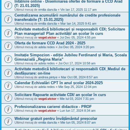
Întâlnire online - Diseminarea ofertei de formare a CCD Arad
(T: 21.01.2025)
Ultimul mesaj de
emilia dancila
«
Vin Ian 17, 2025 11:17 am
Centralizarea acumulării numărului de credite profesionale
transferabile (T: 15.01.2025)
Ultimul mesaj de
emilia dancila
«
Mar Ian 14, 2025 9:41 am
Activitate metodică bibliotecari și responsabili CDI; Solicitare
Plan managerial/ Plan activități/ an școlar în curs
Ultimul mesaj de
vogel.victor
«
Joi Dec 05, 2024 4:55 pm
Oferta de formare CCD Arad 2024 - 2025
Ultimul mesaj de
adela redes
«
Joi Dec 05, 2024 3:20 pm
Invitație Simpozion - ediție Jubileu Ferdinand și Maria, Școala
Gimnazială „Regina Maria”
Ultimul mesaj de
adela redes
«
Joi Oct 17, 2024 10:58 am
Activitate metodică bibliotecari și responsabili CDI_Mediul de
desfășurare: on-line
Ultimul mesaj de
andrea.pintye
«
Mar Oct 08, 2024 8:57 am
Calendar Echivalări CPT în anul școlar 2024-2025
Ultimul mesaj de
adela redes
«
Mie Sep 25, 2024 12:04 pm
Solicitare Rapoarte activitate CDI/ an școlar în curs
Ultimul mesaj de
vogel.victor
«
Mie Iul 03, 2024 7:31 pm
Profesionalizarea carierei didactice - PROF
Ultimul mesaj de
vogel.victor
«
Lun Iun 17, 2024 8:34 am
Webinar gratuit pentru învățământul preșcolar
Ultimul mesaj de
emilia dancila
«
Mie Iun 05, 2024 8:07 am