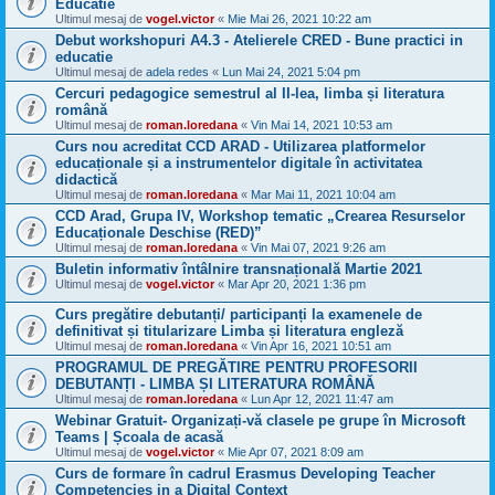
Educatie
Ultimul mesaj de
vogel.victor
«
Mie Mai 26, 2021 10:22 am
Debut workshopuri A4.3 - Atelierele CRED - Bune practici in
educatie
Ultimul mesaj de
adela redes
«
Lun Mai 24, 2021 5:04 pm
Cercuri pedagogice semestrul al II-lea, limba și literatura
română
Ultimul mesaj de
roman.loredana
«
Vin Mai 14, 2021 10:53 am
Curs nou acreditat CCD ARAD - Utilizarea platformelor
educaționale și a instrumentelor digitale în activitatea
didactică
Ultimul mesaj de
roman.loredana
«
Mar Mai 11, 2021 10:04 am
CCD Arad, Grupa IV, Workshop tematic „Crearea Resurselor
Educaționale Deschise (RED)”
Ultimul mesaj de
roman.loredana
«
Vin Mai 07, 2021 9:26 am
Buletin informativ întâlnire transnațională Martie 2021
Ultimul mesaj de
vogel.victor
«
Mar Apr 20, 2021 1:36 pm
Curs pregătire debutanți/ participanți la examenele de
definitivat și titularizare Limba și literatura engleză
Ultimul mesaj de
roman.loredana
«
Vin Apr 16, 2021 10:51 am
PROGRAMUL DE PREGĂTIRE PENTRU PROFESORII
DEBUTANȚI - LIMBA ȘI LITERATURA ROMÂNĂ
Ultimul mesaj de
roman.loredana
«
Lun Apr 12, 2021 11:47 am
Webinar Gratuit- Organizați-vă clasele pe grupe în Microsoft
Teams | Școala de acasă
Ultimul mesaj de
vogel.victor
«
Mie Apr 07, 2021 8:09 am
Curs de formare în cadrul Erasmus Developing Teacher
Competencies in a Digital Context