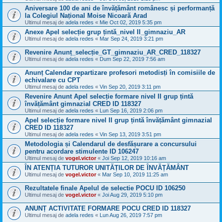
Aniversare 100 de ani de învățământ românesc și performanță
la Colegiul Național Moise Nicoară Arad
Ultimul mesaj de
adela redes
«
Mie Oct 02, 2019 5:35 pm
Anexe Apel selecție grup țintă_nivel II_gimnaziu_AR
Ultimul mesaj de
adela redes
«
Mar Sep 24, 2019 3:21 pm
Revenire Anunț_selecție_GT_gimnaziu_AR_CRED_118327
Ultimul mesaj de
adela redes
«
Dum Sep 22, 2019 7:56 am
Anunț Calendar repartizare profesori metodisți în comisiile de
echivalare cu CPT
Ultimul mesaj de
adela redes
«
Vin Sep 20, 2019 3:11 pm
Revenire Anunt Apel selecție formare nivel II grup țintă
învățământ gimnazial CRED ID 118327
Ultimul mesaj de
adela redes
«
Lun Sep 16, 2019 2:06 pm
Apel selecție formare nivel II grup țintă învățământ gimnazial
CRED ID 118327
Ultimul mesaj de
adela redes
«
Vin Sep 13, 2019 3:51 pm
Metodologia și Calendarul de desfășurare a concursului
pentru acordare stimulente ID 106247
Ultimul mesaj de
vogel.victor
«
Joi Sep 12, 2019 10:16 am
ÎN ATENȚIA TUTUROR UNITĂȚILOR DE ÎNVĂȚĂMÂNT
Ultimul mesaj de
vogel.victor
«
Mar Sep 10, 2019 11:25 am
Rezultatele finale Apelul de selectie POCU ID 106250
Ultimul mesaj de
vogel.victor
«
Joi Aug 29, 2019 5:10 pm
ANUNȚ ACTIVITATE FORMARE POCU CRED ID 118327
Ultimul mesaj de
adela redes
«
Lun Aug 26, 2019 7:57 pm