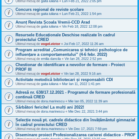
Ultimul mesaj de
gaita iuliana
«
Lun Feb 21, 2022 2:05 pm
Concurs regional de reviste școlare
Ultimul mesaj de
gaita iuliana
«
Lun Feb 21, 2022 1:54 pm
Anunț Revista Școala Vremii-CCD Arad
Ultimul mesaj de
gaita iuliana
«
Vin Feb 18, 2022 12:08 pm
Resursele Educaționale Deschise realizate în cadrul
proiectului CRED
Ultimul mesaj de
vogel.victor
«
Joi Feb 17, 2022 11:26 am
Program acreditat „Comunicarea și tehnici psihologice de
influențare a comportamentului” (4-6 febr. 2022)
Ultimul mesaj de
emilia dancila
«
Vin Ian 28, 2022 2:52 pm
Chestionar de identificare a nevoilor de formare - Proiect
PROF III
Ultimul mesaj de
vogel.victor
«
Vin Ian 28, 2022 9:16 am
Activitate metodică bibliotecari și responsabili CDI
Ultimul mesaj de
gaita iuliana
«
Mar Ian 11, 2022 1:41 pm
Adresă nr. 638/17.12.2021 - Programul de formare profesională
continuă CRED
Ultimul mesaj de
dora.marinescu
«
Mie Ian 05, 2022 11:39 am
Sărbători fericite! La mulți ani 2022!
Ultimul mesaj de
dora.marinescu
«
Mie Dec 22, 2021 3:44 pm
Selecție nouă pt. cadrele didactice din învățământul gimnazial
în cadrul proiectului CRED
Ultimul mesaj de
dora.marinescu
«
Vin Dec 17, 2021 7:59 pm
Diseminare proiect Profesionalizarea carierei didactice - PROF