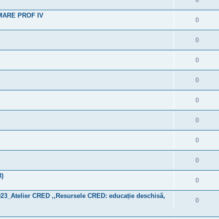
0
MARE PROF IV
0
0
0
0
0
0
0
0
3)
0
023_Atelier CRED ,,Resursele CRED: educație deschisă,
0