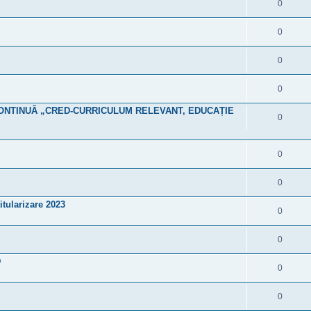
0
0
0
0
NTINUĂ „CRED-CURRICULUM RELEVANT, EDUCAȚIE
0
0
0
titularizare 2023
0
0
D
0
0