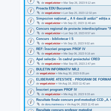
de
vogel.victor
» Mar Sep 26, 2023 9:12 am
Proacta EDU Bucuresti
de
vogel.victor
» Lun Sep 25, 2023 12:32 pm
Simpozion național „ A fi dascăl astăzi” ediția a
de
vogel.victor
» Vin Sep 22, 2023 11:40 am
Concurs regional de proiecte interdisciplin
de
vogel.victor
» Lun Sep 18, 2023 8:57 am
Concurs - bibliotecar I S
de
vogel.victor
» Vin Sep 15, 2023 9:02 am
REF: Înscrieri program PROF IV
de
vogel.victor
» Mie Sep 06, 2023 9:16 am
Apel selecție - în cadrul proiectului CRED
de
vogel.victor
» Mar Sep 05, 2023 2:47 pm
BULETIN INFORMATIV NR.2
de
vogel.victor
» Mie Aug 30, 2023 8:05 pm
ELIBERARE ATESTATE - PROGRAM DE FORMARE 
de
vogel.victor
» Vin Aug 18, 2023 11:42 am
Înscrieri program PROF IV
de
vogel.victor
» Mie Aug 16, 2023 9:33 am
Rezultate finale concurs prof-metodiști CCD „A.
de
dora.marinescu
» Vin Aug 04, 2023 11:43 am
Rezultate concurs profesor metodist