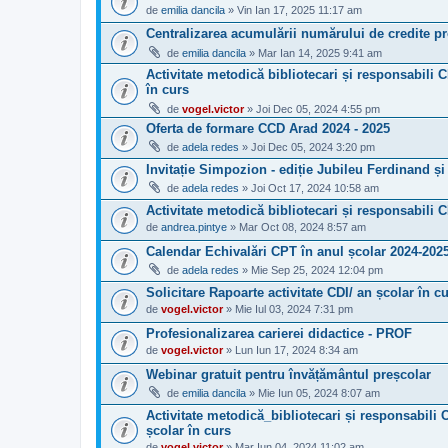
de
emilia dancila
» Vin Ian 17, 2025 11:17 am
Centralizarea acumulării numărului de credite pro
de
emilia dancila
» Mar Ian 14, 2025 9:41 am
Activitate metodică bibliotecari și responsabili C
în curs
de
vogel.victor
» Joi Dec 05, 2024 4:55 pm
Oferta de formare CCD Arad 2024 - 2025
de
adela redes
» Joi Dec 05, 2024 3:20 pm
Invitație Simpozion - ediție Jubileu Ferdinand 
de
adela redes
» Joi Oct 17, 2024 10:58 am
Activitate metodică bibliotecari și responsabili 
de
andrea.pintye
» Mar Oct 08, 2024 8:57 am
Calendar Echivalări CPT în anul școlar 2024-202
de
adela redes
» Mie Sep 25, 2024 12:04 pm
Solicitare Rapoarte activitate CDI/ an școlar în c
de
vogel.victor
» Mie Iul 03, 2024 7:31 pm
Profesionalizarea carierei didactice - PROF
de
vogel.victor
» Lun Iun 17, 2024 8:34 am
Webinar gratuit pentru învățământul preșcolar
de
emilia dancila
» Mie Iun 05, 2024 8:07 am
Activitate metodică_bibliotecari și responsabili C
școlar în curs
de
vogel.victor
» Mar Iun 04, 2024 11:02 am