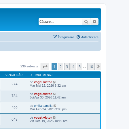
Căutare
Căutare avansată
Înregistrare
Autentificare
Pagina
1
din
10
1
2
3
4
5
10
Următorul
236 subiecte
…
VIZUALIZĂRI
ULTIMUL MESAJ
de
vogel.victor
274
Mar Mai 12, 2026 8:32 am
de
vogel.victor
784
Joi Apr 30, 2026 11:42 am
de
emilia dancila
499
Mar Feb 24, 2026 3:03 pm
de
vogel.victor
648
Vin Dec 19, 2025 10:19 am