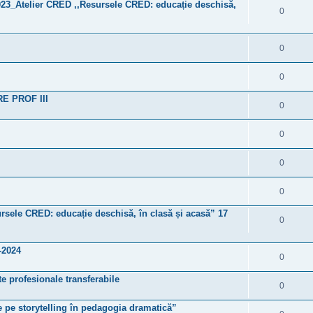
023_Atelier CRED ,,Resursele CRED: educație deschisă,
0
0
0
 PROF III
0
0
0
0
ursele CRED: educație deschisă, în clasă și acasă” 17
0
-2024
0
te profesionale transferabile
0
te pe storytelling în pedagogia dramatică”