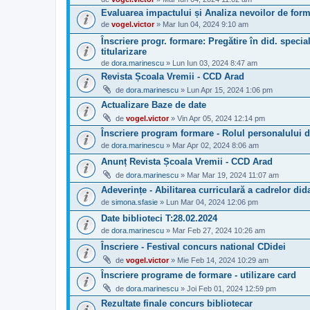
Evaluarea impactului și Analiza nevoilor de form
de
vogel.victor
» Mar Iun 04, 2024 9:10 am
Înscriere progr. formare: Pregătire în did. special
titularizare
de
dora.marinescu
» Lun Iun 03, 2024 8:47 am
Revista Școala Vremii - CCD Arad
de
dora.marinescu
» Lun Apr 15, 2024 1:06 pm
Actualizare Baze de date
de
vogel.victor
» Vin Apr 05, 2024 12:14 pm
Înscriere program formare - Rolul personalului did
de
dora.marinescu
» Mar Apr 02, 2024 8:06 am
Anunț Revista Școala Vremii - CCD Arad
de
dora.marinescu
» Mar Mar 19, 2024 11:07 am
Adeverințe - Abilitarea curriculară a cadrelor di
de
simona.sfasie
» Lun Mar 04, 2024 12:06 pm
Date biblioteci T:28.02.2024
de
dora.marinescu
» Mar Feb 27, 2024 10:26 am
Înscriere - Festival concurs national CDidei
de
vogel.victor
» Mie Feb 14, 2024 10:29 am
Înscriere programe de formare - utilizare card
de
dora.marinescu
» Joi Feb 01, 2024 12:59 pm
Rezultate finale concurs bibliotecar