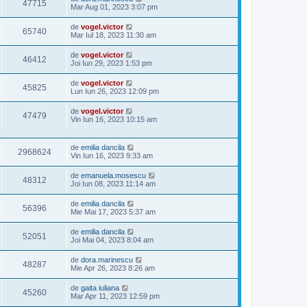
47715
Mar Aug 01, 2023 3:07 pm
de
vogel.victor
65740
Mar Iul 18, 2023 11:30 am
de
vogel.victor
46412
Joi Iun 29, 2023 1:53 pm
de
vogel.victor
45825
Lun Iun 26, 2023 12:09 pm
de
vogel.victor
47479
Vin Iun 16, 2023 10:15 am
de
emilia dancila
2968624
Vin Iun 16, 2023 9:33 am
de
emanuela.mosescu
48312
Joi Iun 08, 2023 11:14 am
de
emilia dancila
56396
Mie Mai 17, 2023 5:37 am
de
emilia dancila
52051
Joi Mai 04, 2023 8:04 am
de
dora.marinescu
48287
Mie Apr 26, 2023 8:26 am
de
gaita iuliana
45260
Mar Apr 11, 2023 12:59 pm