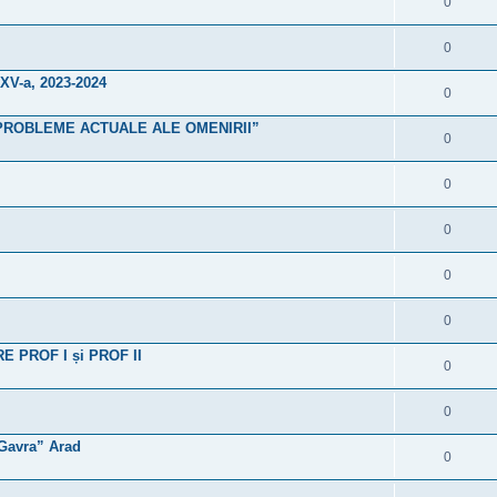
0
0
 XV-a, 2023-2024
0
are ”PROBLEME ACTUALE ALE OMENIRII”
0
0
0
0
0
PROF I și PROF II
0
0
 Gavra” Arad
0