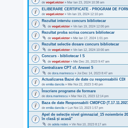
de
vogel.victor
» Mar Ian 23, 2024 10:38 am
ELIBERARE CERTIFICATE - PROGRAM DE FOR
de
vogel.victor
» Vin Ian 19, 2024 12:10 pm
Rezultat interviu concurs bibliotecar
de
vogel.victor
» Vin Ian 19, 2024 12:00 pm
Rezultat proba scrisa concurs bibliotecar
de
vogel.victor
» Mie Ian 17, 2024 1:01 pm
Rezultat selectie dosare concurs bibliotecar
de
vogel.victor
» Vin Ian 12, 2024 10:00 am
Concurs - bibliotecar I S
de
vogel.victor
» Mie Dec 20, 2023 9:47 am
Centralizare CPT cf. Anexei 5
de
dora.marinescu
» Joi Dec 14, 2023 8:47 am
Actualizarea Bazei de date cu responsabilii CDI
de
emilia dancila
» Mie Noi 22, 2023 3:40 pm
Înscriere programe de formare
de
dora.marinescu
» Mar Noi 21, 2023 12:14 pm
Baza de date Responsabili CMDFCD (T.17.11.202
de
emilia dancila
» Lun Noi 13, 2023 1:57 pm
Apel de selecție nivel gimnazial_15 noiembrie 2
în clasă și acasă”
de
adela redes
» Vin Noi 10, 2023 8:17 am