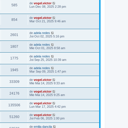
de
vogel.victor
585
Lun Dec 08, 2025 2:28 pm
de
vogel.victor
854
Mar Oct 21, 2025 9:46 am
de
adela redes
2601
Joi Oct 02, 2025 5:16 pm
de
adela redes
1807
Mie Oct 01, 2025 8:58 am
de
adela redes
1775
Joi Sep 25, 2025 10:39 am
de
adela redes
1945
Mar Sep 09, 2025 1:47 pm
de
vogel.victor
33309
Mie Mai 14, 2025 9:33 am
de
vogel.victor
24176
Mie Mai 14, 2025 9:25 am
de
vogel.victor
135506
Lun Mar 17, 2025 4:42 pm
de
vogel.victor
51260
Joi Feb 06, 2025 1:00 pm
de
emilia dancila