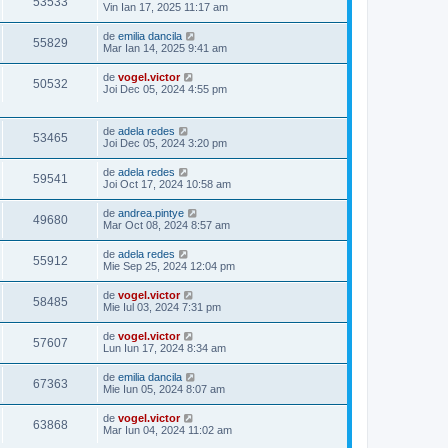
53533
Vin Ian 17, 2025 11:17 am
de
emilia dancila
55829
Mar Ian 14, 2025 9:41 am
de
vogel.victor
50532
Joi Dec 05, 2024 4:55 pm
de
adela redes
53465
Joi Dec 05, 2024 3:20 pm
de
adela redes
59541
Joi Oct 17, 2024 10:58 am
de
andrea.pintye
49680
Mar Oct 08, 2024 8:57 am
de
adela redes
55912
Mie Sep 25, 2024 12:04 pm
de
vogel.victor
58485
Mie Iul 03, 2024 7:31 pm
de
vogel.victor
57607
Lun Iun 17, 2024 8:34 am
de
emilia dancila
67363
Mie Iun 05, 2024 8:07 am
de
vogel.victor
63868
Mar Iun 04, 2024 11:02 am