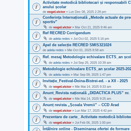
Activitate metodică bibliotecari și responsabili C
anului școlar
de
vogel.victor
» Lun Dec 08, 2025 2:28 pm
Conferința Internațională „Metode actuale de pred
sportiv”
de
vogel.victor
» Mar Oct 21, 2025 9:46 am
Ref RECRED Corrigendum
de
adela redes
» Joi Oct 02, 2025 5:16 pm
Apel de selecție RECRED SMIS321024
de
adela redes
» Mie Oct 01, 2025 8:58 am
Ref. mesaj Metodologie echivalare ECTS_an școl
de
adela redes
» Joi Sep 25, 2025 10:39 am
Metodologie echivalare ECTS_an școlar 2025-20
de
adela redes
» Mar Sep 09, 2025 1:47 pm
Invitație_Festival-Doina-Bistrei-ed. - a XII - 2025
de
vogel.victor
» Mie Mai 14, 2025 9:33 am
Anunt_Revista națională „DIDACTICA PLUS” nr. 
de
vogel.victor
» Mie Mai 14, 2025 9:25 am
Anunț revista „Școala Vremii” – CCD Arad
de
vogel.victor
» Lun Mar 17, 2025 4:42 pm
Prezentare de carte_ Activitate metodică bibliote
de
vogel.victor
» Joi Feb 06, 2025 1:00 pm
Întâlnire online - Diseminarea ofertei de formare