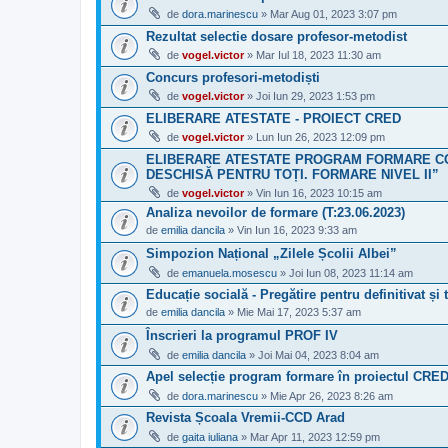
de
dora.marinescu
» Mar Aug 01, 2023 3:07 pm
Rezultat selectie dosare profesor-metodist
de
vogel.victor
» Mar Iul 18, 2023 11:30 am
Concurs profesori-metodiști
de
vogel.victor
» Joi Iun 29, 2023 1:53 pm
ELIBERARE ATESTATE - PROIECT CRED
de
vogel.victor
» Lun Iun 26, 2023 12:09 pm
ELIBERARE ATESTATE PROGRAM FORMARE CO
DESCHISĂ PENTRU TOȚI. FORMARE NIVEL II”
de
vogel.victor
» Vin Iun 16, 2023 10:15 am
Analiza nevoilor de formare (T:23.06.2023)
de
emilia dancila
» Vin Iun 16, 2023 9:33 am
Simpozion Național „Zilele Școlii Albei”
de
emanuela.mosescu
» Joi Iun 08, 2023 11:14 am
Educație socială - Pregătire pentru definitivat și 
de
emilia dancila
» Mie Mai 17, 2023 5:37 am
Înscrieri la programul PROF IV
de
emilia dancila
» Joi Mai 04, 2023 8:04 am
Apel selecție program formare în proiectul CRE
de
dora.marinescu
» Mie Apr 26, 2023 8:26 am
Revista Școala Vremii-CCD Arad
de
gaita iuliana
» Mar Apr 11, 2023 12:59 pm