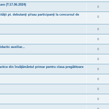
are (T:17.06.2024)
0
ităţii pt. debutanţi şi/sau participanţi la concursul de
0
0
0
actic auxiliar...
0
0
dactice din învăţământul primar pentru clasa pregătitoare
0
0
0
0