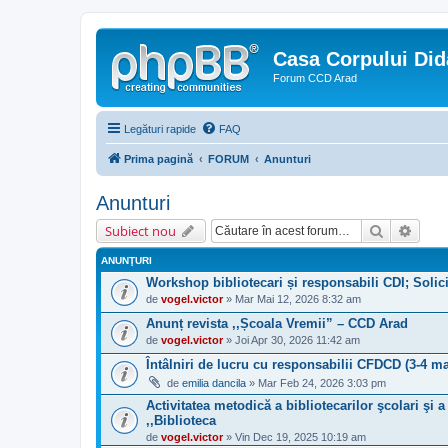
Casa Corpului Did
Forum CCD Arad
Legături rapide
FAQ
Prima pagină
FORUM
Anunturi
Anunturi
Căutare
Căuta
Subiect nou
ANUNŢURI
Workshop bibliotecari și responsabili CDI; Solici
de
vogel.victor
» Mar Mai 12, 2026 8:32 am
Anunț revista ,,Școala Vremii” – CCD Arad
de
vogel.victor
» Joi Apr 30, 2026 11:42 am
Întâlniri de lucru cu responsabilii CFDCD (3-4 ma
de
emilia dancila
» Mar Feb 24, 2026 3:03 pm
Activitatea metodică a bibliotecarilor şcolari şi 
,,Biblioteca
de
vogel.victor
» Vin Dec 19, 2025 10:19 am