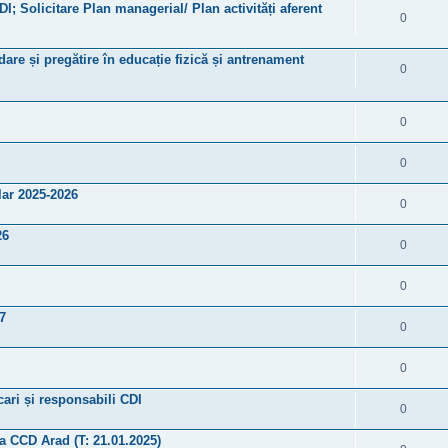
DI; Solicitare Plan managerial/ Plan activități aferent
0
are și pregătire în educație fizică și antrenament
0
0
0
ar 2025-2026
0
26
0
0
7
0
0
cari și responsabili CDI
0
 a CCD Arad (T: 21.01.2025)