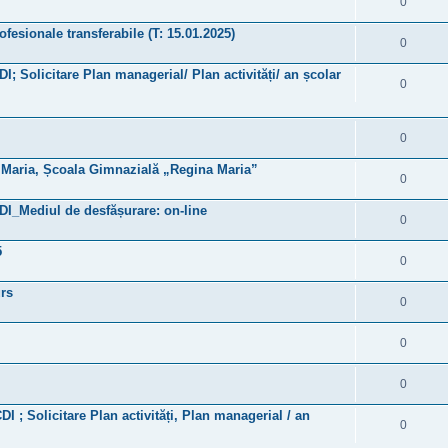
0
fesionale transferabile (T: 15.01.2025)
0
DI; Solicitare Plan managerial/ Plan activități/ an școlar
0
0
și Maria, Școala Gimnazială „Regina Maria”
0
CDI_Mediul de desfășurare: on-line
0
5
0
urs
0
0
0
DI ; Solicitare Plan activități, Plan managerial / an
0