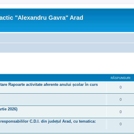
actic "Alexandru Gavra" Arad
re avansată
RĂSPUNSURI
tare Rapoarte activitate aferente anului școlar în curs
0
0
rtie 2026)
0
a responsabililor C.D.I. din județul Arad, cu tematica:
0