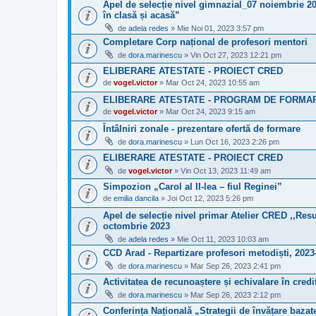
Apel de selecție nivel gimnazial_07 noiembrie 2
în clasă și acasă”
de
adela redes
» Mie Noi 01, 2023 3:57 pm
Completare Corp național de profesori mentori
de
dora.marinescu
» Vin Oct 27, 2023 12:21 pm
ELIBERARE ATESTATE - PROIECT CRED
de
vogel.victor
» Mar Oct 24, 2023 10:55 am
ELIBERARE ATESTATE - PROGRAM DE FORMARE
de
vogel.victor
» Mar Oct 24, 2023 9:15 am
Întâlniri zonale - prezentare ofertă de formare
de
dora.marinescu
» Lun Oct 16, 2023 2:26 pm
ELIBERARE ATESTATE - PROIECT CRED
de
vogel.victor
» Vin Oct 13, 2023 11:49 am
Simpozion „Carol al II-lea – fiul Reginei”
de
emilia dancila
» Joi Oct 12, 2023 5:26 pm
Apel de selecție nivel primar Atelier CRED ,,Res
octombrie 2023
de
adela redes
» Mie Oct 11, 2023 10:03 am
CCD Arad - Repartizare profesori metodiști, 2023
de
dora.marinescu
» Mar Sep 26, 2023 2:41 pm
Activitatea de recunoaștere și echivalare în credi
de
dora.marinescu
» Mar Sep 26, 2023 2:12 pm
Conferința Națională „Strategii de învățare baza