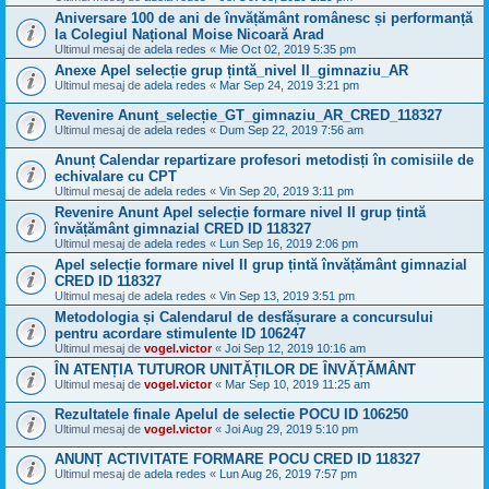
Aniversare 100 de ani de învățământ românesc și performanță
la Colegiul Național Moise Nicoară Arad
Ultimul mesaj de
adela redes
«
Mie Oct 02, 2019 5:35 pm
Anexe Apel selecție grup țintă_nivel II_gimnaziu_AR
Ultimul mesaj de
adela redes
«
Mar Sep 24, 2019 3:21 pm
Revenire Anunț_selecție_GT_gimnaziu_AR_CRED_118327
Ultimul mesaj de
adela redes
«
Dum Sep 22, 2019 7:56 am
Anunț Calendar repartizare profesori metodisți în comisiile de
echivalare cu CPT
Ultimul mesaj de
adela redes
«
Vin Sep 20, 2019 3:11 pm
Revenire Anunt Apel selecție formare nivel II grup țintă
învățământ gimnazial CRED ID 118327
Ultimul mesaj de
adela redes
«
Lun Sep 16, 2019 2:06 pm
Apel selecție formare nivel II grup țintă învățământ gimnazial
CRED ID 118327
Ultimul mesaj de
adela redes
«
Vin Sep 13, 2019 3:51 pm
Metodologia și Calendarul de desfășurare a concursului
pentru acordare stimulente ID 106247
Ultimul mesaj de
vogel.victor
«
Joi Sep 12, 2019 10:16 am
ÎN ATENȚIA TUTUROR UNITĂȚILOR DE ÎNVĂȚĂMÂNT
Ultimul mesaj de
vogel.victor
«
Mar Sep 10, 2019 11:25 am
Rezultatele finale Apelul de selectie POCU ID 106250
Ultimul mesaj de
vogel.victor
«
Joi Aug 29, 2019 5:10 pm
ANUNȚ ACTIVITATE FORMARE POCU CRED ID 118327
Ultimul mesaj de
adela redes
«
Lun Aug 26, 2019 7:57 pm