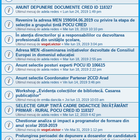
ANUNT DEPUNERE DOCUMENTE CRED ID 118327
Ultimul mesaj de
adela redes
«
Lun Iun 24, 2019 1:49 pm
Revenire la adresa MEN 1590/04.06.2019 cu privire la etapa de
selecție a grupului țintă POCU CRED
Ultimul mesaj de
adela redes
«
Mie Iun 19, 2019 10:10 pm
În atenţia directorilor şi a responsabililor cu dezvoltarea
profesională din unităţile şcolare,
Ultimul mesaj de
vogel.victor
«
Mie Iun 19, 2019 3:04 pm
Adresa MEN -diseminarea inițiativelor dezvoltate de Consiliul
Europei in domeniul educației
Ultimul mesaj de
adela redes
«
Mar Iun 18, 2019 2:55 pm
Anunt selectie posturi experti POCU ID 106615
Ultimul mesaj de
adela redes
«
Mar Iun 18, 2019 2:22 pm
Anunt selectie Coordonator Partener 2CCD Arad
Ultimul mesaj de
adela redes
«
Vin Iun 14, 2019 3:46 pm
Workshop „Evidența colecțiilor de bibliotecă. Casarea
publicațiilor”
Ultimul mesaj de
emilia dancila
«
Joi Iun 13, 2019 10:03 am
SELECȚIE GRUP ȚINTĂ CADRE DIDACTICE ÎNVĂȚĂMÂNT
PRIMAR - RURAL POCU CRED ID 118327
Ultimul mesaj de
adela redes
«
Mie Iun 12, 2019 4:42 pm
Chestionar analiza și impact a programelor de formare din
anul școlar 2018-2019
Ultimul mesaj de
vogel.victor
«
Vin Mai 31, 2019 1:12 pm
Prelungirea perioadei de depunere a dosarelor de candidatură