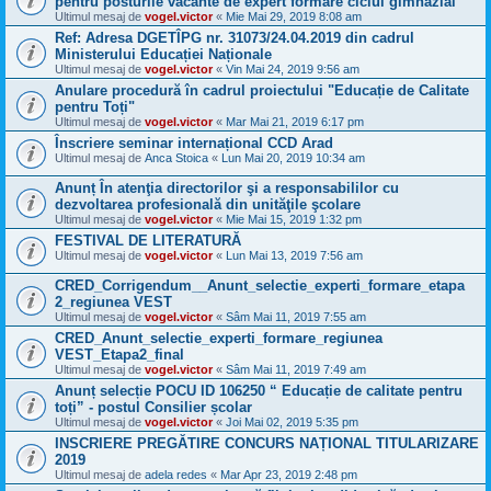
pentru posturile vacante de expert formare ciclul gimnazial
Ultimul mesaj de
vogel.victor
«
Mie Mai 29, 2019 8:08 am
Ref: Adresa DGETÎPG nr. 31073/24.04.2019 din cadrul
Ministerului Educației Naționale
Ultimul mesaj de
vogel.victor
«
Vin Mai 24, 2019 9:56 am
Anulare procedură în cadrul proiectului "Educație de Calitate
pentru Toți"
Ultimul mesaj de
vogel.victor
«
Mar Mai 21, 2019 6:17 pm
Înscriere seminar internațional CCD Arad
Ultimul mesaj de
Anca Stoica
«
Lun Mai 20, 2019 10:34 am
Anunț În atenţia directorilor şi a responsabililor cu
dezvoltarea profesională din unităţile şcolare
Ultimul mesaj de
vogel.victor
«
Mie Mai 15, 2019 1:32 pm
FESTIVAL DE LITERATURĂ
Ultimul mesaj de
vogel.victor
«
Lun Mai 13, 2019 7:56 am
CRED_Corrigendum__Anunt_selectie_experti_formare_etapa
2_regiunea VEST
Ultimul mesaj de
vogel.victor
«
Sâm Mai 11, 2019 7:55 am
CRED_Anunt_selectie_experti_formare_regiunea
VEST_Etapa2_final
Ultimul mesaj de
vogel.victor
«
Sâm Mai 11, 2019 7:49 am
Anunț selecție POCU ID 106250 “ Educație de calitate pentru
toți” - postul Consilier școlar
Ultimul mesaj de
vogel.victor
«
Joi Mai 02, 2019 5:35 pm
INSCRIERE PREGĂTIRE CONCURS NAȚIONAL TITULARIZARE
2019
Ultimul mesaj de
adela redes
«
Mar Apr 23, 2019 2:48 pm