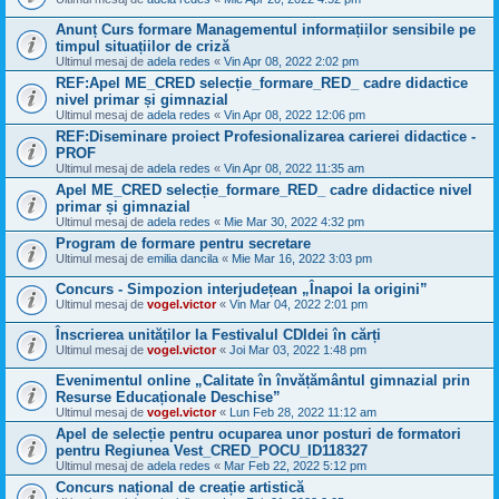
Anunț Curs formare Managementul informațiilor sensibile pe
timpul situațiilor de criză
Ultimul mesaj de
adela redes
«
Vin Apr 08, 2022 2:02 pm
REF:Apel ME_CRED selecție_formare_RED_ cadre didactice
nivel primar și gimnazial
Ultimul mesaj de
adela redes
«
Vin Apr 08, 2022 12:06 pm
REF:Diseminare proiect Profesionalizarea carierei didactice -
PROF
Ultimul mesaj de
adela redes
«
Vin Apr 08, 2022 11:35 am
Apel ME_CRED selecție_formare_RED_ cadre didactice nivel
primar și gimnazial
Ultimul mesaj de
adela redes
«
Mie Mar 30, 2022 4:32 pm
Program de formare pentru secretare
Ultimul mesaj de
emilia dancila
«
Mie Mar 16, 2022 3:03 pm
Concurs - Simpozion interjudețean „Înapoi la origini”
Ultimul mesaj de
vogel.victor
«
Vin Mar 04, 2022 2:01 pm
Înscrierea unităților la Festivalul CDIdei în cărți
Ultimul mesaj de
vogel.victor
«
Joi Mar 03, 2022 1:48 pm
Evenimentul online „Calitate în învățământul gimnazial prin
Resurse Educaționale Deschise”
Ultimul mesaj de
vogel.victor
«
Lun Feb 28, 2022 11:12 am
Apel de selecție pentru ocuparea unor posturi de formatori
pentru Regiunea Vest_CRED_POCU_ID118327
Ultimul mesaj de
adela redes
«
Mar Feb 22, 2022 5:12 pm
Concurs național de creație artistică