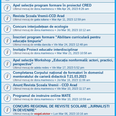
Apel selecție program formare în proiectul CRED
Ultimul mesaj de
dora.marinescu
«
Mie Apr 26, 2023 8:26 am
Revista Școala Vremii-CCD Arad
Ultimul mesaj de
gaita iuliana
«
Mar Apr 11, 2023 12:59 pm
Concurs interjudețean de ecologie
Ultimul mesaj de
dora.marinescu
«
Joi Mar 30, 2023 10:12 am
Înscrieri program formare ”Abilitare curriculară pentru
educație timpurie”
Ultimul mesaj de
emilia dancila
«
Vin Mar 24, 2023 12:48 pm
Invitație Proiect educativ interdisciplinar
Ultimul mesaj de
dora.marinescu
«
Mar Mar 21, 2023 10:58 am
Apel selecție Workshop „Educația nonformală: actori, practici,
perspective”
Ultimul mesaj de
adela redes
«
Vin Mar 17, 2023 5:52 pm
Completarea Corpului național de formatori în domeniul
mentoratului de carieră didactică T:21.03.2023
Ultimul mesaj de
dora.marinescu
«
Joi Mar 16, 2023 11:06 am
Anunț Revista Școala Vremii - CCD Arad
Ultimul mesaj de
dora.marinescu
«
Vin Mar 10, 2023 11:17 am
Programul de instruire online MATE
Ultimul mesaj de
dora.marinescu
«
Vin Mar 10, 2023 10:59 am
CONCURS REGIONAL DE REVISTE ȘCOLARE „JURNALIȘTI
ÎN DEVENIRE”
Ultimul mesaj de
vogel.victor
«
Lun Mar 06, 2023 10:16 am