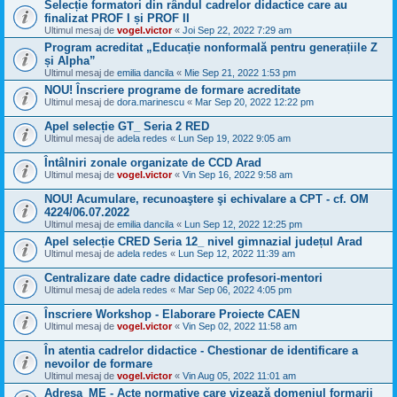
Selecție formatori din rândul cadrelor didactice care au
finalizat PROF I și PROF II
Ultimul mesaj de
vogel.victor
«
Joi Sep 22, 2022 7:29 am
Program acreditat „Educație nonformală pentru generațiile Z
și Alpha”
Ultimul mesaj de
emilia dancila
«
Mie Sep 21, 2022 1:53 pm
NOU! Înscriere programe de formare acreditate
Ultimul mesaj de
dora.marinescu
«
Mar Sep 20, 2022 12:22 pm
Apel selecție GT_ Seria 2 RED
Ultimul mesaj de
adela redes
«
Lun Sep 19, 2022 9:05 am
Întâlniri zonale organizate de CCD Arad
Ultimul mesaj de
vogel.victor
«
Vin Sep 16, 2022 9:58 am
NOU! Acumulare, recunoaştere şi echivalare a CPT - cf. OM
4224/06.07.2022
Ultimul mesaj de
emilia dancila
«
Lun Sep 12, 2022 12:25 pm
Apel selecție CRED Seria 12_ nivel gimnazial județul Arad
Ultimul mesaj de
adela redes
«
Lun Sep 12, 2022 11:39 am
Centralizare date cadre didactice profesori-mentori
Ultimul mesaj de
adela redes
«
Mar Sep 06, 2022 4:05 pm
Înscriere Workshop - Elaborare Proiecte CAEN
Ultimul mesaj de
vogel.victor
«
Vin Sep 02, 2022 11:58 am
În atentia cadrelor didactice - Chestionar de identificare a
nevoilor de formare
Ultimul mesaj de
vogel.victor
«
Vin Aug 05, 2022 11:01 am
Adresa_ME - Acte normative care vizează domeniul formarii