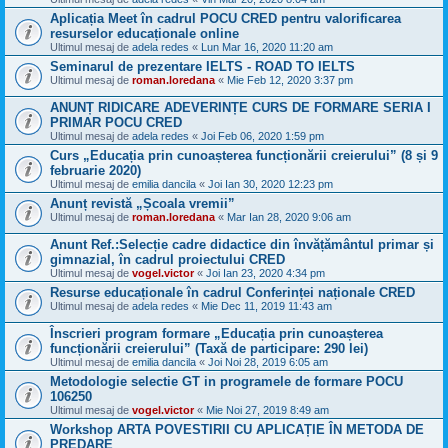
Aplicația Meet în cadrul POCU CRED pentru valorificarea
resurselor educaționale online
Ultimul mesaj de
adela redes
«
Lun Mar 16, 2020 11:20 am
Seminarul de prezentare IELTS - ROAD TO IELTS
Ultimul mesaj de
roman.loredana
«
Mie Feb 12, 2020 3:37 pm
ANUNȚ RIDICARE ADEVERINȚE CURS DE FORMARE SERIA I
PRIMAR POCU CRED
Ultimul mesaj de
adela redes
«
Joi Feb 06, 2020 1:59 pm
Curs „Educația prin cunoașterea funcționării creierului” (8 și 9
februarie 2020)
Ultimul mesaj de
emilia dancila
«
Joi Ian 30, 2020 12:23 pm
Anunț revistă „Școala vremii”
Ultimul mesaj de
roman.loredana
«
Mar Ian 28, 2020 9:06 am
Anunt Ref.:Selecție cadre didactice din învățământul primar și
gimnazial, în cadrul proiectului CRED
Ultimul mesaj de
vogel.victor
«
Joi Ian 23, 2020 4:34 pm
Resurse educaționale în cadrul Conferinței naționale CRED
Ultimul mesaj de
adela redes
«
Mie Dec 11, 2019 11:43 am
Înscrieri program formare „Educația prin cunoașterea
funcționării creierului” (Taxă de participare: 290 lei)
Ultimul mesaj de
emilia dancila
«
Joi Noi 28, 2019 6:05 am
Metodologie selectie GT in programele de formare POCU
106250
Ultimul mesaj de
vogel.victor
«
Mie Noi 27, 2019 8:49 am
Workshop ARTA POVESTIRII CU APLICAȚIE ÎN METODA DE
PREDARE