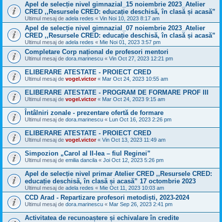
Apel de selecție nivel gimnazial_15 noiembrie 2023_Atelier
CRED ,,Resursele CRED: educație deschisă, în clasă și acasă”
Ultimul mesaj de
adela redes
«
Vin Noi 10, 2023 8:17 am
Apel de selecție nivel gimnazial_07 noiembrie 2023_Atelier
CRED ,,Resursele CRED: educație deschisă, în clasă și acasă”
Ultimul mesaj de
adela redes
«
Mie Noi 01, 2023 3:57 pm
Completare Corp național de profesori mentori
Ultimul mesaj de
dora.marinescu
«
Vin Oct 27, 2023 12:21 pm
ELIBERARE ATESTATE - PROIECT CRED
Ultimul mesaj de
vogel.victor
«
Mar Oct 24, 2023 10:55 am
ELIBERARE ATESTATE - PROGRAM DE FORMARE PROF III
Ultimul mesaj de
vogel.victor
«
Mar Oct 24, 2023 9:15 am
Întâlniri zonale - prezentare ofertă de formare
Ultimul mesaj de
dora.marinescu
«
Lun Oct 16, 2023 2:26 pm
ELIBERARE ATESTATE - PROIECT CRED
Ultimul mesaj de
vogel.victor
«
Vin Oct 13, 2023 11:49 am
Simpozion „Carol al II-lea – fiul Reginei”
Ultimul mesaj de
emilia dancila
«
Joi Oct 12, 2023 5:26 pm
Apel de selecție nivel primar Atelier CRED ,,Resursele CRED:
educație deschisă, în clasă și acasă” 17 octombrie 2023
Ultimul mesaj de
adela redes
«
Mie Oct 11, 2023 10:03 am
CCD Arad - Repartizare profesori metodiști, 2023-2024
Ultimul mesaj de
dora.marinescu
«
Mar Sep 26, 2023 2:41 pm
Activitatea de recunoaștere și echivalare în credite