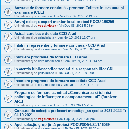
Ultimul mesaj de
emilia dancila
«
Mie Dec 15, 2021 12:15 pm
Atestate de formare continuă - program Calitate în evaluare şi
examinare (CEE)
Ultimul mesaj de
emilia dancila
«
Mar Dec 07, 2021 2:19 pm
Anunț selecție expert mentor local proiect POCU 106250
Ultimul mesaj de
vogel.victor
«
Vin Dec 03, 2021 5:28 pm
Actualizare baze de date CCD Arad
Ultimul mesaj de
gaita iuliana
«
Lun Noi 15, 2021 12:07 pm
Întâlniri reprezentanți formare continuă - CCD Arad
Ultimul mesaj de
dora.marinescu
«
Vin Oct 15, 2021 8:07 am
Înscriere programe de formare CCD Arad
Ultimul mesaj de
dora.marinescu
«
Sâm Oct 09, 2021 11:14 am
În atenția bibliotecarilor școlari și a responsabililor CDI
Ultimul mesaj de
gaita iuliana
«
Lun Oct 04, 2021 9:01 am
Înscriere programe de formare acreditate CCD Arad
Ultimul mesaj de
dora.marinescu
«
Vin Oct 01, 2021 11:21 am
Program de formare acreditat „Comunicarea și tehnici
psihologice de influențare a comportamentului” (furnizor
ARCI)
Ultimul mesaj de
emilia dancila
«
Joi Sep 30, 2021 5:23 am
Concurs de selecție profesori metodiști_an școlar 2021-2022 T:
04.10.2021
Ultimul mesaj de
vogel.victor
«
Joi Sep 23, 2021 3:31 pm
Apel selecție grup țintă proiect POCU/904/6/25/146589
Ultimul mesaj de
dora.marinescu
«
Mie Sep 15, 2021 10:55 am