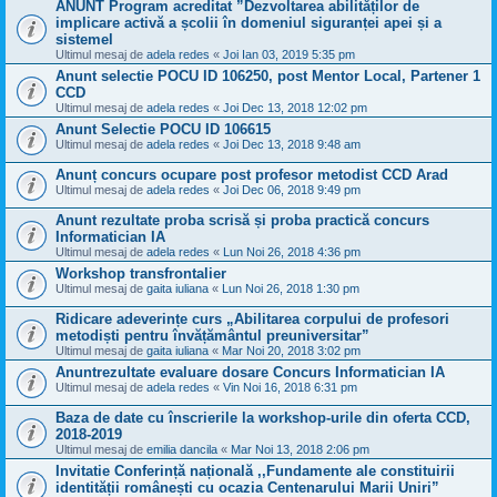
ANUNT Program acreditat ”Dezvoltarea abilităților de
implicare activă a școlii în domeniul siguranței apei și a
sistemel
Ultimul mesaj de
adela redes
«
Joi Ian 03, 2019 5:35 pm
Anunt selectie POCU ID 106250, post Mentor Local, Partener 1
CCD
Ultimul mesaj de
adela redes
«
Joi Dec 13, 2018 12:02 pm
Anunt Selectie POCU ID 106615
Ultimul mesaj de
adela redes
«
Joi Dec 13, 2018 9:48 am
Anunț concurs ocupare post profesor metodist CCD Arad
Ultimul mesaj de
adela redes
«
Joi Dec 06, 2018 9:49 pm
Anunt rezultate proba scrisă și proba practică concurs
Informatician IA
Ultimul mesaj de
adela redes
«
Lun Noi 26, 2018 4:36 pm
Workshop transfrontalier
Ultimul mesaj de
gaita iuliana
«
Lun Noi 26, 2018 1:30 pm
Ridicare adeverințe curs „Abilitarea corpului de profesori
metodiști pentru învățământul preuniversitar”
Ultimul mesaj de
gaita iuliana
«
Mar Noi 20, 2018 3:02 pm
Anuntrezultate evaluare dosare Concurs Informatician IA
Ultimul mesaj de
adela redes
«
Vin Noi 16, 2018 6:31 pm
Baza de date cu înscrierile la workshop-urile din oferta CCD,
2018-2019
Ultimul mesaj de
emilia dancila
«
Mar Noi 13, 2018 2:06 pm
Invitatie Conferință națională ,,Fundamente ale constituirii
identității românești cu ocazia Centenarului Marii Uniri”