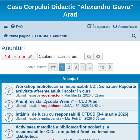
Casa Corpului Didactic "Alexandru Gavra"
Arad
FAQ
Înregistrare
Autentificare
C
Prima pagină
FORUM
Anunturi
ă
Anunturi
u
Căutare
Căutare avansată
Subiect nou
t
a
Pagina
1
din
10
1
2
3
4
5
10
Următorul
236 subiecte
…
r
Anunţuri
e
Workshop bibliotecari și responsabili CDI; Solicitare Rapoarte
activitate aferente anului școlar în curs
Ultimul mesaj de
vogel.victor
«
Mar Mai 12, 2026 8:32 am
Anunț revista ,,Școala Vremii” – CCD Arad
Ultimul mesaj de
vogel.victor
«
Joi Apr 30, 2026 11:42 am
Întâlniri de lucru cu responsabilii CFDCD (3-4 martie 2026)
Ultimul mesaj de
emilia dancila
«
Mar Feb 24, 2026 3:03 pm
Activitatea metodică a bibliotecarilor şcolari şi a
responsabililor C.D.I. din județul Arad, cu tematica:
,,Biblioteca