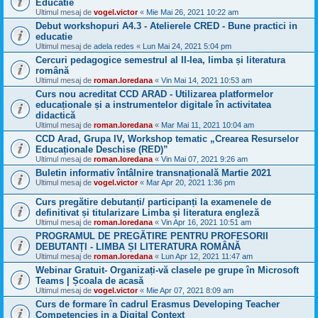
Educatie
Ultimul mesaj de
vogel.victor
«
Mie Mai 26, 2021 10:22 am
Debut workshopuri A4.3 - Atelierele CRED - Bune practici in
educatie
Ultimul mesaj de
adela redes
«
Lun Mai 24, 2021 5:04 pm
Cercuri pedagogice semestrul al II-lea, limba și literatura
română
Ultimul mesaj de
roman.loredana
«
Vin Mai 14, 2021 10:53 am
Curs nou acreditat CCD ARAD - Utilizarea platformelor
educaționale și a instrumentelor digitale în activitatea
didactică
Ultimul mesaj de
roman.loredana
«
Mar Mai 11, 2021 10:04 am
CCD Arad, Grupa IV, Workshop tematic „Crearea Resurselor
Educaționale Deschise (RED)”
Ultimul mesaj de
roman.loredana
«
Vin Mai 07, 2021 9:26 am
Buletin informativ întâlnire transnațională Martie 2021
Ultimul mesaj de
vogel.victor
«
Mar Apr 20, 2021 1:36 pm
Curs pregătire debutanți/ participanți la examenele de
definitivat și titularizare Limba și literatura engleză
Ultimul mesaj de
roman.loredana
«
Vin Apr 16, 2021 10:51 am
PROGRAMUL DE PREGĂTIRE PENTRU PROFESORII
DEBUTANȚI - LIMBA ȘI LITERATURA ROMÂNĂ
Ultimul mesaj de
roman.loredana
«
Lun Apr 12, 2021 11:47 am
Webinar Gratuit- Organizați-vă clasele pe grupe în Microsoft
Teams | Școala de acasă
Ultimul mesaj de
vogel.victor
«
Mie Apr 07, 2021 8:09 am
Curs de formare în cadrul Erasmus Developing Teacher
Competencies in a Digital Context