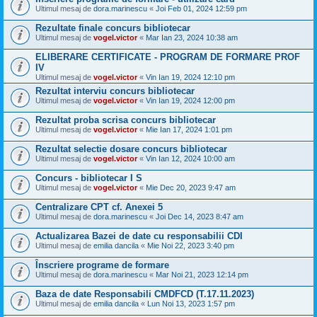
Ultimul mesaj de
dora.marinescu
«
Joi Feb 01, 2024 12:59 pm
Rezultate finale concurs bibliotecar
Ultimul mesaj de
vogel.victor
«
Mar Ian 23, 2024 10:38 am
ELIBERARE CERTIFICATE - PROGRAM DE FORMARE PROF
IV
Ultimul mesaj de
vogel.victor
«
Vin Ian 19, 2024 12:10 pm
Rezultat interviu concurs bibliotecar
Ultimul mesaj de
vogel.victor
«
Vin Ian 19, 2024 12:00 pm
Rezultat proba scrisa concurs bibliotecar
Ultimul mesaj de
vogel.victor
«
Mie Ian 17, 2024 1:01 pm
Rezultat selectie dosare concurs bibliotecar
Ultimul mesaj de
vogel.victor
«
Vin Ian 12, 2024 10:00 am
Concurs - bibliotecar I S
Ultimul mesaj de
vogel.victor
«
Mie Dec 20, 2023 9:47 am
Centralizare CPT cf. Anexei 5
Ultimul mesaj de
dora.marinescu
«
Joi Dec 14, 2023 8:47 am
Actualizarea Bazei de date cu responsabilii CDI
Ultimul mesaj de
emilia dancila
«
Mie Noi 22, 2023 3:40 pm
Înscriere programe de formare
Ultimul mesaj de
dora.marinescu
«
Mar Noi 21, 2023 12:14 pm
Baza de date Responsabili CMDFCD (T.17.11.2023)
Ultimul mesaj de
emilia dancila
«
Lun Noi 13, 2023 1:57 pm