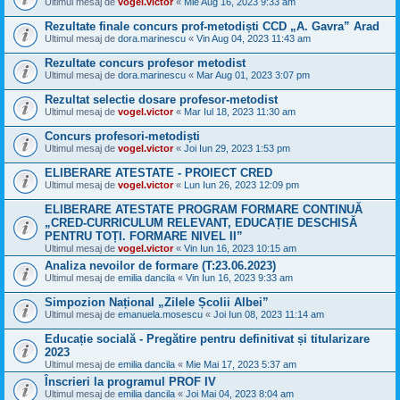
Ultimul mesaj de
vogel.victor
«
Mie Aug 16, 2023 9:33 am
Rezultate finale concurs prof-metodiști CCD „A. Gavra” Arad
Ultimul mesaj de
dora.marinescu
«
Vin Aug 04, 2023 11:43 am
Rezultate concurs profesor metodist
Ultimul mesaj de
dora.marinescu
«
Mar Aug 01, 2023 3:07 pm
Rezultat selectie dosare profesor-metodist
Ultimul mesaj de
vogel.victor
«
Mar Iul 18, 2023 11:30 am
Concurs profesori-metodiști
Ultimul mesaj de
vogel.victor
«
Joi Iun 29, 2023 1:53 pm
ELIBERARE ATESTATE - PROIECT CRED
Ultimul mesaj de
vogel.victor
«
Lun Iun 26, 2023 12:09 pm
ELIBERARE ATESTATE PROGRAM FORMARE CONTINUĂ
„CRED-CURRICULUM RELEVANT, EDUCAȚIE DESCHISĂ
PENTRU TOȚI. FORMARE NIVEL II”
Ultimul mesaj de
vogel.victor
«
Vin Iun 16, 2023 10:15 am
Analiza nevoilor de formare (T:23.06.2023)
Ultimul mesaj de
emilia dancila
«
Vin Iun 16, 2023 9:33 am
Simpozion Național „Zilele Școlii Albei”
Ultimul mesaj de
emanuela.mosescu
«
Joi Iun 08, 2023 11:14 am
Educație socială - Pregătire pentru definitivat și titularizare
2023
Ultimul mesaj de
emilia dancila
«
Mie Mai 17, 2023 5:37 am
Înscrieri la programul PROF IV
Ultimul mesaj de
emilia dancila
«
Joi Mai 04, 2023 8:04 am