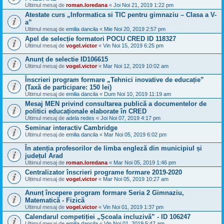
Ultimul mesaj de
roman.loredana
«
Joi Noi 21, 2019 1:22 pm
Atestate curs „Informatica si TIC pentru gimnaziu – Clasa a V-
a”
Ultimul mesaj de
emilia dancila
«
Mie Noi 20, 2019 2:57 pm
Apel de selecție formatori POCU CRED ID 118327
Ultimul mesaj de
vogel.victor
«
Vin Noi 15, 2019 6:25 pm
Anunț de selectie ID106615
Ultimul mesaj de
vogel.victor
«
Mar Noi 12, 2019 10:02 am
Înscrieri program formare „Tehnici inovative de educație”
(Taxă de participare: 150 lei)
Ultimul mesaj de
emilia dancila
«
Dum Noi 10, 2019 11:19 am
Mesaj MEN privind consultarea publică a documentelor de
politici educaționale elaborate în CRED
Ultimul mesaj de
adela redes
«
Joi Noi 07, 2019 4:17 pm
Seminar interactiv Cambridge
Ultimul mesaj de
emilia dancila
«
Mar Noi 05, 2019 6:02 pm
În atenția profesorilor de limba engleză din municipiul și
județul Arad
Ultimul mesaj de
roman.loredana
«
Mar Noi 05, 2019 1:46 pm
Centralizator înscrieri programe formare 2019-2020
Ultimul mesaj de
vogel.victor
«
Mar Noi 05, 2019 10:27 am
Anunț începere program formare Seria 2 Gimnaziu,
Matematică - Fizică
Ultimul mesaj de
vogel.victor
«
Vin Noi 01, 2019 1:37 pm
Calendarul competiției „Școala incluzivă” - ID 106247
Ultimul mesaj de
emilia dancila
«
Vin Noi 01, 2019 5:47 am