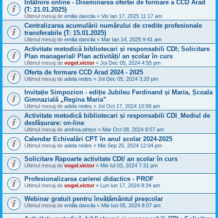
Întâlnire online - Diseminarea ofertei de formare a CCD Arad
(T: 21.01.2025)
Ultimul mesaj de
emilia dancila
«
Vin Ian 17, 2025 11:17 am
Centralizarea acumulării numărului de credite profesionale
transferabile (T: 15.01.2025)
Ultimul mesaj de
emilia dancila
«
Mar Ian 14, 2025 9:41 am
Activitate metodică bibliotecari și responsabili CDI; Solicitare
Plan managerial/ Plan activități/ an școlar în curs
Ultimul mesaj de
vogel.victor
«
Joi Dec 05, 2024 4:55 pm
Oferta de formare CCD Arad 2024 - 2025
Ultimul mesaj de
adela redes
«
Joi Dec 05, 2024 3:20 pm
Invitație Simpozion - ediție Jubileu Ferdinand și Maria, Școala
Gimnazială „Regina Maria”
Ultimul mesaj de
adela redes
«
Joi Oct 17, 2024 10:58 am
Activitate metodică bibliotecari și responsabili CDI_Mediul de
desfășurare: on-line
Ultimul mesaj de
andrea.pintye
«
Mar Oct 08, 2024 8:57 am
Calendar Echivalări CPT în anul școlar 2024-2025
Ultimul mesaj de
adela redes
«
Mie Sep 25, 2024 12:04 pm
Solicitare Rapoarte activitate CDI/ an școlar în curs
Ultimul mesaj de
vogel.victor
«
Mie Iul 03, 2024 7:31 pm
Profesionalizarea carierei didactice - PROF
Ultimul mesaj de
vogel.victor
«
Lun Iun 17, 2024 8:34 am
Webinar gratuit pentru învățământul preșcolar
Ultimul mesaj de
emilia dancila
«
Mie Iun 05, 2024 8:07 am