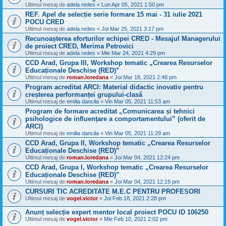
Ultimul mesaj de
adela redes
«
Lun Apr 05, 2021 1:50 pm
REF. Apel de selecție serie formare 15 mai - 31 iulie 2021
POCU CRED
Ultimul mesaj de
adela redes
«
Joi Mar 25, 2021 3:17 pm
Recunoașterea eforturilor echipei CRED - Mesajul Managerului
de proiect CRED, Merima Petrovici
Ultimul mesaj de
adela redes
«
Mie Mar 24, 2021 4:29 pm
CCD Arad, Grupa III, Workshop tematic „Crearea Resurselor
Educaționale Deschise (RED)”
Ultimul mesaj de
roman.loredana
«
Joi Mar 18, 2021 2:48 pm
Program acreditat ARCI: Material didactic inovativ pentru
creșterea performanței grupului-clasă
Ultimul mesaj de
emilia dancila
«
Vin Mar 05, 2021 11:53 am
Program de formare acreditat „Comunicarea și tehnici
psihologice de influențare a comportamentului” (oferit de
ARCI)
Ultimul mesaj de
emilia dancila
«
Vin Mar 05, 2021 11:29 am
CCD Arad, Grupa II, Workshop tematic „Crearea Resurselor
Educaționale Deschise (RED)”
Ultimul mesaj de
roman.loredana
«
Joi Mar 04, 2021 12:24 pm
CCD Arad, Grupa I, Workshop tematic „Crearea Resurselor
Educaționale Deschise (RED)”
Ultimul mesaj de
roman.loredana
«
Joi Mar 04, 2021 12:19 pm
CURSURI TIC ACREDITATE M.E.C PENTRU PROFESORI
Ultimul mesaj de
vogel.victor
«
Joi Feb 18, 2021 2:28 pm
Anunț selecție expert mentor local proiect POCU ID 106250
Ultimul mesaj de
vogel.victor
«
Mie Feb 10, 2021 2:02 pm