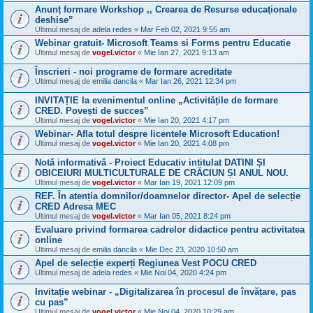
Anunț formare Workshop ,, Crearea de Resurse educaționale
deshise”
Ultimul mesaj de
adela redes
«
Mar Feb 02, 2021 9:55 am
Webinar gratuit- Microsoft Teams si Forms pentru Educatie
Ultimul mesaj de
vogel.victor
«
Mie Ian 27, 2021 9:13 am
Înscrieri - noi programe de formare acreditate
Ultimul mesaj de
emilia dancila
«
Mar Ian 26, 2021 12:34 pm
INVITAȚIE la evenimentul online „Activitățile de formare
CRED. Povești de succes”
Ultimul mesaj de
vogel.victor
«
Mie Ian 20, 2021 4:17 pm
Webinar- Afla totul despre licentele Microsoft Education!
Ultimul mesaj de
vogel.victor
«
Mie Ian 20, 2021 4:08 pm
Notă informativă - Proiect Educativ intitulat DATINI ȘI
OBICEIURI MULTICULTURALE DE CRĂCIUN ȘI ANUL NOU.
Ultimul mesaj de
vogel.victor
«
Mar Ian 19, 2021 12:09 pm
REF. În atenția domnilor/doamnelor director- Apel de selecție
CRED Adresa MEC
Ultimul mesaj de
vogel.victor
«
Mar Ian 05, 2021 8:24 pm
Evaluare privind formarea cadrelor didactice pentru activitatea
online
Ultimul mesaj de
emilia dancila
«
Mie Dec 23, 2020 10:50 am
Apel de selecție experți Regiunea Vest POCU CRED
Ultimul mesaj de
adela redes
«
Mie Noi 04, 2020 4:24 pm
Invitație webinar - „Digitalizarea în procesul de învățare, pas
cu pas”
Ultimul mesaj de
vogel.victor
«
Mie Noi 04, 2020 10:29 am