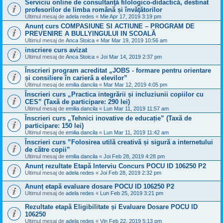
Serviciu online de consultanţă filologico-didactică, destinat
profesorilor de limba română și învăţătorilor
Ultimul mesaj de
adela redes
«
Mie Apr 17, 2019 3:19 pm
Anunț curs COMPASIUNE SI ACTIUNE – PROGRAM DE
PREVENIRE A BULLYINGULUI IN SCOALĂ
Ultimul mesaj de
Anca Stoica
«
Mar Mar 19, 2019 10:56 am
inscriere curs avizat
Ultimul mesaj de
Anca Stoica
«
Joi Mar 14, 2019 2:37 pm
Înscrieri program acreditat „JOBS - formare pentru orientare
și consiliere în carieră a elevilor”
Ultimul mesaj de
emilia dancila
«
Mar Mar 12, 2019 4:05 pm
Înscrieri curs „Practica integrării și incluziunii copiilor cu
CES” (Taxă de participare: 290 lei)
Ultimul mesaj de
emilia dancila
«
Lun Mar 11, 2019 11:57 am
Înscrieri curs „Tehnici inovative de educație” (Taxă de
participare: 150 lei)
Ultimul mesaj de
emilia dancila
«
Lun Mar 11, 2019 11:42 am
Înscrieri curs ”Folosirea utilă creativă și sigură a internetului
de către copii”
Ultimul mesaj de
emilia dancila
«
Joi Feb 28, 2019 4:28 pm
Anunț rezultate Etapă Interviu Concurs POCU ID 106250 P2
Ultimul mesaj de
adela redes
«
Joi Feb 28, 2019 2:32 pm
Anunț etapă evaluare dosare POCU ID 106250 P2
Ultimul mesaj de
adela redes
«
Lun Feb 25, 2019 3:21 pm
Rezultate etapă Eligibilitate și Evaluare Dosare POCU ID
106250
Ultimul mesaj de
adela redes
«
Vin Feb 22, 2019 5:13 pm