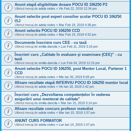
Anunt etapă eligibilitate dosare POCU ID 106250 P2
Ultimul mesaj de
adela redes
«
Vin Feb 22, 2019 12:34 pm
Anunt selectie post expert consilier școlar POCU ID 106250
ISJ
Ultimul mesaj de
adela redes
«
Mar Feb 19, 2019 4:38 pm
Anunt selectie POCU ID 106250 CCD
Ultimul mesaj de
adela redes
«
Mar Feb 19, 2019 4:32 pm
Documente înscriere curs CEE - cu taxă
Ultimul mesaj de
emilia dancila
«
Lun Feb 11, 2019 3:16 pm
Înscrieri curs „Calitate în evaluare şi examinare (CEE)” - cu
taxă
Ultimul mesaj de
emilia dancila
«
Lun Feb 04, 2019 12:15 pm
Anunt selectie POCU ID 106250, post Mentor Local, Partener 1
CCD
Ultimul mesaj de
adela redes
«
Mie Ian 30, 2019 6:09 pm
Afisare rezultate etapă INTERVIU POCU ID 106250 mentor local
Ultimul mesaj de
adela redes
«
Vin Ian 18, 2019 2:42 pm
Înscrieri curs „Dezvoltarea competențelor în vederea
asigurării unui mentorat de calitate”
Ultimul mesaj de
emilia dancila
«
Mar Ian 15, 2019 3:14 pm
Afisare rezultate concurs profesor metodist
Ultimul mesaj de
adela redes
«
Mar Ian 15, 2019 1:57 pm
ANUNT CURS FORMATOR
Ultimul mesaj de
adela redes
«
Lun Ian 14, 2019 1:47 pm