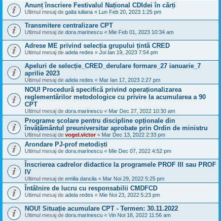
Anunț înscriere Festivalul Național CDIdei în cărți
Ultimul mesaj de
gaita iuliana
«
Lun Feb 20, 2023 1:25 pm
Transmitere centralizare CPT
Ultimul mesaj de
dora.marinescu
«
Mie Feb 01, 2023 10:34 am
Adrese ME privind selecția grupului țintă CRED
Ultimul mesaj de
adela redes
«
Joi Ian 19, 2023 7:54 pm
Apeluri de selecție_CRED_derulare formare_27 ianuarie_7
aprilie 2023
Ultimul mesaj de
adela redes
«
Mar Ian 17, 2023 2:27 pm
NOU! Procedură specifică privind operaționalizarea
reglementărilor metodologice cu privire la acumularea a 90
CPT
Ultimul mesaj de
dora.marinescu
«
Mar Dec 27, 2022 10:30 am
Programe școlare pentru discipline opționale din
învățământul preuniversitar aprobate prin Ordin de ministru
Ultimul mesaj de
vogel.victor
«
Mar Dec 13, 2022 2:33 pm
Arondare PJ-prof metodiști
Ultimul mesaj de
dora.marinescu
«
Mie Dec 07, 2022 4:52 pm
Înscrierea cadrelor didactice la programele PROF III sau PROF
IV
Ultimul mesaj de
emilia dancila
«
Mar Noi 29, 2022 5:25 pm
Întâlnire de lucru cu responsabilii CMDFCD
Ultimul mesaj de
adela redes
«
Mie Noi 23, 2022 5:23 pm
NOU! Situație acumulare CPT - Termen: 30.11.2022
Ultimul mesaj de
dora.marinescu
«
Vin Noi 18, 2022 11:56 am