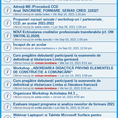
Adresă ME /Procedură CCD
Arad_ÎNSCRIERE_FORMARE_SERIA9_CRED_118327
Ultimul mesaj de
adela redes
«
Vin Sep 10, 2021 1:20 pm
Propuneri cursuri avizate / workshop-uri / parteneriate_
CCD_an școlar 2021-2022
Ultimul mesaj de
adela redes
«
Lun Sep 06, 2021 1:08 pm
NOU! Echivalarea creditelor profesionale transferabile (cf. OM
5967/06.11.2020)
Ultimul mesaj de
emilia dancila
«
Vin Sep 03, 2021 1:00 pm
Început de an școlar
Ultimul mesaj de
dora.marinescu
«
Joi Sep 02, 2021 12:04 pm
Curs pregătire debutanți/ participanți la examenele de
definitivat și titularizare Limba germană
Ultimul mesaj de
roman.loredana
«
Mie Iun 23, 2021 8:51 am
Workshop ,,ABORDAREA DIDACTICĂ PRIVIND ELEMENTELE
DE CONSTRUCȚIE A COMUNICĂRII”
Ultimul mesaj de
roman.loredana
«
Lun Iun 14, 2021 3:58 pm
Curs pregătire debutanți/ participanți la examenele de
definitivat și titularizare Limba și literatura franceză
Ultimul mesaj de
roman.loredana
«
Vin Iun 11, 2021 8:26 am
Organizare Workshop Activitatea A4.3 ,,
Ultimul mesaj de
adela redes
«
Joi Iun 10, 2021 8:50 am
Evaluare impact programe și analiza nevoilor de formare 2021
Ultimul mesaj de
emilia dancila
«
Lun Mai 31, 2021 11:34 am
Webinar Laptopuri si Tablete Microsoft Surface pentru