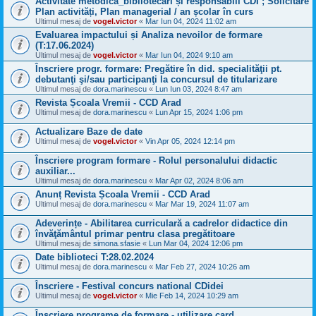
Activitate metodică_bibliotecari și responsabili CDI ; Solicitare
Plan activități, Plan managerial / an școlar în curs
Ultimul mesaj de
vogel.victor
«
Mar Iun 04, 2024 11:02 am
Evaluarea impactului și Analiza nevoilor de formare
(T:17.06.2024)
Ultimul mesaj de
vogel.victor
«
Mar Iun 04, 2024 9:10 am
Înscriere progr. formare: Pregătire în did. specialităţii pt.
debutanţi şi/sau participanţi la concursul de titularizare
Ultimul mesaj de
dora.marinescu
«
Lun Iun 03, 2024 8:47 am
Revista Școala Vremii - CCD Arad
Ultimul mesaj de
dora.marinescu
«
Lun Apr 15, 2024 1:06 pm
Actualizare Baze de date
Ultimul mesaj de
vogel.victor
«
Vin Apr 05, 2024 12:14 pm
Înscriere program formare - Rolul personalului didactic
auxiliar...
Ultimul mesaj de
dora.marinescu
«
Mar Apr 02, 2024 8:06 am
Anunț Revista Școala Vremii - CCD Arad
Ultimul mesaj de
dora.marinescu
«
Mar Mar 19, 2024 11:07 am
Adeverințe - Abilitarea curriculară a cadrelor didactice din
învăţământul primar pentru clasa pregătitoare
Ultimul mesaj de
simona.sfasie
«
Lun Mar 04, 2024 12:06 pm
Date biblioteci T:28.02.2024
Ultimul mesaj de
dora.marinescu
«
Mar Feb 27, 2024 10:26 am
Înscriere - Festival concurs national CDidei
Ultimul mesaj de
vogel.victor
«
Mie Feb 14, 2024 10:29 am
Înscriere programe de formare - utilizare card