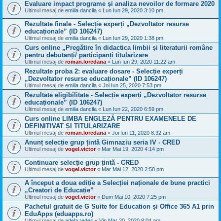
Evaluare impact programe și analiza nevoilor de formare 2020
Ultimul mesaj de
emilia dancila
«
Lun Iun 29, 2020 3:10 pm
Rezultate finale - Selecție experți „Dezvoltator resurse
educaționale” (ID 106247)
Ultimul mesaj de
emilia dancila
«
Lun Iun 29, 2020 1:38 pm
Curs online „Pregătire în didactica limbii și literaturii române
pentru debutanți/ participanți titularizare
Ultimul mesaj de
roman.loredana
«
Lun Iun 29, 2020 11:22 am
Rezultate proba 2: evaluare dosare - Selecție experți
„Dezvoltator resurse educaționale” (ID 106247)
Ultimul mesaj de
emilia dancila
«
Joi Iun 25, 2020 7:53 pm
Rezultate eligibilitate - Selecție experți „Dezvoltator resurse
educaționale” (ID 106247)
Ultimul mesaj de
emilia dancila
«
Lun Iun 22, 2020 6:59 pm
Curs online LIMBA ENGLEZĂ PENTRU EXAMENELE DE
DEFINITIVAT ȘI TITULARIZARE
Ultimul mesaj de
roman.loredana
«
Joi Iun 11, 2020 8:32 am
Anunț selecție grup țintă Gimnaziu seria IV - CRED
Ultimul mesaj de
vogel.victor
«
Mar Mai 19, 2020 4:14 pm
Continuare selecție grup țintă - CRED
Ultimul mesaj de
vogel.victor
«
Mar Mai 12, 2020 2:58 pm
A început a doua ediție a Selecției naționale de bune practici
„Creatori de Educație”
Ultimul mesaj de
vogel.victor
«
Dum Mai 10, 2020 7:25 pm
Pachetul gratuit de G Suite for Education și Office 365 A1 prin
EduApps (eduapps.ro)
Ultimul mesaj de
adela redes
«
Vin Mar 20, 2020 8:04 am