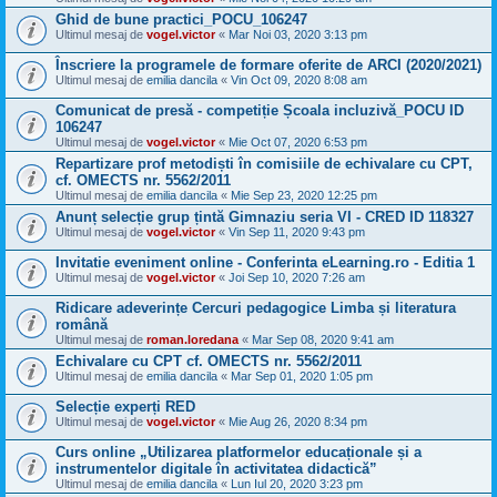
Ghid de bune practici_POCU_106247
Ultimul mesaj de
vogel.victor
«
Mar Noi 03, 2020 3:13 pm
Înscriere la programele de formare oferite de ARCI (2020/2021)
Ultimul mesaj de
emilia dancila
«
Vin Oct 09, 2020 8:08 am
Comunicat de presă - competiție Școala incluzivă_POCU ID
106247
Ultimul mesaj de
vogel.victor
«
Mie Oct 07, 2020 6:53 pm
Repartizare prof metodiști în comisiile de echivalare cu CPT,
cf. OMECTS nr. 5562/2011
Ultimul mesaj de
emilia dancila
«
Mie Sep 23, 2020 12:25 pm
Anunț selecție grup țintă Gimnaziu seria VI - CRED ID 118327
Ultimul mesaj de
vogel.victor
«
Vin Sep 11, 2020 9:43 pm
Invitatie eveniment online - Conferinta eLearning.ro - Editia 1
Ultimul mesaj de
vogel.victor
«
Joi Sep 10, 2020 7:26 am
Ridicare adeverințe Cercuri pedagogice Limba și literatura
română
Ultimul mesaj de
roman.loredana
«
Mar Sep 08, 2020 9:41 am
Echivalare cu CPT cf. OMECTS nr. 5562/2011
Ultimul mesaj de
emilia dancila
«
Mar Sep 01, 2020 1:05 pm
Selecție experți RED
Ultimul mesaj de
vogel.victor
«
Mie Aug 26, 2020 8:34 pm
Curs online „Utilizarea platformelor educaționale și a
instrumentelor digitale în activitatea didactică”
Ultimul mesaj de
emilia dancila
«
Lun Iul 20, 2020 3:23 pm