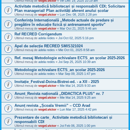
Ultimul mesaj de
vogel.victor
«
Vin Dec 19, 2025 10:19 am
Activitate metodică bibliotecari și responsabili CDI; Solicitare
Plan managerial/ Plan activități aferent anului școlar
Ultimul mesaj de
vogel.victor
«
Lun Dec 08, 2025 2:28 pm
Conferința Internațională „Metode actuale de predare și
pregătire în educație fizică și antrenament sportiv”
Ultimul mesaj de
vogel.victor
«
Mar Oct 21, 2025 9:46 am
Ref RECRED Corrigendum
Ultimul mesaj de
adela redes
«
Joi Oct 02, 2025 5:16 pm
Apel de selecție RECRED SMIS321024
Ultimul mesaj de
adela redes
«
Mie Oct 01, 2025 8:58 am
Ref. mesaj Metodologie echivalare ECTS_an școlar 2025-2026
Ultimul mesaj de
adela redes
«
Joi Sep 25, 2025 10:39 am
Metodologie echivalare ECTS_an școlar 2025-2026
Ultimul mesaj de
adela redes
«
Mar Sep 09, 2025 1:47 pm
Invitație_Festival-Doina-Bistrei-ed. - a XII - 2025
Ultimul mesaj de
vogel.victor
«
Mie Mai 14, 2025 9:33 am
Anunt_Revista națională „DIDACTICA PLUS” nr. 7
Ultimul mesaj de
vogel.victor
«
Mie Mai 14, 2025 9:25 am
Anunț revista „Școala Vremii” – CCD Arad
Ultimul mesaj de
vogel.victor
«
Lun Mar 17, 2025 4:42 pm
Prezentare de carte_ Activitate metodică bibliotecari și
responsabili CDI
Ultimul mesaj de
vogel.victor
«
Joi Feb 06, 2025 1:00 pm