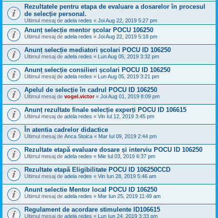
Rezultatele pentru etapa de evaluare a dosarelor în procesul
de selecție personal.
Ultimul mesaj de
adela redes
«
Joi Aug 22, 2019 5:27 pm
Anunț selecție mentor școlar POCU 106250
Ultimul mesaj de
adela redes
«
Joi Aug 22, 2019 5:18 pm
Anunț selecție mediatori școlari POCU ID 106250
Ultimul mesaj de
adela redes
«
Lun Aug 05, 2019 3:32 pm
Anunț selecție consilieri școlari POCU ID 106250
Ultimul mesaj de
adela redes
«
Lun Aug 05, 2019 3:21 pm
Apelul de selecție în cadrul POCU ID 106250
Ultimul mesaj de
vogel.victor
«
Joi Aug 01, 2019 8:09 pm
Anunț rezultate finale selecție experți POCU ID 106615
Ultimul mesaj de
adela redes
«
Vin Iul 12, 2019 3:45 pm
În atentia cadrelor didactice
Ultimul mesaj de
Anca Stoica
«
Mar Iul 09, 2019 2:44 pm
Rezultate etapă evaluare dosare și interviu POCU ID 106250
Ultimul mesaj de
adela redes
«
Mie Iul 03, 2019 6:37 pm
Rezultate etapă Eligibilitate POCU ID 106250CCD
Ultimul mesaj de
adela redes
«
Vin Iun 28, 2019 5:46 am
Anunt selectie Mentor local POCU ID 106250
Ultimul mesaj de
adela redes
«
Mar Iun 25, 2019 11:49 am
Regulament de acordare stimulente ID106615
Ultimul mesaj de
adela redes
«
Lun Iun 24, 2019 3:33 pm