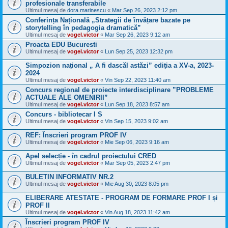
profesionale transferabile
Ultimul mesaj de
dora.marinescu
«
Mar Sep 26, 2023 2:12 pm
Conferința Națională „Strategii de învățare bazate pe
storytelling în pedagogia dramatică”
Ultimul mesaj de
vogel.victor
«
Mar Sep 26, 2023 9:12 am
Proacta EDU Bucuresti
Ultimul mesaj de
vogel.victor
«
Lun Sep 25, 2023 12:32 pm
Simpozion național „ A fi dascăl astăzi” ediția a XV-a, 2023-
2024
Ultimul mesaj de
vogel.victor
«
Vin Sep 22, 2023 11:40 am
Concurs regional de proiecte interdisciplinare ”PROBLEME
ACTUALE ALE OMENIRII”
Ultimul mesaj de
vogel.victor
«
Lun Sep 18, 2023 8:57 am
Concurs - bibliotecar I S
Ultimul mesaj de
vogel.victor
«
Vin Sep 15, 2023 9:02 am
REF: Înscrieri program PROF IV
Ultimul mesaj de
vogel.victor
«
Mie Sep 06, 2023 9:16 am
Apel selecție - în cadrul proiectului CRED
Ultimul mesaj de
vogel.victor
«
Mar Sep 05, 2023 2:47 pm
BULETIN INFORMATIV NR.2
Ultimul mesaj de
vogel.victor
«
Mie Aug 30, 2023 8:05 pm
ELIBERARE ATESTATE - PROGRAM DE FORMARE PROF I și
PROF II
Ultimul mesaj de
vogel.victor
«
Vin Aug 18, 2023 11:42 am
Înscrieri program PROF IV