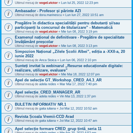
Ultimul mesaj de
vogel.victor
«
Lun Iul 25, 2022 12:23 pm
Ambasador - Profesor și părinte AZI
Ultimul mesaj de
dora.marinescu
«
Lun Iun 27, 2022 10:51 am
Pregătire în didactica specialității pentru debutanți și/sau
participanți la concursul de titularizare” - Matematică
Ultimul mesaj de
vogel.victor
«
Mie Iun 08, 2022 3:19 pm
Examenul național de definitivare - Pregătire de specialitate
învățământ preșcolar
Ultimul mesaj de
vogel.victor
«
Mie Iun 08, 2022 3:13 pm
Simpozion Național „Zilele Școlii Albei”, ediția a -XXII-a, 20
iunie 2022
Ultimul mesaj de
Anca Stoica
«
Lun Iun 06, 2022 2:10 pm
Sunteți invitat la webinarul „Resurse educaționale digitale:
realizare, utilizare, evaluare”
Ultimul mesaj de
vogel.victor
«
Mie Mai 18, 2022 12:07 pm
Apel de selecție GT_Workshop_CRED_A4.3_AR
Ultimul mesaj de
adela redes
«
Mar Mai 17, 2022 7:40 pm
Apel selecție_CRED_MANAGER_AR
Ultimul mesaj de
adela redes
«
Vin Mai 13, 2022 1:37 pm
BULETIN INFORMATIV NR.1
Ultimul mesaj de
gaita iuliana
«
Joi Mai 12, 2022 10:52 am
Revista Școala Vremii-CCD Arad
Ultimul mesaj de
gaita iuliana
«
Joi Mai 12, 2022 10:47 am
Apel selecție formare CRED_grup țintă_seria 11
Ultimul mesaj de
adela redes
«
Mie Apr 20, 2022 4:52 pm