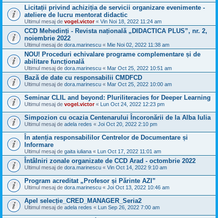
Licitații privind achiziția de servicii organizare evenimente -
ateliere de lucru mentorat didactic
Ultimul mesaj de
vogel.victor
«
Vin Noi 18, 2022 11:24 am
CCD Mehedinți - Revista națională „DIDACTICA PLUS”, nr. 2,
noiembrie 2022
Ultimul mesaj de
dora.marinescu
«
Mie Noi 02, 2022 11:38 am
NOU! Proceduri echivalare programe complementare și de
abilitare funcțională
Ultimul mesaj de
dora.marinescu
«
Mar Oct 25, 2022 10:51 am
Bază de date cu responsabilii CMDFCD
Ultimul mesaj de
dora.marinescu
«
Mar Oct 25, 2022 10:00 am
Seminar CLIL and beyond: Pluriliteracies for Deeper Learning
Ultimul mesaj de
vogel.victor
«
Lun Oct 24, 2022 12:23 pm
Simpozion cu ocazia Centenarului Încoronării de la Alba Iulia
Ultimul mesaj de
adela redes
«
Joi Oct 20, 2022 2:10 pm
În atenția responsabililor Centrelor de Documentare și
Informare
Ultimul mesaj de
gaita iuliana
«
Lun Oct 17, 2022 11:01 am
Întâlniri zonale organizate de CCD Arad - octombrie 2022
Ultimul mesaj de
dora.marinescu
«
Vin Oct 14, 2022 9:10 am
Program acreditat „Profesor și Părinte AZI”
Ultimul mesaj de
dora.marinescu
«
Joi Oct 13, 2022 10:46 am
Apel selecție_CRED_MANAGER_Seria2
Ultimul mesaj de
adela redes
«
Lun Sep 26, 2022 7:00 am