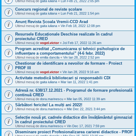
Ultimul mesaj de
gaita iuliana
«
Lun Feb 21, 2022 2:05 pm
Concurs regional de reviste școlare
Ultimul mesaj de
gaita iuliana
«
Lun Feb 21, 2022 1:54 pm
Anunț Revista Școala Vremii-CCD Arad
Ultimul mesaj de
gaita iuliana
«
Vin Feb 18, 2022 12:08 pm
Resursele Educaționale Deschise realizate în cadrul
proiectului CRED
Ultimul mesaj de
vogel.victor
«
Joi Feb 17, 2022 11:26 am
Program acreditat „Comunicarea și tehnici psihologice de
influențare a comportamentului” (4-6 febr. 2022)
Ultimul mesaj de
emilia dancila
«
Vin Ian 28, 2022 2:52 pm
Chestionar de identificare a nevoilor de formare - Proiect
PROF III
Ultimul mesaj de
vogel.victor
«
Vin Ian 28, 2022 9:16 am
Activitate metodică bibliotecari și responsabili CDI
Ultimul mesaj de
gaita iuliana
«
Mar Ian 11, 2022 1:41 pm
Adresă nr. 638/17.12.2021 - Programul de formare profesională
continuă CRED
Ultimul mesaj de
dora.marinescu
«
Mie Ian 05, 2022 11:39 am
Sărbători fericite! La mulți ani 2022!
Ultimul mesaj de
dora.marinescu
«
Mie Dec 22, 2021 3:44 pm
Selecție nouă pt. cadrele didactice din învățământul gimnazial
în cadrul proiectului CRED
Ultimul mesaj de
dora.marinescu
«
Vin Dec 17, 2021 7:59 pm
Diseminare proiect Profesionalizarea carierei didactice - PROF