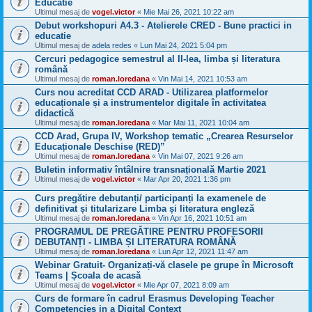
Educatie
Ultimul mesaj de
vogel.victor
«
Mie Mai 26, 2021 10:22 am
Debut workshopuri A4.3 - Atelierele CRED - Bune practici in
educatie
Ultimul mesaj de
adela redes
«
Lun Mai 24, 2021 5:04 pm
Cercuri pedagogice semestrul al II-lea, limba și literatura
română
Ultimul mesaj de
roman.loredana
«
Vin Mai 14, 2021 10:53 am
Curs nou acreditat CCD ARAD - Utilizarea platformelor
educaționale și a instrumentelor digitale în activitatea
didactică
Ultimul mesaj de
roman.loredana
«
Mar Mai 11, 2021 10:04 am
CCD Arad, Grupa IV, Workshop tematic „Crearea Resurselor
Educaționale Deschise (RED)”
Ultimul mesaj de
roman.loredana
«
Vin Mai 07, 2021 9:26 am
Buletin informativ întâlnire transnațională Martie 2021
Ultimul mesaj de
vogel.victor
«
Mar Apr 20, 2021 1:36 pm
Curs pregătire debutanți/ participanți la examenele de
definitivat și titularizare Limba și literatura engleză
Ultimul mesaj de
roman.loredana
«
Vin Apr 16, 2021 10:51 am
PROGRAMUL DE PREGĂTIRE PENTRU PROFESORII
DEBUTANȚI - LIMBA ȘI LITERATURA ROMÂNĂ
Ultimul mesaj de
roman.loredana
«
Lun Apr 12, 2021 11:47 am
Webinar Gratuit- Organizați-vă clasele pe grupe în Microsoft
Teams | Școala de acasă
Ultimul mesaj de
vogel.victor
«
Mie Apr 07, 2021 8:09 am
Curs de formare în cadrul Erasmus Developing Teacher
Competencies in a Digital Context