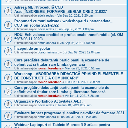
Adresă ME /Procedură CCD
Arad_ÎNSCRIERE_FORMARE_SERIA9_CRED_118327
Ultimul mesaj de
adela redes
«
Vin Sep 10, 2021 1:20 pm
Propuneri cursuri avizate / workshop-uri / parteneriate_
CCD_an școlar 2021-2022
Ultimul mesaj de
adela redes
«
Lun Sep 06, 2021 1:08 pm
NOU! Echivalarea creditelor profesionale transferabile (cf. OM
5967/06.11.2020)
Ultimul mesaj de
emilia dancila
«
Vin Sep 03, 2021 1:00 pm
Început de an școlar
Ultimul mesaj de
dora.marinescu
«
Joi Sep 02, 2021 12:04 pm
Curs pregătire debutanți/ participanți la examenele de
definitivat și titularizare Limba germană
Ultimul mesaj de
roman.loredana
«
Mie Iun 23, 2021 8:51 am
Workshop ,,ABORDAREA DIDACTICĂ PRIVIND ELEMENTELE
DE CONSTRUCȚIE A COMUNICĂRII”
Ultimul mesaj de
roman.loredana
«
Lun Iun 14, 2021 3:58 pm
Curs pregătire debutanți/ participanți la examenele de
definitivat și titularizare Limba și literatura franceză
Ultimul mesaj de
roman.loredana
«
Vin Iun 11, 2021 8:26 am
Organizare Workshop Activitatea A4.3 ,,
Ultimul mesaj de
adela redes
«
Joi Iun 10, 2021 8:50 am
Evaluare impact programe și analiza nevoilor de formare 2021
Ultimul mesaj de
emilia dancila
«
Lun Mai 31, 2021 11:34 am
Webinar Laptopuri si Tablete Microsoft Surface pentru