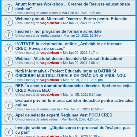
Anunț formare Workshop ,, Crearea de Resurse educaționale
deshise”
Ultimul mesaj de
adela redes
«
Mar Feb 02, 2021 9:55 am
Webinar gratuit- Microsoft Teams si Forms pentru Educatie
Ultimul mesaj de
vogel.victor
«
Mie Ian 27, 2021 9:13 am
Înscrieri - noi programe de formare acreditate
Ultimul mesaj de
emilia dancila
«
Mar Ian 26, 2021 12:34 pm
INVITAȚIE la evenimentul online „Activitățile de formare
CRED. Povești de succes”
Ultimul mesaj de
vogel.victor
«
Mie Ian 20, 2021 4:17 pm
Webinar- Afla totul despre licentele Microsoft Education!
Ultimul mesaj de
vogel.victor
«
Mie Ian 20, 2021 4:08 pm
Notă informativă - Proiect Educativ intitulat DATINI ȘI
OBICEIURI MULTICULTURALE DE CRĂCIUN ȘI ANUL NOU.
Ultimul mesaj de
vogel.victor
«
Mar Ian 19, 2021 12:09 pm
REF. În atenția domnilor/doamnelor director- Apel de selecție
CRED Adresa MEC
Ultimul mesaj de
vogel.victor
«
Mar Ian 05, 2021 8:24 pm
Evaluare privind formarea cadrelor didactice pentru activitatea
online
Ultimul mesaj de
emilia dancila
«
Mie Dec 23, 2020 10:50 am
Apel de selecție experți Regiunea Vest POCU CRED
Ultimul mesaj de
adela redes
«
Mie Noi 04, 2020 4:24 pm
Invitație webinar - „Digitalizarea în procesul de învățare, pas
cu pas”
Ultimul mesaj de
vogel.victor
«
Mie Noi 04, 2020 10:29 am