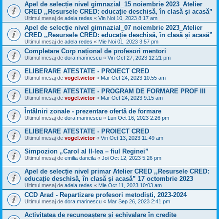
Apel de selecție nivel gimnazial_15 noiembrie 2023_Atelier
CRED ,,Resursele CRED: educație deschisă, în clasă și acasă”
Ultimul mesaj de
adela redes
«
Vin Noi 10, 2023 8:17 am
Apel de selecție nivel gimnazial_07 noiembrie 2023_Atelier
CRED ,,Resursele CRED: educație deschisă, în clasă și acasă”
Ultimul mesaj de
adela redes
«
Mie Noi 01, 2023 3:57 pm
Completare Corp național de profesori mentori
Ultimul mesaj de
dora.marinescu
«
Vin Oct 27, 2023 12:21 pm
ELIBERARE ATESTATE - PROIECT CRED
Ultimul mesaj de
vogel.victor
«
Mar Oct 24, 2023 10:55 am
ELIBERARE ATESTATE - PROGRAM DE FORMARE PROF III
Ultimul mesaj de
vogel.victor
«
Mar Oct 24, 2023 9:15 am
Întâlniri zonale - prezentare ofertă de formare
Ultimul mesaj de
dora.marinescu
«
Lun Oct 16, 2023 2:26 pm
ELIBERARE ATESTATE - PROIECT CRED
Ultimul mesaj de
vogel.victor
«
Vin Oct 13, 2023 11:49 am
Simpozion „Carol al II-lea – fiul Reginei”
Ultimul mesaj de
emilia dancila
«
Joi Oct 12, 2023 5:26 pm
Apel de selecție nivel primar Atelier CRED ,,Resursele CRED:
educație deschisă, în clasă și acasă” 17 octombrie 2023
Ultimul mesaj de
adela redes
«
Mie Oct 11, 2023 10:03 am
CCD Arad - Repartizare profesori metodiști, 2023-2024
Ultimul mesaj de
dora.marinescu
«
Mar Sep 26, 2023 2:41 pm
Activitatea de recunoaștere și echivalare în credite