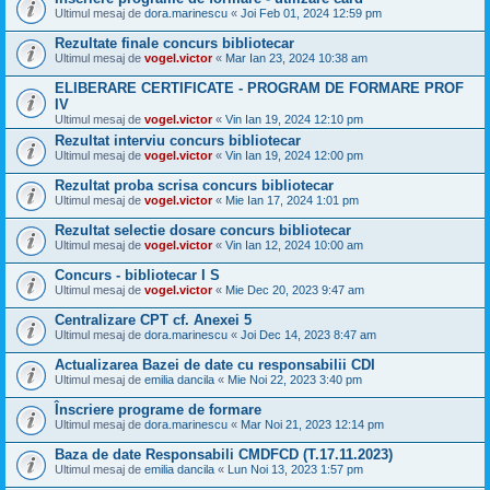
Ultimul mesaj de
dora.marinescu
«
Joi Feb 01, 2024 12:59 pm
Rezultate finale concurs bibliotecar
Ultimul mesaj de
vogel.victor
«
Mar Ian 23, 2024 10:38 am
ELIBERARE CERTIFICATE - PROGRAM DE FORMARE PROF
IV
Ultimul mesaj de
vogel.victor
«
Vin Ian 19, 2024 12:10 pm
Rezultat interviu concurs bibliotecar
Ultimul mesaj de
vogel.victor
«
Vin Ian 19, 2024 12:00 pm
Rezultat proba scrisa concurs bibliotecar
Ultimul mesaj de
vogel.victor
«
Mie Ian 17, 2024 1:01 pm
Rezultat selectie dosare concurs bibliotecar
Ultimul mesaj de
vogel.victor
«
Vin Ian 12, 2024 10:00 am
Concurs - bibliotecar I S
Ultimul mesaj de
vogel.victor
«
Mie Dec 20, 2023 9:47 am
Centralizare CPT cf. Anexei 5
Ultimul mesaj de
dora.marinescu
«
Joi Dec 14, 2023 8:47 am
Actualizarea Bazei de date cu responsabilii CDI
Ultimul mesaj de
emilia dancila
«
Mie Noi 22, 2023 3:40 pm
Înscriere programe de formare
Ultimul mesaj de
dora.marinescu
«
Mar Noi 21, 2023 12:14 pm
Baza de date Responsabili CMDFCD (T.17.11.2023)
Ultimul mesaj de
emilia dancila
«
Lun Noi 13, 2023 1:57 pm