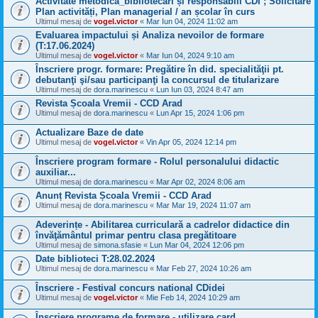
Activitate metodică_bibliotecari și responsabili CDI ; Solicitare
Plan activități, Plan managerial / an școlar în curs
Ultimul mesaj de
vogel.victor
«
Mar Iun 04, 2024 11:02 am
Evaluarea impactului și Analiza nevoilor de formare
(T:17.06.2024)
Ultimul mesaj de
vogel.victor
«
Mar Iun 04, 2024 9:10 am
Înscriere progr. formare: Pregătire în did. specialităţii pt.
debutanţi şi/sau participanţi la concursul de titularizare
Ultimul mesaj de
dora.marinescu
«
Lun Iun 03, 2024 8:47 am
Revista Școala Vremii - CCD Arad
Ultimul mesaj de
dora.marinescu
«
Lun Apr 15, 2024 1:06 pm
Actualizare Baze de date
Ultimul mesaj de
vogel.victor
«
Vin Apr 05, 2024 12:14 pm
Înscriere program formare - Rolul personalului didactic
auxiliar...
Ultimul mesaj de
dora.marinescu
«
Mar Apr 02, 2024 8:06 am
Anunț Revista Școala Vremii - CCD Arad
Ultimul mesaj de
dora.marinescu
«
Mar Mar 19, 2024 11:07 am
Adeverințe - Abilitarea curriculară a cadrelor didactice din
învăţământul primar pentru clasa pregătitoare
Ultimul mesaj de
simona.sfasie
«
Lun Mar 04, 2024 12:06 pm
Date biblioteci T:28.02.2024
Ultimul mesaj de
dora.marinescu
«
Mar Feb 27, 2024 10:26 am
Înscriere - Festival concurs national CDidei
Ultimul mesaj de
vogel.victor
«
Mie Feb 14, 2024 10:29 am
Înscriere programe de formare - utilizare card