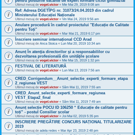
pentru posturile vacante de expert formare ciclul gimnazial
Ultimul mesaj de
vogel.victor
«
Mie Mai 29, 2019 8:08 am
Ref: Adresa DGETÎPG nr. 31073/24.04.2019 din cadrul
Ministerului Educației Naționale
Ultimul mesaj de
vogel.victor
«
Vin Mai 24, 2019 9:56 am
Anulare procedură în cadrul proiectului "Educație de Calitate
pentru Toți"
Ultimul mesaj de
vogel.victor
«
Mar Mai 21, 2019 6:17 pm
Înscriere seminar internațional CCD Arad
Ultimul mesaj de
Anca Stoica
«
Lun Mai 20, 2019 10:34 am
Anunț În atenţia directorilor şi a responsabililor cu
dezvoltarea profesională din unităţile şcolare
Ultimul mesaj de
vogel.victor
«
Mie Mai 15, 2019 1:32 pm
FESTIVAL DE LITERATURĂ
Ultimul mesaj de
vogel.victor
«
Lun Mai 13, 2019 7:56 am
CRED_Corrigendum__Anunt_selectie_experti_formare_etapa
2_regiunea VEST
Ultimul mesaj de
vogel.victor
«
Sâm Mai 11, 2019 7:55 am
CRED_Anunt_selectie_experti_formare_regiunea
VEST_Etapa2_final
Ultimul mesaj de
vogel.victor
«
Sâm Mai 11, 2019 7:49 am
Anunț selecție POCU ID 106250 “ Educație de calitate pentru
toți” - postul Consilier școlar
Ultimul mesaj de
vogel.victor
«
Joi Mai 02, 2019 5:35 pm
INSCRIERE PREGĂTIRE CONCURS NAȚIONAL TITULARIZARE
2019
Ultimul mesaj de
adela redes
«
Mar Apr 23, 2019 2:48 pm