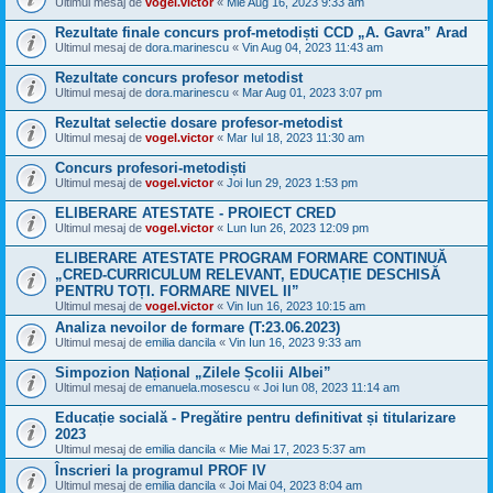
Ultimul mesaj de
vogel.victor
«
Mie Aug 16, 2023 9:33 am
Rezultate finale concurs prof-metodiști CCD „A. Gavra” Arad
Ultimul mesaj de
dora.marinescu
«
Vin Aug 04, 2023 11:43 am
Rezultate concurs profesor metodist
Ultimul mesaj de
dora.marinescu
«
Mar Aug 01, 2023 3:07 pm
Rezultat selectie dosare profesor-metodist
Ultimul mesaj de
vogel.victor
«
Mar Iul 18, 2023 11:30 am
Concurs profesori-metodiști
Ultimul mesaj de
vogel.victor
«
Joi Iun 29, 2023 1:53 pm
ELIBERARE ATESTATE - PROIECT CRED
Ultimul mesaj de
vogel.victor
«
Lun Iun 26, 2023 12:09 pm
ELIBERARE ATESTATE PROGRAM FORMARE CONTINUĂ
„CRED-CURRICULUM RELEVANT, EDUCAȚIE DESCHISĂ
PENTRU TOȚI. FORMARE NIVEL II”
Ultimul mesaj de
vogel.victor
«
Vin Iun 16, 2023 10:15 am
Analiza nevoilor de formare (T:23.06.2023)
Ultimul mesaj de
emilia dancila
«
Vin Iun 16, 2023 9:33 am
Simpozion Național „Zilele Școlii Albei”
Ultimul mesaj de
emanuela.mosescu
«
Joi Iun 08, 2023 11:14 am
Educație socială - Pregătire pentru definitivat și titularizare
2023
Ultimul mesaj de
emilia dancila
«
Mie Mai 17, 2023 5:37 am
Înscrieri la programul PROF IV
Ultimul mesaj de
emilia dancila
«
Joi Mai 04, 2023 8:04 am