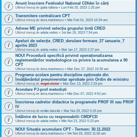
Anunț înscriere Festivalul Național CDIdei în cărți
Ultimul mesaj de
gaita iuliana
«
Lun Feb 20, 2023 1:25 pm
Transmitere centralizare CPT
Ultimul mesaj de
dora.marinescu
«
Mie Feb 01, 2023 10:34 am
Adrese ME privind selecția grupului țintă CRED
Ultimul mesaj de
adela redes
«
Joi Ian 19, 2023 7:54 pm
Apeluri de selecție_CRED_derulare formare_27 ianuarie_7
aprilie 2023
Ultimul mesaj de
adela redes
«
Mar Ian 17, 2023 2:27 pm
NOU! Procedură specifică privind operaționalizarea
reglementărilor metodologice cu privire la acumularea a 90
CPT
Ultimul mesaj de
dora.marinescu
«
Mar Dec 27, 2022 10:30 am
Programe școlare pentru discipline opționale din
învățământul preuniversitar aprobate prin Ordin de ministru
Ultimul mesaj de
vogel.victor
«
Mar Dec 13, 2022 2:33 pm
Arondare PJ-prof metodiști
Ultimul mesaj de
dora.marinescu
«
Mie Dec 07, 2022 4:52 pm
Înscrierea cadrelor didactice la programele PROF III sau PROF
IV
Ultimul mesaj de
emilia dancila
«
Mar Noi 29, 2022 5:25 pm
Întâlnire de lucru cu responsabilii CMDFCD
Ultimul mesaj de
adela redes
«
Mie Noi 23, 2022 5:23 pm
NOU! Situație acumulare CPT - Termen: 30.11.2022
Ultimul mesaj de
dora.marinescu
«
Vin Noi 18, 2022 11:56 am