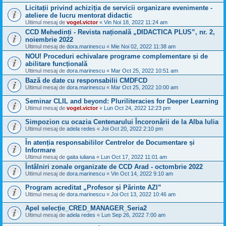
Licitații privind achiziția de servicii organizare evenimente -
ateliere de lucru mentorat didactic
Ultimul mesaj de
vogel.victor
«
Vin Noi 18, 2022 11:24 am
CCD Mehedinți - Revista națională „DIDACTICA PLUS”, nr. 2,
noiembrie 2022
Ultimul mesaj de
dora.marinescu
«
Mie Noi 02, 2022 11:38 am
NOU! Proceduri echivalare programe complementare și de
abilitare funcțională
Ultimul mesaj de
dora.marinescu
«
Mar Oct 25, 2022 10:51 am
Bază de date cu responsabilii CMDFCD
Ultimul mesaj de
dora.marinescu
«
Mar Oct 25, 2022 10:00 am
Seminar CLIL and beyond: Pluriliteracies for Deeper Learning
Ultimul mesaj de
vogel.victor
«
Lun Oct 24, 2022 12:23 pm
Simpozion cu ocazia Centenarului Încoronării de la Alba Iulia
Ultimul mesaj de
adela redes
«
Joi Oct 20, 2022 2:10 pm
În atenția responsabililor Centrelor de Documentare și
Informare
Ultimul mesaj de
gaita iuliana
«
Lun Oct 17, 2022 11:01 am
Întâlniri zonale organizate de CCD Arad - octombrie 2022
Ultimul mesaj de
dora.marinescu
«
Vin Oct 14, 2022 9:10 am
Program acreditat „Profesor și Părinte AZI”
Ultimul mesaj de
dora.marinescu
«
Joi Oct 13, 2022 10:46 am
Apel selecție_CRED_MANAGER_Seria2
Ultimul mesaj de
adela redes
«
Lun Sep 26, 2022 7:00 am