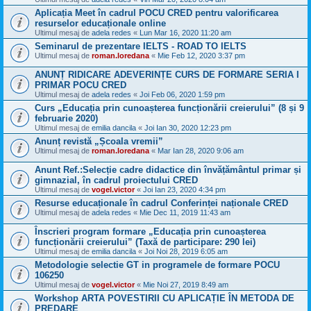
Aplicația Meet în cadrul POCU CRED pentru valorificarea
resurselor educaționale online
Ultimul mesaj de
adela redes
«
Lun Mar 16, 2020 11:20 am
Seminarul de prezentare IELTS - ROAD TO IELTS
Ultimul mesaj de
roman.loredana
«
Mie Feb 12, 2020 3:37 pm
ANUNȚ RIDICARE ADEVERINȚE CURS DE FORMARE SERIA I
PRIMAR POCU CRED
Ultimul mesaj de
adela redes
«
Joi Feb 06, 2020 1:59 pm
Curs „Educația prin cunoașterea funcționării creierului” (8 și 9
februarie 2020)
Ultimul mesaj de
emilia dancila
«
Joi Ian 30, 2020 12:23 pm
Anunț revistă „Școala vremii”
Ultimul mesaj de
roman.loredana
«
Mar Ian 28, 2020 9:06 am
Anunt Ref.:Selecție cadre didactice din învățământul primar și
gimnazial, în cadrul proiectului CRED
Ultimul mesaj de
vogel.victor
«
Joi Ian 23, 2020 4:34 pm
Resurse educaționale în cadrul Conferinței naționale CRED
Ultimul mesaj de
adela redes
«
Mie Dec 11, 2019 11:43 am
Înscrieri program formare „Educația prin cunoașterea
funcționării creierului” (Taxă de participare: 290 lei)
Ultimul mesaj de
emilia dancila
«
Joi Noi 28, 2019 6:05 am
Metodologie selectie GT in programele de formare POCU
106250
Ultimul mesaj de
vogel.victor
«
Mie Noi 27, 2019 8:49 am
Workshop ARTA POVESTIRII CU APLICAȚIE ÎN METODA DE
PREDARE