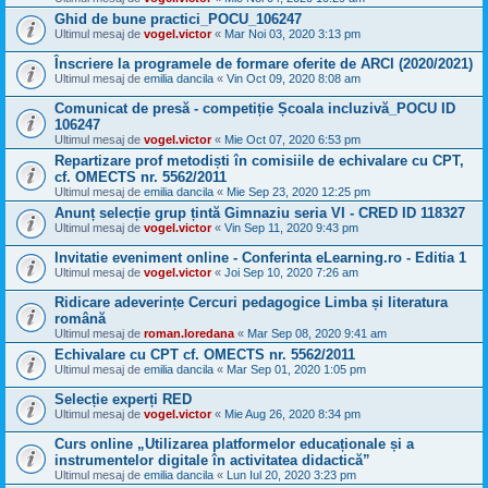
Ghid de bune practici_POCU_106247
Ultimul mesaj de
vogel.victor
«
Mar Noi 03, 2020 3:13 pm
Înscriere la programele de formare oferite de ARCI (2020/2021)
Ultimul mesaj de
emilia dancila
«
Vin Oct 09, 2020 8:08 am
Comunicat de presă - competiție Școala incluzivă_POCU ID
106247
Ultimul mesaj de
vogel.victor
«
Mie Oct 07, 2020 6:53 pm
Repartizare prof metodiști în comisiile de echivalare cu CPT,
cf. OMECTS nr. 5562/2011
Ultimul mesaj de
emilia dancila
«
Mie Sep 23, 2020 12:25 pm
Anunț selecție grup țintă Gimnaziu seria VI - CRED ID 118327
Ultimul mesaj de
vogel.victor
«
Vin Sep 11, 2020 9:43 pm
Invitatie eveniment online - Conferinta eLearning.ro - Editia 1
Ultimul mesaj de
vogel.victor
«
Joi Sep 10, 2020 7:26 am
Ridicare adeverințe Cercuri pedagogice Limba și literatura
română
Ultimul mesaj de
roman.loredana
«
Mar Sep 08, 2020 9:41 am
Echivalare cu CPT cf. OMECTS nr. 5562/2011
Ultimul mesaj de
emilia dancila
«
Mar Sep 01, 2020 1:05 pm
Selecție experți RED
Ultimul mesaj de
vogel.victor
«
Mie Aug 26, 2020 8:34 pm
Curs online „Utilizarea platformelor educaționale și a
instrumentelor digitale în activitatea didactică”
Ultimul mesaj de
emilia dancila
«
Lun Iul 20, 2020 3:23 pm