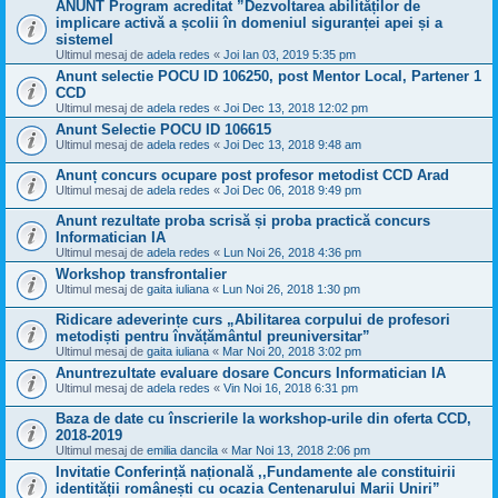
ANUNT Program acreditat ”Dezvoltarea abilităților de
implicare activă a școlii în domeniul siguranței apei și a
sistemel
Ultimul mesaj de
adela redes
«
Joi Ian 03, 2019 5:35 pm
Anunt selectie POCU ID 106250, post Mentor Local, Partener 1
CCD
Ultimul mesaj de
adela redes
«
Joi Dec 13, 2018 12:02 pm
Anunt Selectie POCU ID 106615
Ultimul mesaj de
adela redes
«
Joi Dec 13, 2018 9:48 am
Anunț concurs ocupare post profesor metodist CCD Arad
Ultimul mesaj de
adela redes
«
Joi Dec 06, 2018 9:49 pm
Anunt rezultate proba scrisă și proba practică concurs
Informatician IA
Ultimul mesaj de
adela redes
«
Lun Noi 26, 2018 4:36 pm
Workshop transfrontalier
Ultimul mesaj de
gaita iuliana
«
Lun Noi 26, 2018 1:30 pm
Ridicare adeverințe curs „Abilitarea corpului de profesori
metodiști pentru învățământul preuniversitar”
Ultimul mesaj de
gaita iuliana
«
Mar Noi 20, 2018 3:02 pm
Anuntrezultate evaluare dosare Concurs Informatician IA
Ultimul mesaj de
adela redes
«
Vin Noi 16, 2018 6:31 pm
Baza de date cu înscrierile la workshop-urile din oferta CCD,
2018-2019
Ultimul mesaj de
emilia dancila
«
Mar Noi 13, 2018 2:06 pm
Invitatie Conferință națională ,,Fundamente ale constituirii
identității românești cu ocazia Centenarului Marii Uniri”