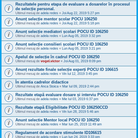
Rezultatele pentru etapa de evaluare a dosarelor în procesul
de selecție personal.
Ultimul mesaj de
adela redes
«
Joi Aug 22, 2019 5:27 pm
Anunț selecție mentor școlar POCU 106250
Ultimul mesaj de
adela redes
«
Joi Aug 22, 2019 5:18 pm
Anunț selecție mediatori școlari POCU ID 106250
Ultimul mesaj de
adela redes
«
Lun Aug 05, 2019 3:32 pm
Anunț selecție consilieri școlari POCU ID 106250
Ultimul mesaj de
adela redes
«
Lun Aug 05, 2019 3:21 pm
Apelul de selecție în cadrul POCU ID 106250
Ultimul mesaj de
vogel.victor
«
Joi Aug 01, 2019 8:09 pm
Anunț rezultate finale selecție experți POCU ID 106615
Ultimul mesaj de
adela redes
«
Vin Iul 12, 2019 3:45 pm
În atentia cadrelor didactice
Ultimul mesaj de
Anca Stoica
«
Mar Iul 09, 2019 2:44 pm
Rezultate etapă evaluare dosare și interviu POCU ID 106250
Ultimul mesaj de
adela redes
«
Mie Iul 03, 2019 6:37 pm
Rezultate etapă Eligibilitate POCU ID 106250CCD
Ultimul mesaj de
adela redes
«
Vin Iun 28, 2019 5:46 am
Anunt selectie Mentor local POCU ID 106250
Ultimul mesaj de
adela redes
«
Mar Iun 25, 2019 11:49 am
Regulament de acordare stimulente ID106615
Ultimul mesaj de
adela redes
«
Lun Iun 24, 2019 3:33 pm