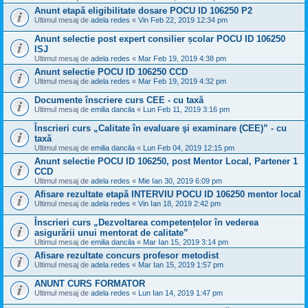
Anunt etapă eligibilitate dosare POCU ID 106250 P2
Ultimul mesaj de
adela redes
«
Vin Feb 22, 2019 12:34 pm
Anunt selectie post expert consilier școlar POCU ID 106250
ISJ
Ultimul mesaj de
adela redes
«
Mar Feb 19, 2019 4:38 pm
Anunt selectie POCU ID 106250 CCD
Ultimul mesaj de
adela redes
«
Mar Feb 19, 2019 4:32 pm
Documente înscriere curs CEE - cu taxă
Ultimul mesaj de
emilia dancila
«
Lun Feb 11, 2019 3:16 pm
Înscrieri curs „Calitate în evaluare şi examinare (CEE)” - cu
taxă
Ultimul mesaj de
emilia dancila
«
Lun Feb 04, 2019 12:15 pm
Anunt selectie POCU ID 106250, post Mentor Local, Partener 1
CCD
Ultimul mesaj de
adela redes
«
Mie Ian 30, 2019 6:09 pm
Afisare rezultate etapă INTERVIU POCU ID 106250 mentor local
Ultimul mesaj de
adela redes
«
Vin Ian 18, 2019 2:42 pm
Înscrieri curs „Dezvoltarea competențelor în vederea
asigurării unui mentorat de calitate”
Ultimul mesaj de
emilia dancila
«
Mar Ian 15, 2019 3:14 pm
Afisare rezultate concurs profesor metodist
Ultimul mesaj de
adela redes
«
Mar Ian 15, 2019 1:57 pm
ANUNT CURS FORMATOR
Ultimul mesaj de
adela redes
«
Lun Ian 14, 2019 1:47 pm