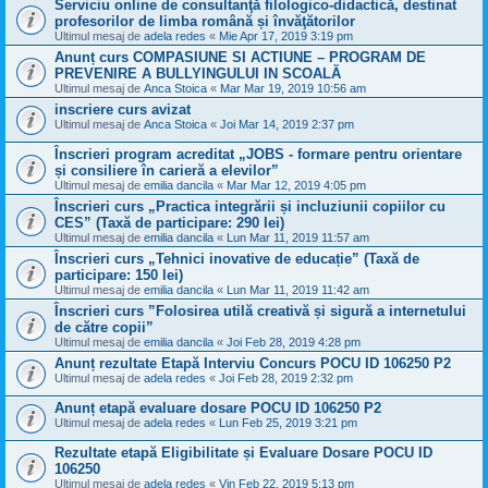
Serviciu online de consultanţă filologico-didactică, destinat
profesorilor de limba română și învăţătorilor
Ultimul mesaj de
adela redes
«
Mie Apr 17, 2019 3:19 pm
Anunț curs COMPASIUNE SI ACTIUNE – PROGRAM DE
PREVENIRE A BULLYINGULUI IN SCOALĂ
Ultimul mesaj de
Anca Stoica
«
Mar Mar 19, 2019 10:56 am
inscriere curs avizat
Ultimul mesaj de
Anca Stoica
«
Joi Mar 14, 2019 2:37 pm
Înscrieri program acreditat „JOBS - formare pentru orientare
și consiliere în carieră a elevilor”
Ultimul mesaj de
emilia dancila
«
Mar Mar 12, 2019 4:05 pm
Înscrieri curs „Practica integrării și incluziunii copiilor cu
CES” (Taxă de participare: 290 lei)
Ultimul mesaj de
emilia dancila
«
Lun Mar 11, 2019 11:57 am
Înscrieri curs „Tehnici inovative de educație” (Taxă de
participare: 150 lei)
Ultimul mesaj de
emilia dancila
«
Lun Mar 11, 2019 11:42 am
Înscrieri curs ”Folosirea utilă creativă și sigură a internetului
de către copii”
Ultimul mesaj de
emilia dancila
«
Joi Feb 28, 2019 4:28 pm
Anunț rezultate Etapă Interviu Concurs POCU ID 106250 P2
Ultimul mesaj de
adela redes
«
Joi Feb 28, 2019 2:32 pm
Anunț etapă evaluare dosare POCU ID 106250 P2
Ultimul mesaj de
adela redes
«
Lun Feb 25, 2019 3:21 pm
Rezultate etapă Eligibilitate și Evaluare Dosare POCU ID
106250
Ultimul mesaj de
adela redes
«
Vin Feb 22, 2019 5:13 pm