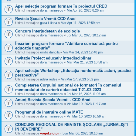
Apel selecție program formare în proiectul CRED
Ultimul mesaj de
dora.marinescu
«
Mie Apr 26, 2023 8:26 am
Revista Școala Vremii-CCD Arad
Ultimul mesaj de
gaita iuliana
«
Mar Apr 11, 2023 12:59 pm
Concurs interjudețean de ecologie
Ultimul mesaj de
dora.marinescu
«
Joi Mar 30, 2023 10:12 am
Înscrieri program formare ”Abilitare curriculară pentru
educație timpurie”
Ultimul mesaj de
emilia dancila
«
Vin Mar 24, 2023 12:48 pm
Invitație Proiect educativ interdisciplinar
Ultimul mesaj de
dora.marinescu
«
Mar Mar 21, 2023 10:58 am
Apel selecție Workshop „Educația nonformală: actori, practici,
perspective”
Ultimul mesaj de
adela redes
«
Vin Mar 17, 2023 5:52 pm
Completarea Corpului național de formatori în domeniul
mentoratului de carieră didactică T:21.03.2023
Ultimul mesaj de
dora.marinescu
«
Joi Mar 16, 2023 11:06 am
Anunț Revista Școala Vremii - CCD Arad
Ultimul mesaj de
dora.marinescu
«
Vin Mar 10, 2023 11:17 am
Programul de instruire online MATE
Ultimul mesaj de
dora.marinescu
«
Vin Mar 10, 2023 10:59 am
CONCURS REGIONAL DE REVISTE ȘCOLARE „JURNALIȘTI
ÎN DEVENIRE”
Ultimul mesaj de
vogel.victor
«
Lun Mar 06, 2023 10:16 am