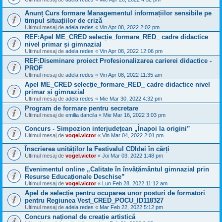
Anunț Curs formare Managementul informațiilor sensibile pe
timpul situațiilor de criză
Ultimul mesaj de
adela redes
«
Vin Apr 08, 2022 2:02 pm
REF:Apel ME_CRED selecție_formare_RED_ cadre didactice
nivel primar și gimnazial
Ultimul mesaj de
adela redes
«
Vin Apr 08, 2022 12:06 pm
REF:Diseminare proiect Profesionalizarea carierei didactice -
PROF
Ultimul mesaj de
adela redes
«
Vin Apr 08, 2022 11:35 am
Apel ME_CRED selecție_formare_RED_ cadre didactice nivel
primar și gimnazial
Ultimul mesaj de
adela redes
«
Mie Mar 30, 2022 4:32 pm
Program de formare pentru secretare
Ultimul mesaj de
emilia dancila
«
Mie Mar 16, 2022 3:03 pm
Concurs - Simpozion interjudețean „Înapoi la origini”
Ultimul mesaj de
vogel.victor
«
Vin Mar 04, 2022 2:01 pm
Înscrierea unităților la Festivalul CDIdei în cărți
Ultimul mesaj de
vogel.victor
«
Joi Mar 03, 2022 1:48 pm
Evenimentul online „Calitate în învățământul gimnazial prin
Resurse Educaționale Deschise”
Ultimul mesaj de
vogel.victor
«
Lun Feb 28, 2022 11:12 am
Apel de selecție pentru ocuparea unor posturi de formatori
pentru Regiunea Vest_CRED_POCU_ID118327
Ultimul mesaj de
adela redes
«
Mar Feb 22, 2022 5:12 pm
Concurs național de creație artistică