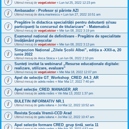
Ultimul mesaj de
vogel.victor
«
Lun Iul 25, 2022 12:23 pm
Ambasador - Profesor și părinte AZI
Ultimul mesaj de
dora.marinescu
«
Lun Iun 27, 2022 10:51 am
Pregătire în didactica specialității pentru debutanți și/sau
participanți la concursul de titularizare” - Matematică
Ultimul mesaj de
vogel.victor
«
Mie Iun 08, 2022 3:19 pm
Examenul național de definitivare - Pregătire de specialitate
învățământ preșcolar
Ultimul mesaj de
vogel.victor
«
Mie Iun 08, 2022 3:13 pm
Simpozion Național „Zilele Școlii Albei”, ediția a -XXII-a, 20
iunie 2022
Ultimul mesaj de
Anca Stoica
«
Lun Iun 06, 2022 2:10 pm
Sunteți invitat la webinarul „Resurse educaționale digitale:
realizare, utilizare, evaluare”
Ultimul mesaj de
vogel.victor
«
Mie Mai 18, 2022 12:07 pm
Apel de selecție GT_Workshop_CRED_A4.3_AR
Ultimul mesaj de
adela redes
«
Mar Mai 17, 2022 7:40 pm
Apel selecție_CRED_MANAGER_AR
Ultimul mesaj de
adela redes
«
Vin Mai 13, 2022 1:37 pm
BULETIN INFORMATIV NR.1
Ultimul mesaj de
gaita iuliana
«
Joi Mai 12, 2022 10:52 am
Revista Școala Vremii-CCD Arad
Ultimul mesaj de
gaita iuliana
«
Joi Mai 12, 2022 10:47 am
Apel selecție formare CRED_grup țintă_seria 11
Ultimul mesaj de
adela redes
«
Mie Apr 20, 2022 4:52 pm