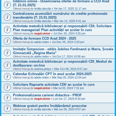
Întâlnire online - Diseminarea ofertei de formare a CCD Arad
(T: 21.01.2025)
Ultimul mesaj de
emilia dancila
«
Vin Ian 17, 2025 11:17 am
Centralizarea acumulării numărului de credite profesionale
transferabile (T: 15.01.2025)
Ultimul mesaj de
emilia dancila
«
Mar Ian 14, 2025 9:41 am
Activitate metodică bibliotecari și responsabili CDI; Solicitare
Plan managerial/ Plan activități/ an școlar în curs
Ultimul mesaj de
vogel.victor
«
Joi Dec 05, 2024 4:55 pm
Oferta de formare CCD Arad 2024 - 2025
Ultimul mesaj de
adela redes
«
Joi Dec 05, 2024 3:20 pm
Invitație Simpozion - ediție Jubileu Ferdinand și Maria, Școala
Gimnazială „Regina Maria”
Ultimul mesaj de
adela redes
«
Joi Oct 17, 2024 10:58 am
Activitate metodică bibliotecari și responsabili CDI_Mediul de
desfășurare: on-line
Ultimul mesaj de
andrea.pintye
«
Mar Oct 08, 2024 8:57 am
Calendar Echivalări CPT în anul școlar 2024-2025
Ultimul mesaj de
adela redes
«
Mie Sep 25, 2024 12:04 pm
Solicitare Rapoarte activitate CDI/ an școlar în curs
Ultimul mesaj de
vogel.victor
«
Mie Iul 03, 2024 7:31 pm
Profesionalizarea carierei didactice - PROF
Ultimul mesaj de
vogel.victor
«
Lun Iun 17, 2024 8:34 am
Webinar gratuit pentru învățământul preșcolar
Ultimul mesaj de
emilia dancila
«
Mie Iun 05, 2024 8:07 am