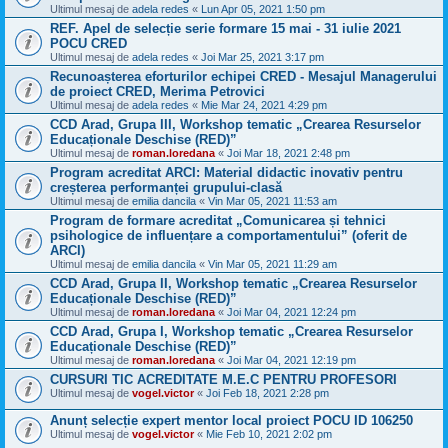
Ultimul mesaj de
adela redes
«
Lun Apr 05, 2021 1:50 pm
REF. Apel de selecție serie formare 15 mai - 31 iulie 2021
POCU CRED
Ultimul mesaj de
adela redes
«
Joi Mar 25, 2021 3:17 pm
Recunoașterea eforturilor echipei CRED - Mesajul Managerului
de proiect CRED, Merima Petrovici
Ultimul mesaj de
adela redes
«
Mie Mar 24, 2021 4:29 pm
CCD Arad, Grupa III, Workshop tematic „Crearea Resurselor
Educaționale Deschise (RED)”
Ultimul mesaj de
roman.loredana
«
Joi Mar 18, 2021 2:48 pm
Program acreditat ARCI: Material didactic inovativ pentru
creșterea performanței grupului-clasă
Ultimul mesaj de
emilia dancila
«
Vin Mar 05, 2021 11:53 am
Program de formare acreditat „Comunicarea și tehnici
psihologice de influențare a comportamentului” (oferit de
ARCI)
Ultimul mesaj de
emilia dancila
«
Vin Mar 05, 2021 11:29 am
CCD Arad, Grupa II, Workshop tematic „Crearea Resurselor
Educaționale Deschise (RED)”
Ultimul mesaj de
roman.loredana
«
Joi Mar 04, 2021 12:24 pm
CCD Arad, Grupa I, Workshop tematic „Crearea Resurselor
Educaționale Deschise (RED)”
Ultimul mesaj de
roman.loredana
«
Joi Mar 04, 2021 12:19 pm
CURSURI TIC ACREDITATE M.E.C PENTRU PROFESORI
Ultimul mesaj de
vogel.victor
«
Joi Feb 18, 2021 2:28 pm
Anunț selecție expert mentor local proiect POCU ID 106250
Ultimul mesaj de
vogel.victor
«
Mie Feb 10, 2021 2:02 pm