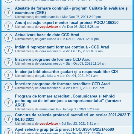
Ultimul mesaj de
emilia dancila
«
Mie Dec 15, 2021 12:15 pm
Atestate de formare continuă - program Calitate în evaluare şi
examinare (CEE)
Ultimul mesaj de
emilia dancila
«
Mar Dec 07, 2021 2:19 pm
Anunț selecție expert mentor local proiect POCU 106250
Ultimul mesaj de
vogel.victor
«
Vin Dec 03, 2021 5:28 pm
Actualizare baze de date CCD Arad
Ultimul mesaj de
gaita iuliana
«
Lun Noi 15, 2021 12:07 pm
Întâlniri reprezentanți formare continuă - CCD Arad
Ultimul mesaj de
dora.marinescu
«
Vin Oct 15, 2021 8:07 am
Înscriere programe de formare CCD Arad
Ultimul mesaj de
dora.marinescu
«
Sâm Oct 09, 2021 11:14 am
În atenția bibliotecarilor școlari și a responsabililor CDI
Ultimul mesaj de
gaita iuliana
«
Lun Oct 04, 2021 9:01 am
Înscriere programe de formare acreditate CCD Arad
Ultimul mesaj de
dora.marinescu
«
Vin Oct 01, 2021 11:21 am
Program de formare acreditat „Comunicarea și tehnici
psihologice de influențare a comportamentului” (furnizor
ARCI)
Ultimul mesaj de
emilia dancila
«
Joi Sep 30, 2021 5:23 am
Concurs de selecție profesori metodiști_an școlar 2021-2022 T:
04.10.2021
Ultimul mesaj de
vogel.victor
«
Joi Sep 23, 2021 3:31 pm
Apel selecție grup țintă proiect POCU/904/6/25/146589
Ultimul mesaj de
dora.marinescu
«
Mie Sep 15, 2021 10:55 am