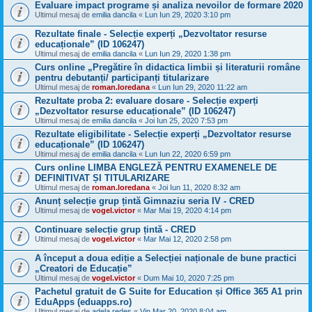
Evaluare impact programe și analiza nevoilor de formare 2020
Ultimul mesaj de
emilia dancila
«
Lun Iun 29, 2020 3:10 pm
Rezultate finale - Selecție experți „Dezvoltator resurse
educaționale” (ID 106247)
Ultimul mesaj de
emilia dancila
«
Lun Iun 29, 2020 1:38 pm
Curs online „Pregătire în didactica limbii și literaturii române
pentru debutanți/ participanți titularizare
Ultimul mesaj de
roman.loredana
«
Lun Iun 29, 2020 11:22 am
Rezultate proba 2: evaluare dosare - Selecție experți
„Dezvoltator resurse educaționale” (ID 106247)
Ultimul mesaj de
emilia dancila
«
Joi Iun 25, 2020 7:53 pm
Rezultate eligibilitate - Selecție experți „Dezvoltator resurse
educaționale” (ID 106247)
Ultimul mesaj de
emilia dancila
«
Lun Iun 22, 2020 6:59 pm
Curs online LIMBA ENGLEZĂ PENTRU EXAMENELE DE
DEFINITIVAT ȘI TITULARIZARE
Ultimul mesaj de
roman.loredana
«
Joi Iun 11, 2020 8:32 am
Anunț selecție grup țintă Gimnaziu seria IV - CRED
Ultimul mesaj de
vogel.victor
«
Mar Mai 19, 2020 4:14 pm
Continuare selecție grup țintă - CRED
Ultimul mesaj de
vogel.victor
«
Mar Mai 12, 2020 2:58 pm
A început a doua ediție a Selecției naționale de bune practici
„Creatori de Educație”
Ultimul mesaj de
vogel.victor
«
Dum Mai 10, 2020 7:25 pm
Pachetul gratuit de G Suite for Education și Office 365 A1 prin
EduApps (eduapps.ro)
Ultimul mesaj de
adela redes
«
Vin Mar 20, 2020 8:04 am