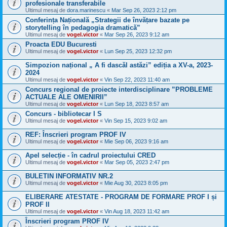
profesionale transferabile
Ultimul mesaj de
dora.marinescu
«
Mar Sep 26, 2023 2:12 pm
Conferința Națională „Strategii de învățare bazate pe
storytelling în pedagogia dramatică”
Ultimul mesaj de
vogel.victor
«
Mar Sep 26, 2023 9:12 am
Proacta EDU Bucuresti
Ultimul mesaj de
vogel.victor
«
Lun Sep 25, 2023 12:32 pm
Simpozion național „ A fi dascăl astăzi” ediția a XV-a, 2023-
2024
Ultimul mesaj de
vogel.victor
«
Vin Sep 22, 2023 11:40 am
Concurs regional de proiecte interdisciplinare ”PROBLEME
ACTUALE ALE OMENIRII”
Ultimul mesaj de
vogel.victor
«
Lun Sep 18, 2023 8:57 am
Concurs - bibliotecar I S
Ultimul mesaj de
vogel.victor
«
Vin Sep 15, 2023 9:02 am
REF: Înscrieri program PROF IV
Ultimul mesaj de
vogel.victor
«
Mie Sep 06, 2023 9:16 am
Apel selecție - în cadrul proiectului CRED
Ultimul mesaj de
vogel.victor
«
Mar Sep 05, 2023 2:47 pm
BULETIN INFORMATIV NR.2
Ultimul mesaj de
vogel.victor
«
Mie Aug 30, 2023 8:05 pm
ELIBERARE ATESTATE - PROGRAM DE FORMARE PROF I și
PROF II
Ultimul mesaj de
vogel.victor
«
Vin Aug 18, 2023 11:42 am
Înscrieri program PROF IV