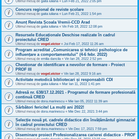
Ultimul mesaj de
gaita iuliana
«
Lun Feb 21, 2022 2:05 pm
Concurs regional de reviste școlare
Ultimul mesaj de
gaita iuliana
«
Lun Feb 21, 2022 1:54 pm
Anunț Revista Școala Vremii-CCD Arad
Ultimul mesaj de
gaita iuliana
«
Vin Feb 18, 2022 12:08 pm
Resursele Educaționale Deschise realizate în cadrul
proiectului CRED
Ultimul mesaj de
vogel.victor
«
Joi Feb 17, 2022 11:26 am
Program acreditat „Comunicarea și tehnici psihologice de
influențare a comportamentului” (4-6 febr. 2022)
Ultimul mesaj de
emilia dancila
«
Vin Ian 28, 2022 2:52 pm
Chestionar de identificare a nevoilor de formare - Proiect
PROF III
Ultimul mesaj de
vogel.victor
«
Vin Ian 28, 2022 9:16 am
Activitate metodică bibliotecari și responsabili CDI
Ultimul mesaj de
gaita iuliana
«
Mar Ian 11, 2022 1:41 pm
Adresă nr. 638/17.12.2021 - Programul de formare profesională
continuă CRED
Ultimul mesaj de
dora.marinescu
«
Mie Ian 05, 2022 11:39 am
Sărbători fericite! La mulți ani 2022!
Ultimul mesaj de
dora.marinescu
«
Mie Dec 22, 2021 3:44 pm
Selecție nouă pt. cadrele didactice din învățământul gimnazial
în cadrul proiectului CRED
Ultimul mesaj de
dora.marinescu
«
Vin Dec 17, 2021 7:59 pm
Diseminare proiect Profesionalizarea carierei didactice - PROF