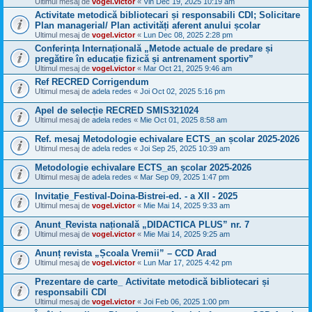
Ultimul mesaj de
vogel.victor
«
Vin Dec 19, 2025 10:19 am
Activitate metodică bibliotecari și responsabili CDI; Solicitare
Plan managerial/ Plan activități aferent anului școlar
Ultimul mesaj de
vogel.victor
«
Lun Dec 08, 2025 2:28 pm
Conferința Internațională „Metode actuale de predare și
pregătire în educație fizică și antrenament sportiv”
Ultimul mesaj de
vogel.victor
«
Mar Oct 21, 2025 9:46 am
Ref RECRED Corrigendum
Ultimul mesaj de
adela redes
«
Joi Oct 02, 2025 5:16 pm
Apel de selecție RECRED SMIS321024
Ultimul mesaj de
adela redes
«
Mie Oct 01, 2025 8:58 am
Ref. mesaj Metodologie echivalare ECTS_an școlar 2025-2026
Ultimul mesaj de
adela redes
«
Joi Sep 25, 2025 10:39 am
Metodologie echivalare ECTS_an școlar 2025-2026
Ultimul mesaj de
adela redes
«
Mar Sep 09, 2025 1:47 pm
Invitație_Festival-Doina-Bistrei-ed. - a XII - 2025
Ultimul mesaj de
vogel.victor
«
Mie Mai 14, 2025 9:33 am
Anunt_Revista națională „DIDACTICA PLUS” nr. 7
Ultimul mesaj de
vogel.victor
«
Mie Mai 14, 2025 9:25 am
Anunț revista „Școala Vremii” – CCD Arad
Ultimul mesaj de
vogel.victor
«
Lun Mar 17, 2025 4:42 pm
Prezentare de carte_ Activitate metodică bibliotecari și
responsabili CDI
Ultimul mesaj de
vogel.victor
«
Joi Feb 06, 2025 1:00 pm