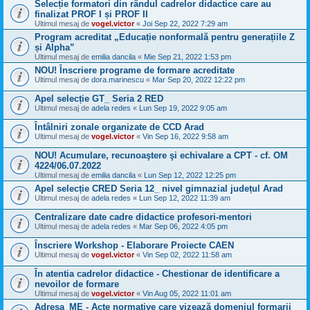
Selecție formatori din rândul cadrelor didactice care au
finalizat PROF I și PROF II
Ultimul mesaj de
vogel.victor
«
Joi Sep 22, 2022 7:29 am
Program acreditat „Educație nonformală pentru generațiile Z
și Alpha”
Ultimul mesaj de
emilia dancila
«
Mie Sep 21, 2022 1:53 pm
NOU! Înscriere programe de formare acreditate
Ultimul mesaj de
dora.marinescu
«
Mar Sep 20, 2022 12:22 pm
Apel selecție GT_ Seria 2 RED
Ultimul mesaj de
adela redes
«
Lun Sep 19, 2022 9:05 am
Întâlniri zonale organizate de CCD Arad
Ultimul mesaj de
vogel.victor
«
Vin Sep 16, 2022 9:58 am
NOU! Acumulare, recunoaştere şi echivalare a CPT - cf. OM
4224/06.07.2022
Ultimul mesaj de
emilia dancila
«
Lun Sep 12, 2022 12:25 pm
Apel selecție CRED Seria 12_ nivel gimnazial județul Arad
Ultimul mesaj de
adela redes
«
Lun Sep 12, 2022 11:39 am
Centralizare date cadre didactice profesori-mentori
Ultimul mesaj de
adela redes
«
Mar Sep 06, 2022 4:05 pm
Înscriere Workshop - Elaborare Proiecte CAEN
Ultimul mesaj de
vogel.victor
«
Vin Sep 02, 2022 11:58 am
În atentia cadrelor didactice - Chestionar de identificare a
nevoilor de formare
Ultimul mesaj de
vogel.victor
«
Vin Aug 05, 2022 11:01 am
Adresa_ME - Acte normative care vizează domeniul formarii