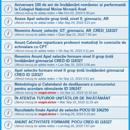
Aniversare 100 de ani de învățământ românesc și performanță
la Colegiul Național Moise Nicoară Arad
Ultimul mesaj de
adela redes
«
Mie Oct 02, 2019 5:35 pm
Anexe Apel selecție grup țintă_nivel II_gimnaziu_AR
Ultimul mesaj de
adela redes
«
Mar Sep 24, 2019 3:21 pm
Revenire Anunț_selecție_GT_gimnaziu_AR_CRED_118327
Ultimul mesaj de
adela redes
«
Dum Sep 22, 2019 7:56 am
Anunț Calendar repartizare profesori metodisți în comisiile de
echivalare cu CPT
Ultimul mesaj de
adela redes
«
Vin Sep 20, 2019 3:11 pm
Revenire Anunt Apel selecție formare nivel II grup țintă
învățământ gimnazial CRED ID 118327
Ultimul mesaj de
adela redes
«
Lun Sep 16, 2019 2:06 pm
Apel selecție formare nivel II grup țintă învățământ gimnazial
CRED ID 118327
Ultimul mesaj de
adela redes
«
Vin Sep 13, 2019 3:51 pm
Metodologia și Calendarul de desfășurare a concursului
pentru acordare stimulente ID 106247
Ultimul mesaj de
vogel.victor
«
Joi Sep 12, 2019 10:16 am
ÎN ATENȚIA TUTUROR UNITĂȚILOR DE ÎNVĂȚĂMÂNT
Ultimul mesaj de
vogel.victor
«
Mar Sep 10, 2019 11:25 am
Rezultatele finale Apelul de selectie POCU ID 106250
Ultimul mesaj de
vogel.victor
«
Joi Aug 29, 2019 5:10 pm
ANUNȚ ACTIVITATE FORMARE POCU CRED ID 118327
Ultimul mesaj de
adela redes
«
Lun Aug 26, 2019 7:57 pm