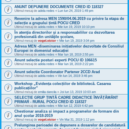
ANUNT DEPUNERE DOCUMENTE CRED ID 118327
Ultimul mesaj de
adela redes
«
Lun Iun 24, 2019 1:49 pm
Revenire la adresa MEN 1590/04.06.2019 cu privire la etapa de
selecție a grupului țintă POCU CRED
Ultimul mesaj de
adela redes
«
Mie Iun 19, 2019 10:10 pm
În atenţia directorilor şi a responsabililor cu dezvoltarea
profesională din unităţile şcolare,
Ultimul mesaj de
vogel.victor
«
Mie Iun 19, 2019 3:04 pm
Adresa MEN -diseminarea inițiativelor dezvoltate de Consiliul
Europei in domeniul educației
Ultimul mesaj de
adela redes
«
Mar Iun 18, 2019 2:55 pm
Anunt selectie posturi experti POCU ID 106615
Ultimul mesaj de
adela redes
«
Mar Iun 18, 2019 2:22 pm
Anunt selectie Coordonator Partener 2CCD Arad
Ultimul mesaj de
adela redes
«
Vin Iun 14, 2019 3:46 pm
Workshop „Evidența colecțiilor de bibliotecă. Casarea
publicațiilor”
Ultimul mesaj de
emilia dancila
«
Joi Iun 13, 2019 10:03 am
SELECȚIE GRUP ȚINTĂ CADRE DIDACTICE ÎNVĂȚĂMÂNT
PRIMAR - RURAL POCU CRED ID 118327
Ultimul mesaj de
adela redes
«
Mie Iun 12, 2019 4:42 pm
Chestionar analiza și impact a programelor de formare din
anul școlar 2018-2019
Ultimul mesaj de
vogel.victor
«
Vin Mai 31, 2019 1:12 pm
Prelungirea perioadei de depunere a dosarelor de candidatură