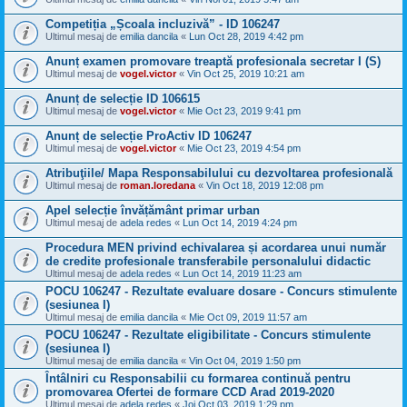
Competiția „Școala incluzivă” - ID 106247
Ultimul mesaj de
emilia dancila
«
Lun Oct 28, 2019 4:42 pm
Anunț examen promovare treaptă profesionala secretar I (S)
Ultimul mesaj de
vogel.victor
«
Vin Oct 25, 2019 10:21 am
Anunț de selecție ID 106615
Ultimul mesaj de
vogel.victor
«
Mie Oct 23, 2019 9:41 pm
Anunț de selecție ProActiv ID 106247
Ultimul mesaj de
vogel.victor
«
Mie Oct 23, 2019 4:54 pm
Atribuţiile/ Mapa Responsabilului cu dezvoltarea profesională
Ultimul mesaj de
roman.loredana
«
Vin Oct 18, 2019 12:08 pm
Apel selecție învățământ primar urban
Ultimul mesaj de
adela redes
«
Lun Oct 14, 2019 4:24 pm
Procedura MEN privind echivalarea și acordarea unui număr
de credite profesionale transferabile personalului didactic
Ultimul mesaj de
adela redes
«
Lun Oct 14, 2019 11:23 am
POCU 106247 - Rezultate evaluare dosare - Concurs stimulente
(sesiunea I)
Ultimul mesaj de
emilia dancila
«
Mie Oct 09, 2019 11:57 am
POCU 106247 - Rezultate eligibilitate - Concurs stimulente
(sesiunea I)
Ultimul mesaj de
emilia dancila
«
Vin Oct 04, 2019 1:50 pm
Întâlniri cu Responsabilii cu formarea continuă pentru
promovarea Ofertei de formare CCD Arad 2019-2020
Ultimul mesaj de
adela redes
«
Joi Oct 03, 2019 1:29 pm