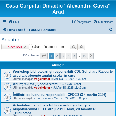
Casa Corpului Didactic "Alexandru Gavra"
Arad
FAQ
Înregistrare
Autentificare
C
Prima pagină
FORUM
Anunturi
ă
Anunturi
u
Căutare
Căutare avansată
Subiect nou
t
a
Pagina
1
din
10
1
2
3
4
5
10
Următorul
236 subiecte
…
r
Anunţuri
e
Workshop bibliotecari și responsabili CDI; Solicitare Rapoarte
activitate aferente anului școlar în curs
Ultimul mesaj de
vogel.victor
«
Mar Mai 12, 2026 8:32 am
Anunț revista ,,Școala Vremii” – CCD Arad
Ultimul mesaj de
vogel.victor
«
Joi Apr 30, 2026 11:42 am
Întâlniri de lucru cu responsabilii CFDCD (3-4 martie 2026)
Ultimul mesaj de
emilia dancila
«
Mar Feb 24, 2026 3:03 pm
Activitatea metodică a bibliotecarilor şcolari şi a
responsabililor C.D.I. din județul Arad, cu tematica:
,,Biblioteca