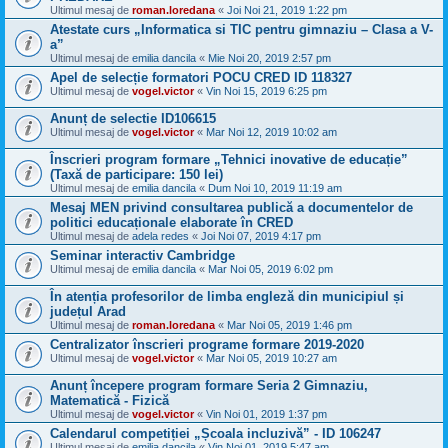
Ultimul mesaj de
roman.loredana
«
Joi Noi 21, 2019 1:22 pm
Atestate curs „Informatica si TIC pentru gimnaziu – Clasa a V-
a”
Ultimul mesaj de
emilia dancila
«
Mie Noi 20, 2019 2:57 pm
Apel de selecție formatori POCU CRED ID 118327
Ultimul mesaj de
vogel.victor
«
Vin Noi 15, 2019 6:25 pm
Anunț de selectie ID106615
Ultimul mesaj de
vogel.victor
«
Mar Noi 12, 2019 10:02 am
Înscrieri program formare „Tehnici inovative de educație”
(Taxă de participare: 150 lei)
Ultimul mesaj de
emilia dancila
«
Dum Noi 10, 2019 11:19 am
Mesaj MEN privind consultarea publică a documentelor de
politici educaționale elaborate în CRED
Ultimul mesaj de
adela redes
«
Joi Noi 07, 2019 4:17 pm
Seminar interactiv Cambridge
Ultimul mesaj de
emilia dancila
«
Mar Noi 05, 2019 6:02 pm
În atenția profesorilor de limba engleză din municipiul și
județul Arad
Ultimul mesaj de
roman.loredana
«
Mar Noi 05, 2019 1:46 pm
Centralizator înscrieri programe formare 2019-2020
Ultimul mesaj de
vogel.victor
«
Mar Noi 05, 2019 10:27 am
Anunț începere program formare Seria 2 Gimnaziu,
Matematică - Fizică
Ultimul mesaj de
vogel.victor
«
Vin Noi 01, 2019 1:37 pm
Calendarul competiției „Școala incluzivă” - ID 106247
Ultimul mesaj de
emilia dancila
«
Vin Noi 01, 2019 5:47 am