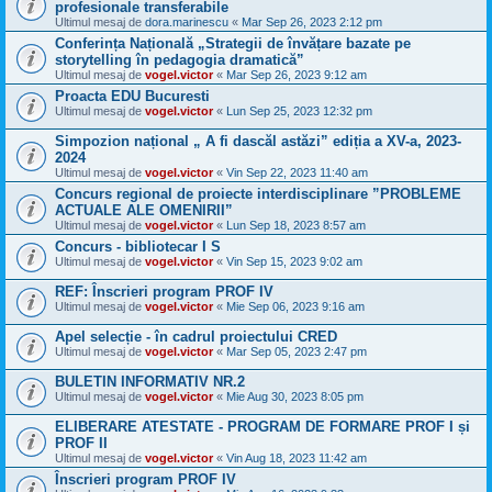
profesionale transferabile
Ultimul mesaj de
dora.marinescu
«
Mar Sep 26, 2023 2:12 pm
Conferința Națională „Strategii de învățare bazate pe
storytelling în pedagogia dramatică”
Ultimul mesaj de
vogel.victor
«
Mar Sep 26, 2023 9:12 am
Proacta EDU Bucuresti
Ultimul mesaj de
vogel.victor
«
Lun Sep 25, 2023 12:32 pm
Simpozion național „ A fi dascăl astăzi” ediția a XV-a, 2023-
2024
Ultimul mesaj de
vogel.victor
«
Vin Sep 22, 2023 11:40 am
Concurs regional de proiecte interdisciplinare ”PROBLEME
ACTUALE ALE OMENIRII”
Ultimul mesaj de
vogel.victor
«
Lun Sep 18, 2023 8:57 am
Concurs - bibliotecar I S
Ultimul mesaj de
vogel.victor
«
Vin Sep 15, 2023 9:02 am
REF: Înscrieri program PROF IV
Ultimul mesaj de
vogel.victor
«
Mie Sep 06, 2023 9:16 am
Apel selecție - în cadrul proiectului CRED
Ultimul mesaj de
vogel.victor
«
Mar Sep 05, 2023 2:47 pm
BULETIN INFORMATIV NR.2
Ultimul mesaj de
vogel.victor
«
Mie Aug 30, 2023 8:05 pm
ELIBERARE ATESTATE - PROGRAM DE FORMARE PROF I și
PROF II
Ultimul mesaj de
vogel.victor
«
Vin Aug 18, 2023 11:42 am
Înscrieri program PROF IV