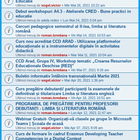
Educatie
Ultimul mesaj de
vogel.victor
«
Mie Mai 26, 2021 10:22 am
Debut workshopuri A4.3 - Atelierele CRED - Bune practici in
educatie
Ultimul mesaj de
adela redes
«
Lun Mai 24, 2021 5:04 pm
Cercuri pedagogice semestrul al II-lea, limba și literatura
română
Ultimul mesaj de
roman.loredana
«
Vin Mai 14, 2021 10:53 am
Curs nou acreditat CCD ARAD - Utilizarea platformelor
educaționale și a instrumentelor digitale în activitatea
didactică
Ultimul mesaj de
roman.loredana
«
Mar Mai 11, 2021 10:04 am
CCD Arad, Grupa IV, Workshop tematic „Crearea Resurselor
Educaționale Deschise (RED)”
Ultimul mesaj de
roman.loredana
«
Vin Mai 07, 2021 9:26 am
Buletin informativ întâlnire transnațională Martie 2021
Ultimul mesaj de
vogel.victor
«
Mar Apr 20, 2021 1:36 pm
Curs pregătire debutanți/ participanți la examenele de
definitivat și titularizare Limba și literatura engleză
Ultimul mesaj de
roman.loredana
«
Vin Apr 16, 2021 10:51 am
PROGRAMUL DE PREGĂTIRE PENTRU PROFESORII
DEBUTANȚI - LIMBA ȘI LITERATURA ROMÂNĂ
Ultimul mesaj de
roman.loredana
«
Lun Apr 12, 2021 11:47 am
Webinar Gratuit- Organizați-vă clasele pe grupe în Microsoft
Teams | Școala de acasă
Ultimul mesaj de
vogel.victor
«
Mie Apr 07, 2021 8:09 am
Curs de formare în cadrul Erasmus Developing Teacher
Competencies in a Digital Context