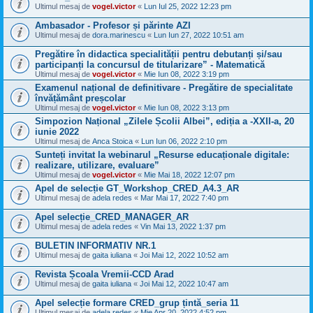
Ultimul mesaj de
vogel.victor
«
Lun Iul 25, 2022 12:23 pm
Ambasador - Profesor și părinte AZI
Ultimul mesaj de
dora.marinescu
«
Lun Iun 27, 2022 10:51 am
Pregătire în didactica specialității pentru debutanți și/sau
participanți la concursul de titularizare” - Matematică
Ultimul mesaj de
vogel.victor
«
Mie Iun 08, 2022 3:19 pm
Examenul național de definitivare - Pregătire de specialitate
învățământ preșcolar
Ultimul mesaj de
vogel.victor
«
Mie Iun 08, 2022 3:13 pm
Simpozion Național „Zilele Școlii Albei”, ediția a -XXII-a, 20
iunie 2022
Ultimul mesaj de
Anca Stoica
«
Lun Iun 06, 2022 2:10 pm
Sunteți invitat la webinarul „Resurse educaționale digitale:
realizare, utilizare, evaluare”
Ultimul mesaj de
vogel.victor
«
Mie Mai 18, 2022 12:07 pm
Apel de selecție GT_Workshop_CRED_A4.3_AR
Ultimul mesaj de
adela redes
«
Mar Mai 17, 2022 7:40 pm
Apel selecție_CRED_MANAGER_AR
Ultimul mesaj de
adela redes
«
Vin Mai 13, 2022 1:37 pm
BULETIN INFORMATIV NR.1
Ultimul mesaj de
gaita iuliana
«
Joi Mai 12, 2022 10:52 am
Revista Școala Vremii-CCD Arad
Ultimul mesaj de
gaita iuliana
«
Joi Mai 12, 2022 10:47 am
Apel selecție formare CRED_grup țintă_seria 11
Ultimul mesaj de
adela redes
«
Mie Apr 20, 2022 4:52 pm