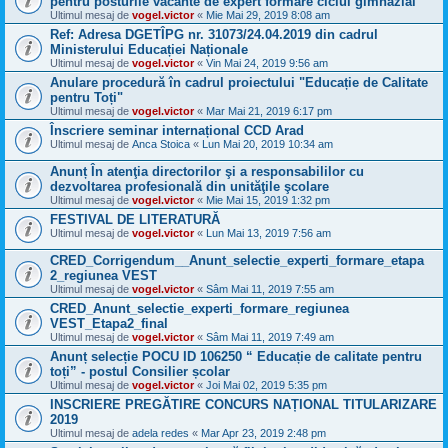
pentru posturile vacante de expert formare ciclul gimnazial
Ultimul mesaj de
vogel.victor
«
Mie Mai 29, 2019 8:08 am
Ref: Adresa DGETÎPG nr. 31073/24.04.2019 din cadrul
Ministerului Educației Naționale
Ultimul mesaj de
vogel.victor
«
Vin Mai 24, 2019 9:56 am
Anulare procedură în cadrul proiectului "Educație de Calitate
pentru Toți"
Ultimul mesaj de
vogel.victor
«
Mar Mai 21, 2019 6:17 pm
Înscriere seminar internațional CCD Arad
Ultimul mesaj de
Anca Stoica
«
Lun Mai 20, 2019 10:34 am
Anunț În atenţia directorilor şi a responsabililor cu
dezvoltarea profesională din unităţile şcolare
Ultimul mesaj de
vogel.victor
«
Mie Mai 15, 2019 1:32 pm
FESTIVAL DE LITERATURĂ
Ultimul mesaj de
vogel.victor
«
Lun Mai 13, 2019 7:56 am
CRED_Corrigendum__Anunt_selectie_experti_formare_etapa
2_regiunea VEST
Ultimul mesaj de
vogel.victor
«
Sâm Mai 11, 2019 7:55 am
CRED_Anunt_selectie_experti_formare_regiunea
VEST_Etapa2_final
Ultimul mesaj de
vogel.victor
«
Sâm Mai 11, 2019 7:49 am
Anunț selecție POCU ID 106250 “ Educație de calitate pentru
toți” - postul Consilier școlar
Ultimul mesaj de
vogel.victor
«
Joi Mai 02, 2019 5:35 pm
INSCRIERE PREGĂTIRE CONCURS NAȚIONAL TITULARIZARE
2019
Ultimul mesaj de
adela redes
«
Mar Apr 23, 2019 2:48 pm