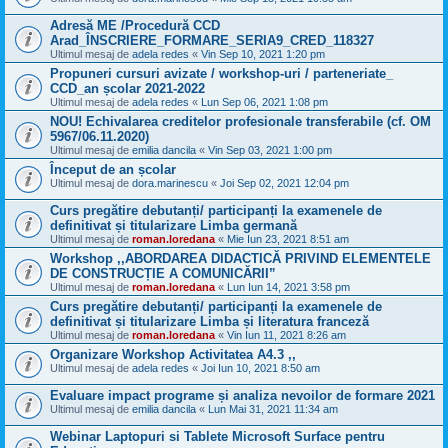
Adresă ME /Procedură CCD
Arad_ÎNSCRIERE_FORMARE_SERIA9_CRED_118327
Ultimul mesaj de
adela redes
«
Vin Sep 10, 2021 1:20 pm
Propuneri cursuri avizate / workshop-uri / parteneriate_
CCD_an școlar 2021-2022
Ultimul mesaj de
adela redes
«
Lun Sep 06, 2021 1:08 pm
NOU! Echivalarea creditelor profesionale transferabile (cf. OM
5967/06.11.2020)
Ultimul mesaj de
emilia dancila
«
Vin Sep 03, 2021 1:00 pm
Început de an școlar
Ultimul mesaj de
dora.marinescu
«
Joi Sep 02, 2021 12:04 pm
Curs pregătire debutanți/ participanți la examenele de
definitivat și titularizare Limba germană
Ultimul mesaj de
roman.loredana
«
Mie Iun 23, 2021 8:51 am
Workshop ,,ABORDAREA DIDACTICĂ PRIVIND ELEMENTELE
DE CONSTRUCȚIE A COMUNICĂRII”
Ultimul mesaj de
roman.loredana
«
Lun Iun 14, 2021 3:58 pm
Curs pregătire debutanți/ participanți la examenele de
definitivat și titularizare Limba și literatura franceză
Ultimul mesaj de
roman.loredana
«
Vin Iun 11, 2021 8:26 am
Organizare Workshop Activitatea A4.3 ,,
Ultimul mesaj de
adela redes
«
Joi Iun 10, 2021 8:50 am
Evaluare impact programe și analiza nevoilor de formare 2021
Ultimul mesaj de
emilia dancila
«
Lun Mai 31, 2021 11:34 am
Webinar Laptopuri si Tablete Microsoft Surface pentru