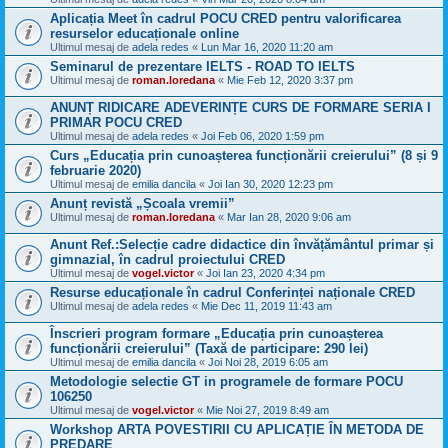
Aplicația Meet în cadrul POCU CRED pentru valorificarea
resurselor educaționale online
Ultimul mesaj de
adela redes
«
Lun Mar 16, 2020 11:20 am
Seminarul de prezentare IELTS - ROAD TO IELTS
Ultimul mesaj de
roman.loredana
«
Mie Feb 12, 2020 3:37 pm
ANUNȚ RIDICARE ADEVERINȚE CURS DE FORMARE SERIA I
PRIMAR POCU CRED
Ultimul mesaj de
adela redes
«
Joi Feb 06, 2020 1:59 pm
Curs „Educația prin cunoașterea funcționării creierului” (8 și 9
februarie 2020)
Ultimul mesaj de
emilia dancila
«
Joi Ian 30, 2020 12:23 pm
Anunț revistă „Școala vremii”
Ultimul mesaj de
roman.loredana
«
Mar Ian 28, 2020 9:06 am
Anunt Ref.:Selecție cadre didactice din învățământul primar și
gimnazial, în cadrul proiectului CRED
Ultimul mesaj de
vogel.victor
«
Joi Ian 23, 2020 4:34 pm
Resurse educaționale în cadrul Conferinței naționale CRED
Ultimul mesaj de
adela redes
«
Mie Dec 11, 2019 11:43 am
Înscrieri program formare „Educația prin cunoașterea
funcționării creierului” (Taxă de participare: 290 lei)
Ultimul mesaj de
emilia dancila
«
Joi Noi 28, 2019 6:05 am
Metodologie selectie GT in programele de formare POCU
106250
Ultimul mesaj de
vogel.victor
«
Mie Noi 27, 2019 8:49 am
Workshop ARTA POVESTIRII CU APLICAȚIE ÎN METODA DE
PREDARE