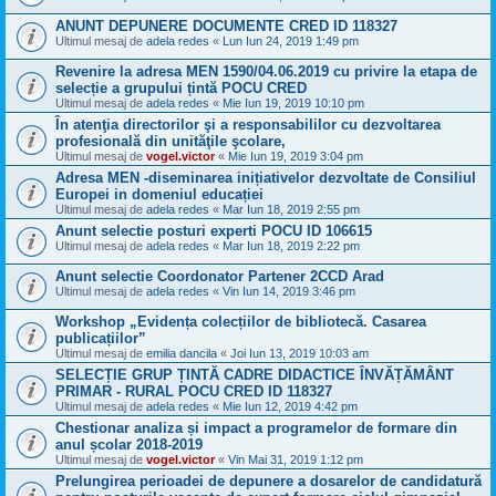
ANUNT DEPUNERE DOCUMENTE CRED ID 118327
Ultimul mesaj de
adela redes
«
Lun Iun 24, 2019 1:49 pm
Revenire la adresa MEN 1590/04.06.2019 cu privire la etapa de
selecție a grupului țintă POCU CRED
Ultimul mesaj de
adela redes
«
Mie Iun 19, 2019 10:10 pm
În atenţia directorilor şi a responsabililor cu dezvoltarea
profesională din unităţile şcolare,
Ultimul mesaj de
vogel.victor
«
Mie Iun 19, 2019 3:04 pm
Adresa MEN -diseminarea inițiativelor dezvoltate de Consiliul
Europei in domeniul educației
Ultimul mesaj de
adela redes
«
Mar Iun 18, 2019 2:55 pm
Anunt selectie posturi experti POCU ID 106615
Ultimul mesaj de
adela redes
«
Mar Iun 18, 2019 2:22 pm
Anunt selectie Coordonator Partener 2CCD Arad
Ultimul mesaj de
adela redes
«
Vin Iun 14, 2019 3:46 pm
Workshop „Evidența colecțiilor de bibliotecă. Casarea
publicațiilor”
Ultimul mesaj de
emilia dancila
«
Joi Iun 13, 2019 10:03 am
SELECȚIE GRUP ȚINTĂ CADRE DIDACTICE ÎNVĂȚĂMÂNT
PRIMAR - RURAL POCU CRED ID 118327
Ultimul mesaj de
adela redes
«
Mie Iun 12, 2019 4:42 pm
Chestionar analiza și impact a programelor de formare din
anul școlar 2018-2019
Ultimul mesaj de
vogel.victor
«
Vin Mai 31, 2019 1:12 pm
Prelungirea perioadei de depunere a dosarelor de candidatură