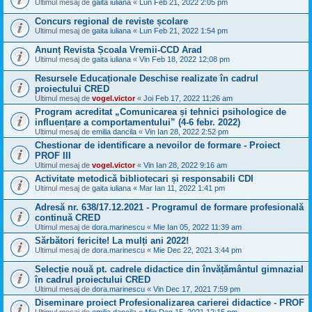
Ultimul mesaj de
gaita iuliana
«
Lun Feb 21, 2022 2:05 pm
Concurs regional de reviste școlare
Ultimul mesaj de
gaita iuliana
«
Lun Feb 21, 2022 1:54 pm
Anunț Revista Școala Vremii-CCD Arad
Ultimul mesaj de
gaita iuliana
«
Vin Feb 18, 2022 12:08 pm
Resursele Educaționale Deschise realizate în cadrul
proiectului CRED
Ultimul mesaj de
vogel.victor
«
Joi Feb 17, 2022 11:26 am
Program acreditat „Comunicarea și tehnici psihologice de
influențare a comportamentului” (4-6 febr. 2022)
Ultimul mesaj de
emilia dancila
«
Vin Ian 28, 2022 2:52 pm
Chestionar de identificare a nevoilor de formare - Proiect
PROF III
Ultimul mesaj de
vogel.victor
«
Vin Ian 28, 2022 9:16 am
Activitate metodică bibliotecari și responsabili CDI
Ultimul mesaj de
gaita iuliana
«
Mar Ian 11, 2022 1:41 pm
Adresă nr. 638/17.12.2021 - Programul de formare profesională
continuă CRED
Ultimul mesaj de
dora.marinescu
«
Mie Ian 05, 2022 11:39 am
Sărbători fericite! La mulți ani 2022!
Ultimul mesaj de
dora.marinescu
«
Mie Dec 22, 2021 3:44 pm
Selecție nouă pt. cadrele didactice din învățământul gimnazial
în cadrul proiectului CRED
Ultimul mesaj de
dora.marinescu
«
Vin Dec 17, 2021 7:59 pm
Diseminare proiect Profesionalizarea carierei didactice - PROF