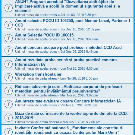
ANUNT Program acreditat ”Dezvoltarea abilităților de
implicare activă a școlii în domeniul siguranței apei și a
sistemel
Ultimul mesaj de
adela redes
«
Joi Ian 03, 2019 5:35 pm
Anunt selectie POCU ID 106250, post Mentor Local, Partener 1
CCD
Ultimul mesaj de
adela redes
«
Joi Dec 13, 2018 12:02 pm
Anunt Selectie POCU ID 106615
Ultimul mesaj de
adela redes
«
Joi Dec 13, 2018 9:48 am
Anunț concurs ocupare post profesor metodist CCD Arad
Ultimul mesaj de
adela redes
«
Joi Dec 06, 2018 9:49 pm
Anunt rezultate proba scrisă și proba practică concurs
Informatician IA
Ultimul mesaj de
adela redes
«
Lun Noi 26, 2018 4:36 pm
Workshop transfrontalier
Ultimul mesaj de
gaita iuliana
«
Lun Noi 26, 2018 1:30 pm
Ridicare adeverințe curs „Abilitarea corpului de profesori
metodiști pentru învățământul preuniversitar”
Ultimul mesaj de
gaita iuliana
«
Mar Noi 20, 2018 3:02 pm
Anuntrezultate evaluare dosare Concurs Informatician IA
Ultimul mesaj de
adela redes
«
Vin Noi 16, 2018 6:31 pm
Baza de date cu înscrierile la workshop-urile din oferta CCD,
2018-2019
Ultimul mesaj de
emilia dancila
«
Mar Noi 13, 2018 2:06 pm
Invitatie Conferință națională ,,Fundamente ale constituirii
identității românești cu ocazia Centenarului Marii Uniri”