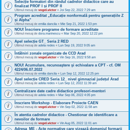
Selecție formatori din rândul cadrelor didactice care au
finalizat PROF I și PROF II
Ultimul mesaj de
vogel.victor
«
Joi Sep 22, 2022 7:29 am
Program acreditat „Educație nonformală pentru generațiile Z
și Alpha”
Ultimul mesaj de
emilia dancila
«
Mie Sep 21, 2022 1:53 pm
NOU! Înscriere programe de formare acreditate
Ultimul mesaj de
dora.marinescu
«
Mar Sep 20, 2022 12:22 pm
Apel selecție GT_ Seria 2 RED
Ultimul mesaj de
adela redes
«
Lun Sep 19, 2022 9:05 am
Întâlniri zonale organizate de CCD Arad
Ultimul mesaj de
vogel.victor
«
Vin Sep 16, 2022 9:58 am
NOU! Acumulare, recunoaştere şi echivalare a CPT - cf. OM
4224/06.07.2022
Ultimul mesaj de
emilia dancila
«
Lun Sep 12, 2022 12:25 pm
Apel selecție CRED Seria 12_ nivel gimnazial județul Arad
Ultimul mesaj de
adela redes
«
Lun Sep 12, 2022 11:39 am
Centralizare date cadre didactice profesori-mentori
Ultimul mesaj de
adela redes
«
Mar Sep 06, 2022 4:05 pm
Înscriere Workshop - Elaborare Proiecte CAEN
Ultimul mesaj de
vogel.victor
«
Vin Sep 02, 2022 11:58 am
În atentia cadrelor didactice - Chestionar de identificare a
nevoilor de formare
Ultimul mesaj de
vogel.victor
«
Vin Aug 05, 2022 11:01 am
Adresa_ME - Acte normative care vizează domeniul formarii