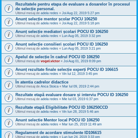
Rezultatele pentru etapa de evaluare a dosarelor în procesul
de selecție personal.
Ultimul mesaj de
adela redes
«
Joi Aug 22, 2019 5:27 pm
Anunț selecție mentor școlar POCU 106250
Ultimul mesaj de
adela redes
«
Joi Aug 22, 2019 5:18 pm
Anunț selecție mediatori școlari POCU ID 106250
Ultimul mesaj de
adela redes
«
Lun Aug 05, 2019 3:32 pm
Anunț selecție consilieri școlari POCU ID 106250
Ultimul mesaj de
adela redes
«
Lun Aug 05, 2019 3:21 pm
Apelul de selecție în cadrul POCU ID 106250
Ultimul mesaj de
vogel.victor
«
Joi Aug 01, 2019 8:09 pm
Anunț rezultate finale selecție experți POCU ID 106615
Ultimul mesaj de
adela redes
«
Vin Iul 12, 2019 3:45 pm
În atentia cadrelor didactice
Ultimul mesaj de
Anca Stoica
«
Mar Iul 09, 2019 2:44 pm
Rezultate etapă evaluare dosare și interviu POCU ID 106250
Ultimul mesaj de
adela redes
«
Mie Iul 03, 2019 6:37 pm
Rezultate etapă Eligibilitate POCU ID 106250CCD
Ultimul mesaj de
adela redes
«
Vin Iun 28, 2019 5:46 am
Anunt selectie Mentor local POCU ID 106250
Ultimul mesaj de
adela redes
«
Mar Iun 25, 2019 11:49 am
Regulament de acordare stimulente ID106615
Ultimul mesaj de
adela redes
«
Lun Iun 24, 2019 3:33 pm