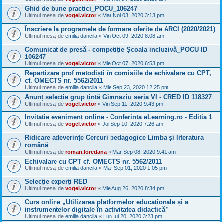
Ghid de bune practici_POCU_106247
Ultimul mesaj de
vogel.victor
«
Mar Noi 03, 2020 3:13 pm
Înscriere la programele de formare oferite de ARCI (2020/2021)
Ultimul mesaj de
emilia dancila
«
Vin Oct 09, 2020 8:08 am
Comunicat de presă - competiție Școala incluzivă_POCU ID
106247
Ultimul mesaj de
vogel.victor
«
Mie Oct 07, 2020 6:53 pm
Repartizare prof metodiști în comisiile de echivalare cu CPT,
cf. OMECTS nr. 5562/2011
Ultimul mesaj de
emilia dancila
«
Mie Sep 23, 2020 12:25 pm
Anunț selecție grup țintă Gimnaziu seria VI - CRED ID 118327
Ultimul mesaj de
vogel.victor
«
Vin Sep 11, 2020 9:43 pm
Invitatie eveniment online - Conferinta eLearning.ro - Editia 1
Ultimul mesaj de
vogel.victor
«
Joi Sep 10, 2020 7:26 am
Ridicare adeverințe Cercuri pedagogice Limba și literatura
română
Ultimul mesaj de
roman.loredana
«
Mar Sep 08, 2020 9:41 am
Echivalare cu CPT cf. OMECTS nr. 5562/2011
Ultimul mesaj de
emilia dancila
«
Mar Sep 01, 2020 1:05 pm
Selecție experți RED
Ultimul mesaj de
vogel.victor
«
Mie Aug 26, 2020 8:34 pm
Curs online „Utilizarea platformelor educaționale și a
instrumentelor digitale în activitatea didactică”
Ultimul mesaj de
emilia dancila
«
Lun Iul 20, 2020 3:23 pm