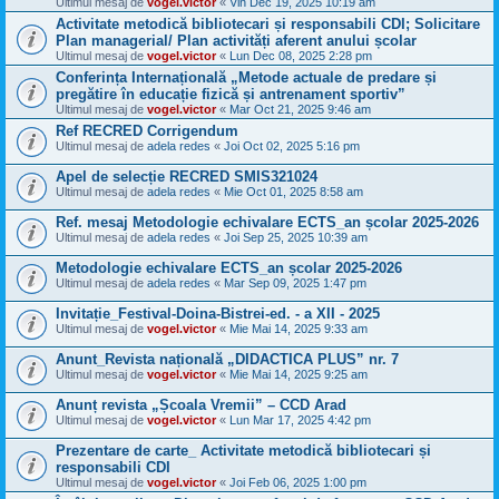
Ultimul mesaj de
vogel.victor
«
Vin Dec 19, 2025 10:19 am
Activitate metodică bibliotecari și responsabili CDI; Solicitare
Plan managerial/ Plan activități aferent anului școlar
Ultimul mesaj de
vogel.victor
«
Lun Dec 08, 2025 2:28 pm
Conferința Internațională „Metode actuale de predare și
pregătire în educație fizică și antrenament sportiv”
Ultimul mesaj de
vogel.victor
«
Mar Oct 21, 2025 9:46 am
Ref RECRED Corrigendum
Ultimul mesaj de
adela redes
«
Joi Oct 02, 2025 5:16 pm
Apel de selecție RECRED SMIS321024
Ultimul mesaj de
adela redes
«
Mie Oct 01, 2025 8:58 am
Ref. mesaj Metodologie echivalare ECTS_an școlar 2025-2026
Ultimul mesaj de
adela redes
«
Joi Sep 25, 2025 10:39 am
Metodologie echivalare ECTS_an școlar 2025-2026
Ultimul mesaj de
adela redes
«
Mar Sep 09, 2025 1:47 pm
Invitație_Festival-Doina-Bistrei-ed. - a XII - 2025
Ultimul mesaj de
vogel.victor
«
Mie Mai 14, 2025 9:33 am
Anunt_Revista națională „DIDACTICA PLUS” nr. 7
Ultimul mesaj de
vogel.victor
«
Mie Mai 14, 2025 9:25 am
Anunț revista „Școala Vremii” – CCD Arad
Ultimul mesaj de
vogel.victor
«
Lun Mar 17, 2025 4:42 pm
Prezentare de carte_ Activitate metodică bibliotecari și
responsabili CDI
Ultimul mesaj de
vogel.victor
«
Joi Feb 06, 2025 1:00 pm