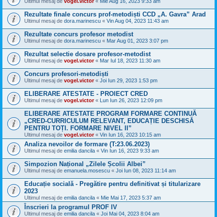
Ultimul mesaj de
vogel.victor
«
Mie Aug 16, 2023 9:33 am
Rezultate finale concurs prof-metodiști CCD „A. Gavra” Arad
Ultimul mesaj de
dora.marinescu
«
Vin Aug 04, 2023 11:43 am
Rezultate concurs profesor metodist
Ultimul mesaj de
dora.marinescu
«
Mar Aug 01, 2023 3:07 pm
Rezultat selectie dosare profesor-metodist
Ultimul mesaj de
vogel.victor
«
Mar Iul 18, 2023 11:30 am
Concurs profesori-metodiști
Ultimul mesaj de
vogel.victor
«
Joi Iun 29, 2023 1:53 pm
ELIBERARE ATESTATE - PROIECT CRED
Ultimul mesaj de
vogel.victor
«
Lun Iun 26, 2023 12:09 pm
ELIBERARE ATESTATE PROGRAM FORMARE CONTINUĂ
„CRED-CURRICULUM RELEVANT, EDUCAȚIE DESCHISĂ
PENTRU TOȚI. FORMARE NIVEL II”
Ultimul mesaj de
vogel.victor
«
Vin Iun 16, 2023 10:15 am
Analiza nevoilor de formare (T:23.06.2023)
Ultimul mesaj de
emilia dancila
«
Vin Iun 16, 2023 9:33 am
Simpozion Național „Zilele Școlii Albei”
Ultimul mesaj de
emanuela.mosescu
«
Joi Iun 08, 2023 11:14 am
Educație socială - Pregătire pentru definitivat și titularizare
2023
Ultimul mesaj de
emilia dancila
«
Mie Mai 17, 2023 5:37 am
Înscrieri la programul PROF IV
Ultimul mesaj de
emilia dancila
«
Joi Mai 04, 2023 8:04 am