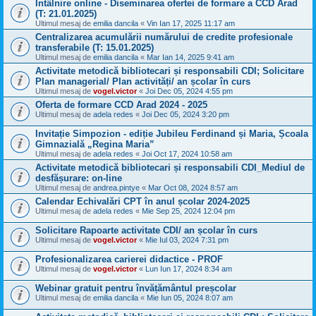
Întâlnire online - Diseminarea ofertei de formare a CCD Arad
(T: 21.01.2025)
Ultimul mesaj de
emilia dancila
«
Vin Ian 17, 2025 11:17 am
Centralizarea acumulării numărului de credite profesionale
transferabile (T: 15.01.2025)
Ultimul mesaj de
emilia dancila
«
Mar Ian 14, 2025 9:41 am
Activitate metodică bibliotecari și responsabili CDI; Solicitare
Plan managerial/ Plan activități/ an școlar în curs
Ultimul mesaj de
vogel.victor
«
Joi Dec 05, 2024 4:55 pm
Oferta de formare CCD Arad 2024 - 2025
Ultimul mesaj de
adela redes
«
Joi Dec 05, 2024 3:20 pm
Invitație Simpozion - ediție Jubileu Ferdinand și Maria, Școala
Gimnazială „Regina Maria”
Ultimul mesaj de
adela redes
«
Joi Oct 17, 2024 10:58 am
Activitate metodică bibliotecari și responsabili CDI_Mediul de
desfășurare: on-line
Ultimul mesaj de
andrea.pintye
«
Mar Oct 08, 2024 8:57 am
Calendar Echivalări CPT în anul școlar 2024-2025
Ultimul mesaj de
adela redes
«
Mie Sep 25, 2024 12:04 pm
Solicitare Rapoarte activitate CDI/ an școlar în curs
Ultimul mesaj de
vogel.victor
«
Mie Iul 03, 2024 7:31 pm
Profesionalizarea carierei didactice - PROF
Ultimul mesaj de
vogel.victor
«
Lun Iun 17, 2024 8:34 am
Webinar gratuit pentru învățământul preșcolar
Ultimul mesaj de
emilia dancila
«
Mie Iun 05, 2024 8:07 am