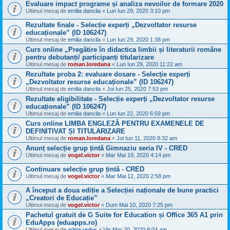
Evaluare impact programe și analiza nevoilor de formare 2020
Ultimul mesaj de
emilia dancila
«
Lun Iun 29, 2020 3:10 pm
Rezultate finale - Selecție experți „Dezvoltator resurse
educaționale” (ID 106247)
Ultimul mesaj de
emilia dancila
«
Lun Iun 29, 2020 1:38 pm
Curs online „Pregătire în didactica limbii și literaturii române
pentru debutanți/ participanți titularizare
Ultimul mesaj de
roman.loredana
«
Lun Iun 29, 2020 11:22 am
Rezultate proba 2: evaluare dosare - Selecție experți
„Dezvoltator resurse educaționale” (ID 106247)
Ultimul mesaj de
emilia dancila
«
Joi Iun 25, 2020 7:53 pm
Rezultate eligibilitate - Selecție experți „Dezvoltator resurse
educaționale” (ID 106247)
Ultimul mesaj de
emilia dancila
«
Lun Iun 22, 2020 6:59 pm
Curs online LIMBA ENGLEZĂ PENTRU EXAMENELE DE
DEFINITIVAT ȘI TITULARIZARE
Ultimul mesaj de
roman.loredana
«
Joi Iun 11, 2020 8:32 am
Anunț selecție grup țintă Gimnaziu seria IV - CRED
Ultimul mesaj de
vogel.victor
«
Mar Mai 19, 2020 4:14 pm
Continuare selecție grup țintă - CRED
Ultimul mesaj de
vogel.victor
«
Mar Mai 12, 2020 2:58 pm
A început a doua ediție a Selecției naționale de bune practici
„Creatori de Educație”
Ultimul mesaj de
vogel.victor
«
Dum Mai 10, 2020 7:25 pm
Pachetul gratuit de G Suite for Education și Office 365 A1 prin
EduApps (eduapps.ro)
Ultimul mesaj de
adela redes
«
Vin Mar 20, 2020 8:04 am