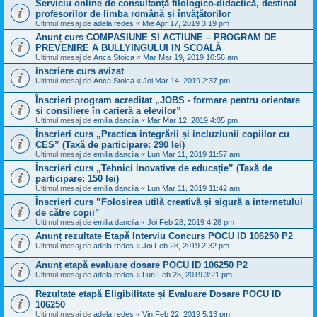
Serviciu online de consultanţă filologico-didactică, destinat
profesorilor de limba română și învăţătorilor
Ultimul mesaj de
adela redes
«
Mie Apr 17, 2019 3:19 pm
Anunț curs COMPASIUNE SI ACTIUNE – PROGRAM DE
PREVENIRE A BULLYINGULUI IN SCOALĂ
Ultimul mesaj de
Anca Stoica
«
Mar Mar 19, 2019 10:56 am
inscriere curs avizat
Ultimul mesaj de
Anca Stoica
«
Joi Mar 14, 2019 2:37 pm
Înscrieri program acreditat „JOBS - formare pentru orientare
și consiliere în carieră a elevilor”
Ultimul mesaj de
emilia dancila
«
Mar Mar 12, 2019 4:05 pm
Înscrieri curs „Practica integrării și incluziunii copiilor cu
CES” (Taxă de participare: 290 lei)
Ultimul mesaj de
emilia dancila
«
Lun Mar 11, 2019 11:57 am
Înscrieri curs „Tehnici inovative de educație” (Taxă de
participare: 150 lei)
Ultimul mesaj de
emilia dancila
«
Lun Mar 11, 2019 11:42 am
Înscrieri curs ”Folosirea utilă creativă și sigură a internetului
de către copii”
Ultimul mesaj de
emilia dancila
«
Joi Feb 28, 2019 4:28 pm
Anunț rezultate Etapă Interviu Concurs POCU ID 106250 P2
Ultimul mesaj de
adela redes
«
Joi Feb 28, 2019 2:32 pm
Anunț etapă evaluare dosare POCU ID 106250 P2
Ultimul mesaj de
adela redes
«
Lun Feb 25, 2019 3:21 pm
Rezultate etapă Eligibilitate și Evaluare Dosare POCU ID
106250
Ultimul mesaj de
adela redes
«
Vin Feb 22, 2019 5:13 pm