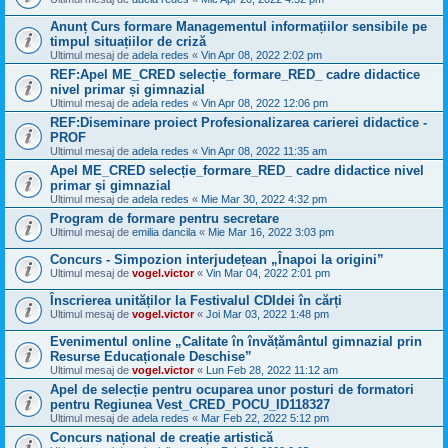
Anunț Curs formare Managementul informațiilor sensibile pe
timpul situațiilor de criză
Ultimul mesaj de
adela redes
«
Vin Apr 08, 2022 2:02 pm
REF:Apel ME_CRED selecție_formare_RED_ cadre didactice
nivel primar și gimnazial
Ultimul mesaj de
adela redes
«
Vin Apr 08, 2022 12:06 pm
REF:Diseminare proiect Profesionalizarea carierei didactice -
PROF
Ultimul mesaj de
adela redes
«
Vin Apr 08, 2022 11:35 am
Apel ME_CRED selecție_formare_RED_ cadre didactice nivel
primar și gimnazial
Ultimul mesaj de
adela redes
«
Mie Mar 30, 2022 4:32 pm
Program de formare pentru secretare
Ultimul mesaj de
emilia dancila
«
Mie Mar 16, 2022 3:03 pm
Concurs - Simpozion interjudețean „Înapoi la origini”
Ultimul mesaj de
vogel.victor
«
Vin Mar 04, 2022 2:01 pm
Înscrierea unităților la Festivalul CDIdei în cărți
Ultimul mesaj de
vogel.victor
«
Joi Mar 03, 2022 1:48 pm
Evenimentul online „Calitate în învățământul gimnazial prin
Resurse Educaționale Deschise”
Ultimul mesaj de
vogel.victor
«
Lun Feb 28, 2022 11:12 am
Apel de selecție pentru ocuparea unor posturi de formatori
pentru Regiunea Vest_CRED_POCU_ID118327
Ultimul mesaj de
adela redes
«
Mar Feb 22, 2022 5:12 pm
Concurs național de creație artistică