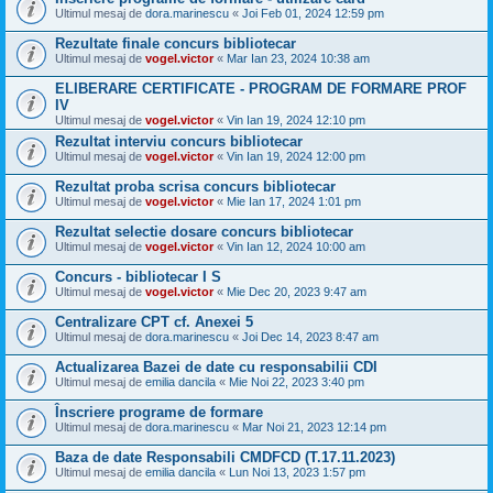
Ultimul mesaj de
dora.marinescu
«
Joi Feb 01, 2024 12:59 pm
Rezultate finale concurs bibliotecar
Ultimul mesaj de
vogel.victor
«
Mar Ian 23, 2024 10:38 am
ELIBERARE CERTIFICATE - PROGRAM DE FORMARE PROF
IV
Ultimul mesaj de
vogel.victor
«
Vin Ian 19, 2024 12:10 pm
Rezultat interviu concurs bibliotecar
Ultimul mesaj de
vogel.victor
«
Vin Ian 19, 2024 12:00 pm
Rezultat proba scrisa concurs bibliotecar
Ultimul mesaj de
vogel.victor
«
Mie Ian 17, 2024 1:01 pm
Rezultat selectie dosare concurs bibliotecar
Ultimul mesaj de
vogel.victor
«
Vin Ian 12, 2024 10:00 am
Concurs - bibliotecar I S
Ultimul mesaj de
vogel.victor
«
Mie Dec 20, 2023 9:47 am
Centralizare CPT cf. Anexei 5
Ultimul mesaj de
dora.marinescu
«
Joi Dec 14, 2023 8:47 am
Actualizarea Bazei de date cu responsabilii CDI
Ultimul mesaj de
emilia dancila
«
Mie Noi 22, 2023 3:40 pm
Înscriere programe de formare
Ultimul mesaj de
dora.marinescu
«
Mar Noi 21, 2023 12:14 pm
Baza de date Responsabili CMDFCD (T.17.11.2023)
Ultimul mesaj de
emilia dancila
«
Lun Noi 13, 2023 1:57 pm