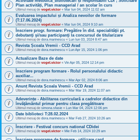
Activitate metodică_bibliotecari și responsabili CDI ; Solicitare
Plan activități, Plan managerial / an școlar în curs
Ultimul mesaj de
vogel.victor
«
Mar Iun 04, 2024 11:02 am
Evaluarea impactului și Analiza nevoilor de formare
(T:17.06.2024)
Ultimul mesaj de
vogel.victor
«
Mar Iun 04, 2024 9:10 am
Înscriere progr. formare: Pregătire în did. specialităţii pt.
debutanţi şi/sau participanţi la concursul de titularizare
Ultimul mesaj de
dora.marinescu
«
Lun Iun 03, 2024 8:47 am
Revista Școala Vremii - CCD Arad
Ultimul mesaj de
dora.marinescu
«
Lun Apr 15, 2024 1:06 pm
Actualizare Baze de date
Ultimul mesaj de
vogel.victor
«
Vin Apr 05, 2024 12:14 pm
Înscriere program formare - Rolul personalului didactic
auxiliar...
Ultimul mesaj de
dora.marinescu
«
Mar Apr 02, 2024 8:06 am
Anunț Revista Școala Vremii - CCD Arad
Ultimul mesaj de
dora.marinescu
«
Mar Mar 19, 2024 11:07 am
Adeverințe - Abilitarea curriculară a cadrelor didactice din
învăţământul primar pentru clasa pregătitoare
Ultimul mesaj de
simona.sfasie
«
Lun Mar 04, 2024 12:06 pm
Date biblioteci T:28.02.2024
Ultimul mesaj de
dora.marinescu
«
Mar Feb 27, 2024 10:26 am
Înscriere - Festival concurs national CDidei
Ultimul mesaj de
vogel.victor
«
Mie Feb 14, 2024 10:29 am
Înscriere programe de formare - utilizare card