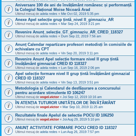
Aniversare 100 de ani de învățământ românesc și performanță
la Colegiul Național Moise Nicoară Arad
Ultimul mesaj de
adela redes
«
Mie Oct 02, 2019 5:35 pm
Anexe Apel selecție grup țintă_nivel II_gimnaziu_AR
Ultimul mesaj de
adela redes
«
Mar Sep 24, 2019 3:21 pm
Revenire Anunț_selecție_GT_gimnaziu_AR_CRED_118327
Ultimul mesaj de
adela redes
«
Dum Sep 22, 2019 7:56 am
Anunț Calendar repartizare profesori metodisți în comisiile de
echivalare cu CPT
Ultimul mesaj de
adela redes
«
Vin Sep 20, 2019 3:11 pm
Revenire Anunt Apel selecție formare nivel II grup țintă
învățământ gimnazial CRED ID 118327
Ultimul mesaj de
adela redes
«
Lun Sep 16, 2019 2:06 pm
Apel selecție formare nivel II grup țintă învățământ gimnazial
CRED ID 118327
Ultimul mesaj de
adela redes
«
Vin Sep 13, 2019 3:51 pm
Metodologia și Calendarul de desfășurare a concursului
pentru acordare stimulente ID 106247
Ultimul mesaj de
vogel.victor
«
Joi Sep 12, 2019 10:16 am
ÎN ATENȚIA TUTUROR UNITĂȚILOR DE ÎNVĂȚĂMÂNT
Ultimul mesaj de
vogel.victor
«
Mar Sep 10, 2019 11:25 am
Rezultatele finale Apelul de selectie POCU ID 106250
Ultimul mesaj de
vogel.victor
«
Joi Aug 29, 2019 5:10 pm
ANUNȚ ACTIVITATE FORMARE POCU CRED ID 118327
Ultimul mesaj de
adela redes
«
Lun Aug 26, 2019 7:57 pm