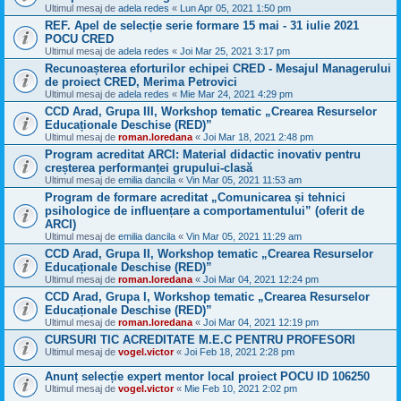
Ultimul mesaj de
adela redes
«
Lun Apr 05, 2021 1:50 pm
REF. Apel de selecție serie formare 15 mai - 31 iulie 2021
POCU CRED
Ultimul mesaj de
adela redes
«
Joi Mar 25, 2021 3:17 pm
Recunoașterea eforturilor echipei CRED - Mesajul Managerului
de proiect CRED, Merima Petrovici
Ultimul mesaj de
adela redes
«
Mie Mar 24, 2021 4:29 pm
CCD Arad, Grupa III, Workshop tematic „Crearea Resurselor
Educaționale Deschise (RED)”
Ultimul mesaj de
roman.loredana
«
Joi Mar 18, 2021 2:48 pm
Program acreditat ARCI: Material didactic inovativ pentru
creșterea performanței grupului-clasă
Ultimul mesaj de
emilia dancila
«
Vin Mar 05, 2021 11:53 am
Program de formare acreditat „Comunicarea și tehnici
psihologice de influențare a comportamentului” (oferit de
ARCI)
Ultimul mesaj de
emilia dancila
«
Vin Mar 05, 2021 11:29 am
CCD Arad, Grupa II, Workshop tematic „Crearea Resurselor
Educaționale Deschise (RED)”
Ultimul mesaj de
roman.loredana
«
Joi Mar 04, 2021 12:24 pm
CCD Arad, Grupa I, Workshop tematic „Crearea Resurselor
Educaționale Deschise (RED)”
Ultimul mesaj de
roman.loredana
«
Joi Mar 04, 2021 12:19 pm
CURSURI TIC ACREDITATE M.E.C PENTRU PROFESORI
Ultimul mesaj de
vogel.victor
«
Joi Feb 18, 2021 2:28 pm
Anunț selecție expert mentor local proiect POCU ID 106250
Ultimul mesaj de
vogel.victor
«
Mie Feb 10, 2021 2:02 pm