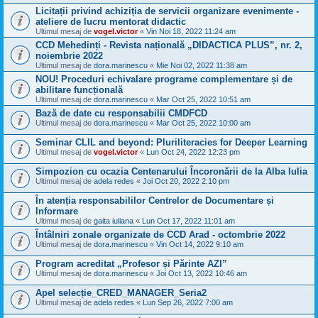
Licitații privind achiziția de servicii organizare evenimente -
ateliere de lucru mentorat didactic
Ultimul mesaj de
vogel.victor
«
Vin Noi 18, 2022 11:24 am
CCD Mehedinți - Revista națională „DIDACTICA PLUS”, nr. 2,
noiembrie 2022
Ultimul mesaj de
dora.marinescu
«
Mie Noi 02, 2022 11:38 am
NOU! Proceduri echivalare programe complementare și de
abilitare funcțională
Ultimul mesaj de
dora.marinescu
«
Mar Oct 25, 2022 10:51 am
Bază de date cu responsabilii CMDFCD
Ultimul mesaj de
dora.marinescu
«
Mar Oct 25, 2022 10:00 am
Seminar CLIL and beyond: Pluriliteracies for Deeper Learning
Ultimul mesaj de
vogel.victor
«
Lun Oct 24, 2022 12:23 pm
Simpozion cu ocazia Centenarului Încoronării de la Alba Iulia
Ultimul mesaj de
adela redes
«
Joi Oct 20, 2022 2:10 pm
În atenția responsabililor Centrelor de Documentare și
Informare
Ultimul mesaj de
gaita iuliana
«
Lun Oct 17, 2022 11:01 am
Întâlniri zonale organizate de CCD Arad - octombrie 2022
Ultimul mesaj de
dora.marinescu
«
Vin Oct 14, 2022 9:10 am
Program acreditat „Profesor și Părinte AZI”
Ultimul mesaj de
dora.marinescu
«
Joi Oct 13, 2022 10:46 am
Apel selecție_CRED_MANAGER_Seria2
Ultimul mesaj de
adela redes
«
Lun Sep 26, 2022 7:00 am