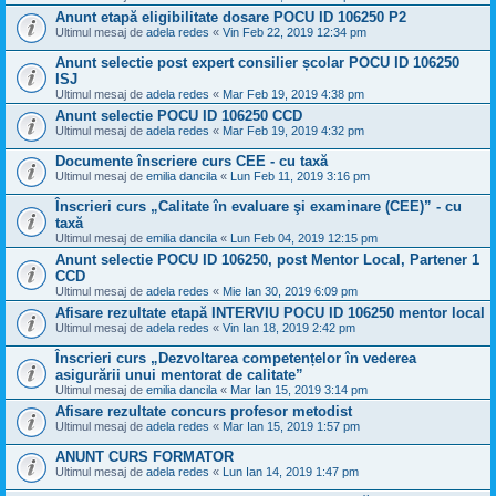
Anunt etapă eligibilitate dosare POCU ID 106250 P2
Ultimul mesaj de
adela redes
«
Vin Feb 22, 2019 12:34 pm
Anunt selectie post expert consilier școlar POCU ID 106250
ISJ
Ultimul mesaj de
adela redes
«
Mar Feb 19, 2019 4:38 pm
Anunt selectie POCU ID 106250 CCD
Ultimul mesaj de
adela redes
«
Mar Feb 19, 2019 4:32 pm
Documente înscriere curs CEE - cu taxă
Ultimul mesaj de
emilia dancila
«
Lun Feb 11, 2019 3:16 pm
Înscrieri curs „Calitate în evaluare şi examinare (CEE)” - cu
taxă
Ultimul mesaj de
emilia dancila
«
Lun Feb 04, 2019 12:15 pm
Anunt selectie POCU ID 106250, post Mentor Local, Partener 1
CCD
Ultimul mesaj de
adela redes
«
Mie Ian 30, 2019 6:09 pm
Afisare rezultate etapă INTERVIU POCU ID 106250 mentor local
Ultimul mesaj de
adela redes
«
Vin Ian 18, 2019 2:42 pm
Înscrieri curs „Dezvoltarea competențelor în vederea
asigurării unui mentorat de calitate”
Ultimul mesaj de
emilia dancila
«
Mar Ian 15, 2019 3:14 pm
Afisare rezultate concurs profesor metodist
Ultimul mesaj de
adela redes
«
Mar Ian 15, 2019 1:57 pm
ANUNT CURS FORMATOR
Ultimul mesaj de
adela redes
«
Lun Ian 14, 2019 1:47 pm