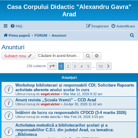
Casa Corpului Didactic "Alexandru Gavra"
Arad
FAQ
Înregistrare
Autentificare
C
Prima pagină
FORUM
Anunturi
ă
Anunturi
u
Căutare
Căutare avansată
Subiect nou
t
a
Pagina
1
din
10
1
2
3
4
5
10
Următorul
236 subiecte
…
r
Anunţuri
e
Workshop bibliotecari și responsabili CDI; Solicitare Rapoarte
activitate aferente anului școlar în curs
Ultimul mesaj de
vogel.victor
«
Mar Mai 12, 2026 8:32 am
Anunț revista ,,Școala Vremii” – CCD Arad
Ultimul mesaj de
vogel.victor
«
Joi Apr 30, 2026 11:42 am
Întâlniri de lucru cu responsabilii CFDCD (3-4 martie 2026)
Ultimul mesaj de
emilia dancila
«
Mar Feb 24, 2026 3:03 pm
Activitatea metodică a bibliotecarilor şcolari şi a
responsabililor C.D.I. din județul Arad, cu tematica:
,,Biblioteca