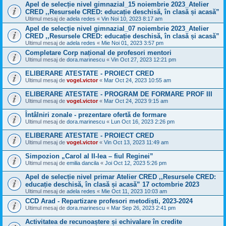
Apel de selecție nivel gimnazial_15 noiembrie 2023_Atelier
CRED ,,Resursele CRED: educație deschisă, în clasă și acasă”
Ultimul mesaj de
adela redes
«
Vin Noi 10, 2023 8:17 am
Apel de selecție nivel gimnazial_07 noiembrie 2023_Atelier
CRED ,,Resursele CRED: educație deschisă, în clasă și acasă”
Ultimul mesaj de
adela redes
«
Mie Noi 01, 2023 3:57 pm
Completare Corp național de profesori mentori
Ultimul mesaj de
dora.marinescu
«
Vin Oct 27, 2023 12:21 pm
ELIBERARE ATESTATE - PROIECT CRED
Ultimul mesaj de
vogel.victor
«
Mar Oct 24, 2023 10:55 am
ELIBERARE ATESTATE - PROGRAM DE FORMARE PROF III
Ultimul mesaj de
vogel.victor
«
Mar Oct 24, 2023 9:15 am
Întâlniri zonale - prezentare ofertă de formare
Ultimul mesaj de
dora.marinescu
«
Lun Oct 16, 2023 2:26 pm
ELIBERARE ATESTATE - PROIECT CRED
Ultimul mesaj de
vogel.victor
«
Vin Oct 13, 2023 11:49 am
Simpozion „Carol al II-lea – fiul Reginei”
Ultimul mesaj de
emilia dancila
«
Joi Oct 12, 2023 5:26 pm
Apel de selecție nivel primar Atelier CRED ,,Resursele CRED:
educație deschisă, în clasă și acasă” 17 octombrie 2023
Ultimul mesaj de
adela redes
«
Mie Oct 11, 2023 10:03 am
CCD Arad - Repartizare profesori metodiști, 2023-2024
Ultimul mesaj de
dora.marinescu
«
Mar Sep 26, 2023 2:41 pm
Activitatea de recunoaștere și echivalare în credite