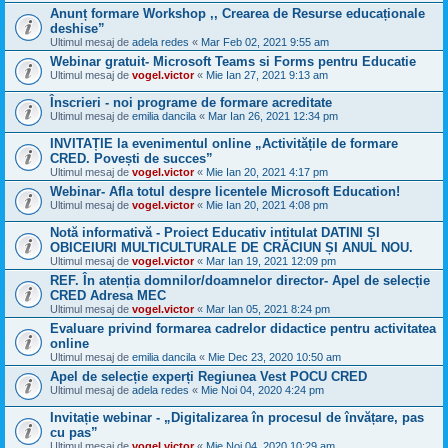
Anunț formare Workshop ,, Crearea de Resurse educaționale
deshise”
Ultimul mesaj de
adela redes
«
Mar Feb 02, 2021 9:55 am
Webinar gratuit- Microsoft Teams si Forms pentru Educatie
Ultimul mesaj de
vogel.victor
«
Mie Ian 27, 2021 9:13 am
Înscrieri - noi programe de formare acreditate
Ultimul mesaj de
emilia dancila
«
Mar Ian 26, 2021 12:34 pm
INVITAȚIE la evenimentul online „Activitățile de formare
CRED. Povești de succes”
Ultimul mesaj de
vogel.victor
«
Mie Ian 20, 2021 4:17 pm
Webinar- Afla totul despre licentele Microsoft Education!
Ultimul mesaj de
vogel.victor
«
Mie Ian 20, 2021 4:08 pm
Notă informativă - Proiect Educativ intitulat DATINI ȘI
OBICEIURI MULTICULTURALE DE CRĂCIUN ȘI ANUL NOU.
Ultimul mesaj de
vogel.victor
«
Mar Ian 19, 2021 12:09 pm
REF. În atenția domnilor/doamnelor director- Apel de selecție
CRED Adresa MEC
Ultimul mesaj de
vogel.victor
«
Mar Ian 05, 2021 8:24 pm
Evaluare privind formarea cadrelor didactice pentru activitatea
online
Ultimul mesaj de
emilia dancila
«
Mie Dec 23, 2020 10:50 am
Apel de selecție experți Regiunea Vest POCU CRED
Ultimul mesaj de
adela redes
«
Mie Noi 04, 2020 4:24 pm
Invitație webinar - „Digitalizarea în procesul de învățare, pas
cu pas”
Ultimul mesaj de
vogel.victor
«
Mie Noi 04, 2020 10:29 am