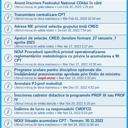
Anunț înscriere Festivalul Național CDIdei în cărți
Ultimul mesaj de
gaita iuliana
«
Lun Feb 20, 2023 1:25 pm
Transmitere centralizare CPT
Ultimul mesaj de
dora.marinescu
«
Mie Feb 01, 2023 10:34 am
Adrese ME privind selecția grupului țintă CRED
Ultimul mesaj de
adela redes
«
Joi Ian 19, 2023 7:54 pm
Apeluri de selecție_CRED_derulare formare_27 ianuarie_7
aprilie 2023
Ultimul mesaj de
adela redes
«
Mar Ian 17, 2023 2:27 pm
NOU! Procedură specifică privind operaționalizarea
reglementărilor metodologice cu privire la acumularea a 90
CPT
Ultimul mesaj de
dora.marinescu
«
Mar Dec 27, 2022 10:30 am
Programe școlare pentru discipline opționale din
învățământul preuniversitar aprobate prin Ordin de ministru
Ultimul mesaj de
vogel.victor
«
Mar Dec 13, 2022 2:33 pm
Arondare PJ-prof metodiști
Ultimul mesaj de
dora.marinescu
«
Mie Dec 07, 2022 4:52 pm
Înscrierea cadrelor didactice la programele PROF III sau PROF
IV
Ultimul mesaj de
emilia dancila
«
Mar Noi 29, 2022 5:25 pm
Întâlnire de lucru cu responsabilii CMDFCD
Ultimul mesaj de
adela redes
«
Mie Noi 23, 2022 5:23 pm
NOU! Situație acumulare CPT - Termen: 30.11.2022
Ultimul mesaj de
dora.marinescu
«
Vin Noi 18, 2022 11:56 am