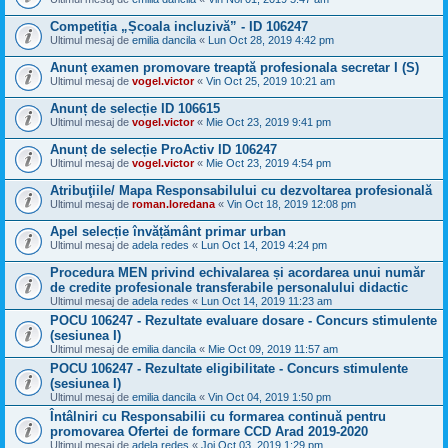
Competiția „Școala incluzivă” - ID 106247
Ultimul mesaj de
emilia dancila
«
Lun Oct 28, 2019 4:42 pm
Anunț examen promovare treaptă profesionala secretar I (S)
Ultimul mesaj de
vogel.victor
«
Vin Oct 25, 2019 10:21 am
Anunț de selecție ID 106615
Ultimul mesaj de
vogel.victor
«
Mie Oct 23, 2019 9:41 pm
Anunț de selecție ProActiv ID 106247
Ultimul mesaj de
vogel.victor
«
Mie Oct 23, 2019 4:54 pm
Atribuţiile/ Mapa Responsabilului cu dezvoltarea profesională
Ultimul mesaj de
roman.loredana
«
Vin Oct 18, 2019 12:08 pm
Apel selecție învățământ primar urban
Ultimul mesaj de
adela redes
«
Lun Oct 14, 2019 4:24 pm
Procedura MEN privind echivalarea și acordarea unui număr
de credite profesionale transferabile personalului didactic
Ultimul mesaj de
adela redes
«
Lun Oct 14, 2019 11:23 am
POCU 106247 - Rezultate evaluare dosare - Concurs stimulente
(sesiunea I)
Ultimul mesaj de
emilia dancila
«
Mie Oct 09, 2019 11:57 am
POCU 106247 - Rezultate eligibilitate - Concurs stimulente
(sesiunea I)
Ultimul mesaj de
emilia dancila
«
Vin Oct 04, 2019 1:50 pm
Întâlniri cu Responsabilii cu formarea continuă pentru
promovarea Ofertei de formare CCD Arad 2019-2020
Ultimul mesaj de
adela redes
«
Joi Oct 03, 2019 1:29 pm