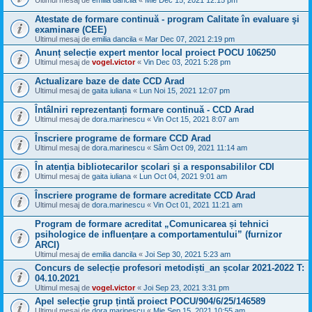
Ultimul mesaj de
emilia dancila
«
Mie Dec 15, 2021 12:15 pm
Atestate de formare continuă - program Calitate în evaluare şi
examinare (CEE)
Ultimul mesaj de
emilia dancila
«
Mar Dec 07, 2021 2:19 pm
Anunț selecție expert mentor local proiect POCU 106250
Ultimul mesaj de
vogel.victor
«
Vin Dec 03, 2021 5:28 pm
Actualizare baze de date CCD Arad
Ultimul mesaj de
gaita iuliana
«
Lun Noi 15, 2021 12:07 pm
Întâlniri reprezentanți formare continuă - CCD Arad
Ultimul mesaj de
dora.marinescu
«
Vin Oct 15, 2021 8:07 am
Înscriere programe de formare CCD Arad
Ultimul mesaj de
dora.marinescu
«
Sâm Oct 09, 2021 11:14 am
În atenția bibliotecarilor școlari și a responsabililor CDI
Ultimul mesaj de
gaita iuliana
«
Lun Oct 04, 2021 9:01 am
Înscriere programe de formare acreditate CCD Arad
Ultimul mesaj de
dora.marinescu
«
Vin Oct 01, 2021 11:21 am
Program de formare acreditat „Comunicarea și tehnici
psihologice de influențare a comportamentului” (furnizor
ARCI)
Ultimul mesaj de
emilia dancila
«
Joi Sep 30, 2021 5:23 am
Concurs de selecție profesori metodiști_an școlar 2021-2022 T:
04.10.2021
Ultimul mesaj de
vogel.victor
«
Joi Sep 23, 2021 3:31 pm
Apel selecție grup țintă proiect POCU/904/6/25/146589
Ultimul mesaj de
dora.marinescu
«
Mie Sep 15, 2021 10:55 am