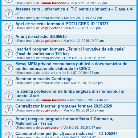
Ultimul mesaj de
roman.loredana
«
Joi Noi 21, 2019 1:22 pm
Atestate curs „Informatica si TIC pentru gimnaziu – Clasa a V-
a”
Ultimul mesaj de
emilia dancila
«
Mie Noi 20, 2019 2:57 pm
Apel de selecție formatori POCU CRED ID 118327
Ultimul mesaj de
vogel.victor
«
Vin Noi 15, 2019 6:25 pm
Anunț de selectie ID106615
Ultimul mesaj de
vogel.victor
«
Mar Noi 12, 2019 10:02 am
Înscrieri program formare „Tehnici inovative de educație”
(Taxă de participare: 150 lei)
Ultimul mesaj de
emilia dancila
«
Dum Noi 10, 2019 11:19 am
Mesaj MEN privind consultarea publică a documentelor de
politici educaționale elaborate în CRED
Ultimul mesaj de
adela redes
«
Joi Noi 07, 2019 4:17 pm
Seminar interactiv Cambridge
Ultimul mesaj de
emilia dancila
«
Mar Noi 05, 2019 6:02 pm
În atenția profesorilor de limba engleză din municipiul și
județul Arad
Ultimul mesaj de
roman.loredana
«
Mar Noi 05, 2019 1:46 pm
Centralizator înscrieri programe formare 2019-2020
Ultimul mesaj de
vogel.victor
«
Mar Noi 05, 2019 10:27 am
Anunț începere program formare Seria 2 Gimnaziu,
Matematică - Fizică
Ultimul mesaj de
vogel.victor
«
Vin Noi 01, 2019 1:37 pm
Calendarul competiției „Școala incluzivă” - ID 106247
Ultimul mesaj de
emilia dancila
«
Vin Noi 01, 2019 5:47 am