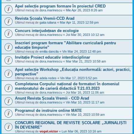
Apel selecție program formare în proiectul CRED
Ultimul mesaj de
dora.marinescu
«
Mie Apr 26, 2023 8:26 am
Revista Școala Vremii-CCD Arad
Ultimul mesaj de
gaita iuliana
«
Mar Apr 11, 2023 12:59 pm
Concurs interjudețean de ecologie
Ultimul mesaj de
dora.marinescu
«
Joi Mar 30, 2023 10:12 am
Înscrieri program formare ”Abilitare curriculară pentru
educație timpurie”
Ultimul mesaj de
emilia dancila
«
Vin Mar 24, 2023 12:48 pm
Invitație Proiect educativ interdisciplinar
Ultimul mesaj de
dora.marinescu
«
Mar Mar 21, 2023 10:58 am
Apel selecție Workshop „Educația nonformală: actori, practici,
perspective”
Ultimul mesaj de
adela redes
«
Vin Mar 17, 2023 5:52 pm
Completarea Corpului național de formatori în domeniul
mentoratului de carieră didactică T:21.03.2023
Ultimul mesaj de
dora.marinescu
«
Joi Mar 16, 2023 11:06 am
Anunț Revista Școala Vremii - CCD Arad
Ultimul mesaj de
dora.marinescu
«
Vin Mar 10, 2023 11:17 am
Programul de instruire online MATE
Ultimul mesaj de
dora.marinescu
«
Vin Mar 10, 2023 10:59 am
CONCURS REGIONAL DE REVISTE ȘCOLARE „JURNALIȘTI
ÎN DEVENIRE”
Ultimul mesaj de
vogel.victor
«
Lun Mar 06, 2023 10:16 am