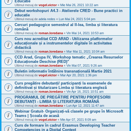
Educatie
Ultimul mesaj de
vogel.victor
«
Mie Mai 26, 2021 10:22 am
Debut workshopuri A4.3 - Atelierele CRED - Bune practici in
educatie
Ultimul mesaj de
adela redes
«
Lun Mai 24, 2021 5:04 pm
Cercuri pedagogice semestrul al II-lea, limba și literatura
română
Ultimul mesaj de
roman.loredana
«
Vin Mai 14, 2021 10:53 am
Curs nou acreditat CCD ARAD - Utilizarea platformelor
educaționale și a instrumentelor digitale în activitatea
didactică
Ultimul mesaj de
roman.loredana
«
Mar Mai 11, 2021 10:04 am
CCD Arad, Grupa IV, Workshop tematic „Crearea Resurselor
Educaționale Deschise (RED)”
Ultimul mesaj de
roman.loredana
«
Vin Mai 07, 2021 9:26 am
Buletin informativ întâlnire transnațională Martie 2021
Ultimul mesaj de
vogel.victor
«
Mar Apr 20, 2021 1:36 pm
Curs pregătire debutanți/ participanți la examenele de
definitivat și titularizare Limba și literatura engleză
Ultimul mesaj de
roman.loredana
«
Vin Apr 16, 2021 10:51 am
PROGRAMUL DE PREGĂTIRE PENTRU PROFESORII
DEBUTANȚI - LIMBA ȘI LITERATURA ROMÂNĂ
Ultimul mesaj de
roman.loredana
«
Lun Apr 12, 2021 11:47 am
Webinar Gratuit- Organizați-vă clasele pe grupe în Microsoft
Teams | Școala de acasă
Ultimul mesaj de
vogel.victor
«
Mie Apr 07, 2021 8:09 am
Curs de formare în cadrul Erasmus Developing Teacher
Competencies in a Digital Context