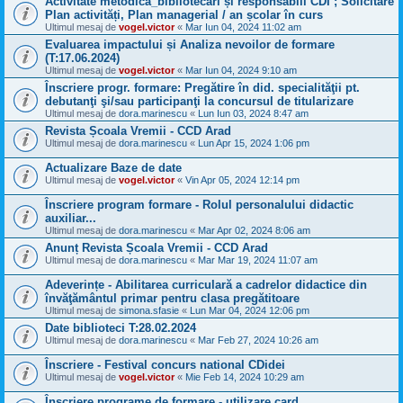
Activitate metodică_bibliotecari și responsabili CDI ; Solicitare
Plan activități, Plan managerial / an școlar în curs
Ultimul mesaj de
vogel.victor
«
Mar Iun 04, 2024 11:02 am
Evaluarea impactului și Analiza nevoilor de formare
(T:17.06.2024)
Ultimul mesaj de
vogel.victor
«
Mar Iun 04, 2024 9:10 am
Înscriere progr. formare: Pregătire în did. specialităţii pt.
debutanţi şi/sau participanţi la concursul de titularizare
Ultimul mesaj de
dora.marinescu
«
Lun Iun 03, 2024 8:47 am
Revista Școala Vremii - CCD Arad
Ultimul mesaj de
dora.marinescu
«
Lun Apr 15, 2024 1:06 pm
Actualizare Baze de date
Ultimul mesaj de
vogel.victor
«
Vin Apr 05, 2024 12:14 pm
Înscriere program formare - Rolul personalului didactic
auxiliar...
Ultimul mesaj de
dora.marinescu
«
Mar Apr 02, 2024 8:06 am
Anunț Revista Școala Vremii - CCD Arad
Ultimul mesaj de
dora.marinescu
«
Mar Mar 19, 2024 11:07 am
Adeverințe - Abilitarea curriculară a cadrelor didactice din
învăţământul primar pentru clasa pregătitoare
Ultimul mesaj de
simona.sfasie
«
Lun Mar 04, 2024 12:06 pm
Date biblioteci T:28.02.2024
Ultimul mesaj de
dora.marinescu
«
Mar Feb 27, 2024 10:26 am
Înscriere - Festival concurs national CDidei
Ultimul mesaj de
vogel.victor
«
Mie Feb 14, 2024 10:29 am
Înscriere programe de formare - utilizare card