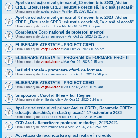
Apel de selecție nivel gimnazial_15 noiembrie 2023_Atelier
CRED ,,Resursele CRED: educație deschisă, în clasă și acasă”
Ultimul mesaj de
adela redes
«
Vin Noi 10, 2023 8:17 am
Apel de selecție nivel gimnazial_07 noiembrie 2023_Atelier
CRED ,,Resursele CRED: educație deschisă, în clasă și acasă”
Ultimul mesaj de
adela redes
«
Mie Noi 01, 2023 3:57 pm
Completare Corp național de profesori mentori
Ultimul mesaj de
dora.marinescu
«
Vin Oct 27, 2023 12:21 pm
ELIBERARE ATESTATE - PROIECT CRED
Ultimul mesaj de
vogel.victor
«
Mar Oct 24, 2023 10:55 am
ELIBERARE ATESTATE - PROGRAM DE FORMARE PROF III
Ultimul mesaj de
vogel.victor
«
Mar Oct 24, 2023 9:15 am
Întâlniri zonale - prezentare ofertă de formare
Ultimul mesaj de
dora.marinescu
«
Lun Oct 16, 2023 2:26 pm
ELIBERARE ATESTATE - PROIECT CRED
Ultimul mesaj de
vogel.victor
«
Vin Oct 13, 2023 11:49 am
Simpozion „Carol al II-lea – fiul Reginei”
Ultimul mesaj de
emilia dancila
«
Joi Oct 12, 2023 5:26 pm
Apel de selecție nivel primar Atelier CRED ,,Resursele CRED:
educație deschisă, în clasă și acasă” 17 octombrie 2023
Ultimul mesaj de
adela redes
«
Mie Oct 11, 2023 10:03 am
CCD Arad - Repartizare profesori metodiști, 2023-2024
Ultimul mesaj de
dora.marinescu
«
Mar Sep 26, 2023 2:41 pm
Activitatea de recunoaștere și echivalare în credite