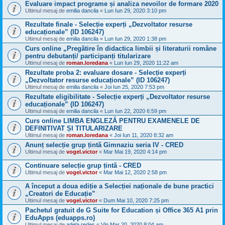
Evaluare impact programe și analiza nevoilor de formare 2020
Ultimul mesaj de
emilia dancila
«
Lun Iun 29, 2020 3:10 pm
Rezultate finale - Selecție experți „Dezvoltator resurse
educaționale” (ID 106247)
Ultimul mesaj de
emilia dancila
«
Lun Iun 29, 2020 1:38 pm
Curs online „Pregătire în didactica limbii și literaturii române
pentru debutanți/ participanți titularizare
Ultimul mesaj de
roman.loredana
«
Lun Iun 29, 2020 11:22 am
Rezultate proba 2: evaluare dosare - Selecție experți
„Dezvoltator resurse educaționale” (ID 106247)
Ultimul mesaj de
emilia dancila
«
Joi Iun 25, 2020 7:53 pm
Rezultate eligibilitate - Selecție experți „Dezvoltator resurse
educaționale” (ID 106247)
Ultimul mesaj de
emilia dancila
«
Lun Iun 22, 2020 6:59 pm
Curs online LIMBA ENGLEZĂ PENTRU EXAMENELE DE
DEFINITIVAT ȘI TITULARIZARE
Ultimul mesaj de
roman.loredana
«
Joi Iun 11, 2020 8:32 am
Anunț selecție grup țintă Gimnaziu seria IV - CRED
Ultimul mesaj de
vogel.victor
«
Mar Mai 19, 2020 4:14 pm
Continuare selecție grup țintă - CRED
Ultimul mesaj de
vogel.victor
«
Mar Mai 12, 2020 2:58 pm
A început a doua ediție a Selecției naționale de bune practici
„Creatori de Educație”
Ultimul mesaj de
vogel.victor
«
Dum Mai 10, 2020 7:25 pm
Pachetul gratuit de G Suite for Education și Office 365 A1 prin
EduApps (eduapps.ro)
Ultimul mesaj de
adela redes
«
Vin Mar 20, 2020 8:04 am