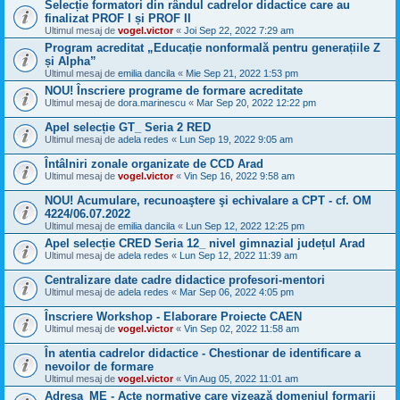
Selecție formatori din rândul cadrelor didactice care au
finalizat PROF I și PROF II
Ultimul mesaj de
vogel.victor
«
Joi Sep 22, 2022 7:29 am
Program acreditat „Educație nonformală pentru generațiile Z
și Alpha”
Ultimul mesaj de
emilia dancila
«
Mie Sep 21, 2022 1:53 pm
NOU! Înscriere programe de formare acreditate
Ultimul mesaj de
dora.marinescu
«
Mar Sep 20, 2022 12:22 pm
Apel selecție GT_ Seria 2 RED
Ultimul mesaj de
adela redes
«
Lun Sep 19, 2022 9:05 am
Întâlniri zonale organizate de CCD Arad
Ultimul mesaj de
vogel.victor
«
Vin Sep 16, 2022 9:58 am
NOU! Acumulare, recunoaştere şi echivalare a CPT - cf. OM
4224/06.07.2022
Ultimul mesaj de
emilia dancila
«
Lun Sep 12, 2022 12:25 pm
Apel selecție CRED Seria 12_ nivel gimnazial județul Arad
Ultimul mesaj de
adela redes
«
Lun Sep 12, 2022 11:39 am
Centralizare date cadre didactice profesori-mentori
Ultimul mesaj de
adela redes
«
Mar Sep 06, 2022 4:05 pm
Înscriere Workshop - Elaborare Proiecte CAEN
Ultimul mesaj de
vogel.victor
«
Vin Sep 02, 2022 11:58 am
În atentia cadrelor didactice - Chestionar de identificare a
nevoilor de formare
Ultimul mesaj de
vogel.victor
«
Vin Aug 05, 2022 11:01 am
Adresa_ME - Acte normative care vizează domeniul formarii