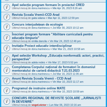
Apel selecție program formare în proiectul CRED
Ultimul mesaj de
dora.marinescu
«
Mie Apr 26, 2023 8:26 am
Revista Școala Vremii-CCD Arad
Ultimul mesaj de
gaita iuliana
«
Mar Apr 11, 2023 12:59 pm
Concurs interjudețean de ecologie
Ultimul mesaj de
dora.marinescu
«
Joi Mar 30, 2023 10:12 am
Înscrieri program formare ”Abilitare curriculară pentru
educație timpurie”
Ultimul mesaj de
emilia dancila
«
Vin Mar 24, 2023 12:48 pm
Invitație Proiect educativ interdisciplinar
Ultimul mesaj de
dora.marinescu
«
Mar Mar 21, 2023 10:58 am
Apel selecție Workshop „Educația nonformală: actori, practici,
perspective”
Ultimul mesaj de
adela redes
«
Vin Mar 17, 2023 5:52 pm
Completarea Corpului național de formatori în domeniul
mentoratului de carieră didactică T:21.03.2023
Ultimul mesaj de
dora.marinescu
«
Joi Mar 16, 2023 11:06 am
Anunț Revista Școala Vremii - CCD Arad
Ultimul mesaj de
dora.marinescu
«
Vin Mar 10, 2023 11:17 am
Programul de instruire online MATE
Ultimul mesaj de
dora.marinescu
«
Vin Mar 10, 2023 10:59 am
CONCURS REGIONAL DE REVISTE ȘCOLARE „JURNALIȘTI
ÎN DEVENIRE”
Ultimul mesaj de
vogel.victor
«
Lun Mar 06, 2023 10:16 am