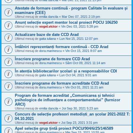
Ultimul mesaj de
emilia dancila
«
Mie Dec 15, 2021 12:15 pm
Atestate de formare continuă - program Calitate în evaluare şi
examinare (CEE)
Ultimul mesaj de
emilia dancila
«
Mar Dec 07, 2021 2:19 pm
Anunț selecție expert mentor local proiect POCU 106250
Ultimul mesaj de
vogel.victor
«
Vin Dec 03, 2021 5:28 pm
Actualizare baze de date CCD Arad
Ultimul mesaj de
gaita iuliana
«
Lun Noi 15, 2021 12:07 pm
Întâlniri reprezentanți formare continuă - CCD Arad
Ultimul mesaj de
dora.marinescu
«
Vin Oct 15, 2021 8:07 am
Înscriere programe de formare CCD Arad
Ultimul mesaj de
dora.marinescu
«
Sâm Oct 09, 2021 11:14 am
În atenția bibliotecarilor școlari și a responsabililor CDI
Ultimul mesaj de
gaita iuliana
«
Lun Oct 04, 2021 9:01 am
Înscriere programe de formare acreditate CCD Arad
Ultimul mesaj de
dora.marinescu
«
Vin Oct 01, 2021 11:21 am
Program de formare acreditat „Comunicarea și tehnici
psihologice de influențare a comportamentului” (furnizor
ARCI)
Ultimul mesaj de
emilia dancila
«
Joi Sep 30, 2021 5:23 am
Concurs de selecție profesori metodiști_an școlar 2021-2022 T:
04.10.2021
Ultimul mesaj de
vogel.victor
«
Joi Sep 23, 2021 3:31 pm
Apel selecție grup țintă proiect POCU/904/6/25/146589
Ultimul mesaj de
dora.marinescu
«
Mie Sep 15, 2021 10:55 am