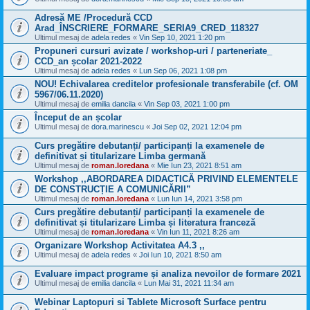
Adresă ME /Procedură CCD
Arad_ÎNSCRIERE_FORMARE_SERIA9_CRED_118327
Ultimul mesaj de
adela redes
«
Vin Sep 10, 2021 1:20 pm
Propuneri cursuri avizate / workshop-uri / parteneriate_
CCD_an școlar 2021-2022
Ultimul mesaj de
adela redes
«
Lun Sep 06, 2021 1:08 pm
NOU! Echivalarea creditelor profesionale transferabile (cf. OM
5967/06.11.2020)
Ultimul mesaj de
emilia dancila
«
Vin Sep 03, 2021 1:00 pm
Început de an școlar
Ultimul mesaj de
dora.marinescu
«
Joi Sep 02, 2021 12:04 pm
Curs pregătire debutanți/ participanți la examenele de
definitivat și titularizare Limba germană
Ultimul mesaj de
roman.loredana
«
Mie Iun 23, 2021 8:51 am
Workshop ,,ABORDAREA DIDACTICĂ PRIVIND ELEMENTELE
DE CONSTRUCȚIE A COMUNICĂRII”
Ultimul mesaj de
roman.loredana
«
Lun Iun 14, 2021 3:58 pm
Curs pregătire debutanți/ participanți la examenele de
definitivat și titularizare Limba și literatura franceză
Ultimul mesaj de
roman.loredana
«
Vin Iun 11, 2021 8:26 am
Organizare Workshop Activitatea A4.3 ,,
Ultimul mesaj de
adela redes
«
Joi Iun 10, 2021 8:50 am
Evaluare impact programe și analiza nevoilor de formare 2021
Ultimul mesaj de
emilia dancila
«
Lun Mai 31, 2021 11:34 am
Webinar Laptopuri si Tablete Microsoft Surface pentru