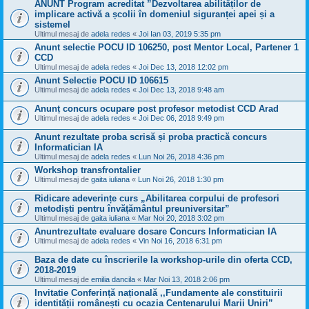
ANUNT Program acreditat ”Dezvoltarea abilităților de
implicare activă a școlii în domeniul siguranței apei și a
sistemel
Ultimul mesaj de
adela redes
«
Joi Ian 03, 2019 5:35 pm
Anunt selectie POCU ID 106250, post Mentor Local, Partener 1
CCD
Ultimul mesaj de
adela redes
«
Joi Dec 13, 2018 12:02 pm
Anunt Selectie POCU ID 106615
Ultimul mesaj de
adela redes
«
Joi Dec 13, 2018 9:48 am
Anunț concurs ocupare post profesor metodist CCD Arad
Ultimul mesaj de
adela redes
«
Joi Dec 06, 2018 9:49 pm
Anunt rezultate proba scrisă și proba practică concurs
Informatician IA
Ultimul mesaj de
adela redes
«
Lun Noi 26, 2018 4:36 pm
Workshop transfrontalier
Ultimul mesaj de
gaita iuliana
«
Lun Noi 26, 2018 1:30 pm
Ridicare adeverințe curs „Abilitarea corpului de profesori
metodiști pentru învățământul preuniversitar”
Ultimul mesaj de
gaita iuliana
«
Mar Noi 20, 2018 3:02 pm
Anuntrezultate evaluare dosare Concurs Informatician IA
Ultimul mesaj de
adela redes
«
Vin Noi 16, 2018 6:31 pm
Baza de date cu înscrierile la workshop-urile din oferta CCD,
2018-2019
Ultimul mesaj de
emilia dancila
«
Mar Noi 13, 2018 2:06 pm
Invitatie Conferință națională ,,Fundamente ale constituirii
identității românești cu ocazia Centenarului Marii Uniri”