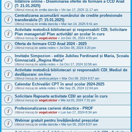
Întâlnire online - Diseminarea ofertei de formare a CCD Arad
(T: 21.01.2025)
Ultimul mesaj de
emilia dancila
«
Vin Ian 17, 2025 11:17 am
Centralizarea acumulării numărului de credite profesionale
transferabile (T: 15.01.2025)
Ultimul mesaj de
emilia dancila
«
Mar Ian 14, 2025 9:41 am
Activitate metodică bibliotecari și responsabili CDI; Solicitare
Plan managerial/ Plan activități/ an școlar în curs
Ultimul mesaj de
vogel.victor
«
Joi Dec 05, 2024 4:55 pm
Oferta de formare CCD Arad 2024 - 2025
Ultimul mesaj de
adela redes
«
Joi Dec 05, 2024 3:20 pm
Invitație Simpozion - ediție Jubileu Ferdinand și Maria, Școala
Gimnazială „Regina Maria”
Ultimul mesaj de
adela redes
«
Joi Oct 17, 2024 10:58 am
Activitate metodică bibliotecari și responsabili CDI_Mediul de
desfășurare: on-line
Ultimul mesaj de
andrea.pintye
«
Mar Oct 08, 2024 8:57 am
Calendar Echivalări CPT în anul școlar 2024-2025
Ultimul mesaj de
adela redes
«
Mie Sep 25, 2024 12:04 pm
Solicitare Rapoarte activitate CDI/ an școlar în curs
Ultimul mesaj de
vogel.victor
«
Mie Iul 03, 2024 7:31 pm
Profesionalizarea carierei didactice - PROF
Ultimul mesaj de
vogel.victor
«
Lun Iun 17, 2024 8:34 am
Webinar gratuit pentru învățământul preșcolar
Ultimul mesaj de
emilia dancila
«
Mie Iun 05, 2024 8:07 am