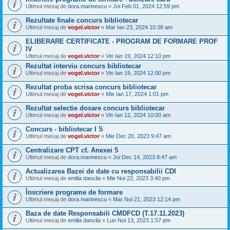
Ultimul mesaj de
dora.marinescu
«
Joi Feb 01, 2024 12:59 pm
Rezultate finale concurs bibliotecar
Ultimul mesaj de
vogel.victor
«
Mar Ian 23, 2024 10:38 am
ELIBERARE CERTIFICATE - PROGRAM DE FORMARE PROF
IV
Ultimul mesaj de
vogel.victor
«
Vin Ian 19, 2024 12:10 pm
Rezultat interviu concurs bibliotecar
Ultimul mesaj de
vogel.victor
«
Vin Ian 19, 2024 12:00 pm
Rezultat proba scrisa concurs bibliotecar
Ultimul mesaj de
vogel.victor
«
Mie Ian 17, 2024 1:01 pm
Rezultat selectie dosare concurs bibliotecar
Ultimul mesaj de
vogel.victor
«
Vin Ian 12, 2024 10:00 am
Concurs - bibliotecar I S
Ultimul mesaj de
vogel.victor
«
Mie Dec 20, 2023 9:47 am
Centralizare CPT cf. Anexei 5
Ultimul mesaj de
dora.marinescu
«
Joi Dec 14, 2023 8:47 am
Actualizarea Bazei de date cu responsabilii CDI
Ultimul mesaj de
emilia dancila
«
Mie Noi 22, 2023 3:40 pm
Înscriere programe de formare
Ultimul mesaj de
dora.marinescu
«
Mar Noi 21, 2023 12:14 pm
Baza de date Responsabili CMDFCD (T.17.11.2023)
Ultimul mesaj de
emilia dancila
«
Lun Noi 13, 2023 1:57 pm