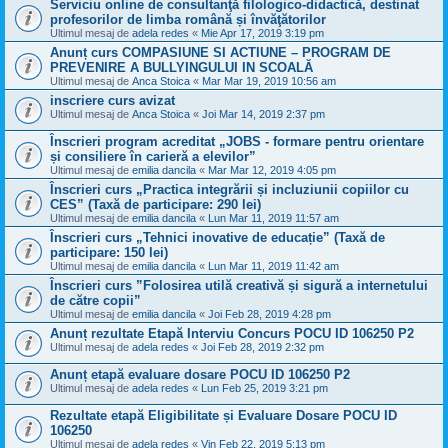
Serviciu online de consultanţă filologico-didactică, destinat
profesorilor de limba română și învăţătorilor
Ultimul mesaj de
adela redes
«
Mie Apr 17, 2019 3:19 pm
Anunț curs COMPASIUNE SI ACTIUNE – PROGRAM DE
PREVENIRE A BULLYINGULUI IN SCOALĂ
Ultimul mesaj de
Anca Stoica
«
Mar Mar 19, 2019 10:56 am
inscriere curs avizat
Ultimul mesaj de
Anca Stoica
«
Joi Mar 14, 2019 2:37 pm
Înscrieri program acreditat „JOBS - formare pentru orientare
și consiliere în carieră a elevilor”
Ultimul mesaj de
emilia dancila
«
Mar Mar 12, 2019 4:05 pm
Înscrieri curs „Practica integrării și incluziunii copiilor cu
CES” (Taxă de participare: 290 lei)
Ultimul mesaj de
emilia dancila
«
Lun Mar 11, 2019 11:57 am
Înscrieri curs „Tehnici inovative de educație” (Taxă de
participare: 150 lei)
Ultimul mesaj de
emilia dancila
«
Lun Mar 11, 2019 11:42 am
Înscrieri curs ”Folosirea utilă creativă și sigură a internetului
de către copii”
Ultimul mesaj de
emilia dancila
«
Joi Feb 28, 2019 4:28 pm
Anunț rezultate Etapă Interviu Concurs POCU ID 106250 P2
Ultimul mesaj de
adela redes
«
Joi Feb 28, 2019 2:32 pm
Anunț etapă evaluare dosare POCU ID 106250 P2
Ultimul mesaj de
adela redes
«
Lun Feb 25, 2019 3:21 pm
Rezultate etapă Eligibilitate și Evaluare Dosare POCU ID
106250
Ultimul mesaj de
adela redes
«
Vin Feb 22, 2019 5:13 pm