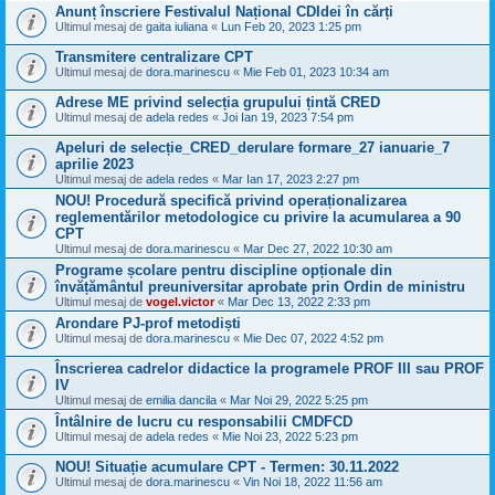
Anunț înscriere Festivalul Național CDIdei în cărți
Ultimul mesaj de
gaita iuliana
«
Lun Feb 20, 2023 1:25 pm
Transmitere centralizare CPT
Ultimul mesaj de
dora.marinescu
«
Mie Feb 01, 2023 10:34 am
Adrese ME privind selecția grupului țintă CRED
Ultimul mesaj de
adela redes
«
Joi Ian 19, 2023 7:54 pm
Apeluri de selecție_CRED_derulare formare_27 ianuarie_7
aprilie 2023
Ultimul mesaj de
adela redes
«
Mar Ian 17, 2023 2:27 pm
NOU! Procedură specifică privind operaționalizarea
reglementărilor metodologice cu privire la acumularea a 90
CPT
Ultimul mesaj de
dora.marinescu
«
Mar Dec 27, 2022 10:30 am
Programe școlare pentru discipline opționale din
învățământul preuniversitar aprobate prin Ordin de ministru
Ultimul mesaj de
vogel.victor
«
Mar Dec 13, 2022 2:33 pm
Arondare PJ-prof metodiști
Ultimul mesaj de
dora.marinescu
«
Mie Dec 07, 2022 4:52 pm
Înscrierea cadrelor didactice la programele PROF III sau PROF
IV
Ultimul mesaj de
emilia dancila
«
Mar Noi 29, 2022 5:25 pm
Întâlnire de lucru cu responsabilii CMDFCD
Ultimul mesaj de
adela redes
«
Mie Noi 23, 2022 5:23 pm
NOU! Situație acumulare CPT - Termen: 30.11.2022
Ultimul mesaj de
dora.marinescu
«
Vin Noi 18, 2022 11:56 am