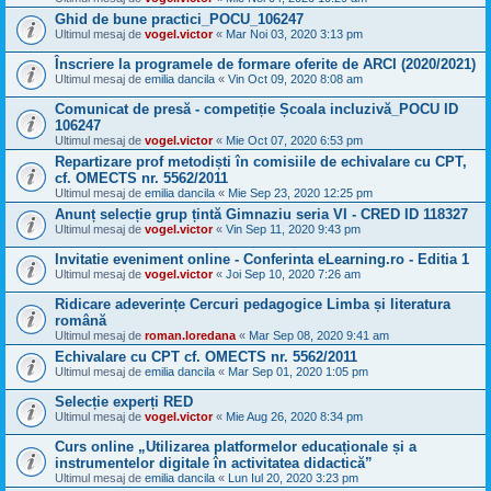
Ghid de bune practici_POCU_106247
Ultimul mesaj de
vogel.victor
«
Mar Noi 03, 2020 3:13 pm
Înscriere la programele de formare oferite de ARCI (2020/2021)
Ultimul mesaj de
emilia dancila
«
Vin Oct 09, 2020 8:08 am
Comunicat de presă - competiție Școala incluzivă_POCU ID
106247
Ultimul mesaj de
vogel.victor
«
Mie Oct 07, 2020 6:53 pm
Repartizare prof metodiști în comisiile de echivalare cu CPT,
cf. OMECTS nr. 5562/2011
Ultimul mesaj de
emilia dancila
«
Mie Sep 23, 2020 12:25 pm
Anunț selecție grup țintă Gimnaziu seria VI - CRED ID 118327
Ultimul mesaj de
vogel.victor
«
Vin Sep 11, 2020 9:43 pm
Invitatie eveniment online - Conferinta eLearning.ro - Editia 1
Ultimul mesaj de
vogel.victor
«
Joi Sep 10, 2020 7:26 am
Ridicare adeverințe Cercuri pedagogice Limba și literatura
română
Ultimul mesaj de
roman.loredana
«
Mar Sep 08, 2020 9:41 am
Echivalare cu CPT cf. OMECTS nr. 5562/2011
Ultimul mesaj de
emilia dancila
«
Mar Sep 01, 2020 1:05 pm
Selecție experți RED
Ultimul mesaj de
vogel.victor
«
Mie Aug 26, 2020 8:34 pm
Curs online „Utilizarea platformelor educaționale și a
instrumentelor digitale în activitatea didactică”
Ultimul mesaj de
emilia dancila
«
Lun Iul 20, 2020 3:23 pm