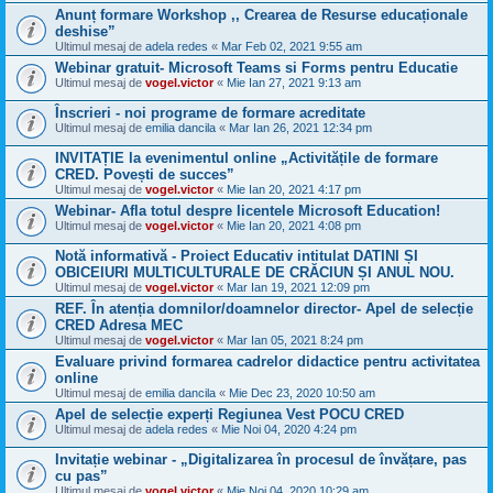
Anunț formare Workshop ,, Crearea de Resurse educaționale
deshise”
Ultimul mesaj de
adela redes
«
Mar Feb 02, 2021 9:55 am
Webinar gratuit- Microsoft Teams si Forms pentru Educatie
Ultimul mesaj de
vogel.victor
«
Mie Ian 27, 2021 9:13 am
Înscrieri - noi programe de formare acreditate
Ultimul mesaj de
emilia dancila
«
Mar Ian 26, 2021 12:34 pm
INVITAȚIE la evenimentul online „Activitățile de formare
CRED. Povești de succes”
Ultimul mesaj de
vogel.victor
«
Mie Ian 20, 2021 4:17 pm
Webinar- Afla totul despre licentele Microsoft Education!
Ultimul mesaj de
vogel.victor
«
Mie Ian 20, 2021 4:08 pm
Notă informativă - Proiect Educativ intitulat DATINI ȘI
OBICEIURI MULTICULTURALE DE CRĂCIUN ȘI ANUL NOU.
Ultimul mesaj de
vogel.victor
«
Mar Ian 19, 2021 12:09 pm
REF. În atenția domnilor/doamnelor director- Apel de selecție
CRED Adresa MEC
Ultimul mesaj de
vogel.victor
«
Mar Ian 05, 2021 8:24 pm
Evaluare privind formarea cadrelor didactice pentru activitatea
online
Ultimul mesaj de
emilia dancila
«
Mie Dec 23, 2020 10:50 am
Apel de selecție experți Regiunea Vest POCU CRED
Ultimul mesaj de
adela redes
«
Mie Noi 04, 2020 4:24 pm
Invitație webinar - „Digitalizarea în procesul de învățare, pas
cu pas”
Ultimul mesaj de
vogel.victor
«
Mie Noi 04, 2020 10:29 am