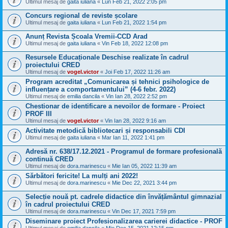
Ultimul mesaj de
gaita iuliana
«
Lun Feb 21, 2022 2:05 pm
Concurs regional de reviste școlare
Ultimul mesaj de
gaita iuliana
«
Lun Feb 21, 2022 1:54 pm
Anunț Revista Școala Vremii-CCD Arad
Ultimul mesaj de
gaita iuliana
«
Vin Feb 18, 2022 12:08 pm
Resursele Educaționale Deschise realizate în cadrul
proiectului CRED
Ultimul mesaj de
vogel.victor
«
Joi Feb 17, 2022 11:26 am
Program acreditat „Comunicarea și tehnici psihologice de
influențare a comportamentului” (4-6 febr. 2022)
Ultimul mesaj de
emilia dancila
«
Vin Ian 28, 2022 2:52 pm
Chestionar de identificare a nevoilor de formare - Proiect
PROF III
Ultimul mesaj de
vogel.victor
«
Vin Ian 28, 2022 9:16 am
Activitate metodică bibliotecari și responsabili CDI
Ultimul mesaj de
gaita iuliana
«
Mar Ian 11, 2022 1:41 pm
Adresă nr. 638/17.12.2021 - Programul de formare profesională
continuă CRED
Ultimul mesaj de
dora.marinescu
«
Mie Ian 05, 2022 11:39 am
Sărbători fericite! La mulți ani 2022!
Ultimul mesaj de
dora.marinescu
«
Mie Dec 22, 2021 3:44 pm
Selecție nouă pt. cadrele didactice din învățământul gimnazial
în cadrul proiectului CRED
Ultimul mesaj de
dora.marinescu
«
Vin Dec 17, 2021 7:59 pm
Diseminare proiect Profesionalizarea carierei didactice - PROF