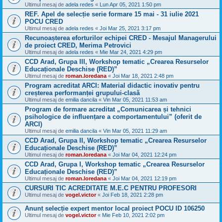
Ultimul mesaj de
adela redes
«
Lun Apr 05, 2021 1:50 pm
REF. Apel de selecție serie formare 15 mai - 31 iulie 2021
POCU CRED
Ultimul mesaj de
adela redes
«
Joi Mar 25, 2021 3:17 pm
Recunoașterea eforturilor echipei CRED - Mesajul Managerului
de proiect CRED, Merima Petrovici
Ultimul mesaj de
adela redes
«
Mie Mar 24, 2021 4:29 pm
CCD Arad, Grupa III, Workshop tematic „Crearea Resurselor
Educaționale Deschise (RED)”
Ultimul mesaj de
roman.loredana
«
Joi Mar 18, 2021 2:48 pm
Program acreditat ARCI: Material didactic inovativ pentru
creșterea performanței grupului-clasă
Ultimul mesaj de
emilia dancila
«
Vin Mar 05, 2021 11:53 am
Program de formare acreditat „Comunicarea și tehnici
psihologice de influențare a comportamentului” (oferit de
ARCI)
Ultimul mesaj de
emilia dancila
«
Vin Mar 05, 2021 11:29 am
CCD Arad, Grupa II, Workshop tematic „Crearea Resurselor
Educaționale Deschise (RED)”
Ultimul mesaj de
roman.loredana
«
Joi Mar 04, 2021 12:24 pm
CCD Arad, Grupa I, Workshop tematic „Crearea Resurselor
Educaționale Deschise (RED)”
Ultimul mesaj de
roman.loredana
«
Joi Mar 04, 2021 12:19 pm
CURSURI TIC ACREDITATE M.E.C PENTRU PROFESORI
Ultimul mesaj de
vogel.victor
«
Joi Feb 18, 2021 2:28 pm
Anunț selecție expert mentor local proiect POCU ID 106250
Ultimul mesaj de
vogel.victor
«
Mie Feb 10, 2021 2:02 pm