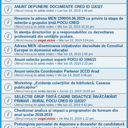
ANUNT DEPUNERE DOCUMENTE CRED ID 118327
Ultimul mesaj de
adela redes
«
Lun Iun 24, 2019 1:49 pm
Revenire la adresa MEN 1590/04.06.2019 cu privire la etapa de
selecție a grupului țintă POCU CRED
Ultimul mesaj de
adela redes
«
Mie Iun 19, 2019 10:10 pm
În atenţia directorilor şi a responsabililor cu dezvoltarea
profesională din unităţile şcolare,
Ultimul mesaj de
vogel.victor
«
Mie Iun 19, 2019 3:04 pm
Adresa MEN -diseminarea inițiativelor dezvoltate de Consiliul
Europei in domeniul educației
Ultimul mesaj de
adela redes
«
Mar Iun 18, 2019 2:55 pm
Anunt selectie posturi experti POCU ID 106615
Ultimul mesaj de
adela redes
«
Mar Iun 18, 2019 2:22 pm
Anunt selectie Coordonator Partener 2CCD Arad
Ultimul mesaj de
adela redes
«
Vin Iun 14, 2019 3:46 pm
Workshop „Evidența colecțiilor de bibliotecă. Casarea
publicațiilor”
Ultimul mesaj de
emilia dancila
«
Joi Iun 13, 2019 10:03 am
SELECȚIE GRUP ȚINTĂ CADRE DIDACTICE ÎNVĂȚĂMÂNT
PRIMAR - RURAL POCU CRED ID 118327
Ultimul mesaj de
adela redes
«
Mie Iun 12, 2019 4:42 pm
Chestionar analiza și impact a programelor de formare din
anul școlar 2018-2019
Ultimul mesaj de
vogel.victor
«
Vin Mai 31, 2019 1:12 pm
Prelungirea perioadei de depunere a dosarelor de candidatură