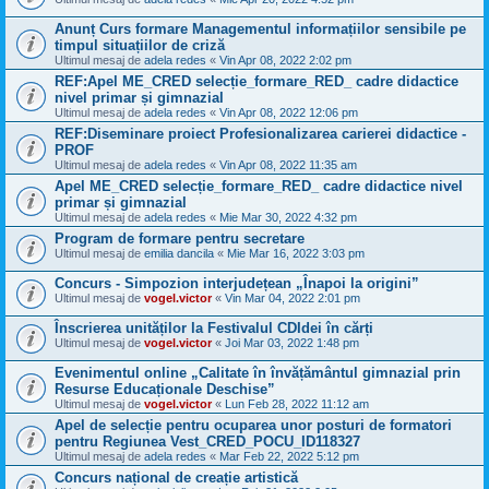
Anunț Curs formare Managementul informațiilor sensibile pe
timpul situațiilor de criză
Ultimul mesaj de
adela redes
«
Vin Apr 08, 2022 2:02 pm
REF:Apel ME_CRED selecție_formare_RED_ cadre didactice
nivel primar și gimnazial
Ultimul mesaj de
adela redes
«
Vin Apr 08, 2022 12:06 pm
REF:Diseminare proiect Profesionalizarea carierei didactice -
PROF
Ultimul mesaj de
adela redes
«
Vin Apr 08, 2022 11:35 am
Apel ME_CRED selecție_formare_RED_ cadre didactice nivel
primar și gimnazial
Ultimul mesaj de
adela redes
«
Mie Mar 30, 2022 4:32 pm
Program de formare pentru secretare
Ultimul mesaj de
emilia dancila
«
Mie Mar 16, 2022 3:03 pm
Concurs - Simpozion interjudețean „Înapoi la origini”
Ultimul mesaj de
vogel.victor
«
Vin Mar 04, 2022 2:01 pm
Înscrierea unităților la Festivalul CDIdei în cărți
Ultimul mesaj de
vogel.victor
«
Joi Mar 03, 2022 1:48 pm
Evenimentul online „Calitate în învățământul gimnazial prin
Resurse Educaționale Deschise”
Ultimul mesaj de
vogel.victor
«
Lun Feb 28, 2022 11:12 am
Apel de selecție pentru ocuparea unor posturi de formatori
pentru Regiunea Vest_CRED_POCU_ID118327
Ultimul mesaj de
adela redes
«
Mar Feb 22, 2022 5:12 pm
Concurs național de creație artistică