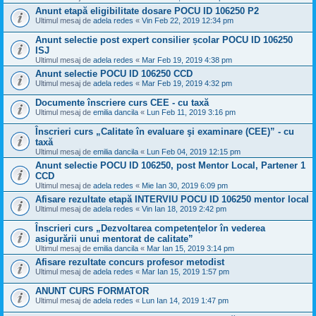
Anunt etapă eligibilitate dosare POCU ID 106250 P2
Ultimul mesaj de
adela redes
«
Vin Feb 22, 2019 12:34 pm
Anunt selectie post expert consilier școlar POCU ID 106250
ISJ
Ultimul mesaj de
adela redes
«
Mar Feb 19, 2019 4:38 pm
Anunt selectie POCU ID 106250 CCD
Ultimul mesaj de
adela redes
«
Mar Feb 19, 2019 4:32 pm
Documente înscriere curs CEE - cu taxă
Ultimul mesaj de
emilia dancila
«
Lun Feb 11, 2019 3:16 pm
Înscrieri curs „Calitate în evaluare şi examinare (CEE)” - cu
taxă
Ultimul mesaj de
emilia dancila
«
Lun Feb 04, 2019 12:15 pm
Anunt selectie POCU ID 106250, post Mentor Local, Partener 1
CCD
Ultimul mesaj de
adela redes
«
Mie Ian 30, 2019 6:09 pm
Afisare rezultate etapă INTERVIU POCU ID 106250 mentor local
Ultimul mesaj de
adela redes
«
Vin Ian 18, 2019 2:42 pm
Înscrieri curs „Dezvoltarea competențelor în vederea
asigurării unui mentorat de calitate”
Ultimul mesaj de
emilia dancila
«
Mar Ian 15, 2019 3:14 pm
Afisare rezultate concurs profesor metodist
Ultimul mesaj de
adela redes
«
Mar Ian 15, 2019 1:57 pm
ANUNT CURS FORMATOR
Ultimul mesaj de
adela redes
«
Lun Ian 14, 2019 1:47 pm