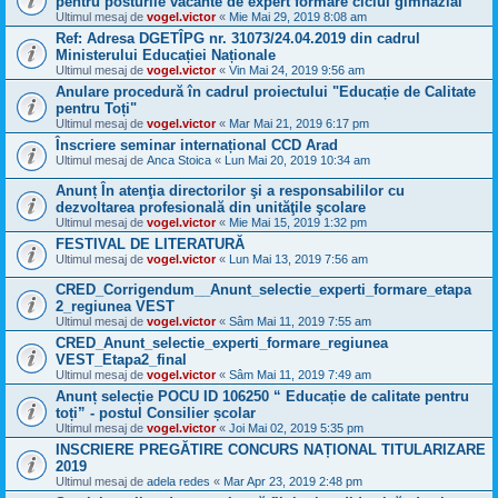
pentru posturile vacante de expert formare ciclul gimnazial
Ultimul mesaj de
vogel.victor
«
Mie Mai 29, 2019 8:08 am
Ref: Adresa DGETÎPG nr. 31073/24.04.2019 din cadrul
Ministerului Educației Naționale
Ultimul mesaj de
vogel.victor
«
Vin Mai 24, 2019 9:56 am
Anulare procedură în cadrul proiectului "Educație de Calitate
pentru Toți"
Ultimul mesaj de
vogel.victor
«
Mar Mai 21, 2019 6:17 pm
Înscriere seminar internațional CCD Arad
Ultimul mesaj de
Anca Stoica
«
Lun Mai 20, 2019 10:34 am
Anunț În atenţia directorilor şi a responsabililor cu
dezvoltarea profesională din unităţile şcolare
Ultimul mesaj de
vogel.victor
«
Mie Mai 15, 2019 1:32 pm
FESTIVAL DE LITERATURĂ
Ultimul mesaj de
vogel.victor
«
Lun Mai 13, 2019 7:56 am
CRED_Corrigendum__Anunt_selectie_experti_formare_etapa
2_regiunea VEST
Ultimul mesaj de
vogel.victor
«
Sâm Mai 11, 2019 7:55 am
CRED_Anunt_selectie_experti_formare_regiunea
VEST_Etapa2_final
Ultimul mesaj de
vogel.victor
«
Sâm Mai 11, 2019 7:49 am
Anunț selecție POCU ID 106250 “ Educație de calitate pentru
toți” - postul Consilier școlar
Ultimul mesaj de
vogel.victor
«
Joi Mai 02, 2019 5:35 pm
INSCRIERE PREGĂTIRE CONCURS NAȚIONAL TITULARIZARE
2019
Ultimul mesaj de
adela redes
«
Mar Apr 23, 2019 2:48 pm