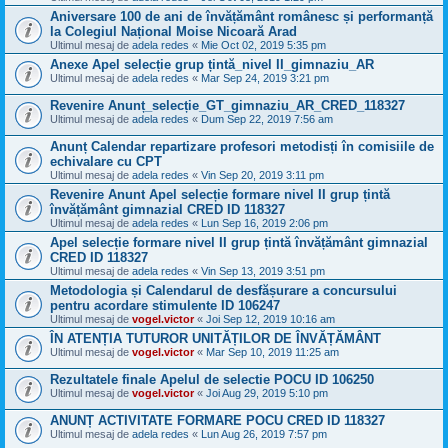
Aniversare 100 de ani de învățământ românesc și performanță
la Colegiul Național Moise Nicoară Arad
Ultimul mesaj de
adela redes
«
Mie Oct 02, 2019 5:35 pm
Anexe Apel selecție grup țintă_nivel II_gimnaziu_AR
Ultimul mesaj de
adela redes
«
Mar Sep 24, 2019 3:21 pm
Revenire Anunț_selecție_GT_gimnaziu_AR_CRED_118327
Ultimul mesaj de
adela redes
«
Dum Sep 22, 2019 7:56 am
Anunț Calendar repartizare profesori metodisți în comisiile de
echivalare cu CPT
Ultimul mesaj de
adela redes
«
Vin Sep 20, 2019 3:11 pm
Revenire Anunt Apel selecție formare nivel II grup țintă
învățământ gimnazial CRED ID 118327
Ultimul mesaj de
adela redes
«
Lun Sep 16, 2019 2:06 pm
Apel selecție formare nivel II grup țintă învățământ gimnazial
CRED ID 118327
Ultimul mesaj de
adela redes
«
Vin Sep 13, 2019 3:51 pm
Metodologia și Calendarul de desfășurare a concursului
pentru acordare stimulente ID 106247
Ultimul mesaj de
vogel.victor
«
Joi Sep 12, 2019 10:16 am
ÎN ATENȚIA TUTUROR UNITĂȚILOR DE ÎNVĂȚĂMÂNT
Ultimul mesaj de
vogel.victor
«
Mar Sep 10, 2019 11:25 am
Rezultatele finale Apelul de selectie POCU ID 106250
Ultimul mesaj de
vogel.victor
«
Joi Aug 29, 2019 5:10 pm
ANUNȚ ACTIVITATE FORMARE POCU CRED ID 118327
Ultimul mesaj de
adela redes
«
Lun Aug 26, 2019 7:57 pm