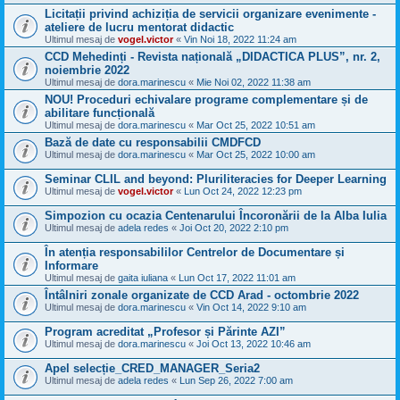
Licitații privind achiziția de servicii organizare evenimente -
ateliere de lucru mentorat didactic
Ultimul mesaj de
vogel.victor
«
Vin Noi 18, 2022 11:24 am
CCD Mehedinți - Revista națională „DIDACTICA PLUS”, nr. 2,
noiembrie 2022
Ultimul mesaj de
dora.marinescu
«
Mie Noi 02, 2022 11:38 am
NOU! Proceduri echivalare programe complementare și de
abilitare funcțională
Ultimul mesaj de
dora.marinescu
«
Mar Oct 25, 2022 10:51 am
Bază de date cu responsabilii CMDFCD
Ultimul mesaj de
dora.marinescu
«
Mar Oct 25, 2022 10:00 am
Seminar CLIL and beyond: Pluriliteracies for Deeper Learning
Ultimul mesaj de
vogel.victor
«
Lun Oct 24, 2022 12:23 pm
Simpozion cu ocazia Centenarului Încoronării de la Alba Iulia
Ultimul mesaj de
adela redes
«
Joi Oct 20, 2022 2:10 pm
În atenția responsabililor Centrelor de Documentare și
Informare
Ultimul mesaj de
gaita iuliana
«
Lun Oct 17, 2022 11:01 am
Întâlniri zonale organizate de CCD Arad - octombrie 2022
Ultimul mesaj de
dora.marinescu
«
Vin Oct 14, 2022 9:10 am
Program acreditat „Profesor și Părinte AZI”
Ultimul mesaj de
dora.marinescu
«
Joi Oct 13, 2022 10:46 am
Apel selecție_CRED_MANAGER_Seria2
Ultimul mesaj de
adela redes
«
Lun Sep 26, 2022 7:00 am