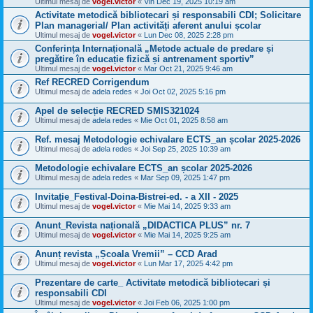
Ultimul mesaj de
vogel.victor
«
Vin Dec 19, 2025 10:19 am
Activitate metodică bibliotecari și responsabili CDI; Solicitare
Plan managerial/ Plan activități aferent anului școlar
Ultimul mesaj de
vogel.victor
«
Lun Dec 08, 2025 2:28 pm
Conferința Internațională „Metode actuale de predare și
pregătire în educație fizică și antrenament sportiv”
Ultimul mesaj de
vogel.victor
«
Mar Oct 21, 2025 9:46 am
Ref RECRED Corrigendum
Ultimul mesaj de
adela redes
«
Joi Oct 02, 2025 5:16 pm
Apel de selecție RECRED SMIS321024
Ultimul mesaj de
adela redes
«
Mie Oct 01, 2025 8:58 am
Ref. mesaj Metodologie echivalare ECTS_an școlar 2025-2026
Ultimul mesaj de
adela redes
«
Joi Sep 25, 2025 10:39 am
Metodologie echivalare ECTS_an școlar 2025-2026
Ultimul mesaj de
adela redes
«
Mar Sep 09, 2025 1:47 pm
Invitație_Festival-Doina-Bistrei-ed. - a XII - 2025
Ultimul mesaj de
vogel.victor
«
Mie Mai 14, 2025 9:33 am
Anunt_Revista națională „DIDACTICA PLUS” nr. 7
Ultimul mesaj de
vogel.victor
«
Mie Mai 14, 2025 9:25 am
Anunț revista „Școala Vremii” – CCD Arad
Ultimul mesaj de
vogel.victor
«
Lun Mar 17, 2025 4:42 pm
Prezentare de carte_ Activitate metodică bibliotecari și
responsabili CDI
Ultimul mesaj de
vogel.victor
«
Joi Feb 06, 2025 1:00 pm