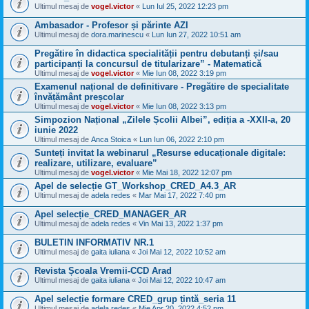
Ultimul mesaj de
vogel.victor
«
Lun Iul 25, 2022 12:23 pm
Ambasador - Profesor și părinte AZI
Ultimul mesaj de
dora.marinescu
«
Lun Iun 27, 2022 10:51 am
Pregătire în didactica specialității pentru debutanți și/sau
participanți la concursul de titularizare” - Matematică
Ultimul mesaj de
vogel.victor
«
Mie Iun 08, 2022 3:19 pm
Examenul național de definitivare - Pregătire de specialitate
învățământ preșcolar
Ultimul mesaj de
vogel.victor
«
Mie Iun 08, 2022 3:13 pm
Simpozion Național „Zilele Școlii Albei”, ediția a -XXII-a, 20
iunie 2022
Ultimul mesaj de
Anca Stoica
«
Lun Iun 06, 2022 2:10 pm
Sunteți invitat la webinarul „Resurse educaționale digitale:
realizare, utilizare, evaluare”
Ultimul mesaj de
vogel.victor
«
Mie Mai 18, 2022 12:07 pm
Apel de selecție GT_Workshop_CRED_A4.3_AR
Ultimul mesaj de
adela redes
«
Mar Mai 17, 2022 7:40 pm
Apel selecție_CRED_MANAGER_AR
Ultimul mesaj de
adela redes
«
Vin Mai 13, 2022 1:37 pm
BULETIN INFORMATIV NR.1
Ultimul mesaj de
gaita iuliana
«
Joi Mai 12, 2022 10:52 am
Revista Școala Vremii-CCD Arad
Ultimul mesaj de
gaita iuliana
«
Joi Mai 12, 2022 10:47 am
Apel selecție formare CRED_grup țintă_seria 11
Ultimul mesaj de
adela redes
«
Mie Apr 20, 2022 4:52 pm