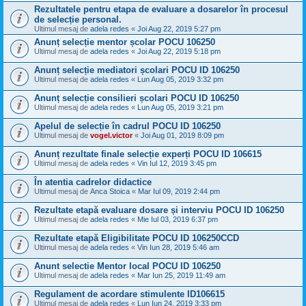
Rezultatele pentru etapa de evaluare a dosarelor în procesul
de selecție personal.
Ultimul mesaj de
adela redes
«
Joi Aug 22, 2019 5:27 pm
Anunț selecție mentor școlar POCU 106250
Ultimul mesaj de
adela redes
«
Joi Aug 22, 2019 5:18 pm
Anunț selecție mediatori școlari POCU ID 106250
Ultimul mesaj de
adela redes
«
Lun Aug 05, 2019 3:32 pm
Anunț selecție consilieri școlari POCU ID 106250
Ultimul mesaj de
adela redes
«
Lun Aug 05, 2019 3:21 pm
Apelul de selecție în cadrul POCU ID 106250
Ultimul mesaj de
vogel.victor
«
Joi Aug 01, 2019 8:09 pm
Anunț rezultate finale selecție experți POCU ID 106615
Ultimul mesaj de
adela redes
«
Vin Iul 12, 2019 3:45 pm
În atentia cadrelor didactice
Ultimul mesaj de
Anca Stoica
«
Mar Iul 09, 2019 2:44 pm
Rezultate etapă evaluare dosare și interviu POCU ID 106250
Ultimul mesaj de
adela redes
«
Mie Iul 03, 2019 6:37 pm
Rezultate etapă Eligibilitate POCU ID 106250CCD
Ultimul mesaj de
adela redes
«
Vin Iun 28, 2019 5:46 am
Anunt selectie Mentor local POCU ID 106250
Ultimul mesaj de
adela redes
«
Mar Iun 25, 2019 11:49 am
Regulament de acordare stimulente ID106615
Ultimul mesaj de
adela redes
«
Lun Iun 24, 2019 3:33 pm