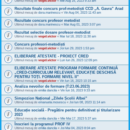
Ultimul mesaj de
vogel.victor
«
Mie Aug 16, 2023 9:33 am
Rezultate finale concurs prof-metodiști CCD „A. Gavra” Arad
Ultimul mesaj de
dora.marinescu
«
Vin Aug 04, 2023 11:43 am
Rezultate concurs profesor metodist
Ultimul mesaj de
dora.marinescu
«
Mar Aug 01, 2023 3:07 pm
Rezultat selectie dosare profesor-metodist
Ultimul mesaj de
vogel.victor
«
Mar Iul 18, 2023 11:30 am
Concurs profesori-metodiști
Ultimul mesaj de
vogel.victor
«
Joi Iun 29, 2023 1:53 pm
ELIBERARE ATESTATE - PROIECT CRED
Ultimul mesaj de
vogel.victor
«
Lun Iun 26, 2023 12:09 pm
ELIBERARE ATESTATE PROGRAM FORMARE CONTINUĂ
„CRED-CURRICULUM RELEVANT, EDUCAȚIE DESCHISĂ
PENTRU TOȚI. FORMARE NIVEL II”
Ultimul mesaj de
vogel.victor
«
Vin Iun 16, 2023 10:15 am
Analiza nevoilor de formare (T:23.06.2023)
Ultimul mesaj de
emilia dancila
«
Vin Iun 16, 2023 9:33 am
Simpozion Național „Zilele Școlii Albei”
Ultimul mesaj de
emanuela.mosescu
«
Joi Iun 08, 2023 11:14 am
Educație socială - Pregătire pentru definitivat și titularizare
2023
Ultimul mesaj de
emilia dancila
«
Mie Mai 17, 2023 5:37 am
Înscrieri la programul PROF IV
Ultimul mesaj de
emilia dancila
«
Joi Mai 04, 2023 8:04 am