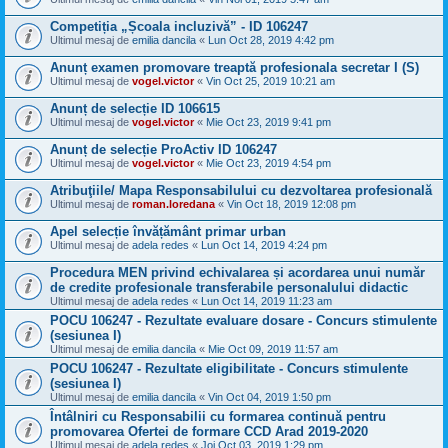
Competiția „Școala incluzivă” - ID 106247
Ultimul mesaj de
emilia dancila
«
Lun Oct 28, 2019 4:42 pm
Anunț examen promovare treaptă profesionala secretar I (S)
Ultimul mesaj de
vogel.victor
«
Vin Oct 25, 2019 10:21 am
Anunț de selecție ID 106615
Ultimul mesaj de
vogel.victor
«
Mie Oct 23, 2019 9:41 pm
Anunț de selecție ProActiv ID 106247
Ultimul mesaj de
vogel.victor
«
Mie Oct 23, 2019 4:54 pm
Atribuţiile/ Mapa Responsabilului cu dezvoltarea profesională
Ultimul mesaj de
roman.loredana
«
Vin Oct 18, 2019 12:08 pm
Apel selecție învățământ primar urban
Ultimul mesaj de
adela redes
«
Lun Oct 14, 2019 4:24 pm
Procedura MEN privind echivalarea și acordarea unui număr
de credite profesionale transferabile personalului didactic
Ultimul mesaj de
adela redes
«
Lun Oct 14, 2019 11:23 am
POCU 106247 - Rezultate evaluare dosare - Concurs stimulente
(sesiunea I)
Ultimul mesaj de
emilia dancila
«
Mie Oct 09, 2019 11:57 am
POCU 106247 - Rezultate eligibilitate - Concurs stimulente
(sesiunea I)
Ultimul mesaj de
emilia dancila
«
Vin Oct 04, 2019 1:50 pm
Întâlniri cu Responsabilii cu formarea continuă pentru
promovarea Ofertei de formare CCD Arad 2019-2020
Ultimul mesaj de
adela redes
«
Joi Oct 03, 2019 1:29 pm