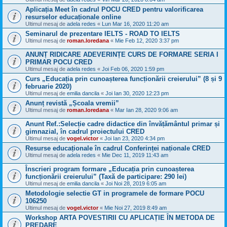
Aplicația Meet în cadrul POCU CRED pentru valorificarea
resurselor educaționale online
Ultimul mesaj de
adela redes
«
Lun Mar 16, 2020 11:20 am
Seminarul de prezentare IELTS - ROAD TO IELTS
Ultimul mesaj de
roman.loredana
«
Mie Feb 12, 2020 3:37 pm
ANUNȚ RIDICARE ADEVERINȚE CURS DE FORMARE SERIA I
PRIMAR POCU CRED
Ultimul mesaj de
adela redes
«
Joi Feb 06, 2020 1:59 pm
Curs „Educația prin cunoașterea funcționării creierului” (8 și 9
februarie 2020)
Ultimul mesaj de
emilia dancila
«
Joi Ian 30, 2020 12:23 pm
Anunț revistă „Școala vremii”
Ultimul mesaj de
roman.loredana
«
Mar Ian 28, 2020 9:06 am
Anunt Ref.:Selecție cadre didactice din învățământul primar și
gimnazial, în cadrul proiectului CRED
Ultimul mesaj de
vogel.victor
«
Joi Ian 23, 2020 4:34 pm
Resurse educaționale în cadrul Conferinței naționale CRED
Ultimul mesaj de
adela redes
«
Mie Dec 11, 2019 11:43 am
Înscrieri program formare „Educația prin cunoașterea
funcționării creierului” (Taxă de participare: 290 lei)
Ultimul mesaj de
emilia dancila
«
Joi Noi 28, 2019 6:05 am
Metodologie selectie GT in programele de formare POCU
106250
Ultimul mesaj de
vogel.victor
«
Mie Noi 27, 2019 8:49 am
Workshop ARTA POVESTIRII CU APLICAȚIE ÎN METODA DE
PREDARE