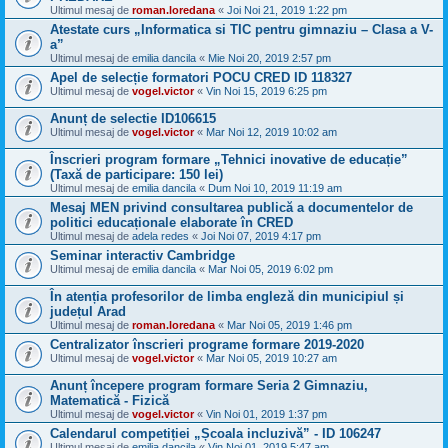
Ultimul mesaj de
roman.loredana
«
Joi Noi 21, 2019 1:22 pm
Atestate curs „Informatica si TIC pentru gimnaziu – Clasa a V-
a”
Ultimul mesaj de
emilia dancila
«
Mie Noi 20, 2019 2:57 pm
Apel de selecție formatori POCU CRED ID 118327
Ultimul mesaj de
vogel.victor
«
Vin Noi 15, 2019 6:25 pm
Anunț de selectie ID106615
Ultimul mesaj de
vogel.victor
«
Mar Noi 12, 2019 10:02 am
Înscrieri program formare „Tehnici inovative de educație”
(Taxă de participare: 150 lei)
Ultimul mesaj de
emilia dancila
«
Dum Noi 10, 2019 11:19 am
Mesaj MEN privind consultarea publică a documentelor de
politici educaționale elaborate în CRED
Ultimul mesaj de
adela redes
«
Joi Noi 07, 2019 4:17 pm
Seminar interactiv Cambridge
Ultimul mesaj de
emilia dancila
«
Mar Noi 05, 2019 6:02 pm
În atenția profesorilor de limba engleză din municipiul și
județul Arad
Ultimul mesaj de
roman.loredana
«
Mar Noi 05, 2019 1:46 pm
Centralizator înscrieri programe formare 2019-2020
Ultimul mesaj de
vogel.victor
«
Mar Noi 05, 2019 10:27 am
Anunț începere program formare Seria 2 Gimnaziu,
Matematică - Fizică
Ultimul mesaj de
vogel.victor
«
Vin Noi 01, 2019 1:37 pm
Calendarul competiției „Școala incluzivă” - ID 106247
Ultimul mesaj de
emilia dancila
«
Vin Noi 01, 2019 5:47 am