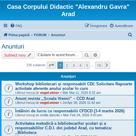
Casa Corpului Didactic "Alexandru Gavra"
Arad
FAQ
Înregistrare
Autentificare
C
Prima pagină
FORUM
Anunturi
ă
Anunturi
u
Căutare
Căutare avansată
Subiect nou
t
a
Pagina
1
din
10
1
2
3
4
5
10
Următorul
236 subiecte
…
r
Anunţuri
e
Workshop bibliotecari și responsabili CDI; Solicitare Rapoarte
activitate aferente anului școlar în curs
Ultimul mesaj de
vogel.victor
«
Mar Mai 12, 2026 8:32 am
Anunț revista ,,Școala Vremii” – CCD Arad
Ultimul mesaj de
vogel.victor
«
Joi Apr 30, 2026 11:42 am
Întâlniri de lucru cu responsabilii CFDCD (3-4 martie 2026)
Ultimul mesaj de
emilia dancila
«
Mar Feb 24, 2026 3:03 pm
Activitatea metodică a bibliotecarilor şcolari şi a
responsabililor C.D.I. din județul Arad, cu tematica:
,,Biblioteca