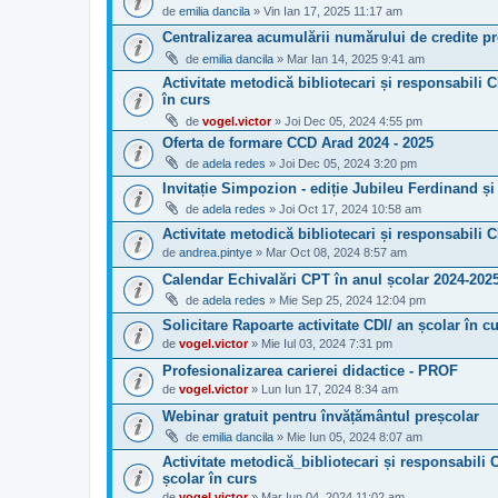
de
emilia dancila
» Vin Ian 17, 2025 11:17 am
Centralizarea acumulării numărului de credite pro
de
emilia dancila
» Mar Ian 14, 2025 9:41 am
Activitate metodică bibliotecari și responsabili C
în curs
de
vogel.victor
» Joi Dec 05, 2024 4:55 pm
Oferta de formare CCD Arad 2024 - 2025
de
adela redes
» Joi Dec 05, 2024 3:20 pm
Invitație Simpozion - ediție Jubileu Ferdinand 
de
adela redes
» Joi Oct 17, 2024 10:58 am
Activitate metodică bibliotecari și responsabili 
de
andrea.pintye
» Mar Oct 08, 2024 8:57 am
Calendar Echivalări CPT în anul școlar 2024-202
de
adela redes
» Mie Sep 25, 2024 12:04 pm
Solicitare Rapoarte activitate CDI/ an școlar în c
de
vogel.victor
» Mie Iul 03, 2024 7:31 pm
Profesionalizarea carierei didactice - PROF
de
vogel.victor
» Lun Iun 17, 2024 8:34 am
Webinar gratuit pentru învățământul preșcolar
de
emilia dancila
» Mie Iun 05, 2024 8:07 am
Activitate metodică_bibliotecari și responsabili C
școlar în curs
de
vogel.victor
» Mar Iun 04, 2024 11:02 am