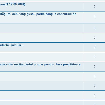
are (T:17.06.2024)
0
ităţii pt. debutanţi şi/sau participanţi la concursul de
0
0
0
actic auxiliar...
0
0
dactice din învăţământul primar pentru clasa pregătitoare
0
0
0
0