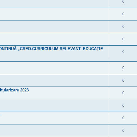
0
0
0
0
NTINUĂ „CRED-CURRICULUM RELEVANT, EDUCAȚIE
0
0
0
titularizare 2023
0
0
D
0
0