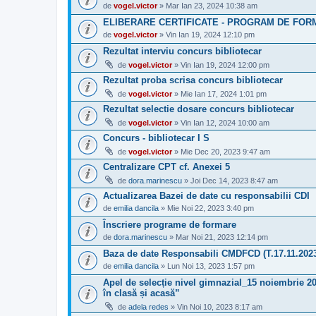
de
vogel.victor
» Mar Ian 23, 2024 10:38 am
ELIBERARE CERTIFICATE - PROGRAM DE FOR
de
vogel.victor
» Vin Ian 19, 2024 12:10 pm
Rezultat interviu concurs bibliotecar
de
vogel.victor
» Vin Ian 19, 2024 12:00 pm
Rezultat proba scrisa concurs bibliotecar
de
vogel.victor
» Mie Ian 17, 2024 1:01 pm
Rezultat selectie dosare concurs bibliotecar
de
vogel.victor
» Vin Ian 12, 2024 10:00 am
Concurs - bibliotecar I S
de
vogel.victor
» Mie Dec 20, 2023 9:47 am
Centralizare CPT cf. Anexei 5
de
dora.marinescu
» Joi Dec 14, 2023 8:47 am
Actualizarea Bazei de date cu responsabilii CDI
de
emilia dancila
» Mie Noi 22, 2023 3:40 pm
Înscriere programe de formare
de
dora.marinescu
» Mar Noi 21, 2023 12:14 pm
Baza de date Responsabili CMDFCD (T.17.11.202
de
emilia dancila
» Lun Noi 13, 2023 1:57 pm
Apel de selecție nivel gimnazial_15 noiembrie 2
în clasă și acasă”
de
adela redes
» Vin Noi 10, 2023 8:17 am