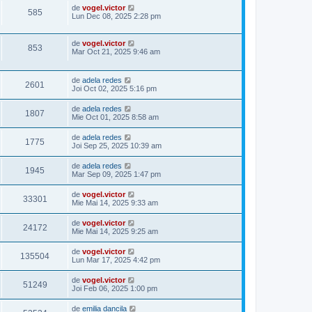
de
vogel.victor
585
Lun Dec 08, 2025 2:28 pm
de
vogel.victor
853
Mar Oct 21, 2025 9:46 am
de
adela redes
2601
Joi Oct 02, 2025 5:16 pm
de
adela redes
1807
Mie Oct 01, 2025 8:58 am
de
adela redes
1775
Joi Sep 25, 2025 10:39 am
de
adela redes
1945
Mar Sep 09, 2025 1:47 pm
de
vogel.victor
33301
Mie Mai 14, 2025 9:33 am
de
vogel.victor
24172
Mie Mai 14, 2025 9:25 am
de
vogel.victor
135504
Lun Mar 17, 2025 4:42 pm
de
vogel.victor
51249
Joi Feb 06, 2025 1:00 pm
de
emilia dancila