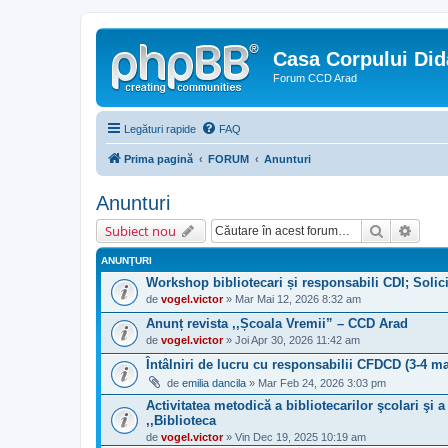
Casa Corpului Did
Forum CCD Arad
Legături rapide
FAQ
Prima pagină
FORUM
Anunturi
Anunturi
Căutare
Căuta
Subiect nou
ANUNŢURI
Workshop bibliotecari și responsabili CDI; Solici
de
vogel.victor
» Mar Mai 12, 2026 8:32 am
Anunț revista ,,Școala Vremii” – CCD Arad
de
vogel.victor
» Joi Apr 30, 2026 11:42 am
Întâlniri de lucru cu responsabilii CFDCD (3-4 ma
de
emilia dancila
» Mar Feb 24, 2026 3:03 pm
Activitatea metodică a bibliotecarilor şcolari şi 
,,Biblioteca
de
vogel.victor
» Vin Dec 19, 2025 10:19 am