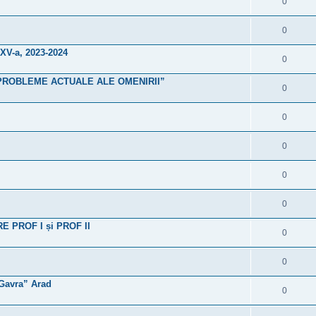
0
0
 XV-a, 2023-2024
0
are ”PROBLEME ACTUALE ALE OMENIRII”
0
0
0
0
0
PROF I și PROF II
0
0
 Gavra” Arad
0