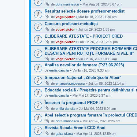
de
dora.marinescu
» Mar Aug 01, 2023 3:07 pm
Rezultat selectie dosare profesor-metodist
de
vogel.victor
» Mar Iul 18, 2023 11:30 am
Concurs profesori-metodiști
de
vogel.victor
» Joi Iun 29, 2023 1:53 pm
ELIBERARE ATESTATE - PROIECT CRED
de
vogel.victor
» Lun Iun 26, 2023 12:09 pm
ELIBERARE ATESTATE PROGRAM FORMARE CO
DESCHISĂ PENTRU TOȚI. FORMARE NIVEL II”
de
vogel.victor
» Vin Iun 16, 2023 10:15 am
Analiza nevoilor de formare (T:23.06.2023)
de
emilia dancila
» Vin Iun 16, 2023 9:33 am
Simpozion Național „Zilele Școlii Albei”
de
emanuela.mosescu
» Joi Iun 08, 2023 11:14 am
Educație socială - Pregătire pentru definitivat și 
de
emilia dancila
» Mie Mai 17, 2023 5:37 am
Înscrieri la programul PROF IV
de
emilia dancila
» Joi Mai 04, 2023 8:04 am
Apel selecție program formare în proiectul CRE
de
dora.marinescu
» Mie Apr 26, 2023 8:26 am
Revista Școala Vremii-CCD Arad
de
gaita iuliana
» Mar Apr 11, 2023 12:59 pm