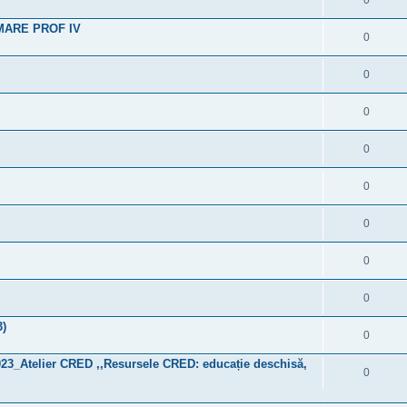
0
MARE PROF IV
0
0
0
0
0
0
0
0
3)
0
023_Atelier CRED ,,Resursele CRED: educație deschisă,
0