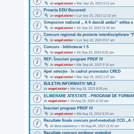
de
vogel.victor
» Mar Sep 26, 2023 9:12 am
Proacta EDU Bucuresti
de
vogel.victor
» Lun Sep 25, 2023 12:32 pm
Simpozion național „ A fi dascăl astăzi” ediția a
de
vogel.victor
» Vin Sep 22, 2023 11:40 am
Concurs regional de proiecte interdisciplin
de
vogel.victor
» Lun Sep 18, 2023 8:57 am
Concurs - bibliotecar I S
de
vogel.victor
» Vin Sep 15, 2023 9:02 am
REF: Înscrieri program PROF IV
de
vogel.victor
» Mie Sep 06, 2023 9:16 am
Apel selecție - în cadrul proiectului CRED
de
vogel.victor
» Mar Sep 05, 2023 2:47 pm
BULETIN INFORMATIV NR.2
de
vogel.victor
» Mie Aug 30, 2023 8:05 pm
ELIBERARE ATESTATE - PROGRAM DE FORMARE 
de
vogel.victor
» Vin Aug 18, 2023 11:42 am
Înscrieri program PROF IV
de
vogel.victor
» Mie Aug 16, 2023 9:33 am
Rezultate finale concurs prof-metodiști CCD „A.
de
dora.marinescu
» Vin Aug 04, 2023 11:43 am
Rezultate concurs profesor metodist