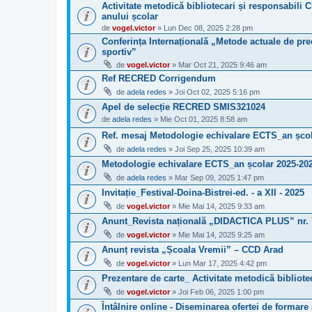
Activitate metodică bibliotecari și responsabili C
anului școlar
de
vogel.victor
» Lun Dec 08, 2025 2:28 pm
Conferința Internațională „Metode actuale de pred
sportiv”
de
vogel.victor
» Mar Oct 21, 2025 9:46 am
Ref RECRED Corrigendum
de
adela redes
» Joi Oct 02, 2025 5:16 pm
Apel de selecție RECRED SMIS321024
de
adela redes
» Mie Oct 01, 2025 8:58 am
Ref. mesaj Metodologie echivalare ECTS_an școl
de
adela redes
» Joi Sep 25, 2025 10:39 am
Metodologie echivalare ECTS_an școlar 2025-20
de
adela redes
» Mar Sep 09, 2025 1:47 pm
Invitație_Festival-Doina-Bistrei-ed. - a XII - 2025
de
vogel.victor
» Mie Mai 14, 2025 9:33 am
Anunt_Revista națională „DIDACTICA PLUS” nr. 
de
vogel.victor
» Mie Mai 14, 2025 9:25 am
Anunț revista „Școala Vremii” – CCD Arad
de
vogel.victor
» Lun Mar 17, 2025 4:42 pm
Prezentare de carte_ Activitate metodică bibliote
de
vogel.victor
» Joi Feb 06, 2025 1:00 pm
Întâlnire online - Diseminarea ofertei de formare