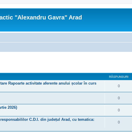
actic "Alexandru Gavra" Arad
re avansată
RĂSPUNSURI
tare Rapoarte activitate aferente anului școlar în curs
0
0
rtie 2026)
0
a responsabililor C.D.I. din județul Arad, cu tematica:
0