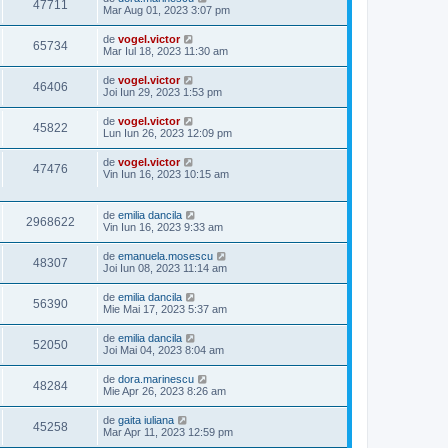
47711
Mar Aug 01, 2023 3:07 pm
de
vogel.victor
65734
Mar Iul 18, 2023 11:30 am
de
vogel.victor
46406
Joi Iun 29, 2023 1:53 pm
de
vogel.victor
45822
Lun Iun 26, 2023 12:09 pm
de
vogel.victor
47476
Vin Iun 16, 2023 10:15 am
de
emilia dancila
2968622
Vin Iun 16, 2023 9:33 am
de
emanuela.mosescu
48307
Joi Iun 08, 2023 11:14 am
de
emilia dancila
56390
Mie Mai 17, 2023 5:37 am
de
emilia dancila
52050
Joi Mai 04, 2023 8:04 am
de
dora.marinescu
48284
Mie Apr 26, 2023 8:26 am
de
gaita iuliana
45258
Mar Apr 11, 2023 12:59 pm