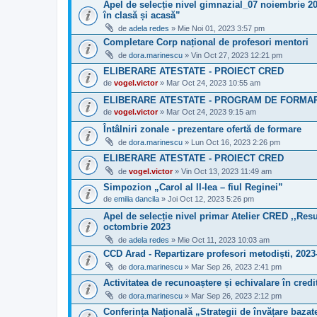
Apel de selecție nivel gimnazial_07 noiembrie 2
în clasă și acasă”
de
adela redes
» Mie Noi 01, 2023 3:57 pm
Completare Corp național de profesori mentori
de
dora.marinescu
» Vin Oct 27, 2023 12:21 pm
ELIBERARE ATESTATE - PROIECT CRED
de
vogel.victor
» Mar Oct 24, 2023 10:55 am
ELIBERARE ATESTATE - PROGRAM DE FORMARE
de
vogel.victor
» Mar Oct 24, 2023 9:15 am
Întâlniri zonale - prezentare ofertă de formare
de
dora.marinescu
» Lun Oct 16, 2023 2:26 pm
ELIBERARE ATESTATE - PROIECT CRED
de
vogel.victor
» Vin Oct 13, 2023 11:49 am
Simpozion „Carol al II-lea – fiul Reginei”
de
emilia dancila
» Joi Oct 12, 2023 5:26 pm
Apel de selecție nivel primar Atelier CRED ,,Res
octombrie 2023
de
adela redes
» Mie Oct 11, 2023 10:03 am
CCD Arad - Repartizare profesori metodiști, 2023
de
dora.marinescu
» Mar Sep 26, 2023 2:41 pm
Activitatea de recunoaștere și echivalare în credi
de
dora.marinescu
» Mar Sep 26, 2023 2:12 pm
Conferința Națională „Strategii de învățare baza