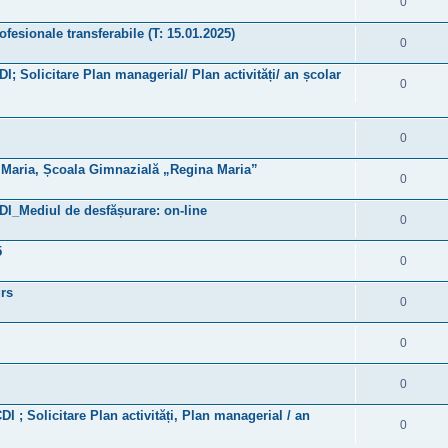
0
fesionale transferabile (T: 15.01.2025)
0
DI; Solicitare Plan managerial/ Plan activități/ an școlar
0
0
și Maria, Școala Gimnazială „Regina Maria”
0
CDI_Mediul de desfășurare: on-line
0
5
0
urs
0
0
0
DI ; Solicitare Plan activități, Plan managerial / an
0