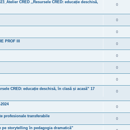
023_Atelier CRED ,,Resursele CRED: educație deschisă,
0
0
0
 PROF III
0
0
0
0
ursele CRED: educație deschisă, în clasă și acasă” 17
0
-2024
0
te profesionale transferabile
0
te pe storytelling în pedagogia dramatică”