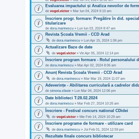
Evaluarea impactului și Analiza nevoilor de form
de
vogel.victor
» Mar Iun 04, 2024 9:10 am
Înscriere progr. formare: Pregătire în did. special
titularizare
de
dora.marinescu
» Lun Iun 03, 2024 8:47 am
Revista Școala Vremii - CCD Arad
de
dora.marinescu
» Lun Apr 15, 2024 1:06 pm
Actualizare Baze de date
de
vogel.victor
» Vin Apr 05, 2024 12:14 pm
Înscriere program formare - Rolul personalului did
de
dora.marinescu
» Mar Apr 02, 2024 8:06 am
Anunț Revista Școala Vremii - CCD Arad
de
dora.marinescu
» Mar Mar 19, 2024 11:07 am
Adeverințe - Abilitarea curriculară a cadrelor di
de
simona.sfasie
» Lun Mar 04, 2024 12:06 pm
Date biblioteci T:28.02.2024
de
dora.marinescu
» Mar Feb 27, 2024 10:26 am
Înscriere - Festival concurs national CDidei
de
vogel.victor
» Mie Feb 14, 2024 10:29 am
Înscriere programe de formare - utilizare card
de
dora.marinescu
» Joi Feb 01, 2024 12:59 pm
Rezultate finale concurs bibliotecar