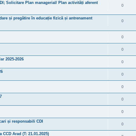
DI; Solicitare Plan managerial/ Plan activități aferent
0
are și pregătire în educație fizică și antrenament
0
0
0
ar 2025-2026
0
26
0
0
7
0
0
cari și responsabili CDI
0
 a CCD Arad (T: 21.01.2025)