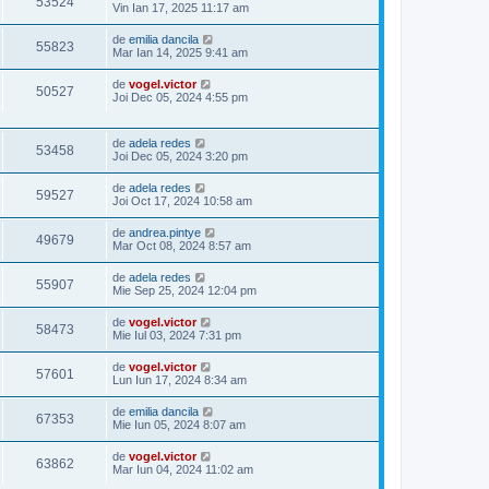
53524
Vin Ian 17, 2025 11:17 am
de
emilia dancila
55823
Mar Ian 14, 2025 9:41 am
de
vogel.victor
50527
Joi Dec 05, 2024 4:55 pm
de
adela redes
53458
Joi Dec 05, 2024 3:20 pm
de
adela redes
59527
Joi Oct 17, 2024 10:58 am
de
andrea.pintye
49679
Mar Oct 08, 2024 8:57 am
de
adela redes
55907
Mie Sep 25, 2024 12:04 pm
de
vogel.victor
58473
Mie Iul 03, 2024 7:31 pm
de
vogel.victor
57601
Lun Iun 17, 2024 8:34 am
de
emilia dancila
67353
Mie Iun 05, 2024 8:07 am
de
vogel.victor
63862
Mar Iun 04, 2024 11:02 am