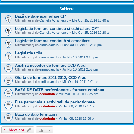
Subiecte
Bază de date acumulare CPT
Ultimul mesaj de
Camelia Avramescu
«
Mie Oct 15, 2014 10:40 am
Legislatie formare continua si echivalare CPT
Ultimul mesaj de
Camelia Avramescu
«
Mie Oct 15, 2014 10:20 am
Legislatie formare continuă si acreditare
Ultimul mesaj de
emilia dancila
«
Lun Oct 14, 2013 12:38 pm
Legislatie utila
Ultimul mesaj de
emilia dancila
«
Joi Noi 10, 2011 3:15 pm
Analiza nevoilor de formare CCD Arad
Ultimul mesaj de
emilia dancila
«
Joi Noi 10, 2011 2:52 pm
Oferta de formare 2011-2012, CCD Arad
Ultimul mesaj de
emilia dancila
«
Mie Oct 19, 2011 9:01 am
BAZA DE DATE perfectionare - formare continua
Ultimul mesaj de
ccdadmin
«
Mie Mar 10, 2010 12:25 pm
Fisa personala a activitatii de perfectionare
Ultimul mesaj de
ccdadmin
«
Vin Ian 08, 2010 12:37 pm
Baza de date formatori
Ultimul mesaj de
ccdadmin
«
Vin Ian 08, 2010 12:36 pm
Subiect nou