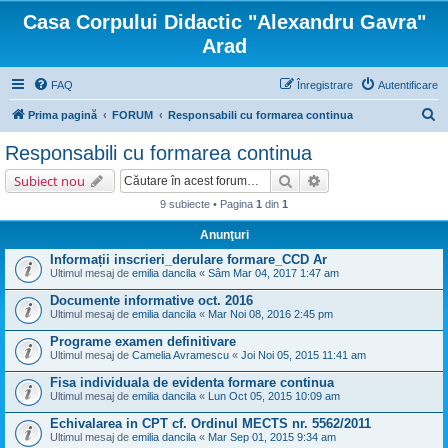
Casa Corpului Didactic "Alexandru Gavra"
Arad
FAQ
Înregistrare
Autentificare
C
Prima pagină
FORUM
Responsabili cu formarea continua
ă
Responsabili cu formarea continua
u
Căutare
Căutare avansată
Subiect nou
t
9 subiecte • Pagina
1
din
1
a
Anunţuri
r
Informații inscrieri_derulare formare_CCD Ar
e
Ultimul mesaj de
emilia dancila
«
Sâm Mar 04, 2017 1:47 am
Documente informative oct. 2016
Ultimul mesaj de
emilia dancila
«
Mar Noi 08, 2016 2:45 pm
Programe examen definitivare
Ultimul mesaj de
Camelia Avramescu
«
Joi Noi 05, 2015 11:41 am
Fisa individuala de evidenta formare continua
Ultimul mesaj de
emilia dancila
«
Lun Oct 05, 2015 10:09 am
Echivalarea in CPT cf. Ordinul MECTS nr. 5562/2011
Ultimul mesaj de
emilia dancila
«
Mar Sep 01, 2015 9:34 am