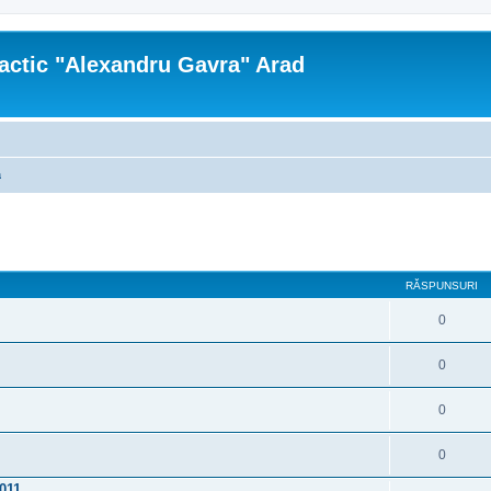
actic "Alexandru Gavra" Arad
a
re avansată
RĂSPUNSURI
0
0
0
0
011