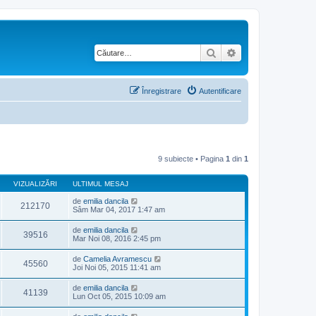
Căutare
Căutare avansată
Înregistrare
Autentificare
9 subiecte • Pagina
1
din
1
VIZUALIZĂRI
ULTIMUL MESAJ
de
emilia dancila
212170
Sâm Mar 04, 2017 1:47 am
de
emilia dancila
39516
Mar Noi 08, 2016 2:45 pm
de
Camelia Avramescu
45560
Joi Noi 05, 2015 11:41 am
de
emilia dancila
41139
Lun Oct 05, 2015 10:09 am