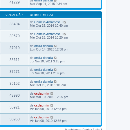
de
emilia dancila
41229
Mar Sep 01, 2015 9:34 am
VIZUALIZĂRI
ULTIMUL MESAJ
de
Camelia Avramescu
38404
Mie Oct 15, 2014 10:40 am
de
Camelia Avramescu
39570
Mie Oct 15, 2014 10:20 am
de
emilia dancila
37019
Lun Oct 14, 2013 12:38 pm
de
emilia dancila
38611
Joi Noi 10, 2011 3:15 pm
de
emilia dancila
37271
Joi Noi 10, 2011 2:52 pm
de
emilia dancila
35152
Mie Oct 19, 2011 9:01 am
de
ccdadmin
43990
Mie Mar 10, 2010 12:25 pm
de
ccdadmin
55921
Vin Ian 08, 2010 12:37 pm
de
ccdadmin
50963
Vin Ian 08, 2010 12:36 pm
9 subiecte • Pagina
1
din
1