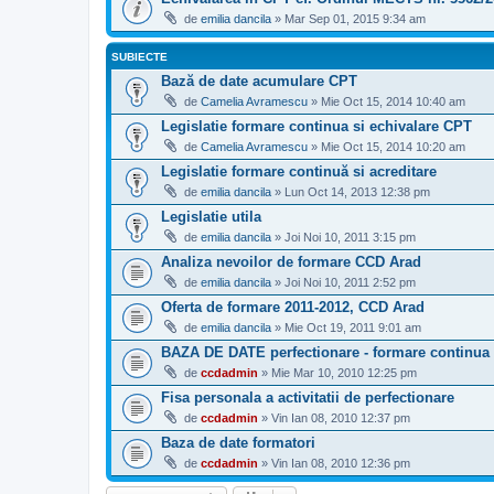
de
emilia dancila
» Mar Sep 01, 2015 9:34 am
SUBIECTE
Bază de date acumulare CPT
de
Camelia Avramescu
» Mie Oct 15, 2014 10:40 am
Legislatie formare continua si echivalare CPT
de
Camelia Avramescu
» Mie Oct 15, 2014 10:20 am
Legislatie formare continuă si acreditare
de
emilia dancila
» Lun Oct 14, 2013 12:38 pm
Legislatie utila
de
emilia dancila
» Joi Noi 10, 2011 3:15 pm
Analiza nevoilor de formare CCD Arad
de
emilia dancila
» Joi Noi 10, 2011 2:52 pm
Oferta de formare 2011-2012, CCD Arad
de
emilia dancila
» Mie Oct 19, 2011 9:01 am
BAZA DE DATE perfectionare - formare continua
de
ccdadmin
» Mie Mar 10, 2010 12:25 pm
Fisa personala a activitatii de perfectionare
de
ccdadmin
» Vin Ian 08, 2010 12:37 pm
Baza de date formatori
de
ccdadmin
» Vin Ian 08, 2010 12:36 pm