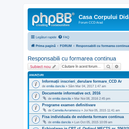
Casa Corpului Did
Forum CCD Arad
Legături rapide
FAQ
Prima pagină
FORUM
Responsabili cu formarea continu
Responsabili cu formarea continua
Căutare
Căuta
Subiect nou
ANUNŢURI
Informații inscrieri_derulare formare_CCD Ar
de
emilia dancila
» Sâm Mar 04, 2017 1:47 am
Documente informative oct. 2016
de
emilia dancila
» Mar Noi 08, 2016 2:45 pm
Programe examen definitivare
de
Camelia Avramescu
» Joi Noi 05, 2015 11:41 am
Fisa individuala de evidenta formare continua
de
emilia dancila
» Lun Oct 05, 2015 10:09 am
Echivalarea in CPT cf. Ordinul MECTS nr. 5562/2