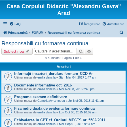
Casa Corpului Didactic "Alexandru Gavra"
Arad
FAQ
Înregistrare
Autentificare
C
Prima pagină
FORUM
Responsabili cu formarea continua
ă
Responsabili cu formarea continua
u
Căutare
Căutare avansată
Subiect nou
t
9 subiecte • Pagina
1
din
1
a
Anunţuri
r
Informații inscrieri_derulare formare_CCD Ar
e
Ultimul mesaj de
emilia dancila
«
Sâm Mar 04, 2017 1:47 am
Documente informative oct. 2016
Ultimul mesaj de
emilia dancila
«
Mar Noi 08, 2016 2:45 pm
Programe examen definitivare
Ultimul mesaj de
Camelia Avramescu
«
Joi Noi 05, 2015 11:41 am
Fisa individuala de evidenta formare continua
Ultimul mesaj de
emilia dancila
«
Lun Oct 05, 2015 10:09 am
Echivalarea in CPT cf. Ordinul MECTS nr. 5562/2011
Ultimul mesaj de
emilia dancila
«
Mar Sep 01, 2015 9:34 am