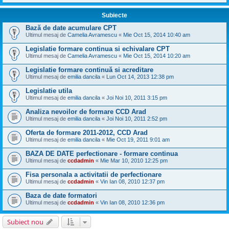
Subiecte
Bază de date acumulare CPT
Ultimul mesaj de
Camelia Avramescu
«
Mie Oct 15, 2014 10:40 am
Legislatie formare continua si echivalare CPT
Ultimul mesaj de
Camelia Avramescu
«
Mie Oct 15, 2014 10:20 am
Legislatie formare continuă si acreditare
Ultimul mesaj de
emilia dancila
«
Lun Oct 14, 2013 12:38 pm
Legislatie utila
Ultimul mesaj de
emilia dancila
«
Joi Noi 10, 2011 3:15 pm
Analiza nevoilor de formare CCD Arad
Ultimul mesaj de
emilia dancila
«
Joi Noi 10, 2011 2:52 pm
Oferta de formare 2011-2012, CCD Arad
Ultimul mesaj de
emilia dancila
«
Mie Oct 19, 2011 9:01 am
BAZA DE DATE perfectionare - formare continua
Ultimul mesaj de
ccdadmin
«
Mie Mar 10, 2010 12:25 pm
Fisa personala a activitatii de perfectionare
Ultimul mesaj de
ccdadmin
«
Vin Ian 08, 2010 12:37 pm
Baza de date formatori
Ultimul mesaj de
ccdadmin
«
Vin Ian 08, 2010 12:36 pm
Subiect nou