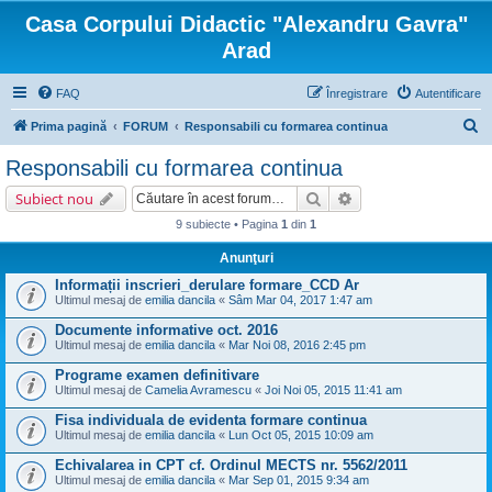
Casa Corpului Didactic "Alexandru Gavra"
Arad
FAQ
Înregistrare
Autentificare
C
Prima pagină
FORUM
Responsabili cu formarea continua
ă
Responsabili cu formarea continua
u
Căutare
Căutare avansată
Subiect nou
t
9 subiecte • Pagina
1
din
1
a
Anunţuri
r
Informații inscrieri_derulare formare_CCD Ar
e
Ultimul mesaj de
emilia dancila
«
Sâm Mar 04, 2017 1:47 am
Documente informative oct. 2016
Ultimul mesaj de
emilia dancila
«
Mar Noi 08, 2016 2:45 pm
Programe examen definitivare
Ultimul mesaj de
Camelia Avramescu
«
Joi Noi 05, 2015 11:41 am
Fisa individuala de evidenta formare continua
Ultimul mesaj de
emilia dancila
«
Lun Oct 05, 2015 10:09 am
Echivalarea in CPT cf. Ordinul MECTS nr. 5562/2011
Ultimul mesaj de
emilia dancila
«
Mar Sep 01, 2015 9:34 am