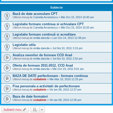
Subiecte
Bază de date acumulare CPT
Ultimul mesaj de
Camelia Avramescu
«
Mie Oct 15, 2014 10:40 am
Legislatie formare continua si echivalare CPT
Ultimul mesaj de
Camelia Avramescu
«
Mie Oct 15, 2014 10:20 am
Legislatie formare continuă si acreditare
Ultimul mesaj de
emilia dancila
«
Lun Oct 14, 2013 12:38 pm
Legislatie utila
Ultimul mesaj de
emilia dancila
«
Joi Noi 10, 2011 3:15 pm
Analiza nevoilor de formare CCD Arad
Ultimul mesaj de
emilia dancila
«
Joi Noi 10, 2011 2:52 pm
Oferta de formare 2011-2012, CCD Arad
Ultimul mesaj de
emilia dancila
«
Mie Oct 19, 2011 9:01 am
BAZA DE DATE perfectionare - formare continua
Ultimul mesaj de
ccdadmin
«
Mie Mar 10, 2010 12:25 pm
Fisa personala a activitatii de perfectionare
Ultimul mesaj de
ccdadmin
«
Vin Ian 08, 2010 12:37 pm
Baza de date formatori
Ultimul mesaj de
ccdadmin
«
Vin Ian 08, 2010 12:36 pm
Subiect nou