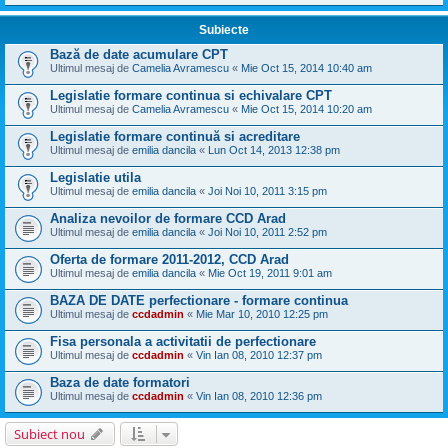
Subiecte
Bază de date acumulare CPT
Ultimul mesaj de
Camelia Avramescu
«
Mie Oct 15, 2014 10:40 am
Legislatie formare continua si echivalare CPT
Ultimul mesaj de
Camelia Avramescu
«
Mie Oct 15, 2014 10:20 am
Legislatie formare continuă si acreditare
Ultimul mesaj de
emilia dancila
«
Lun Oct 14, 2013 12:38 pm
Legislatie utila
Ultimul mesaj de
emilia dancila
«
Joi Noi 10, 2011 3:15 pm
Analiza nevoilor de formare CCD Arad
Ultimul mesaj de
emilia dancila
«
Joi Noi 10, 2011 2:52 pm
Oferta de formare 2011-2012, CCD Arad
Ultimul mesaj de
emilia dancila
«
Mie Oct 19, 2011 9:01 am
BAZA DE DATE perfectionare - formare continua
Ultimul mesaj de
ccdadmin
«
Mie Mar 10, 2010 12:25 pm
Fisa personala a activitatii de perfectionare
Ultimul mesaj de
ccdadmin
«
Vin Ian 08, 2010 12:37 pm
Baza de date formatori
Ultimul mesaj de
ccdadmin
«
Vin Ian 08, 2010 12:36 pm
Subiect nou