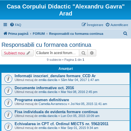
Casa Corpului Didactic "Alexandru Gavra"
Arad
FAQ
Înregistrare
Autentificare
C
Prima pagină
FORUM
Responsabili cu formarea continua
ă
Responsabili cu formarea continua
u
Căutare
Căutare avansată
Subiect nou
t
9 subiecte • Pagina
1
din
1
a
Anunţuri
r
Informații inscrieri_derulare formare_CCD Ar
e
Ultimul mesaj de
emilia dancila
«
Sâm Mar 04, 2017 1:47 am
Documente informative oct. 2016
Ultimul mesaj de
emilia dancila
«
Mar Noi 08, 2016 2:45 pm
Programe examen definitivare
Ultimul mesaj de
Camelia Avramescu
«
Joi Noi 05, 2015 11:41 am
Fisa individuala de evidenta formare continua
Ultimul mesaj de
emilia dancila
«
Lun Oct 05, 2015 10:09 am
Echivalarea in CPT cf. Ordinul MECTS nr. 5562/2011
Ultimul mesaj de
emilia dancila
«
Mar Sep 01, 2015 9:34 am