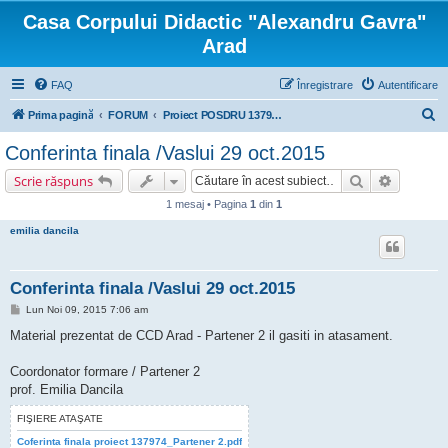
Casa Corpului Didactic "Alexandru Gavra"
Arad
FAQ
Înregistrare
Autentificare
C
Prima pagină
FORUM
Proiect POSDRU 137974 "COMPETITIVITATE ŞI CALITATE ÎN CARIERA DIDACTICĂ"
ă
Conferinta finala /Vaslui 29 oct.2015
u
Căutare
Căutare 
Scrie răspuns
t
1 mesaj • Pagina
1
din
1
a
emilia dancila
r
e
Conferinta finala /Vaslui 29 oct.2015
M
Lun Noi 09, 2015 7:06 am
e
s
Material prezentat de CCD Arad - Partener 2 il gasiti in atasament.
a
j
Coordonator formare / Partener 2
prof. Emilia Dancila
FIŞIERE ATAŞATE
Coferinta finala proiect 137974_Partener 2.pdf