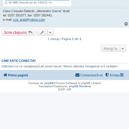
(1.39 MiB) Descărcat de 150411 ori
Casa Corpului Didactic „Alexandru Gavra” Arad
tel. 0257 281077, fax: 0257 282441
e-mail:
ccd_arad@yahoo.com
Scrie răspuns
1 mesaj • Pagina
1
din
1
Mergi la
CINE ESTE CONECTAT
Utilizatori ce ce navighează pe acest forum: Niciun utilizator înregistrat și 6 vizitatori
Prima pagină
Contactează-ne
Echipa
Furnizat de
phpBB
® Forum Software © phpBB Limited
Translation/Traducere:
phpBB România
GZIP: Off