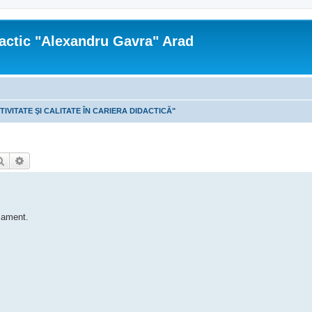
actic "Alexandru Gavra" Arad
TIVITATE ŞI CALITATE ÎN CARIERA DIDACTICĂ"
Căutare
Căutare avansată
asament.