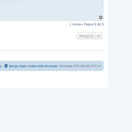
S
u
1 mesaj • Pagina
1
din
1
s
Mergi la
a
Şterge toate cookie-urile forumului
Ora este UTC+02:00 UTC+2