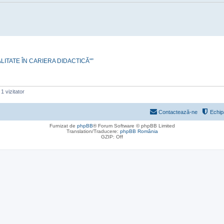
CALITATE ÎN CARIERA DIDACTICĂ"”
1 vizitator
Contactează-ne
Echip
Furnizat de
phpBB
® Forum Software © phpBB Limited
Translation/Traducere:
phpBB România
GZIP: Off