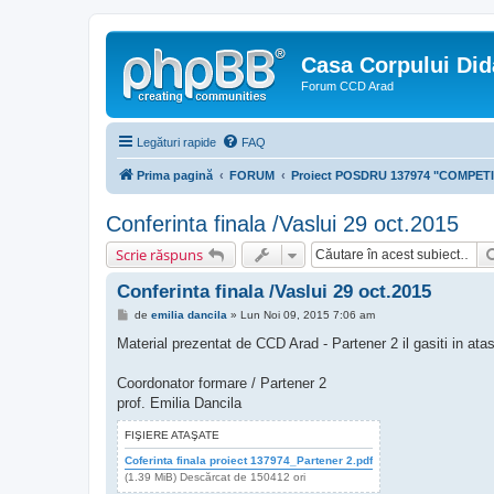
Casa Corpului Did
Forum CCD Arad
Legături rapide
FAQ
Prima pagină
FORUM
Proiect POSDRU 137974 "COMPETI
Conferinta finala /Vaslui 29 oct.2015
Scrie răspuns
Conferinta finala /Vaslui 29 oct.2015
M
de
emilia dancila
»
Lun Noi 09, 2015 7:06 am
e
s
Material prezentat de CCD Arad - Partener 2 il gasiti in at
a
j
Coordonator formare / Partener 2
prof. Emilia Dancila
FIŞIERE ATAŞATE
Coferinta finala proiect 137974_Partener 2.pdf
(1.39 MiB) Descărcat de 150412 ori