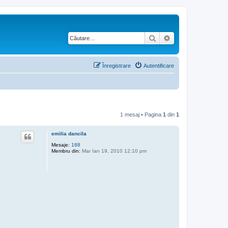
Căutare
Căutare avansată
Înregistrare
Autentificare
1 mesaj • Pagina
1
din
1
emilia dancila
Mesaje:
188
Membru din:
Mar Ian 19, 2010 12:10 pm