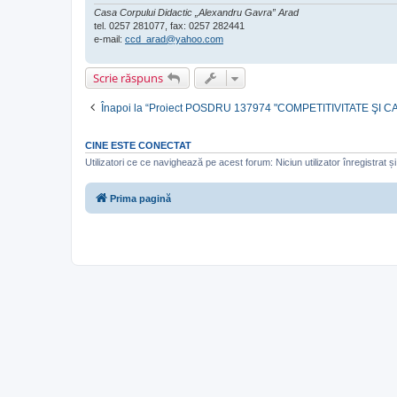
Casa Corpului Didactic „Alexandru Gavra” Arad
tel. 0257 281077, fax: 0257 282441
e-mail:
ccd_arad@yahoo.com
Scrie răspuns
Înapoi la “Proiect POSDRU 137974 "COMPETITIVITATE ŞI 
CINE ESTE CONECTAT
Utilizatori ce ce navighează pe acest forum: Niciun utilizator înregistrat și 
Prima pagină