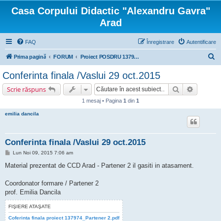
Casa Corpului Didactic "Alexandru Gavra"
Arad
FAQ
Înregistrare
Autentificare
C
Prima pagină
FORUM
Proiect POSDRU 137974 "COMPETITIVITATE ŞI CALITATE ÎN CARIERA DIDACTICĂ"
ă
Conferinta finala /Vaslui 29 oct.2015
u
Căutare
Căutare 
Scrie răspuns
t
1 mesaj • Pagina
1
din
1
a
emilia dancila
r
e
Conferinta finala /Vaslui 29 oct.2015
M
Lun Noi 09, 2015 7:06 am
e
s
Material prezentat de CCD Arad - Partener 2 il gasiti in atasament.
a
j
Coordonator formare / Partener 2
prof. Emilia Dancila
FIŞIERE ATAŞATE
Coferinta finala proiect 137974_Partener 2.pdf