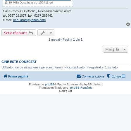
(1.39 MiB) Descărcat de 150411 ori
Casa Corpului Didactic „Alexandru Gavra” Arad
tel. 0257 281077, fax: 0257 282441
e-mail:
ccd_arad@yahoo.com
Scrie răspuns
1 mesaj • Pagina
1
din
1
Mergi la
CINE ESTE CONECTAT
Utilizatori ce ce navighează pe acest forum: Niciun utilizator înregistrat și 1 vizitator
Prima pagină
Contactează-ne
Echipa
Furnizat de
phpBB
® Forum Software © phpBB Limited
Translation/Traducere:
phpBB România
GZIP: Off