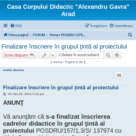
Casa Corpului Didactic "Alexandru Gavra"
Arad
FAQ
Înregistrare
Autentificare
C
Prima pagină
FORUM
Proiect POSDRU 137974 "COMPETITIVITATE ŞI CALITATE ÎN CARIERA DIDACTICĂ"
ă
Finalizare înscriere în grupul ţintă al proiectului
u
Căutare
Căutare 
Scrie răspuns
t
1 mesaj • Pagina
1
din
1
a
emilia dancila
r
e
Finalizare înscriere în grupul ţintă al proiectului
M
Vin Noi 28, 2014 5:14 pm
e
ANUNŢ
s
a
j
Vă anunţăm că
s-a finalizat înscrierea
cadrelor didactice în grupul ţintă al
proiectului
POSDRU/157/1.3/S/ 137974 cu