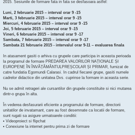
2015. Sesiunile de formare fata in fata se desfasoara astfel:
Luni, 2 februarie 2015 – interval orar 9 -15
Marti, 3 februarie 2015 – interval orar 9 -15
Miercuri, 4 februarie 2015 – interval orar 9 -15
Joi, 5 februarie 2015 – interval orar 9 -15
Vineri, 6 februarie 2015 – interval orar 9 -17
Sambata, 7 februarie 2015 – interval orar 9 -17
Sambata 21 februarie 2015 - intervalul orar 9-11 – evaluarea finala
In atasament gasiti o arhiva cu grupele care participa in aceasta perioada
la programul de formare PREDAREA VALORILOR NAȚIONALE ȘI
EUROPENE ÎN ÎNVĂȚĂMÂNTULPREȘCOLAR ȘI PRIMAR, furnizat de
catre fundatia Egomundi Calarasi. In cadrul fiecarei grupe, gasiti numele
cadrelor didactice din unitatea Dvs. cuprinse la formare in aceasta serie.
Nu se admit retrageri ale cursantilor din grupele constituite si nici mutarea
dintr-o grupa în alta.
În vederea desfasurarii eficiente a programului de formare, directorii
unitatilor de invatamant, care au fost desemnate ca locatii de formare,
sunt rugati sa asigure urmatoarele conditii:
• Videoproiect si flipchat
• Conexiune la internet pentru prima zi de formare