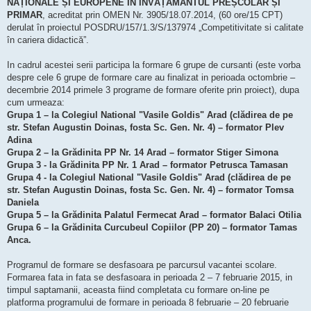
NAȚIONALE ȘI EUROPENE ÎN ÎNVĂȚĂMÂNTUL PREȘCOLAR ȘI
PRIMAR
, acreditat prin OMEN Nr. 3905/18.07.2014, (60 ore/15 CPT)
derulat în proiectul POSDRU/157/1.3/S/137974 „Competitivitate si calitate
în cariera didactică”.
In cadrul acestei serii participa la formare 6 grupe de cursanti (este vorba
despre cele 6 grupe de formare care au finalizat in perioada octombrie –
decembrie 2014 primele 3 programe de formare oferite prin proiect), dupa
cum urmeaza:
Grupa 1 – la Colegiul National "Vasile Goldis" Arad (clădirea de pe
str. Stefan Augustin Doinas, fosta Sc. Gen. Nr. 4) – formator Plev
Adina
Grupa 2 – la Grădinita PP Nr. 14 Arad – formator Stiger Simona
Grupa 3 - la Grădinita PP Nr. 1 Arad – formator Petrusca Tamasan
Grupa 4 - la Colegiul National "Vasile Goldis" Arad (clădirea de pe
str. Stefan Augustin Doinas, fosta Sc. Gen. Nr. 4) – formator Tomsa
Daniela
Grupa 5 – la Grădinita Palatul Fermecat Arad – formator Balaci Otilia
Grupa 6 – la Grădinita Curcubeul Copiilor (PP 20) – formator Tamas
Anca.
Programul de formare se desfasoara pe parcursul vacantei scolare.
Formarea fata in fata se desfasoara in perioada 2 – 7 februarie 2015, in
timpul saptamanii, aceasta fiind completata cu formare on-line pe
platforma programului de formare in perioada 8 februarie – 20 februarie