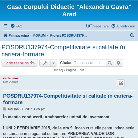
Casa Corpului Didactic "Alexandru Gavra"
Arad
FAQ
Înregistrare
Autentificare
C
Prima pagină
FORUM
Proiect POSDRU 137974 "COMPETITIVITATE ŞI CALITATE ÎN CARIERA DIDACTICĂ"
ă
POSDRU137974-Competitivitate si calitate în
u
cariera-formare
t
Căutare
Căutare 
Scrie răspuns
a
1 mesaj • Pagina
1
din
1
r
ccdadmin
e
Site Admin
POSDRU137974-Competitivitate si calitate în cariera-
formare
M
Mar Ian 27, 2015 4:35 pm
e
s
În atentia conducerii următoarelor unitati de invatamant:
a
j
LUNI 2 FEBRUARIE 2015, de la ora 9
, încep cursurile pentru prima seria
de cursanti in programul de formare
PREDAREA VALORILOR