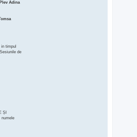
 Plev Adina
 Tomsa
 in timpul
 Sesiunile de
E ȘI
i numele