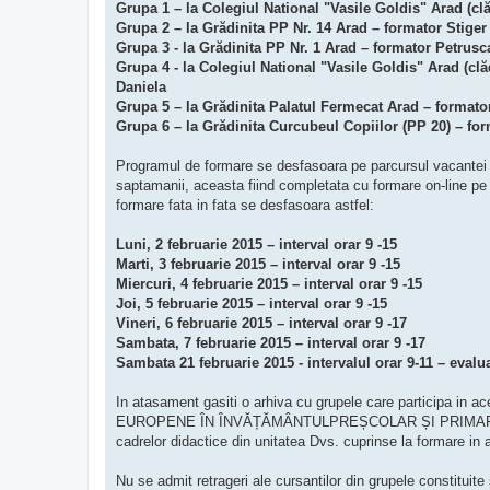
Grupa 1 – la Colegiul National "Vasile Goldis" Arad (clă
Grupa 2 – la Grădinita PP Nr. 14 Arad – formator Stige
Grupa 3 - la Grădinita PP Nr. 1 Arad – formator Petrus
Grupa 4 - la Colegiul National "Vasile Goldis" Arad (cl
Daniela
Grupa 5 – la Grădinita Palatul Fermecat Arad – formator
Grupa 6 – la Grădinita Curcubeul Copiilor (PP 20) – f
Programul de formare se desfasoara pe parcursul vacantei s
saptamanii, aceasta fiind completata cu formare on-line pe 
formare fata in fata se desfasoara astfel:
Luni, 2 februarie 2015 – interval orar 9 -15
Marti, 3 februarie 2015 – interval orar 9 -15
Miercuri, 4 februarie 2015 – interval orar 9 -15
Joi, 5 februarie 2015 – interval orar 9 -15
Vineri, 6 februarie 2015 – interval orar 9 -17
Sambata, 7 februarie 2015 – interval orar 9 -17
Sambata 21 februarie 2015 - intervalul orar 9-11 – evalua
In atasament gasiti o arhiva cu grupele care participa
EUROPENE ÎN ÎNVĂȚĂMÂNTULPREȘCOLAR ȘI PRIMAR, furnizat
cadrelor didactice din unitatea Dvs. cuprinse la formare in 
Nu se admit retrageri ale cursantilor din grupele constituite 