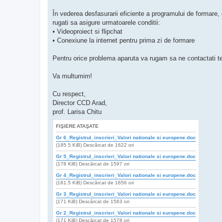
În vederea desfasurarii eficiente a programului de formare, 
rugati sa asigure urmatoarele conditii:
• Videoproiect si flipchat
• Conexiune la internet pentru prima zi de formare
Pentru orice problema aparuta va rugam sa ne contactati 
Va multumim!
Cu respect,
Director CCD Arad,
prof. Larisa Chitu
FIŞIERE ATAŞATE
Gr 6_Registrul_inscrieri_Valori nationale si europene.doc
(185.5 KiB) Descărcat de 1622 ori
Gr 5_Registrul_inscrieri_Valori nationale si europene.doc
(178 KiB) Descărcat de 1597 ori
Gr 4_Registrul_inscrieri_Valori nationale si europene.doc
(181.5 KiB) Descărcat de 1656 ori
Gr 3_Registrul_inscrieri_Valori nationale si europene.doc
(171 KiB) Descărcat de 1563 ori
Gr 2_Registrul_inscrieri_Valori nationale si europene.doc
(171 KiB) Descărcat de 1578 ori