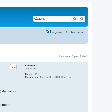
Căutare
Căutare avansată
Înregistrare
Autentificare
1 mesaj • Pagina
1
din
1
ccdadmin
Site Admin
Mesaje:
113
Membru din:
Mie Ian 06, 2010 11:42 am
 derulat în
ctombrie –