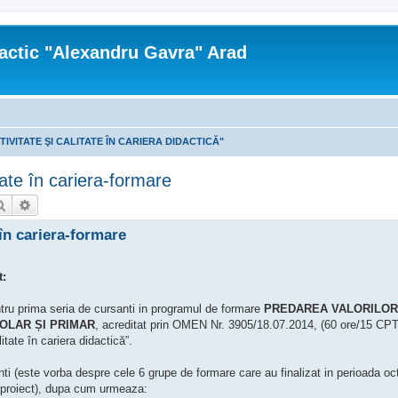
actic "Alexandru Gavra" Arad
TIVITATE ŞI CALITATE ÎN CARIERA DIDACTICĂ"
te în cariera-formare
Căutare
Căutare avansată
în cariera-formare
t:
ntru prima seria de cursanti in programul de formare
PREDAREA VALORILOR
OLAR ȘI PRIMAR
, acreditat prin OMEN Nr. 3905/18.07.2014, (60 ore/15 CPT)
ate în cariera didactică”.
anti (este vorba despre cele 6 grupe de formare care au finalizat in perioada o
 proiect), dupa cum urmeaza: