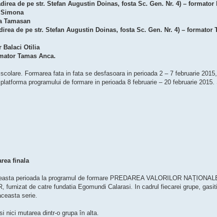
direa de pe str. Stefan Augustin Doinas, fosta Sc. Gen. Nr. 4) – formator
r Simona
ca Tamasan
ădirea de pe str. Stefan Augustin Doinas, fosta Sc. Gen. Nr. 4) – formator
 Balaci Otilia
ormator Tamas Anca.
colare. Formarea fata in fata se desfasoara in perioada 2 – 7 februarie 2015,
platforma programului de formare in perioada 8 februarie – 20 februarie 2015.
rea finala
 in aceasta perioada la programul de formare PREDAREA VALORILOR NAȚIONAL
 de catre fundatia Egomundi Calarasi. In cadrul fiecarei grupe, gasit
aceasta serie.
si nici mutarea dintr-o grupa în alta.