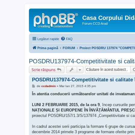
Casa Corpului Did
Forum CCD Arad
Legături rapide
FAQ
Prima pagină
FORUM
Proiect POSDRU 137974 "COMPETI
POSDRU137974-Competitivitate si calita
Scrie răspuns
POSDRU137974-Competitivitate si calitate 
M
de
ccdadmin
»
Mar Ian 27, 2015 4:35 pm
e
s
În atentia conducerii următoarelor unitati de invataman
a
j
LUNI 2 FEBRUARIE 2015, de la ora 9
, încep cursurile pe
NAȚIONALE ȘI EUROPENE ÎN ÎNVĂȚĂMÂNTUL PREȘC
proiectul POSDRU/157/1.3/S/137974 „Competitivitate si calit
In cadrul acestei serii participa la formare 6 grupe de curs
decembrie 2014 primele 3 programe de formare oferite prin