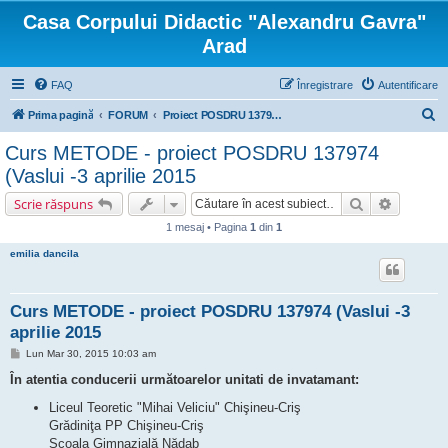
Casa Corpului Didactic "Alexandru Gavra"
Arad
FAQ
Înregistrare
Autentificare
C
Prima pagină
FORUM
Proiect POSDRU 137974 "COMPETITIVITATE ŞI CALITATE ÎN CARIERA DIDACTICĂ"
ă
Curs METODE - proiect POSDRU 137974
u
(Vaslui -3 aprilie 2015
t
Căutare
Căutare 
Scrie răspuns
a
1 mesaj • Pagina
1
din
1
r
emilia dancila
e
Curs METODE - proiect POSDRU 137974 (Vaslui -3
aprilie 2015
M
Lun Mar 30, 2015 10:03 am
e
s
În atentia conducerii următoarelor unitati de invatamant:
a
j
Liceul Teoretic "Mihai Veliciu" Chişineu-Criş
Grădiniţa PP Chişineu-Criş
Şcoala Gimnazială Nădab