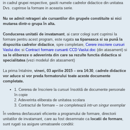
in cadrul grupei respective, gasiti numele cadrelor didactice din unitatea
Dvs. cuprinse la formare in aceasta serie.
Nu se admit retrageri ale cursantilor din grupele constituite si nici
mutarea dintr-o grupa în alta.
Conducerea unitatii de invatamant
, ai caror colegi sunt cuprinsi la
formare pentru acest program, este rugata
sa tipareasca si sa pună la
dispozitia cadrelor didactice
, spre completare,
Cerere inscriere cursuri
Vaslui.doc
si
Contract formare cursanti CCD Vaslui.doc
(din atasament) si
sa le elibereze o adeverinta din care sa rezulte functia didactica si
specialitatea
(vezi modelul din atasament)
La prima întalnire,
vineri, 03 aprilie 2015 – ora 14:30
, c
adrele didactice
vor aduce si vor preda formatorului toate aceste documente
completate.
1. Cererea de înscriere la cursuri însotită de documente personale
în copie
2. Adeverinta eliberata de unitatea scolara
3. Contractul de formare –
se completează intr-un singur exemplar
În vederea desfasurarii eficiente a programului de formare, directorii
unitatilor de invatamant, care au fost desemnate ca
locatii de formare
,
sunt rugati sa asigure urmatoarele conditii: