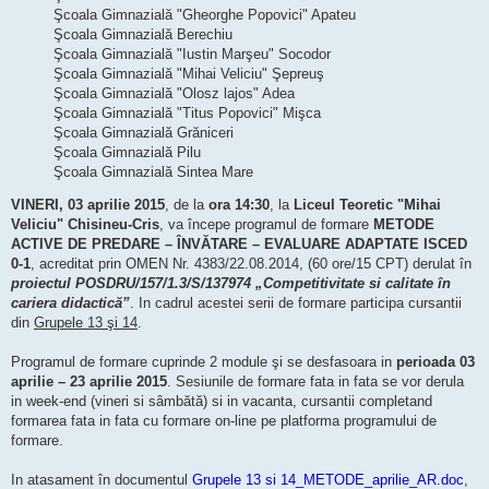
Şcoala Gimnazială "Gheorghe Popovici" Apateu
Şcoala Gimnazială Berechiu
Şcoala Gimnazială "Iustin Marşeu" Socodor
Şcoala Gimnazială "Mihai Veliciu" Şepreuş
Şcoala Gimnazială "Olosz lajos" Adea
Şcoala Gimnazială "Titus Popovici" Mişca
Şcoala Gimnazială Grăniceri
Şcoala Gimnazială Pilu
Şcoala Gimnazială Sintea Mare
VINERI, 03 aprilie 2015
, de la
ora 14:30
, la
Liceul Teoretic "Mihai
Veliciu" Chisineu-Cris
, va începe programul de formare
METODE
ACTIVE DE PREDARE – ÎNVĂTARE – EVALUARE ADAPTATE ISCED
0-1
, acreditat prin OMEN Nr. 4383/22.08.2014, (60 ore/15 CPT) derulat în
proiectul POSDRU/157/1.3/S/137974 „Competitivitate si calitate în
cariera didactică”
. In cadrul acestei serii de formare participa cursantii
din
Grupele 13 şi 14
.
Programul de formare cuprinde 2 module şi se desfasoara in
perioada 03
aprilie – 23 aprilie 2015
. Sesiunile de formare fata in fata se vor derula
in week-end (vineri si sâmbătă) si in vacanta, cursantii completand
formarea fata in fata cu formare on-line pe platforma programului de
formare.
In atasament în documentul
Grupele 13 si 14_METODE_aprilie_AR.doc
,