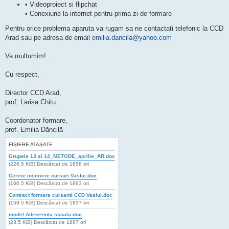
• Videoproiect si flipchat
• Conexiune la internet pentru prima zi de formare
Pentru orice problema aparuta va rugam sa ne contactati telefonic la CCD
Arad sau pe adresa de email
emilia.dancila@yahoo.com
Va multumim!
Cu respect,
Director CCD Arad,
prof. Larisa Chitu
Coordonator formare,
prof. Emilia Dăncilă
FIŞIERE ATAŞATE
Grupele 13 si 14_METODE_aprilie_AR.doc
(226.5 KiB) Descărcat de 1856 ori
Cerere inscriere cursuri Vaslui.doc
(160.5 KiB) Descărcat de 1893 ori
Contract formare cursanti CCD Vaslui.doc
(159.5 KiB) Descărcat de 1837 ori
model Adeverinta scoala.doc
(23.5 KiB) Descărcat de 1887 ori